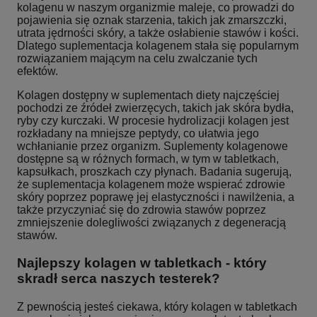
kolagenu w naszym organizmie maleje, co prowadzi do
pojawienia się oznak starzenia, takich jak zmarszczki,
utrata jędrności skóry, a także osłabienie stawów i kości.
Dlatego suplementacja kolagenem stała się popularnym
rozwiązaniem mającym na celu zwalczanie tych
efektów.
Kolagen dostępny w suplementach diety najczęściej
pochodzi ze źródeł zwierzęcych, takich jak skóra bydła,
ryby czy kurczaki. W procesie hydrolizacji kolagen jest
rozkładany na mniejsze peptydy, co ułatwia jego
wchłanianie przez organizm. Suplementy kolagenowe
dostępne są w różnych formach, w tym w tabletkach,
kapsułkach, proszkach czy płynach. Badania sugerują,
że suplementacja kolagenem może wspierać zdrowie
skóry poprzez poprawę jej elastyczności i nawilżenia, a
także przyczyniać się do zdrowia stawów poprzez
zmniejszenie dolegliwości związanych z degeneracją
stawów.
Najlepszy kolagen w tabletkach - który
skradł serca naszych testerek?
Z pewnością jesteś ciekawa, który kolagen w tabletkach