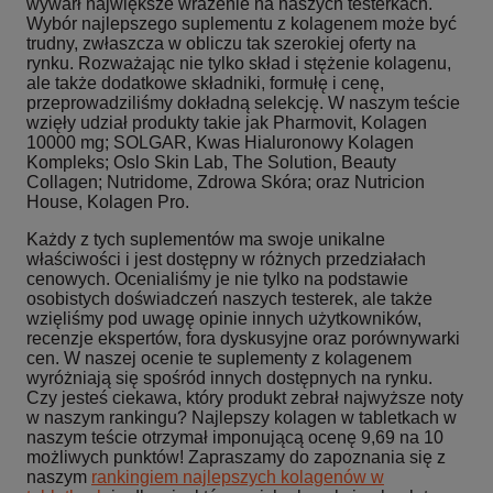
wywarł największe wrażenie na naszych testerkach.
Wybór najlepszego suplementu z kolagenem może być
trudny, zwłaszcza w obliczu tak szerokiej oferty na
rynku. Rozważając nie tylko skład i stężenie kolagenu,
ale także dodatkowe składniki, formułę i cenę,
przeprowadziliśmy dokładną selekcję. W naszym teście
wzięły udział produkty takie jak Pharmovit, Kolagen
10000 mg; SOLGAR, Kwas Hialuronowy Kolagen
Kompleks; Oslo Skin Lab, The Solution, Beauty
Collagen; Nutridome, Zdrowa Skóra; oraz Nutricion
House, Kolagen Pro.
Każdy z tych suplementów ma swoje unikalne
właściwości i jest dostępny w różnych przedziałach
cenowych. Ocenialiśmy je nie tylko na podstawie
osobistych doświadczeń naszych testerek, ale także
wzięliśmy pod uwagę opinie innych użytkowników,
recenzje ekspertów, fora dyskusyjne oraz porównywarki
cen. W naszej ocenie te suplementy z kolagenem
wyróżniają się spośród innych dostępnych na rynku.
Czy jesteś ciekawa, który produkt zebrał najwyższe noty
w naszym rankingu? Najlepszy kolagen w tabletkach w
naszym teście otrzymał imponującą ocenę 9,69 na 10
możliwych punktów! Zapraszamy do zapoznania się z
naszym
rankingiem najlepszych kolagenów w