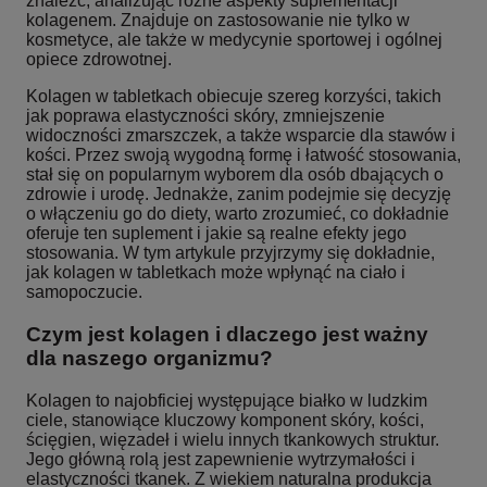
znaleźć, analizując różne aspekty suplementacji
kolagenem. Znajduje on zastosowanie nie tylko w
kosmetyce, ale także w medycynie sportowej i ogólnej
opiece zdrowotnej.
Kolagen w tabletkach obiecuje szereg korzyści, takich
jak poprawa elastyczności skóry, zmniejszenie
widoczności zmarszczek, a także wsparcie dla stawów i
kości. Przez swoją wygodną formę i łatwość stosowania,
stał się on popularnym wyborem dla osób dbających o
zdrowie i urodę. Jednakże, zanim podejmie się decyzję
o włączeniu go do diety, warto zrozumieć, co dokładnie
oferuje ten suplement i jakie są realne efekty jego
stosowania. W tym artykule przyjrzymy się dokładnie,
jak kolagen w tabletkach może wpłynąć na ciało i
samopoczucie.
Czym jest kolagen i dlaczego jest ważny
dla naszego organizmu?
Kolagen to najobficiej występujące białko w ludzkim
ciele, stanowiące kluczowy komponent skóry, kości,
ścięgien, więzadeł i wielu innych tkankowych struktur.
Jego główną rolą jest zapewnienie wytrzymałości i
elastyczności tkanek. Z wiekiem naturalna produkcja