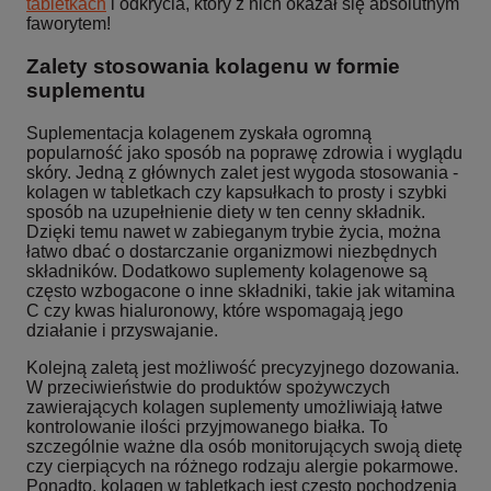
tabletkach
i odkrycia, który z nich okazał się absolutnym
faworytem!
Zalety stosowania kolagenu w formie
suplementu
Suplementacja kolagenem zyskała ogromną
popularność jako sposób na poprawę zdrowia i wyglądu
skóry. Jedną z głównych zalet jest wygoda stosowania -
kolagen w tabletkach czy kapsułkach to prosty i szybki
sposób na uzupełnienie diety w ten cenny składnik.
Dzięki temu nawet w zabieganym trybie życia, można
łatwo dbać o dostarczanie organizmowi niezbędnych
składników. Dodatkowo suplementy kolagenowe są
często wzbogacone o inne składniki, takie jak witamina
C czy kwas hialuronowy, które wspomagają jego
działanie i przyswajanie.
Kolejną zaletą jest możliwość precyzyjnego dozowania.
W przeciwieństwie do produktów spożywczych
zawierających kolagen suplementy umożliwiają łatwe
kontrolowanie ilości przyjmowanego białka. To
szczególnie ważne dla osób monitorujących swoją dietę
czy cierpiących na różnego rodzaju alergie pokarmowe.
Ponadto, kolagen w tabletkach jest często pochodzenia