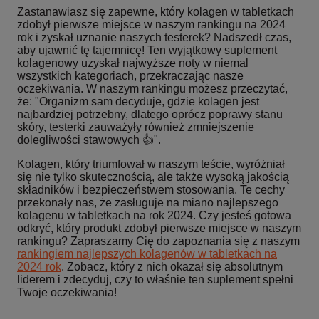
Zastanawiasz się zapewne, który kolagen w tabletkach
zdobył pierwsze miejsce w naszym rankingu na 2024
rok i zyskał uznanie naszych testerek? Nadszedł czas,
aby ujawnić tę tajemnicę! Ten wyjątkowy suplement
kolagenowy uzyskał najwyższe noty w niemal
wszystkich kategoriach, przekraczając nasze
oczekiwania. W naszym rankingu możesz przeczytać,
że: "Organizm sam decyduje, gdzie kolagen jest
najbardziej potrzebny, dlatego oprócz poprawy stanu
skóry, testerki zauważyły również zmniejszenie
dolegliwości stawowych 👍".
Kolagen, który triumfował w naszym teście, wyróżniał
się nie tylko skutecznością, ale także wysoką jakością
składników i bezpieczeństwem stosowania. Te cechy
przekonały nas, że zasługuje na miano najlepszego
kolagenu w tabletkach na rok 2024. Czy jesteś gotowa
odkryć, który produkt zdobył pierwsze miejsce w naszym
rankingu? Zapraszamy Cię do zapoznania się z naszym
rankingiem najlepszych kolagenów w tabletkach na
2024 rok
. Zobacz, który z nich okazał się absolutnym
liderem i zdecyduj, czy to właśnie ten suplement spełni
Twoje oczekiwania!