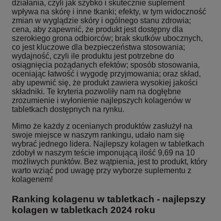
działania, czyli jak szybko i skutecznie suplement
wpływa na skórę i inne tkanki; efekty, w tym widoczność
zmian w wyglądzie skóry i ogólnego stanu zdrowia;
cena, aby zapewnić, że produkt jest dostępny dla
szerokiego grona odbiorców; brak skutków ubocznych,
co jest kluczowe dla bezpieczeństwa stosowania;
wydajność, czyli ile produktu jest potrzebne do
osiągnięcia pożądanych efektów; sposób stosowania,
oceniając łatwość i wygodę przyjmowania; oraz skład,
aby upewnić się, że produkt zawiera wysokiej jakości
składniki. Te kryteria pozwoliły nam na dogłębne
zrozumienie i wyłonienie najlepszych kolagenów w
tabletkach dostępnych na rynku.
Mimo że każdy z ocenianych produktów zasłużył na
swoje miejsce w naszym rankingu, udało nam się
wybrać jednego lidera. Najlepszy kolagen w tabletkach
zdobył w naszym teście imponującą ilość 9,69 na 10
możliwych punktów. Bez wątpienia, jest to produkt, który
warto wziąć pod uwagę przy wyborze suplementu z
kolagenem!
Ranking kolagenu w tabletkach - najlepszy
kolagen w tabletkach 2024 roku