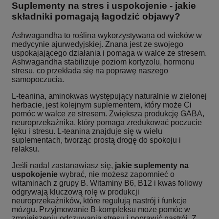
Suplementy na stres i uspokojenie - jakie
składniki pomagają łagodzić objawy?
Ashwagandha to roślina wykorzystywana od wieków w
medycynie ajurwedyjskiej. Znana jest ze swojego
uspokajającego działania i pomaga w walce ze stresem.
Ashwagandha stabilizuje poziom kortyzolu, hormonu
stresu, co przekłada się na poprawę naszego
samopoczucia.
L-teanina, aminokwas występujący naturalnie w zielonej
herbacie, jest kolejnym suplementem, który może Ci
pomóc w walce ze stresem. Zwiększa produkcję GABA,
neuroprzekaźnika, który pomaga zredukować poczucie
lęku i stresu. L-teanina znajduje się w wielu
suplementach, tworząc prostą drogę do spokoju i
relaksu.
Jeśli nadal zastanawiasz się,
jakie suplementy na
uspokojenie
wybrać, nie możesz zapomnieć o
witaminach z grupy B. Witaminy B6, B12 i kwas foliowy
odgrywają kluczową rolę w produkcji
neuroprzekaźników, które regulują nastrój i funkcje
mózgu. Przyjmowanie B-kompleksu może pomóc w
zmniejszeniu odczuwania stresu i poprawić nastrój. Z