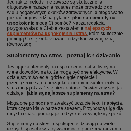
Jednak te metody, nie zawsze są skuteczne, a
długotrwałe narażenie na stres może prowadzić do
wielu negatywnych skutków zdrowotnych, dlatego warto
poznać odpowiedź na pytanie:
jakie suplementy na
uspokojenie
mogą Ci pomóc? Nasza redakcja
przygotowała dla Ciebie zestawienie
najlepszych
suplementów na uspokojenie i stres
, które skutecznie
pomogą Ci się zrelaksować i odzyskać wewnętrzną
równowagę.
Suplementy na stres - poznaj ich działanie
Testując suplementy na uspokojenie, natrafiliśmy na
wiele dowodów na to, że mogą być one efektywne. W
dzisiejszym świecie, gdzie ciągłe napięcie i
przeciążenie są na porządku dziennym, suplementy na
stres mogą okazać się nieocenione. Dowiedzmy się, jak
działają i
jakie są najlepsze suplementy na stres?
Mogą one pomóc nam zwalczyć uczucie lęku i napięcia,
które często idą w parze ze stresem. Przynoszą ulgę dla
umysłu i ciała, pomagając odzyskać wewnętrzny spokój.
Suplementy na stres i uspokojenie działają na wiele
różnych sposobów, aby wspomóc organizm w radzeniu