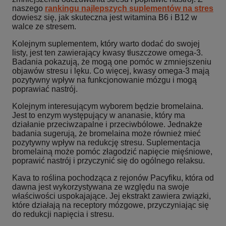
naszego
rankingu najlepszych suplementów na stres
dowiesz się, jak skuteczna jest witamina B6 i B12 w
walce ze stresem.
Kolejnym suplementem, który warto dodać do swojej
listy, jest ten zawierający kwasy tłuszczowe omega-3.
Badania pokazują, że mogą one pomóc w zmniejszeniu
objawów stresu i lęku. Co więcej, kwasy omega-3 mają
pozytywny wpływ na funkcjonowanie mózgu i mogą
poprawiać nastrój.
Kolejnym interesującym wyborem będzie bromelaina.
Jest to enzym występujący w ananasie, który ma
działanie przeciwzapalne i przeciwbólowe. Jednakże
badania sugerują, że bromelaina może również mieć
pozytywny wpływ na redukcję stresu. Suplementacja
bromelainą może pomóc złagodzić napięcie mięśniowe,
poprawić nastrój i przyczynić się do ogólnego relaksu.
Kava to roślina pochodząca z rejonów Pacyfiku, która od
dawna jest wykorzystywana ze względu na swoje
właściwości uspokajające. Jej ekstrakt zawiera związki,
które działają na receptory mózgowe, przyczyniając się
do redukcji napięcia i stresu.