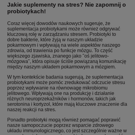
Jakie suplementy na stres? Nie zapomnij o
probiotykach!
Coraz więcej dowodów naukowych sugeruje, że
suplementacja probiotykami może również odgrywać
kluczową rolę w zarządzaniu stresem. Probiotyki to
dobre bakterie, które żyją w naszym układzie
pokarmowym i wpływają na wiele aspektów naszego
zdrowia, od trawienia po funkcje mózgu. To część
większego zjawiska, znanego jako "oś jelitowo-
mózgowa", która opisuje ściśle powiązaną komunikację
między naszym układem pokarmowym a mózgiem.
W tym kontekście badania sugerują, że suplementacja
probiotykami może pomóc zredukować odczucie stresu
poprzez wpływanie na równowagę mikrobiomu
jelitowego. Wpływają one na produkcję i działanie
różnych neuroprzekaźników i hormonów, takich jak
serotonina i kortyzol, które mają kluczowe znaczenie dla
naszej reakcji na stres.
Ponadto probiotyki mogą również pomagać poprawić
nasze samopoczucie poprzez wsparcie zdrowego
układu immunologicznego, co jest szczególnie ważne w