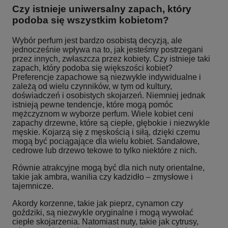
Czy istnieje uniwersalny zapach, który
podoba się wszystkim kobietom?
Wybór perfum jest bardzo osobistą decyzją, ale
jednocześnie wpływa na to, jak jesteśmy postrzegani
przez innych, zwłaszcza przez kobiety. Czy istnieje taki
zapach, który podoba się większości kobiet?
Preferencje zapachowe są niezwykle indywidualne i
zależą od wielu czynników, w tym od kultury,
doświadczeń i osobistych skojarzeń. Niemniej jednak
istnieją pewne tendencje, które mogą pomóc
mężczyznom w wyborze perfum. Wiele kobiet ceni
zapachy drzewne, które są ciepłe, głębokie i niezwykle
męskie. Kojarzą się z męskością i siłą, dzięki czemu
mogą być pociągające dla wielu kobiet. Sandałowe,
cedrowe lub drzewo tekowe to tylko niektóre z nich.
Równie atrakcyjne mogą być dla nich nuty orientalne,
takie jak ambra, wanilia czy kadzidło – zmysłowe i
tajemnicze.
Akordy korzenne, takie jak pieprz, cynamon czy
goździki, są niezwykle oryginalne i mogą wywołać
ciepłe skojarzenia. Natomiast nuty, takie jak cytrusy,