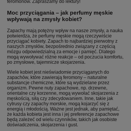
feromonów. Zapraszamy do lektury!
Moc przyciągania – jak perfumy męskie
wpływają na zmysły kobiet?
Zapachy mają potężny wpływ na nasze zmysły, a nauka
potwierdza, że perfumy męskie mogą rzeczywiście
przyciągać kobiety. Zapach to najbardziej pierwotny z
naszych zmysłów, bezpośrednio związany z częścią
mózgu odpowiedzialną za emocje i pamięć. Dlatego
mogą wywoływać różne reakcje – od poczucia komfortu,
po zmysłowe, tajemnicze skojarzenia.
Wiele kobiet jest nieświadomie przyciąganych do
zapachów, które zawierają feromony – naturalne
substancje chemiczne, które są wydzielane przez
organizm. Pewne nuty zapachowe, np. drzewne,
orientalne czy korzenne, mogą wywołać skojarzenia z
męskością, siłą czy zdecydowaniem. Inne, takie jak
cytrusy czy zapachy morskie, mogą kojarzyć się z
energią i młodością. Ważne jest jednak, aby pamiętać,
że każda kobieta jest inna i jej preferencje zapachowe
będą zależeć od wielu czynników, takich jak osobiste
doświadczenia, skojarzenia i gust.