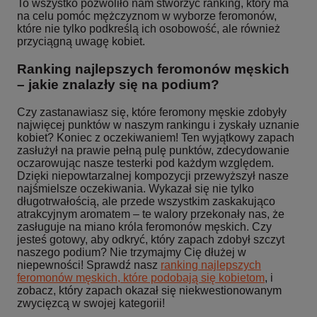
To wszystko pozwoliło nam stworzyć ranking, który ma
na celu pomóc mężczyznom w wyborze feromonów,
które nie tylko podkreślą ich osobowość, ale również
przyciągną uwagę kobiet.
Ranking najlepszych feromonów męskich
– jakie znalazły się na podium?
Czy zastanawiasz się, które feromony męskie zdobyły
najwięcej punktów w naszym rankingu i zyskały uznanie
kobiet? Koniec z oczekiwaniem! Ten wyjątkowy zapach
zasłużył na prawie pełną pulę punktów, zdecydowanie
oczarowując nasze testerki pod każdym względem.
Dzięki niepowtarzalnej kompozycji przewyższył nasze
najśmielsze oczekiwania. Wykazał się nie tylko
długotrwałością, ale przede wszystkim zaskakująco
atrakcyjnym aromatem – te walory przekonały nas, że
zasługuje na miano króla feromonów męskich. Czy
jesteś gotowy, aby odkryć, który zapach zdobył szczyt
naszego podium? Nie trzymajmy Cię dłużej w
niepewności! Sprawdź nasz
ranking najlepszych
feromonów męskich, które podobają się kobietom
, i
zobacz, który zapach okazał się niekwestionowanym
zwycięzcą w swojej kategorii!