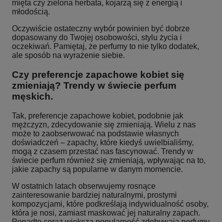
mięta czy zielona herbata, kojarzą się z energią i
młodością.
Oczywiście ostateczny wybór powinien być dobrze
dopasowany do Twojej osobowości, stylu życia i
oczekiwań. Pamiętaj, że perfumy to nie tylko dodatek,
ale sposób na wyrażenie siebie.
Czy preferencje zapachowe kobiet się
zmieniają? Trendy w świecie perfum
męskich.
Tak, preferencje zapachowe kobiet, podobnie jak
mężczyzn, zdecydowanie się zmieniają. Wielu z nas
może to zaobserwować na podstawie własnych
doświadczeń – zapachy, które kiedyś uwielbialiśmy,
mogą z czasem przestać nas fascynować. Trendy w
świecie perfum również się zmieniają, wpływając na to,
jakie zapachy są popularne w danym momencie.
W ostatnich latach obserwujemy rosnące
zainteresowanie bardziej naturalnymi, prostymi
kompozycjami, które podkreślają indywidualność osoby,
która je nosi, zamiast maskować jej naturalny zapach.
Ponadto coraz większą popularność zdobywają perfumy