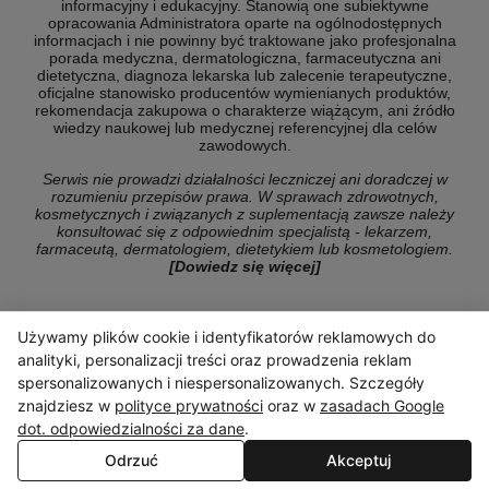
informacyjny i edukacyjny. Stanowią one subiektywne
opracowania Administratora oparte na ogólnodostępnych
informacjach i nie powinny być traktowane jako profesjonalna
porada medyczna, dermatologiczna, farmaceutyczna ani
dietetyczna, diagnoza lekarska lub zalecenie terapeutyczne,
oficjalne stanowisko producentów wymienianych produktów,
rekomendacja zakupowa o charakterze wiążącym, ani źródło
wiedzy naukowej lub medycznej referencyjnej dla celów
zawodowych.
Serwis nie prowadzi działalności leczniczej ani doradczej w
rozumieniu przepisów prawa. W sprawach zdrowotnych,
kosmetycznych i związanych z suplementacją zawsze należy
konsultować się z odpowiednim specjalistą - lekarzem,
farmaceutą, dermatologiem, dietetykiem lub kosmetologiem.
[Dowiedz się więcej]
Używamy plików cookie i identyfikatorów reklamowych do
© Copyright 2026 ranking-konsumencki.pl
analityki, personalizacji treści oraz prowadzenia reklam
spersonalizowanych i niespersonalizowanych. Szczegóły
znajdziesz w
polityce prywatności
oraz w
zasadach Google
dot. odpowiedzialności za dane
.
Odrzuć
Akceptuj