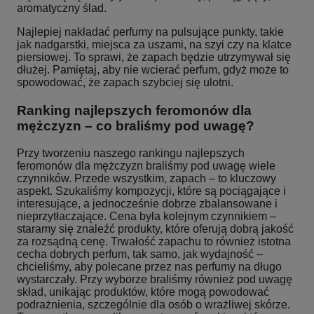
aromatyczny ślad.
Najlepiej nakładać perfumy na pulsujące punkty, takie
jak nadgarstki, miejsca za uszami, na szyi czy na klatce
piersiowej. To sprawi, że zapach będzie utrzymywał się
dłużej. Pamiętaj, aby nie wcierać perfum, gdyż może to
spowodować, że zapach szybciej się ulotni.
Ranking najlepszych feromonów dla
mężczyzn – co braliśmy pod uwagę?
Przy tworzeniu naszego rankingu najlepszych
feromonów dla mężczyzn braliśmy pod uwagę wiele
czynników. Przede wszystkim, zapach – to kluczowy
aspekt. Szukaliśmy kompozycji, które są pociągające i
interesujące, a jednocześnie dobrze zbalansowane i
nieprzytłaczające. Cena była kolejnym czynnikiem –
staramy się znaleźć produkty, które oferują dobrą jakość
za rozsądną cenę. Trwałość zapachu to również istotna
cecha dobrych perfum, tak samo, jak wydajność –
chcieliśmy, aby polecane przez nas perfumy na długo
wystarczały. Przy wyborze braliśmy również pod uwagę
skład, unikając produktów, które mogą powodować
podrażnienia, szczególnie dla osób o wrażliwej skórze.