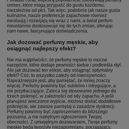
unisex, które mogą przypaść do gustu każdemu,
niezależnie od płci. Tak więc, podobnie jak nasze gusta
kulinarne, nasze preferencje zapachowe również
ewoluują i rozwijają się wraz z nami, a świat perfum
nieustannie dostosowuje się do tych zmian, oferując
nam nowe, fascynujące doświadczenia.
Jak dozować perfumy męskie, aby
osiągnąć najlepszy efekt?
Nie ma wątpliwości, że perfumy męskie to mocne
narzędzie, które dodaje pewności siebie i podkreśla styl.
Ale jak dozować ten eliksir, aby osiągnąć optymalny
efekt? Cóż, to wszystko zależy od intensywności.
Najważniejsze jest, aby pamiętać, że mniej znaczy
więcej. Perfumy powinny być subtelne i intrygujące, a
nie przytłaczające. Zaleca się stosowanie jednego do
trzech psiknięć, w zależności od siły zapachu. A jeśli
planujesz wieczorne wyjście, możesz dodać dodatkowe
psiknięcie, ale zawsze pamiętaj o zasadzie dyskrecji.
Perfumy powinny być zaproszeniem do bliższego
poznania, a nie natrętnym ogłoszeniem Twojej
obecności. Z umiejętnym dozowaniem, Twoje perfumy
męskie będą tworzyły niezapomniany, pociągający,