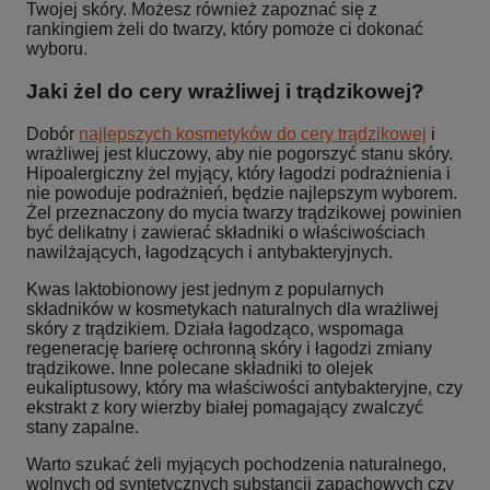
Twojej skóry. Możesz również zapoznać się z
rankingiem żeli do twarzy, który pomoże ci dokonać
wyboru.
Jaki żel do cery wrażliwej i trądzikowej?
Dobór
najlepszych kosmetyków do cery trądzikowej
i
wrażliwej jest kluczowy, aby nie pogorszyć stanu skóry.
Hipoalergiczny żel myjący, który łagodzi podrażnienia i
nie powoduje podrażnień, będzie najlepszym wyborem.
Żel przeznaczony do mycia twarzy trądzikowej powinien
być delikatny i zawierać składniki o właściwościach
nawilżających, łagodzących i antybakteryjnych.
Kwas laktobionowy jest jednym z popularnych
składników w kosmetykach naturalnych dla wrażliwej
skóry z trądzikiem. Działa łagodząco, wspomaga
regenerację barierę ochronną skóry i łagodzi zmiany
trądzikowe. Inne polecane składniki to olejek
eukaliptusowy, który ma właściwości antybakteryjne, czy
ekstrakt z kory wierzby białej pomagający zwalczyć
stany zapalne.
Warto szukać żeli myjących pochodzenia naturalnego,
wolnych od syntetycznych substancji zapachowych czy