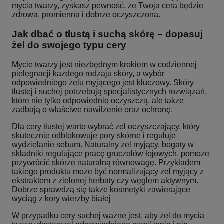
mycia twarzy, zyskasz pewność, że Twoja cera będzie
zdrowa, promienna i dobrze oczyszczona.
Jak dbać o tłustą i suchą skórę – dopasuj
żel do swojego typu cery
Mycie twarzy jest niezbędnym krokiem w codziennej
pielęgnacji każdego rodzaju skóry, a wybór
odpowiedniego żelu myjącego jest kluczowy. Skóry
tłustej i suchej potrzebują specjalistycznych rozwiązań,
które nie tylko odpowiednio oczyszczą, ale także
zadbają o właściwe nawilżenie oraz ochronę.
Dla cery tłustej warto wybrać żel oczyszczający, który
skutecznie odblokowuje pory skórne i reguluje
wydzielanie sebum. Naturalny żel myjący, bogaty w
składniki regulujące pracę gruczołów łojowych, pomoże
przywrócić skórze naturalną równowagę. Przykładem
takiego produktu może być normalizujący żel myjący z
ekstraktem z zielonej herbaty czy węglem aktywnym.
Dobrze sprawdzą się także kosmetyki zawierające
wyciąg z kory wierzby białej
W przypadku cery suchej ważne jest, aby żel do mycia