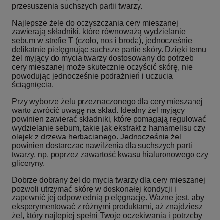
przesuszenia suchszych partii twarzy.
Najlepsze żele do oczyszczania cery mieszanej
zawierają składniki, które równoważą wydzielanie
sebum w strefie T (czoło, nos i broda), jednocześnie
delikatnie pielęgnując suchsze partie skóry. Dzięki temu
żel myjący do mycia twarzy dostosowany do potrzeb
cery mieszanej może skutecznie oczyścić skórę, nie
powodując jednocześnie podrażnień i uczucia
ściągnięcia.
Przy wyborze żelu przeznaczonego dla cery mieszanej
warto zwrócić uwagę na skład. Idealny żel myjący
powinien zawierać składniki, które pomagają regulować
wydzielanie sebum, takie jak ekstrakt z hamamelisu czy
olejek z drzewa herbacianego. Jednocześnie żel
powinien dostarczać nawilżenia dla suchszych partii
twarzy, np. poprzez zawartość kwasu hialuronowego czy
gliceryny.
Dobrze dobrany żel do mycia twarzy dla cery mieszanej
pozwoli utrzymać skórę w doskonałej kondycji i
zapewnić jej odpowiednią pielęgnację. Ważne jest, aby
eksperymentować z różnymi produktami, aż znajdziesz
żel, który najlepiej spełni Twoje oczekiwania i potrzeby