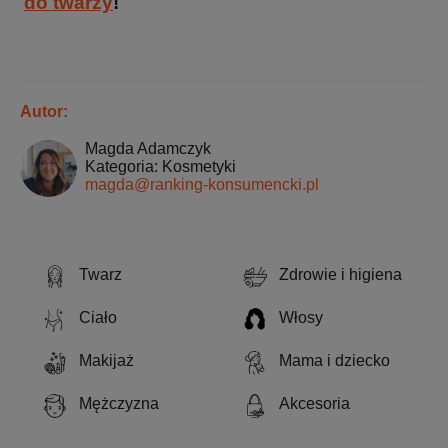
do twarzy
!
Autor:
Magda Adamczyk
Kategoria: Kosmetyki
magda@ranking-konsumencki.pl
Twarz
Zdrowie i higiena
Ciało
Włosy
Makijaż
Mama i dziecko
Mężczyzna
Akcesoria