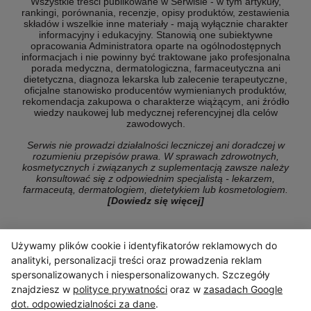
Wszystkie treści publikowane w Serwisie - w tym artykuły,
rankingi, porównania, recenzje, opisy produktów, zestawienia
składów i wszelkie inne materiały - mają wyłącznie charakter
informacyjny i edukacyjny. Stanowią one subiektywne
opracowania Administratora oparte na ogólnodostępnych
informacjach i nie powinny być traktowane jako profesjonalna
porada medyczna, dermatologiczna, farmaceutyczna ani
dietetyczna, diagnoza lekarska lub zalecenie terapeutyczne,
oficjalne stanowisko producentów wymienianych produktów,
rekomendacja zakupowa o charakterze wiążącym, ani źródło
wiedzy naukowej lub medycznej referencyjnej dla celów
zawodowych.
Serwis nie prowadzi działalności leczniczej ani doradczej w
rozumieniu przepisów prawa. W sprawach zdrowotnych,
kosmetycznych i związanych z suplementacją zawsze należy
konsultować się z odpowiednim specjalistą - lekarzem,
farmaceutą, dermatologiem, dietetykiem lub kosmetologiem.
[Dowiedz się więcej]
Używamy plików cookie i identyfikatorów reklamowych do
© Copyright 2026 ranking-konsumencki.pl
analityki, personalizacji treści oraz prowadzenia reklam
spersonalizowanych i niespersonalizowanych. Szczegóły
znajdziesz w
polityce prywatności
oraz w
zasadach Google
dot. odpowiedzialności za dane
.