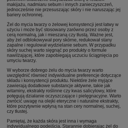
makijażu, nadmiaru sebum i innych zanieczyszczeń,
jednocześnie nie przesuszając skóry i nie naruszając jej
bariery ochronnej.
Żel do mycia twarzy o żelowej konsystencji jest łatwy w
użyciu i może być stosowany zarówno przez osoby z
cerą normalną, jak i mieszaną czy tłustą. Ważne jest,
aby żel odblokowywał pory skórne, redukował stany
zapalne i regulował wydzielanie sebum. W przypadku
skóry suchej warto sięgnąć po produkty o formule
nawilżającej, które zapobiegają uczuciu ściągnięcia po
umyciu twarzy.
W wyborze dobrego żelu do mycia twarzy warto
uwzględnić również indywidualne preferencje dotyczące
składu i konsystencji produktu. Niektóre żele myjące
zawierają dodatkowe substancje aktywne, takie jak
witaminy, ekstrakty roślinne czy kwas salicylowy, które
potęgują działanie oczyszczające i pielęgnacyjne. Warto
zwrócić uwagę na olejki eteryczne i naturalne ekstrakty,
które pozytywnie wpłyną na stan cery normalnej, suchej,
czy tłustej.
Pamiętaj, że każda skóra jest inna i wymaga
indywidualnego podejścia. Starannie dobierając żel do