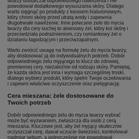
twarzy dostarczał odpowiedniego nawilżenia i nie
powodował dodatkowego wysuszania skóry. Dlatego
warto sięgnąć po produkty z kwasem hialuronowym,
który chroni skórę przed utratą wody i zapewnia
długotrwałe nawilżenie. Inne polecane żele do mycia
twarzy dla cery suchej to aloesowy żel, który koi skórę i
przeciwdziała podrażnieniom, czy rumiankowy żel o
działaniu łagodzącym i przeciwzapalnym.
Warto zwrócić uwagę na formułę żelu do mycia twarzy,
aby dostosować ją do indywidualnych potrzeb. Dobór
odpowiedniego żelu myjącego to klucz do zdrowej,
promiennej cery, niezależnie od rodzaju skóry. Pamiętaj,
że każda skóra jest inna i wymaga szczególnej troski,
dlatego wybierz produkt, który spełni Twoje oczekiwania
i zapewni właściwe oczyszczenie oraz pielęgnację.
Cera mieszana: żele dostosowane do
Twoich potrzeb
Dobór odpowiedniego żelu do mycia twarzy wybrać
może być wyzwaniem, zwłaszcza dla osób z cerą
mieszana. Kluczowe jest, aby żel myjący skutecznie
oczyszczał cerę, dawał uczucie świeżości, kontrolował
nadmiar sebum, a jednocześnie nie powodował