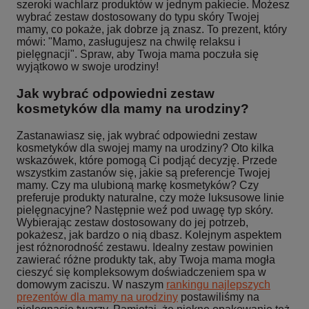
szeroki wachlarz produktów w jednym pakiecie. Możesz
wybrać zestaw dostosowany do typu skóry Twojej
mamy, co pokaże, jak dobrze ją znasz. To prezent, który
mówi: "Mamo, zasługujesz na chwilę relaksu i
pielęgnacji". Spraw, aby Twoja mama poczuła się
wyjątkowo w swoje urodziny!
Jak wybrać odpowiedni zestaw
kosmetyków dla mamy na urodziny?
Zastanawiasz się, jak wybrać odpowiedni zestaw
kosmetyków dla swojej mamy na urodziny? Oto kilka
wskazówek, które pomogą Ci podjąć decyzję. Przede
wszystkim zastanów się, jakie są preferencje Twojej
mamy. Czy ma ulubioną markę kosmetyków? Czy
preferuje produkty naturalne, czy może luksusowe linie
pielęgnacyjne? Następnie weź pod uwagę typ skóry.
Wybierając zestaw dostosowany do jej potrzeb,
pokażesz, jak bardzo o nią dbasz. Kolejnym aspektem
jest różnorodność zestawu. Idealny zestaw powinien
zawierać różne produkty tak, aby Twoja mama mogła
cieszyć się kompleksowym doświadczeniem spa w
domowym zaciszu. W naszym
rankingu najlepszych
prezentów dla mamy na urodziny
postawiliśmy na