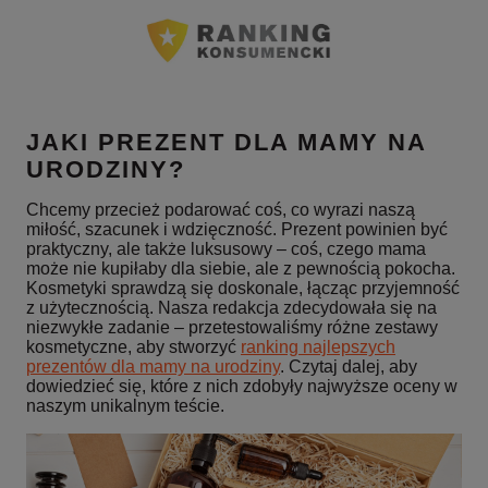
JAKI PREZENT DLA MAMY NA
URODZINY?
Chcemy przecież podarować coś, co wyrazi naszą
miłość, szacunek i wdzięczność. Prezent powinien być
praktyczny, ale także luksusowy – coś, czego mama
może nie kupiłaby dla siebie, ale z pewnością pokocha.
Kosmetyki sprawdzą się doskonale, łącząc przyjemność
z użytecznością. Nasza redakcja zdecydowała się na
niezwykłe zadanie – przetestowaliśmy różne zestawy
kosmetyczne, aby stworzyć
ranking najlepszych
prezentów dla mamy na urodziny
. Czytaj dalej, aby
dowiedzieć się, które z nich zdobyły najwyższe oceny w
naszym unikalnym teście.