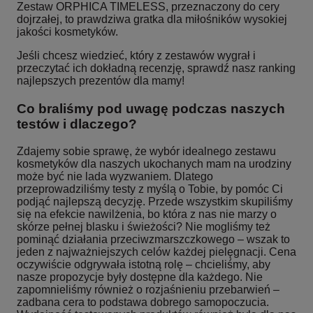
Zestaw ORPHICA TIMELESS, przeznaczony do cery
dojrzałej, to prawdziwa gratka dla miłośników wysokiej
jakości kosmetyków.
Jeśli chcesz wiedzieć, który z zestawów wygrał i
przeczytać ich dokładną recenzję, sprawdź nasz ranking
najlepszych prezentów dla mamy!
Co braliśmy pod uwagę podczas naszych
testów i dlaczego?
Zdajemy sobie sprawę, że wybór idealnego zestawu
kosmetyków dla naszych ukochanych mam na urodziny
może być nie lada wyzwaniem. Dlatego
przeprowadziliśmy testy z myślą o Tobie, by pomóc Ci
podjąć najlepszą decyzję. Przede wszystkim skupiliśmy
się na efekcie nawilżenia, bo która z nas nie marzy o
skórze pełnej blasku i świeżości? Nie mogliśmy też
pominąć działania przeciwzmarszczkowego – wszak to
jeden z najważniejszych celów każdej pielęgnacji. Cena
oczywiście odgrywała istotną rolę – chcieliśmy, aby
nasze propozycje były dostępne dla każdego. Nie
zapomnieliśmy również o rozjaśnieniu przebarwień –
zadbana cera to podstawa dobrego samopoczucia.