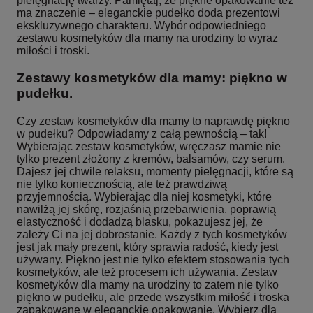
pielęgnację twarzy. Pamiętaj, że piękne opakowanie też
ma znaczenie – eleganckie pudełko doda prezentowi
ekskluzywnego charakteru. Wybór odpowiedniego
zestawu kosmetyków dla mamy na urodziny to wyraz
miłości i troski.
Zestawy kosmetyków dla mamy: piękno w
pudełku.
Czy zestaw kosmetyków dla mamy to naprawdę piękno
w pudełku? Odpowiadamy z całą pewnością – tak!
Wybierając zestaw kosmetyków, wręczasz mamie nie
tylko prezent złożony z kremów, balsamów, czy serum.
Dajesz jej chwile relaksu, momenty pielęgnacji, które są
nie tylko koniecznością, ale też prawdziwą
przyjemnością. Wybierając dla niej kosmetyki, które
nawilżą jej skórę, rozjaśnią przebarwienia, poprawią
elastyczność i dodadzą blasku, pokazujesz jej, że
zależy Ci na jej dobrostanie. Każdy z tych kosmetyków
jest jak mały prezent, który sprawia radość, kiedy jest
używany. Piękno jest nie tylko efektem stosowania tych
kosmetyków, ale też procesem ich używania. Zestaw
kosmetyków dla mamy na urodziny to zatem nie tylko
piękno w pudełku, ale przede wszystkim miłość i troska
zapakowane w eleganckie opakowanie. Wybierz dla