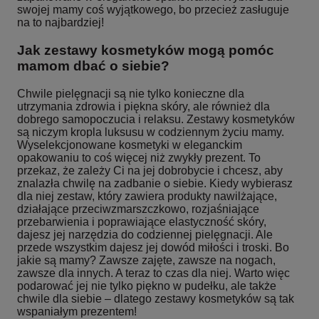
swojej mamy coś wyjątkowego, bo przecież zasługuje
na to najbardziej!
Jak zestawy kosmetyków mogą pomóc
mamom dbać o siebie?
Chwile pielęgnacji są nie tylko konieczne dla
utrzymania zdrowia i piękna skóry, ale również dla
dobrego samopoczucia i relaksu. Zestawy kosmetyków
są niczym kropla luksusu w codziennym życiu mamy.
Wyselekcjonowane kosmetyki w eleganckim
opakowaniu to coś więcej niż zwykły prezent. To
przekaz, że zależy Ci na jej dobrobycie i chcesz, aby
znalazła chwilę na zadbanie o siebie. Kiedy wybierasz
dla niej zestaw, który zawiera produkty nawilżające,
działające przeciwzmarszczkowo, rozjaśniające
przebarwienia i poprawiające elastyczność skóry,
dajesz jej narzędzia do codziennej pielęgnacji. Ale
przede wszystkim dajesz jej dowód miłości i troski. Bo
jakie są mamy? Zawsze zajęte, zawsze na nogach,
zawsze dla innych. A teraz to czas dla niej. Warto więc
podarować jej nie tylko piękno w pudełku, ale także
chwile dla siebie – dlatego zestawy kosmetyków są tak
wspaniałym prezentem!