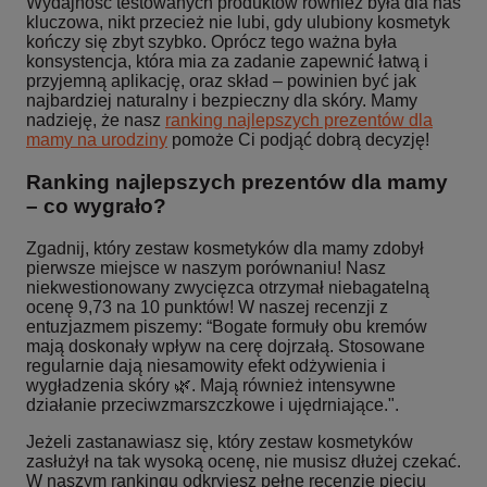
Wydajność testowanych produktów również była dla nas
kluczowa, nikt przecież nie lubi, gdy ulubiony kosmetyk
kończy się zbyt szybko. Oprócz tego ważna była
konsystencja, która mia za zadanie zapewnić łatwą i
przyjemną aplikację, oraz skład – powinien być jak
najbardziej naturalny i bezpieczny dla skóry. Mamy
nadzieję, że nasz
ranking najlepszych prezentów dla
mamy na urodziny
pomoże Ci podjąć dobrą decyzję!
Ranking najlepszych prezentów dla mamy
– co wygrało?
Zgadnij, który zestaw kosmetyków dla mamy zdobył
pierwsze miejsce w naszym porównaniu! Nasz
niekwestionowany zwycięzca otrzymał niebagatelną
ocenę 9,73 na 10 punktów! W naszej recenzji z
entuzjazmem piszemy: “Bogate formuły obu kremów
mają doskonały wpływ na cerę dojrzałą. Stosowane
regularnie dają niesamowity efekt odżywienia i
wygładzenia skóry 🌿. Mają również intensywne
działanie przeciwzmarszczkowe i ujędrniające.".
Jeżeli zastanawiasz się, który zestaw kosmetyków
zasłużył na tak wysoką ocenę, nie musisz dłużej czekać.
W naszym rankingu odkryjesz pełne recenzje pięciu