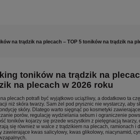
ków na trądzik na plecach – TOP 5 toników na trądzik na p
ing toników na trądzik na plecac
dzik na plecach w 2026 roku
 na plecach potrafi być wyjątkowo uciążliwy, a dodatkowo ta czę
acji niż skóra twarzy. Sam żel pod prysznic nie wystarczy, aby
ondycję skóry. Dlatego warto sięgnąć po kosmetyki zawierające
zanie porów, regulację wydzielania sebum i ograniczenie pow
ść toników kojarzy się przede wszystkim z pielęgnacją twarzy,
ają się również w walce z trądzikiem na plecach, ramionach i d
y zawierające kwas salicylowy, kwas glikolowy, niacynamid, cy
iwzapalnych.