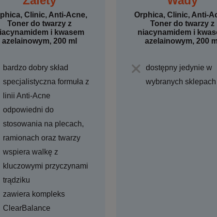
Zalety
Wady
phica, Clinic, Anti-Acne,
Orphica, Clinic, Anti-A
Toner do twarzy z
Toner do twarzy z
iacynamidem i kwasem
niacynamidem i kwa
azelainowym, 200 ml
azelainowym, 200 m
bardzo dobry skład
dostępny jedynie w
specjalistyczna formuła z
wybranych sklepach
linii Anti-Acne
odpowiedni do
stosowania na plecach,
ramionach oraz twarzy
wspiera walkę z
kluczowymi przyczynami
trądziku
zawiera kompleks
ClearBalance