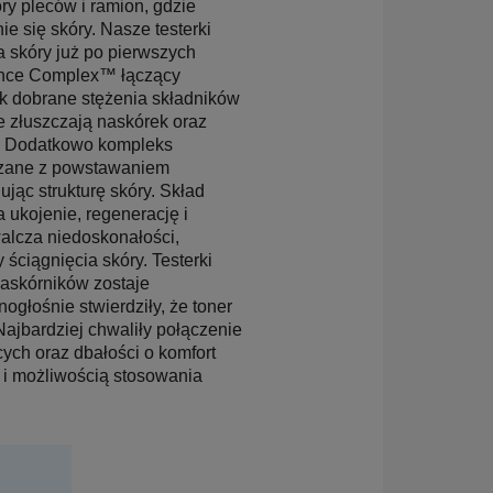
óry pleców i ramion, gdzie
ie się skóry. Nasze testerki
a skóry już po pierwszych
lance Complex™ łączący
k dobrane stężenia składników
e złuszczają naskórek oraz
️. Dodatkowo kompleks
ązane z powstawaniem
jąc strukturę skóry. Skład
 ukojenie, regenerację i
alcza niedoskonałości,
ściągnięcia skóry. Testerki
askórników zostaje
ogłośnie stwierdziły, że toner
Najbardziej chwaliły połączenie
ych oraz dbałości o komfort
 i możliwością stosowania