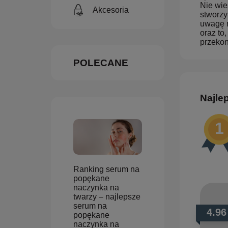
Nie wie
Akcesoria
stworzy
uwagę n
oraz to
przekon
POLECANE
Najlep
Ranking serum na
popękane
naczynka na
twarzy – najlepsze
serum na
4.96
popękane
naczynka na