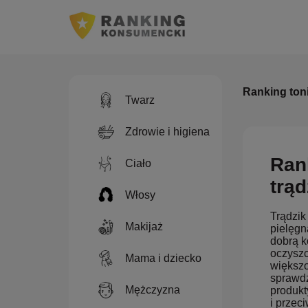
Ranking toni
Twarz
Zdrowie i higiena
Rank
Ciało
trą
Włosy
Trądzik
Makijaż
pielęgn
dobrą k
oczyszc
Mama i dziecko
większo
sprawdz
Mężczyzna
produkt
i przec