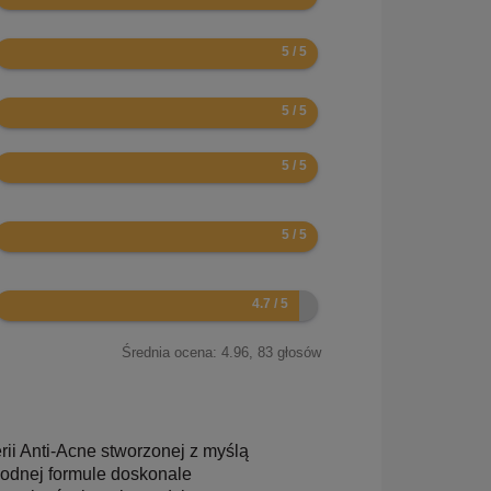
10
10
10
10
9.4
Średnia ocena:
4.96
,
83
głosów
erii Anti-Acne stworzonej z myślą
wodnej formule doskonale