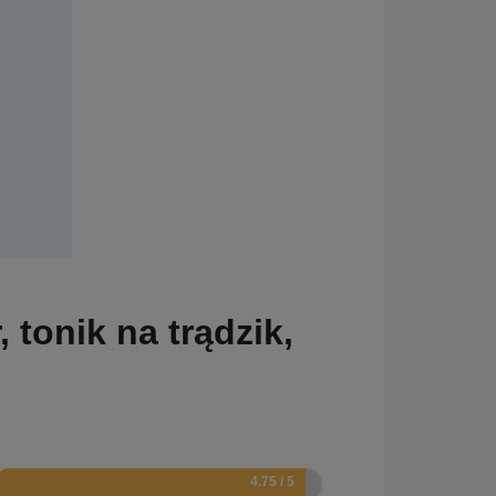
tonik na trądzik,
9.5