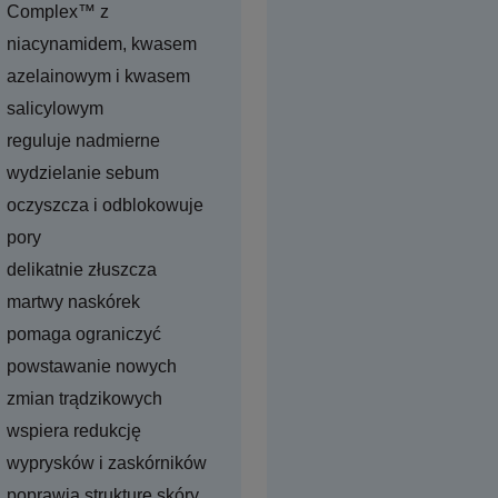
Complex™ z
niacynamidem, kwasem
azelainowym i kwasem
salicylowym
reguluje nadmierne
wydzielanie sebum
oczyszcza i odblokowuje
pory
delikatnie złuszcza
martwy naskórek
pomaga ograniczyć
powstawanie nowych
zmian trądzikowych
wspiera redukcję
wyprysków i zaskórników
poprawia strukturę skóry