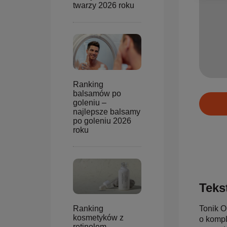
twarzy 2026 roku
Ranking
balsamów po
goleniu –
najlepsze balsamy
po goleniu 2026
roku
Tekst
Tonik O
Ranking
kosmetyków z
o kompl
retinolem –