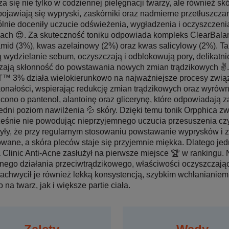
a się nie tylko w codziennej pielęgnacji twarzy, ale również sk
pojawiają się wypryski, zaskórniki oraz nadmierne przetłuszczan
lnie doceniły uczucie odświeżenia, wygładzenia i oczyszczeni
jach 😍. Za skuteczność toniku odpowiada kompleks ClearBa
mid (3%), kwas azelainowy (2%) oraz kwas salicylowy (2%). Ta
ą wydzielanie sebum, oczyszczają i odblokowują pory, delikatni
zają skłonność do powstawania nowych zmian trądzikowych ✌
™ 3% działa wielokierunkowo na najważniejsze procesy zwi
onałości, wspierając redukcję zmian trądzikowych oraz wyrównu
ono o pantenol, alantoinę oraz glicerynę, które odpowiadają za
dni poziom nawilżenia 💦 skóry. Dzięki temu tonik Orpphica zw
eśnie nie powodując nieprzyjemnego uczucia przesuszenia czy 
ły, że przy regularnym stosowaniu powstawanie wyprysków i z
wane, a skóra pleców staje się przyjemnie miękka. Dlatego jedn
 Clinic Anti-Acne zasłużył na pierwsze miejsce 🏆 w rankingu. 
nego działania przeciwtrądzikowego, właściwości oczyszczając
Zachwycił je również lekką konsystencją, szybkim wchłanianiem
na twarz, jak i większe partie ciała.