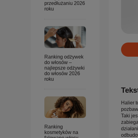
przedłużaniu 2026
roku
Ranking odżywek
do włosów –
najlepsze odżywki
do włosów 2026
roku
Tekst
Halier 
pozbawi
Taki je
zabiega
Ranking
działan
kosmetyków na
odbudow
falowane włosy –