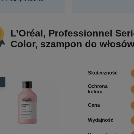
L’Oréal, Professionnel Ser
Color, szampon do włosó
8
Skuteczność
Ochrona
8
koloru
7
Cena
8
Wydajność
8