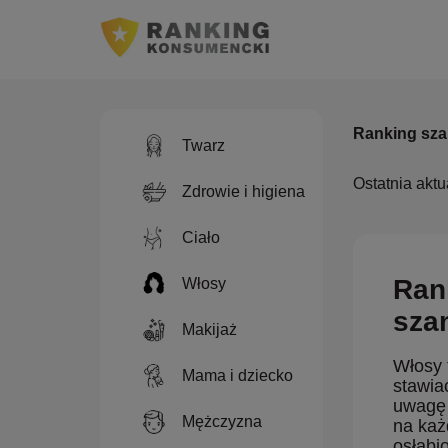
Ranking sz
Twarz
Ostatnia aktu
Zdrowie i higiena
Ciało
Ran
Włosy
sza
Makijaż
Włosy 
Mama i dziecko
stawia
uwagę 
Mężczyzna
na każ
osłabi