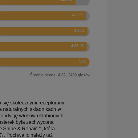
.6
.8
.7
0
Średnia ocena:
4.82
,
2439
głosów
a się skutecznymi recepturami
 naturalnych składnikach 🌿.
 kondycję włosów osłabionych
testerek była zachwycona
e Shine & Repair™, która
💪. Pochwalić należy też