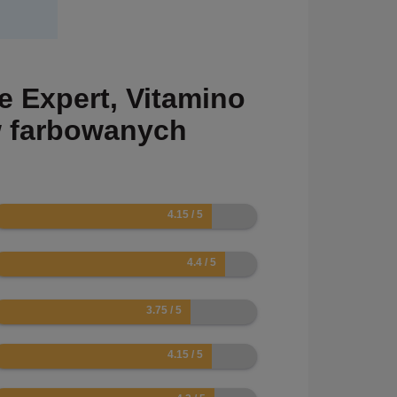
ie Expert, Vitamino
w farbowanych
.3
.8
.5
.3
.4