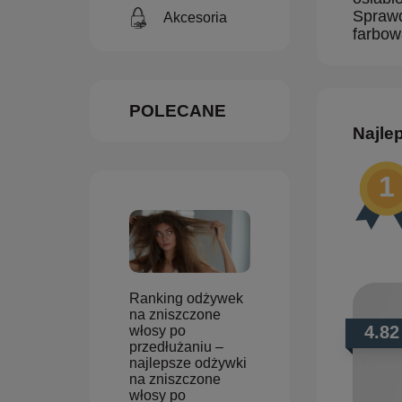
Sprawd
Akcesoria
farbow
POLECANE
Najle
Ranking odżywek
na zniszczone
4.82
włosy po
przedłużaniu –
najlepsze odżywki
na zniszczone
włosy po