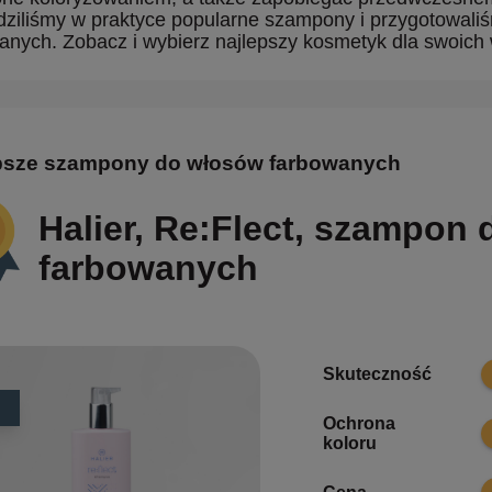
ziliśmy w praktyce popularne szampony i przygotowal
anych. Zobacz i wybierz najlepszy kosmetyk dla swoich
psze szampony do włosów farbowanych
Halier, Re:Flect, szampon
farbowanych
9
Skuteczność
Ochrona
1
koloru
8