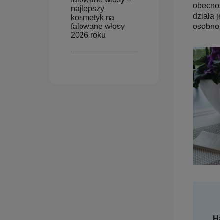
obecnoś
najlepszy
działa 
kosmetyk na
osobno,
falowane włosy
2026 roku
H