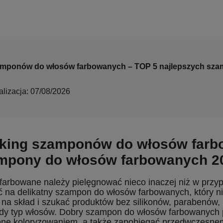
amponów do włosów farbowanych – TOP 5 najlepszych sz
alizacja: 07/08/2026
king szamponów do włosów farbo
mpony do włosów farbowanych 2
farbowane należy pielęgnować nieco inaczej niż w przyp
ć na delikatny szampon do włosów farbowanych, który n
na skład i szukać produktów bez silikonów, parabenów, 
dy typ włosów. Dobry szampon do włosów farbowanych 
one koloryzowaniem, a także zapobiegać przedwczesne