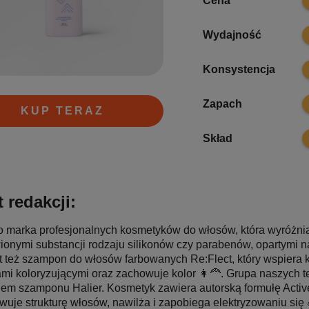
Cena
9
Wydajność
9
Konsystencja
9
Zapach
KUP TERAZ
1
Skład
 redakcji:
to marka profesjonalnych kosmetyków do włosów, która wyróżni
onymi substancji rodzaju silikonów czy parabenów, opartymi na
st też szampon do włosów farbowanych Re:Flect, który wspiera
mi koloryzującymi oraz zachowuje kolor 👩‍🦰. Grupa naszych 
iem szamponu Halier. Kosmetyk zawiera autorską formułę Activ
uje strukturę włosów, nawilża i zapobiega elektryzowaniu się 