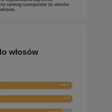
iśmy ranking szamponów do włosów
 włosów.
 do włosów
.9
0
.5