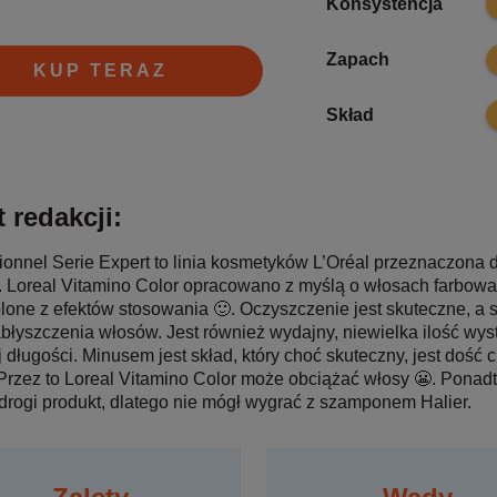
Konsystencja
8
Zapach
KUP TERAZ
7
Skład
 redakcji:
ionnel Serie Expert to linia kosmetyków L’Oréal przeznaczona d
 Loreal Vitamino Color opracowano z myślą o włosach farbowan
one z efektów stosowania 🙂. Oczyszczenie jest skuteczne, 
abłyszczenia włosów. Jest również wydajny, niewielka ilość wy
j długości. Minusem jest skład, który choć skuteczny, jest doś
 Przez to Loreal Vitamino Color może obciążać włosy 😬. Ponadto
drogi produkt, dlatego nie mógł wygrać z szamponem Halier.