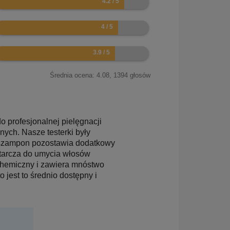
.8
Średnia ocena:
4.08
,
1394
głosów
o profesjonalnej pielęgnacji
ych. Nasze testerki były
a szampon pozostawia dodatkowy
starcza do umycia włosów
ć chemiczny i zawiera mnóstwo
 jest to średnio dostępny i