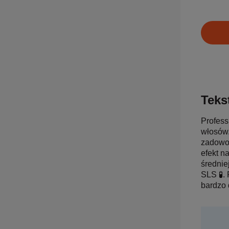
Tekst
Profess
włosów.
zadowol
efekt n
średnie
SLS 🧪.
bardzo 