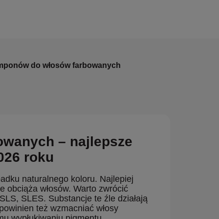
amponów do włosów farbowanych
wanych – najlepsze
026 roku
adku naturalnego koloru. Najlepiej
ie obciąża włosów. Warto zwrócić
SLS, SLES. Substancje te źle działają
powinien też wzmacniać włosy
mu wypłukiwaniu pigmentu.