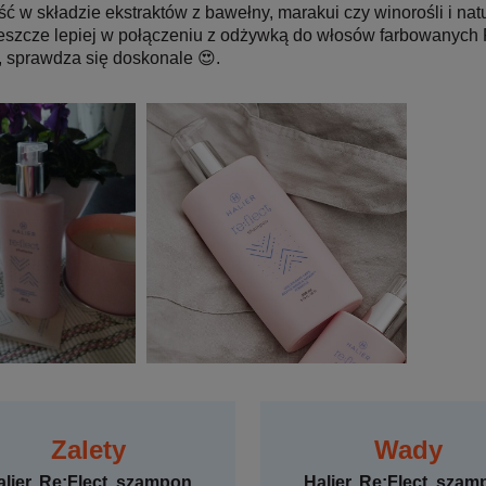
ć w składzie ekstraktów z bawełny, marakui czy winorośli i natu
jeszcze lepiej w połączeniu z odżywką do włosów farbowanych 
 sprawdza się doskonale 😍.
Zalety
Wady
alier, Re:Flect, szampon
Halier, Re:Flect, sza