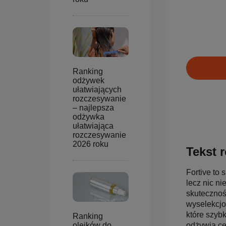
Ranking
odżywek
ułatwiających
rozczesywanie
– najlepsza
odżywka
ułatwiająca
rozczesywanie
2026 roku
Tekst r
Fortive to
lecz nic ni
skutecznoś
wyselekcjo
które szyb
Ranking
olejków do
odżywia ce