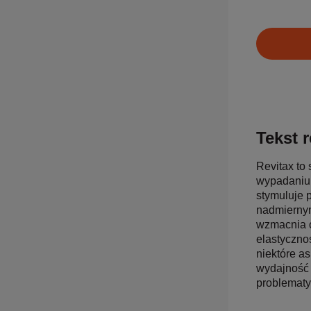
Tekst r
Revitax to
wypadaniu 
stymuluje 
nadmiernym
wzmacnia o
elastyczno
niektóre as
wydajność 
problematy