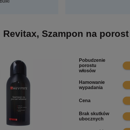
bulki
Revitax, Szampon na poros
Pobudzenie
8.6
porostu
włosów
Hamowanie
7.3
wypadania
8.5
Cena
Brak skutków
8
ubocznych
8.2