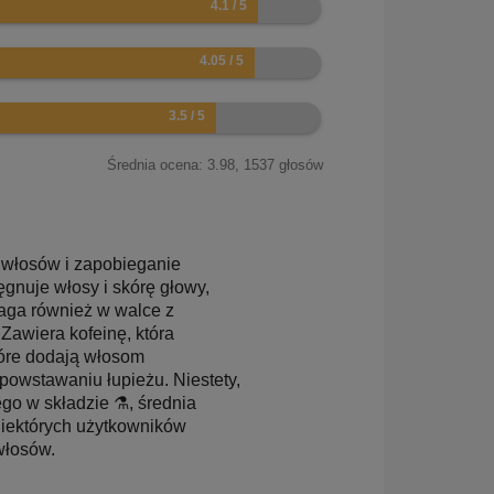
Średnia ocena:
3.98
,
1537
głosów
i włosów i zapobieganie
nuje włosy i skórę głowy,
maga również w walce z
awiera kofeinę, która
tóre dodają włosom
powstawaniu łupieżu. Niestety,
go w składzie ⚗️, średnia
iektórych użytkowników
włosów.