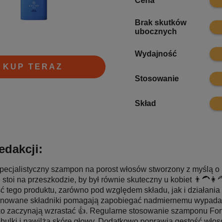
Cena
Brak skutków
9.7
ubocznych
10
Wydajność
KUP TERAZ
9.6
Stosowanie
9.9
Skład
edakcji:
 specjalistyczny szampon na porost włosów stworzony z myślą 
e stoi na przeszkodzie, by był równie skuteczny u kobiet 👨‍🦱👩‍
ć tego produktu, zarówno pod względem składu, jak i działania 
nowane składniki pomagają zapobiegać nadmiernemu wypadani
ko zaczynają wzrastać 👍. Regularne stosowanie szamponu Fo
bulki i nawilża skórę głowy. Dodatkowo poprawia gęstość włos