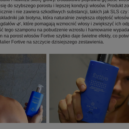
 się do szybszego porostu i lepszej kondycji włosów. Produkt z
icznie i nie zawiera szkodliwych substancji, takich jak SLS czy
 składniki jak biotyna, która naturalnie zwiększa objętość włosów
igdałów 🌿, które pomagają wzmocnić włosy i zwiększyć ich odp
ć tego szamponu na pobudzenie wzrostu i hamowanie wypadan
na porost włosów Fortive szybko daje świetne efekty, co potwie
alier Fortive na szczycie dzisiejszego zestawienia.