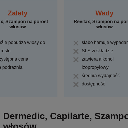
Zalety
Wady
ax, Szampon na porost
Revitax, Szampon na por
włosów
włosów
eźle pobudza włosy do
słabo hamuje wypadan
rostu
SLS w składzie
zystępna cena
zawiera alkohol
e podrażnia
izopropylowy
średnia wydajność
dostępność
Dermedic, Capilarte, Szamp
włosów