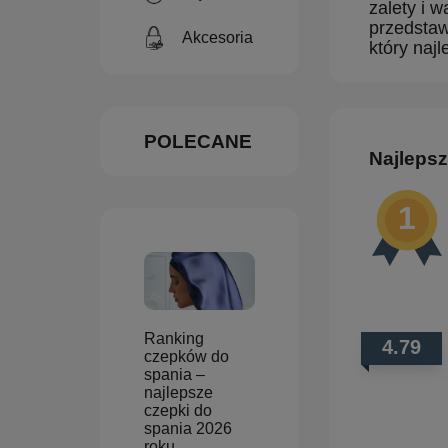
zalety i 
przedstaw
Akcesoria
który naj
POLECANE
Najleps
Ranking
4.79
czepków do
spania –
najlepsze
czepki do
spania 2026
roku