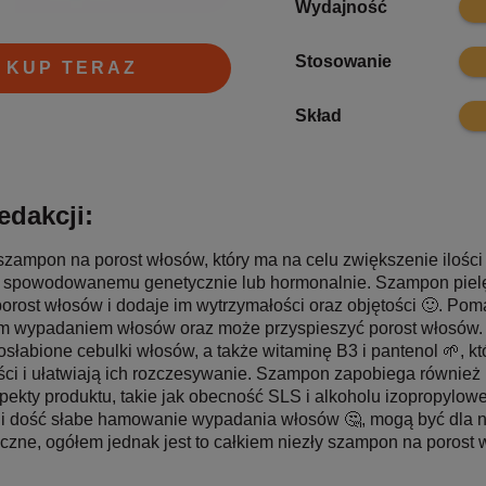
Wydajność
8.1
Stosowanie
KUP TERAZ
7
Skład
edakcji:
 szampon na porost włosów, który ma na celu zwiększenie ilośc
spowodowanemu genetycznie lub hormonalnie. Szampon pielęg
porost włosów i dodaje im wytrzymałości oraz objętości 🙂. Po
 wypadaniem włosów oraz może przyspieszyć porost włosów. Z
słabione cebulki włosów, a także witaminę B3 i pantenol 🌱, k
ści i ułatwiają ich rozczesywanie. Szampon zapobiega również 
pekty produktu, takie jak obecność SLS i alkoholu izopropylowe
i dość słabe hamowanie wypadania włosów 🤔, mogą być dla n
czne, ogółem jednak jest to całkiem niezły szampon na porost 