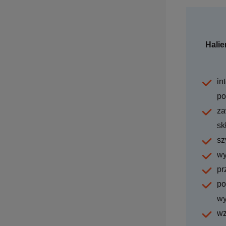
Halie
in
po
za
sk
sz
wy
pr
po
wy
wz