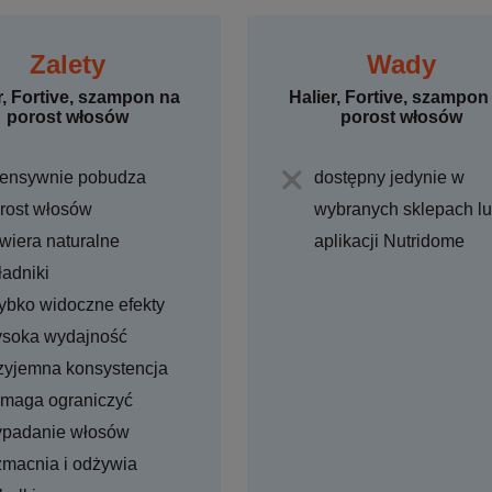
Zalety
Wady
r, Fortive, szampon na
Halier, Fortive, szampon
porost włosów
porost włosów
tensywnie pobudza
dostępny jedynie w
rost włosów
wybranych sklepach l
wiera naturalne
aplikacji Nutridome
ładniki
ybko widoczne efekty
soka wydajność
zyjemna konsystencja
maga ograniczyć
padanie włosów
macnia i odżywia