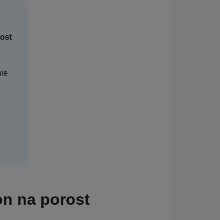
ost
ie
on na porost