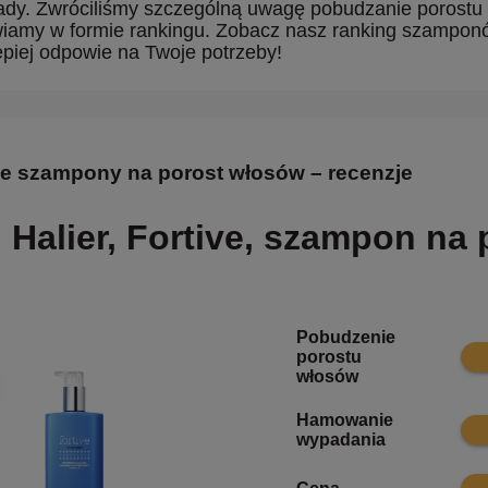
wady. Zwróciliśmy szczególną uwagę pobudzanie porostu
iamy w formie rankingu. Zobacz nasz ranking szamponów
lepiej odpowie na Twoje potrzeby!
ze szampony na porost włosów – recenzje
Halier, Fortive, szampon na
Pobudzenie
9.9
porostu
włosów
Hamowanie
9.8
wypadania
8.1