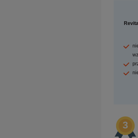
Revit
ni
wz
pr
ni