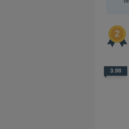
ce
3.98