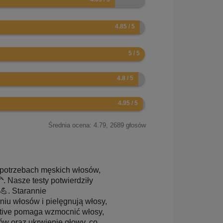
Średnia ocena:
4.79
,
2689
głosów
o potrzebach męskich włosów,
🦰. Nasze testy potwierdziły
💪. Starannie
u włosów i pielęgnują włosy,
rtive pomaga wzmocnić włosy,
ów oraz ukrwienie głowy, co