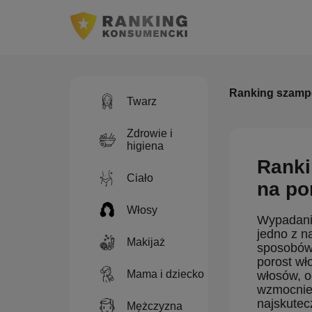
Ranking szamp
Twarz
Zdrowie i
higiena
Ranki
Ciało
na po
Włosy
Wypadanie
jedno z n
Makijaż
sposobów,
porost wł
Mama i dziecko
włosów, o
wzmocnien
najskutec
Mężczyzna