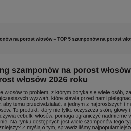
onów na porost włosów – TOP 5 szamponów na porost wł
ng szamponów na porost włosów
rost włosów 2026 roku
 włosów to problem, z którym boryka się wiele osób, zar
ajczęstszych wyzwań, które stawia przed nami pielęgnacj
 aby temu przeciwdziałać, a jednym z najprostszych i 
osów. To produkt, który nie tylko oczyszcza skórę głowy 
dżywia cebulki włosów, pomaga ograniczyć nadmierne w
ie. Na rynku dostępnych jest wiele szamponów tego typ
zniejszy? Z myślą o tym, sprawdziliśmy najpopularniejsz