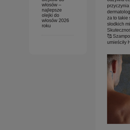
włosów –
przyczynia
najlepsze
dermatolog
olejki do
za to takie
włosów 2026
słodkich m
roku
Skutecznoś
🥰 Szampon 
umieściły H