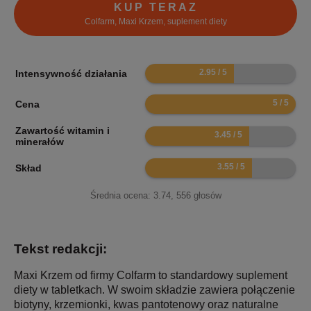
KUP TERAZ
Colfarm, Maxi Krzem, suplement diety
5.9
Intensywność działania
10
Cena
Zawartość witamin i
6.9
minerałów
7.1
Skład
Średnia ocena:
3.74
,
556
głosów
Tekst redakcji:
Maxi Krzem od firmy Colfarm to standardowy suplement
diety w tabletkach. W swoim składzie zawiera połączenie
biotyny, krzemionki, kwas pantotenowy oraz naturalne