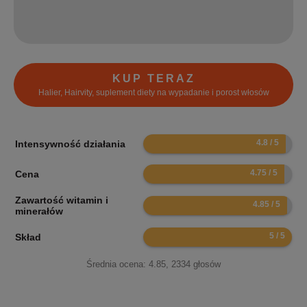
KUP TERAZ
Halier, Hairvity, suplement diety na wypadanie i porost włosów
9.6
Intensywność działania
9.5
Cena
Zawartość witamin i
9.7
minerałów
10
Skład
Średnia ocena:
4.85
,
2334
głosów