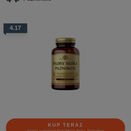
4.17
KUP TERAZ
Solgar, suplement diety Włosy, Skóra, Paznokcie