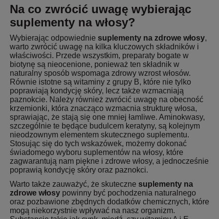
Na co zwrócić uwagę wybierając
suplementy na włosy?
Wybierając odpowiednie
suplementy na zdrowe włosy
,
warto zwrócić uwagę na kilka kluczowych składników i
właściwości. Przede wszystkim, preparaty bogate w
biotynę są nieocenione, ponieważ ten składnik w
naturalny sposób wspomaga zdrowy wzrost włosów.
Równie istotne są witaminy z grupy B, które nie tylko
poprawiają kondycję skóry, lecz także wzmacniają
paznokcie. Należy również zwrócić uwagę na obecność
krzemionki, która znacząco wzmacnia strukturę włosa,
sprawiając, że stają się one mniej łamliwe. Aminokwasy,
szczególnie te będące budulcem keratyny, są kolejnym
nieodzownym elementem skutecznego suplementu.
Stosując się do tych wskazówek, możemy dokonać
świadomego wyboru suplementów na włosy, które
zagwarantują nam piękne i zdrowe włosy, a jednocześnie
poprawią kondycję skóry oraz paznokci.
Warto także zauważyć, że skuteczne
suplementy na
zdrowe włosy
powinny być pochodzenia naturalnego
oraz pozbawione zbędnych dodatków chemicznych, które
mogą niekorzystnie wpływać na nasz organizm.