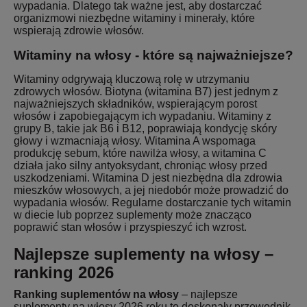
wypadania. Dlatego tak ważne jest, aby dostarczać
organizmowi niezbędne witaminy i minerały, które
wspierają zdrowie włosów.
Witaminy na włosy - które są najważniejsze?
Witaminy odgrywają kluczową rolę w utrzymaniu
zdrowych włosów. Biotyna (witamina B7) jest jednym z
najważniejszych składników, wspierającym porost
włosów i zapobiegającym ich wypadaniu. Witaminy z
grupy B, takie jak B6 i B12, poprawiają kondycję skóry
głowy i wzmacniają włosy. Witamina A wspomaga
produkcję sebum, które nawilża włosy, a witamina C
działa jako silny antyoksydant, chroniąc włosy przed
uszkodzeniami. Witamina D jest niezbędna dla zdrowia
mieszków włosowych, a jej niedobór może prowadzić do
wypadania włosów. Regularne dostarczanie tych witamin
w diecie lub poprzez suplementy może znacząco
poprawić stan włosów i przyspieszyć ich wzrost.
Najlepsze suplementy na włosy –
ranking 2026
Ranking suplementów na włosy
– najlepsze
suplementy na włosy 2026 roku to doskonały przewodnik