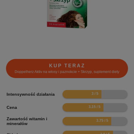
KUP TERAZ
Doppelherz Aktiv na włosy i paznokcie + Skrzyp, suplement diety
6
Intensywność działania
6.3
Cena
Zawartość witamin i
7.5
minerałów
7.8