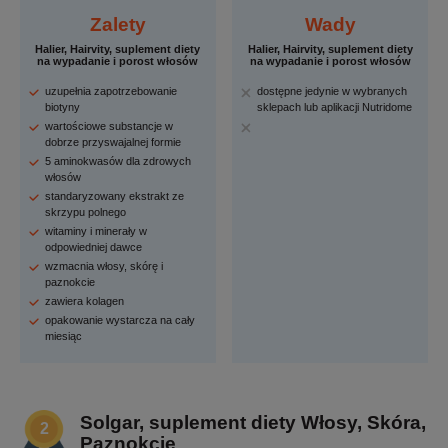
Zalety
Wady
Halier, Hairvity, suplement diety
Halier, Hairvity, suplement diety
na wypadanie i porost włosów
na wypadanie i porost włosów
uzupełnia zapotrzebowanie
dostępne jedynie w wybranych
biotyny
sklepach lub aplikacji Nutridome
wartościowe substancje w
dobrze przyswajalnej formie
5 aminokwasów dla zdrowych
włosów
standaryzowany ekstrakt ze
skrzypu polnego
witaminy i minerały w
odpowiedniej dawce
wzmacnia włosy, skórę i
paznokcie
zawiera kolagen
opakowanie wystarcza na cały
miesiąc
Solgar, suplement diety Włosy, Skóra,
Paznokcie