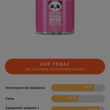
KUP TERAZ
Hair Care Panda, suplement diety w żelkach
8
Intensywność działania
5
Cena
Zawartość witamin i
9