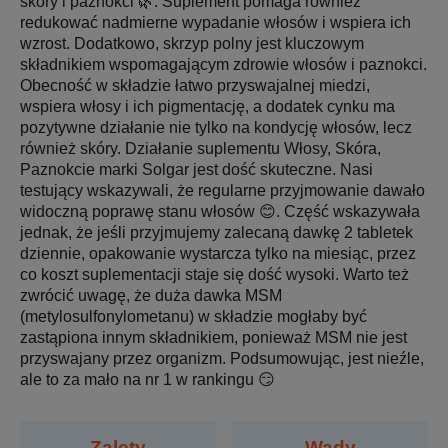
skóry i paznokci 🌿. Suplement pomaga również
redukować nadmierne wypadanie włosów i wspiera ich
wzrost. Dodatkowo, skrzyp polny jest kluczowym
składnikiem wspomagającym zdrowie włosów i paznokci.
Obecność w składzie łatwo przyswajalnej miedzi,
wspiera włosy i ich pigmentację, a dodatek cynku ma
pozytywne działanie nie tylko na kondycję włosów, lecz
również skóry. Działanie suplementu Włosy, Skóra,
Paznokcie marki Solgar jest dość skuteczne. Nasi
testujący wskazywali, że regularne przyjmowanie dawało
widoczną poprawę stanu włosów 😊. Część wskazywała
jednak, że jeśli przyjmujemy zalecaną dawkę 2 tabletek
dziennie, opakowanie wystarcza tylko na miesiąc, przez
co koszt suplementacji staje się dość wysoki. Warto też
zwrócić uwagę, że duża dawka MSM
(metylosulfonylometanu) w składzie mogłaby być
zastąpiona innym składnikiem, ponieważ MSM nie jest
przyswajany przez organizm. Podsumowując, jest nieźle,
ale to za mało na nr 1 w rankingu 😏
Zalety
Wady