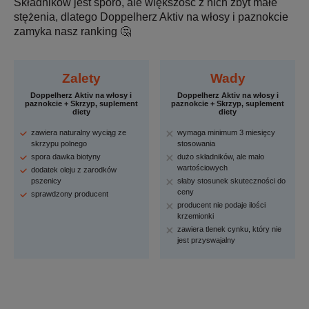
Składników jest sporo, ale większość z nich zbyt małe
stężenia, dlatego Doppelherz Aktiv na włosy i paznokcie
zamyka nasz ranking 🤔
Zalety
Wady
Doppelherz Aktiv na włosy i
Doppelherz Aktiv na włosy i
paznokcie + Skrzyp, suplement
paznokcie + Skrzyp, suplement
diety
diety
zawiera naturalny wyciąg ze
wymaga minimum 3 miesięcy
skrzypu polnego
stosowania
spora dawka biotyny
dużo składników, ale mało
wartościowych
dodatek oleju z zarodków
pszenicy
słaby stosunek skuteczności do
ceny
sprawdzony producent
producent nie podaje ilości
krzemionki
zawiera tlenek cynku, który nie
jest przyswajalny