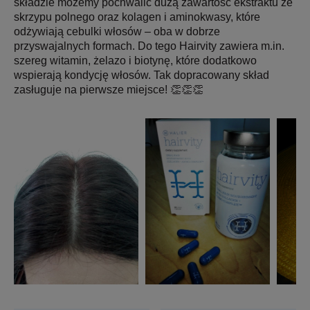
składzie możemy pochwalić dużą zawartość ekstraktu ze
skrzypu polnego oraz kolagen i aminokwasy, które
odżywiają cebulki włosów – oba w dobrze
przyswajalnych formach. Do tego Hairvity zawiera m.in.
szereg witamin, żelazo i biotynę, które dodatkowo
wspierają kondycję włosów. Tak dopracowany skład
zasługuje na pierwsze miejsce! 👏👏👏