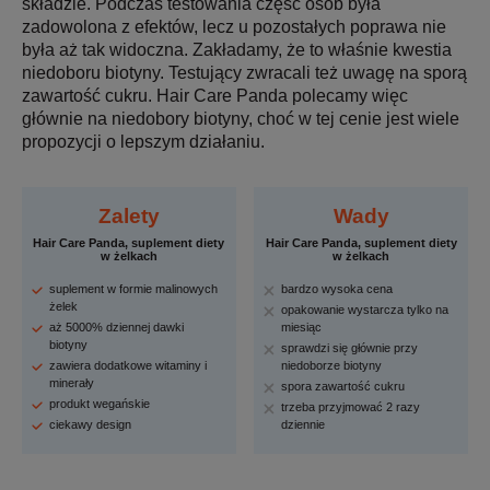
składzie. Podczas testowania część osób była
zadowolona z efektów, lecz u pozostałych poprawa nie
była aż tak widoczna. Zakładamy, że to właśnie kwestia
niedoboru biotyny. Testujący zwracali też uwagę na sporą
zawartość cukru. Hair Care Panda polecamy więc
głównie na niedobory biotyny, choć w tej cenie jest wiele
propozycji o lepszym działaniu.
Zalety
Wady
Hair Care Panda, suplement diety
Hair Care Panda, suplement diety
w żelkach
w żelkach
suplement w formie malinowych
bardzo wysoka cena
żelek
opakowanie wystarcza tylko na
aż 5000% dziennej dawki
miesiąc
biotyny
sprawdzi się głównie przy
zawiera dodatkowe witaminy i
niedoborze biotyny
minerały
spora zawartość cukru
produkt wegańskie
trzeba przyjmować 2 razy
ciekawy design
dziennie