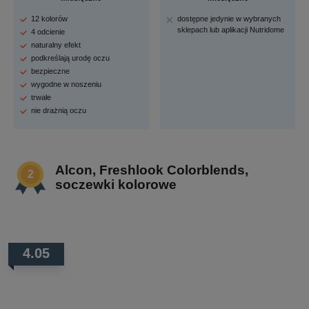
12 kolorów
dostępne jedynie w wybranych
sklepach lub aplikacji Nutridome
4 odcienie
naturalny efekt
podkreślają urodę oczu
bezpieczne
wygodne w noszeniu
trwałe
nie drażnią oczu
Alcon, Freshlook Colorblends,
soczewki kolorowe
4.05