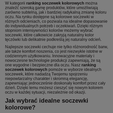
W kategorii
ranking soczewek kolorowych
można
znaleźć szeroką gamę produktów, które umożliwiają
zarówno subtelną, jak i bardziej radykalną zmianę koloru
oczu. Na rynku dostępne są kolorowe soczewki w
różnych odcieniach, co pozwala na idealne dopasowanie
do indywidualnych potrzeb i oczekiwań. Dzięki różnym
stopniom intensywności kolorów możemy wybrać
soczewki, które całkowicie zakryją naturalny kolor
tęczówki lub delikatnie podkreślą jej naturalny odcień.
Najlepsze soczewki cechuje nie tylko różnorodność barw,
ale także komfort noszenia, co jest niezwykle istotne w
codziennym użytkowaniu. Innowacyjne materiały i
nowoczesne technologie produkcji zapewniają, że są
one wygodne i bezpieczne dla oczu. Nasz
ranking
soczewek kolorowych
pomoże w wyborze idealnych
soczewek, które nadadzą Twojemu spojrzeniu
niepowtarzalny charakter i skromną elegancję,
zapewniając jednocześnie doskonały komfort przez cały
dzień. Dzięki temu możesz cieszyć się nowym kolorem
oczu w każdej sytuacji, niezależnie od okazji.
Jak wybrać idealne soczewki
kolorowe?