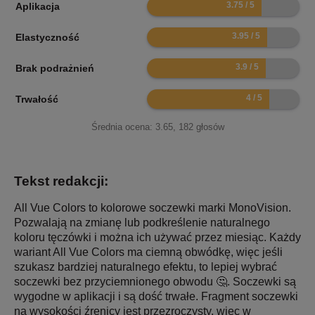
7.5
Aplikacja
7.9
Elastyczność
7.8
Brak podrażnień
8
Trwałość
Średnia ocena:
3.65
,
182
głosów
Tekst redakcji:
All Vue Colors to kolorowe soczewki marki MonoVision.
Pozwalają na zmianę lub podkreślenie naturalnego
koloru tęczówki i można ich używać przez miesiąc. Każdy
wariant All Vue Colors ma ciemną obwódkę, więc jeśli
szukasz bardziej naturalnego efektu, to lepiej wybrać
soczewki bez przyciemnionego obwodu 🤔. Soczewki są
wygodne w aplikacji i są dość trwałe. Fragment soczewki
na wysokości źrenicy jest przezroczysty, więc w