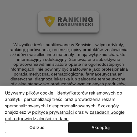
Wszystkie treści publikowane w Serwisie - w tym artykuły,
rankingi, porównania, recenzje, opisy produktów, zestawienia
składów i wszelkie inne materiały - mają wyłącznie charakter
informacyjny i edukacyjny. Stanowią one subiektywne
opracowania Administratora oparte na ogólnodostępnych
informacjach i nie powinny być traktowane jako profesjonalna
porada medyczna, dermatologiczna, farmaceutyczna ani
dietetyczna, diagnoza lekarska lub zalecenie terapeutyczne,
oficjalne stanowisko producentów wymienianych produktów,
rekomendacja zakupowa o charakterze wiążącym, ani źródło
Używamy plików cookie i identyfikatorów reklamowych do
wiedzy naukowej lub medycznej referencyjnej dla celów
zawodowych.
analityki, personalizacji treści oraz prowadzenia reklam
spersonalizowanych i niespersonalizowanych. Szczegóły
Serwis nie prowadzi działalności leczniczej ani doradczej w
znajdziesz w
polityce prywatności
oraz w
zasadach Google
rozumieniu przepisów prawa. W sprawach zdrowotnych,
kosmetycznych i związanych z suplementacją zawsze należy
dot. odpowiedzialności za dane
.
konsultować się z odpowiednim specjalistą - lekarzem,
Odrzuć
Akceptuj
farmaceutą, dermatologiem, dietetykiem lub kosmetologiem.
[Dowiedz się więcej]