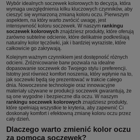
Wybór idealnych soczewek kolorowych to decyzja, która
wymaga uwzględnienia kilku kluczowych czynników, aby
cieszyć się wymarzoną zmianą koloru oczu. Pierwszym
aspektem, na który warto zwrócić uwagę, jest
intensywność koloru soczewek. W naszym
rankingu
soczewek kolorowych
znajdziesz produkty, które oferują
zarówno subtelne odcienie, które delikatnie podkreślają
naturalny kolor tęczówki, jak i bardziej wyraziste, które
całkowicie go zakrywają.
Kolejnym ważnym czynnikiem jest dostępność różnych
odcieni. Zróżnicowanie barw pozwala na idealne
dopasowanie soczewek do Twojego stylu i preferencji.
Istotny jest również komfort noszenia, który wpłynie na to,
jak soczewki będą się prezentować w trakcie całego
dnia. Nowoczesne technologie oraz innowacyjne
materiały używane w produkcji soczewek gwarantują, że
są one wygodne i bezpieczne dla oczu. W naszym
rankingu soczewek kolorowych
znajdziesz produkty,
które spełniają wszystkie te kryteria, aby zapewnić Ci
doskonały komfort i efektowną zmianę koloru oczu przez
cały dzień.
Dlaczego warto zmienić kolor oczu
za pomocą soczewek?