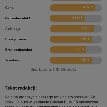
8.7
Cena
6.7
Naturalny efekt
8.5
Aplikacja
8.1
Elastyczność
7
Brak podrażnień
8.1
Trwałość
Średnia ocena:
3.95
,
389
głosów
Tekst redakcji:
Kolejna propozycja naszego rankingu to soczewki Air
Optix Colours w wariancie Brilliant Blue. To miesięczne