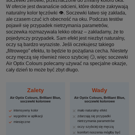
soczewki zerówki, przeznaczone do zmiany koloru oka.
W ofercie jest dwanaście odcieni, które dobrze zakrywają
naturalny kolor tęczówki 👁️. Soczewki łatwo się zakłada,
ale czasem czuć ich obecność na oku. Podczas testów
pojawił się przypadek nietrzymania parametrów,
soczewka rozmazywała lekko obraz – zakładamy, że to
pojedynczy przypadek. Sam efekt jest niezbyt naturalny,
oczy są bardzo wyraziste. Jeśli oczekujesz takiego
„filtrowego” efektu, to będzie to pożądana cecha. Niestety
oczy męczą się również nieco szybciej 🙄, więc soczewki
Air Optix Colours polecamy używać na specjalne okazje,
cały dzień to może być zbyt długo.
Zalety
Wady
Air Optix Colours, Brilliant Blue,
Air Optix Colours, Brilliant Blue,
soczewki kolorowe
soczewki kolorowe
intensywny kolor
mało naturalny efekt
wygodne w aplikacji
zdarzają się przypadki
nietrzymania parametrów
miesięczne
oczy szybciej się męczą
komfort noszenia mógłby być