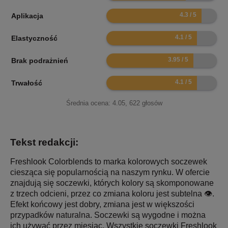
8.6
Aplikacja
8.2
Elastyczność
7.9
Brak podrażnień
8.2
Trwałość
Średnia ocena:
4.05
,
622
głosów
Tekst redakcji:
Freshlook Colorblends to marka kolorowych soczewek
ciesząca się popularnością na naszym rynku. W ofercie
znajdują się soczewki, których kolory są skomponowane
z trzech odcieni, przez co zmiana koloru jest subtelna 👁️.
Efekt końcowy jest dobry, zmiana jest w większości
przypadków naturalna. Soczewki są wygodne i można
ich używać przez miesiąc. Wszystkie soczewki Freshlook