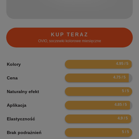
KUP TERAZ
OVIO, soczewki kolorowe miesięczne
9.9
Kolory
9.5
Cena
10
Naturalny efekt
9.7
Aplikacja
9.8
Elastyczność
10
Brak podrażnień