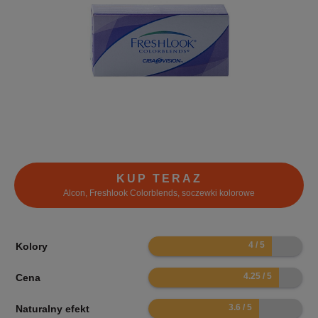
KUP TERAZ
Alcon, Freshlook Colorblends, soczewki kolorowe
8
Kolory
8.5
Cena
7.2
Naturalny efekt