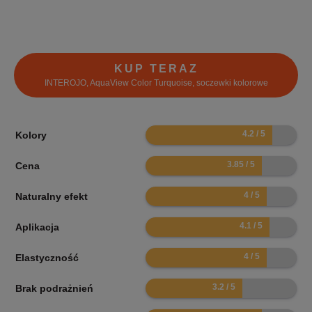
KUP TERAZ
INTEROJO, AquaView Color Turquoise, soczewki kolorowe
8.4
Kolory
7.7
Cena
8
Naturalny efekt
8.2
Aplikacja
8
Elastyczność
6.4
Brak podrażnień