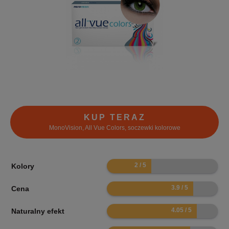
KUP TERAZ
MonoVision, All Vue Colors, soczewki kolorowe
4
Kolory
7.8
Cena
8.1
Naturalny efekt