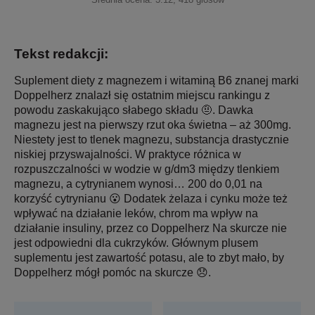
Tekst redakcji:
Suplement diety z magnezem i witaminą B6 znanej marki
Doppelherz znalazł się ostatnim miejscu rankingu z
powodu zaskakująco słabego składu 🤨. Dawka
magnezu jest na pierwszy rzut oka świetna – aż 300mg.
Niestety jest to tlenek magnezu, substancja drastycznie
niskiej przyswajalności. W praktyce różnica w
rozpuszczalności w wodzie w g/dm3 między tlenkiem
magnezu, a cytrynianem wynosi… 200 do 0,01 na
korzyść cytrynianu 😮 Dodatek żelaza i cynku może też
wpływać na działanie leków, chrom ma wpływ na
działanie insuliny, przez co Doppelherz Na skurcze nie
jest odpowiedni dla cukrzyków. Głównym plusem
suplementu jest zawartość potasu, ale to zbyt mało, by
Doppelherz mógł pomóc na skurcze 😞.