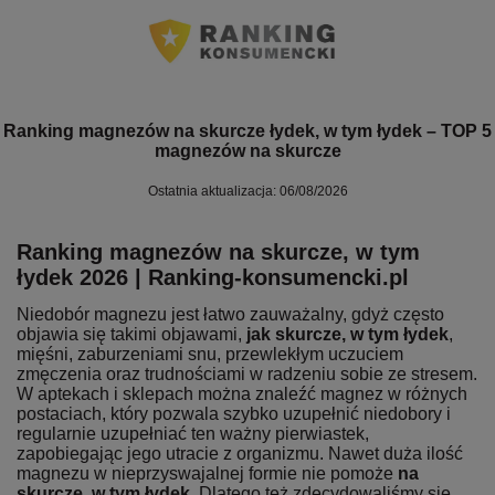
Ranking magnezów na skurcze łydek, w tym łydek – TOP 5
magnezów na skurcze
Ostatnia aktualizacja: 06/08/2026
Ranking magnezów na skurcze, w tym
łydek 2026 | Ranking-konsumencki.pl
Niedobór magnezu jest łatwo zauważalny, gdyż często
objawia się takimi objawami,
jak skurcze, w tym łydek
,
mięśni, zaburzeniami snu, przewlekłym uczuciem
zmęczenia oraz trudnościami w radzeniu sobie ze stresem.
W aptekach i sklepach można znaleźć magnez w różnych
postaciach, który pozwala szybko uzupełnić niedobory i
regularnie uzupełniać ten ważny pierwiastek,
zapobiegając jego utracie z organizmu. Nawet duża ilość
magnezu w nieprzyswajalnej formie nie pomoże
na
skurcze, w tym łydek
. Dlatego też zdecydowaliśmy się