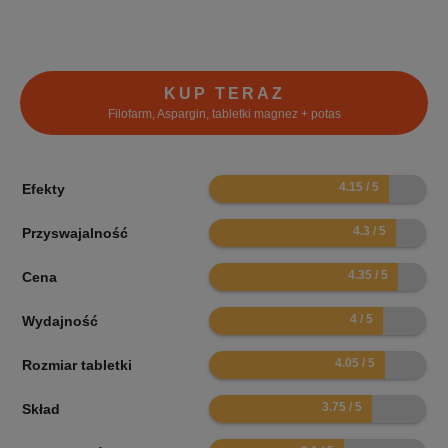
KUP TERAZ
Filofarm, Aspargin, tabletki magnez + potas
8.3
Efekty
8.6
Przyswajalność
8.7
Cena
8
Wydajność
8.1
Rozmiar tabletki
7.5
Skład
6.2