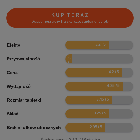
KUP TERAZ
Doppelherz activ Na skurcze, suplement diety
6.4
Efekty
1
Przyswajalność
8.4
Cena
8.5
Wydajność
6.9
Rozmiar tabletki
6.5
Skład
5.9
Brak skutków ubocznych
Średnia ocena:
3.12
,
418
głosów