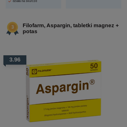
działa na skurcze
Filofarm, Aspargin, tabletki magnez +
potas
3.96