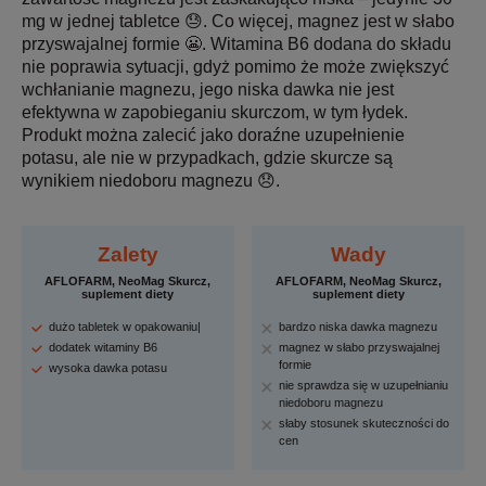
mg w jednej tabletce 😓. Co więcej, magnez jest w słabo
przyswajalnej formie 😬. Witamina B6 dodana do składu
nie poprawia sytuacji, gdyż pomimo że może zwiększyć
wchłanianie magnezu, jego niska dawka nie jest
efektywna w zapobieganiu skurczom, w tym łydek.
Produkt można zalecić jako doraźne uzupełnienie
potasu, ale nie w przypadkach, gdzie skurcze są
wynikiem niedoboru magnezu 😞.
Zalety
Wady
AFLOFARM, NeoMag Skurcz,
AFLOFARM, NeoMag Skurcz,
suplement diety
suplement diety
dużo tabletek w opakowaniu|
bardzo niska dawka magnezu
dodatek witaminy B6
magnez w słabo przyswajalnej
formie
wysoka dawka potasu
nie sprawdza się w uzupełnianiu
niedoboru magnezu
słaby stosunek skuteczności do
cen