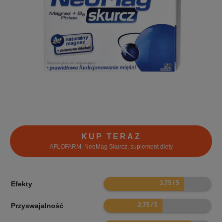
KUP TERAZ
AFLOFARM, NeoMag Skurcz, suplement diety
7.5
Efekty
5.5
Przyswajalność