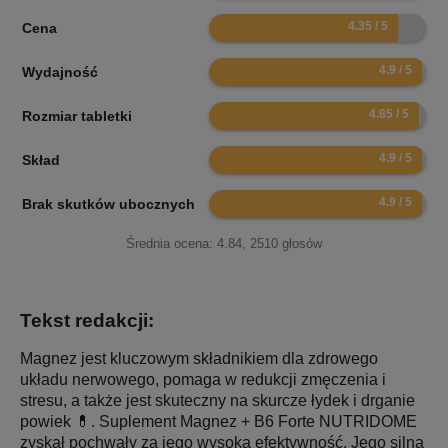
8.7
Cena
9.8
Wydajność
9.7
Rozmiar tabletki
9.8
Skład
9.8
Brak skutków ubocznych
Średnia ocena:
4.84
,
2510
głosów
Tekst redakcji:
Magnez jest kluczowym składnikiem dla zdrowego
układu nerwowego, pomaga w redukcji zmęczenia i
stresu, a także jest skuteczny na skurcze łydek i drganie
powiek 💊. Suplement Magnez + B6 Forte NUTRIDOME
zyskał pochwały za jego wysoką efektywność. Jego silną