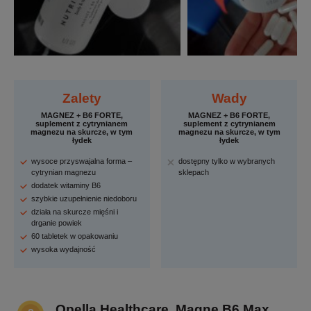
Zalety
Wady
MAGNEZ + B6 FORTE,
MAGNEZ + B6 FORTE,
suplement z cytrynianem
suplement z cytrynianem
magnezu na skurcze, w tym
magnezu na skurcze, w tym
łydek
łydek
wysoce przyswajalna forma –
dostępny tylko w wybranych
cytrynian magnezu
sklepach
dodatek witaminy B6
szybkie uzupełnienie niedoboru
działa na skurcze mięśni i
drganie powiek
60 tabletek w opakowaniu
wysoka wydajność
Opella Healthcare, Magne B6 Max,