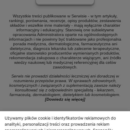
Wszystkie treści publikowane w Serwisie - w tym artykuły,
rankingi, porównania, recenzje, opisy produktów, zestawienia
składów i wszelkie inne materiały - mają wyłącznie charakter
informacyjny i edukacyjny. Stanowią one subiektywne
opracowania Administratora oparte na ogólnodostępnych
informacjach i nie powinny być traktowane jako profesjonalna
porada medyczna, dermatologiczna, farmaceutyczna ani
dietetyczna, diagnoza lekarska lub zalecenie terapeutyczne,
oficjalne stanowisko producentów wymienianych produktów,
rekomendacja zakupowa o charakterze wiążącym, ani źródło
wiedzy naukowej lub medycznej referencyjnej dla celów
zawodowych.
Serwis nie prowadzi działalności leczniczej ani doradczej w
rozumieniu przepisów prawa. W sprawach zdrowotnych,
kosmetycznych i związanych z suplementacją zawsze należy
konsultować się z odpowiednim specjalistą - lekarzem,
farmaceutą, dermatologiem, dietetykiem lub kosmetologiem.
[Dowiedz się więcej]
Używamy plików cookie i identyfikatorów reklamowych do
© Copyright 2026 ranking-konsumencki.pl
analityki, personalizacji treści oraz prowadzenia reklam