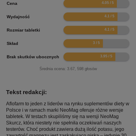
8.1
Cena
8.2
Wydajność
8.2
Rozmiar tabletki
6
Skład
7.9
Brak skutków ubocznych
Średnia ocena:
3.67
,
598
głosów
Tekst redakcji:
Aflofarm to jeden z liderów na rynku suplementów diety w
Polsce i w ramach marki NeoMag oferuje różne wersje
tabletek. W testach skupiliśmy się na wersji NeoMag
Skurcz, która niestety nie spełniła oczekiwań naszych
testerów. Choć produkt zawiera dużą ilość potasu, jego
zawartość magnezu jest zaskakująco niska – jedynie 30