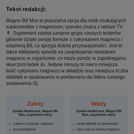
Tekst redakcji:
Magne-B6 Max to popularna opcja dla osób szukających
suplementów z magnezem, szeroko znana z reklam TV
💊. Suplement zdobył uznanie grupy naszych testerów
głównie dzięki swojej formule z cytrynianem magnezu i
witaminą B6, co sprzyja dobrej przyswajalności. Jest to
także efektywny sposób na zaspokojenie niedoboru
magnezu w organizmie, co może pomóc w zapobieganiu
skurczom łydek 👍. Jedyne minusy to nieco mniejsza
ilość cytrynianu magnezu w składzie oraz mniejsza liczba
tabletek w opakowaniu w porównaniu do lidera naszego
zestawienia 🤔.
Zalety
Wady
Opella Healthcare, Magne B6
Opella Healthcare, Magne B6
Max, suplement diety
Max, suplement diety
zawiera cytrynian magnezu
mniej tabletek w opakowaniu
przyswajalność
nieco niższa dawka magnezu