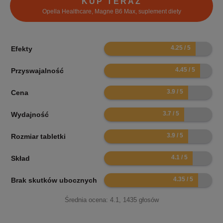
KUP TERAZ
Opella Healthcare, Magne B6 Max, suplement diety
8.5
Efekty
8.9
Przyswajalność
7.8
Cena
7.4
Wydajność
7.8
Rozmiar tabletki
8.2
Skład
8.7
Brak skutków ubocznych
Średnia ocena:
4.1
,
1435
głosów