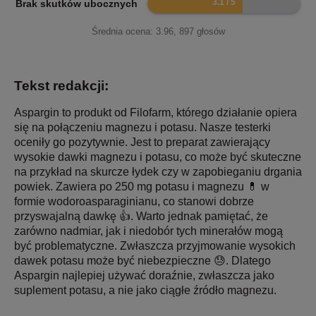
Brak skutków ubocznych
Średnia ocena:
3.96
,
897
głosów
Tekst redakcji:
Aspargin to produkt od Filofarm, którego działanie opiera
się na połączeniu magnezu i potasu. Nasze testerki
oceniły go pozytywnie. Jest to preparat zawierający
wysokie dawki magnezu i potasu, co może być skuteczne
na przykład na skurcze łydek czy w zapobieganiu drgania
powiek. Zawiera po 250 mg potasu i magnezu 💊 w
formie wodoroasparaginianu, co stanowi dobrze
przyswajalną dawkę 👍. Warto jednak pamiętać, że
zarówno nadmiar, jak i niedobór tych minerałów mogą
być problematyczne. Zwłaszcza przyjmowanie wysokich
dawek potasu może być niebezpieczne 😓. Dlatego
Aspargin najlepiej używać doraźnie, zwłaszcza jako
suplement potasu, a nie jako ciągłe źródło magnezu.