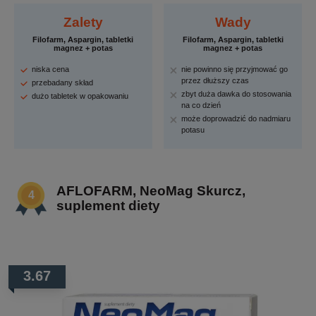
Zalety
Wady
Filofarm, Aspargin, tabletki
Filofarm, Aspargin, tabletki
magnez + potas
magnez + potas
niska cena
nie powinno się przyjmować go
przez dłuższy czas
przebadany skład
zbyt duża dawka do stosowania
dużo tabletek w opakowaniu
na co dzień
może doprowadzić do nadmiaru
potasu
AFLOFARM, NeoMag Skurcz,
suplement diety
3.67