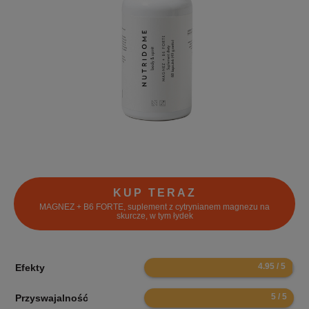
KUP TERAZ
MAGNEZ + B6 FORTE, suplement z cytrynianem magnezu na
skurcze, w tym łydek
9.9
Efekty
10
Przyswajalność