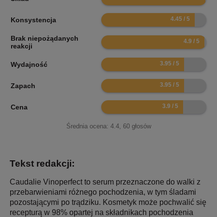
8.9
Konsystencja
Brak niepożądanych
9.8
reakcji
7.9
Wydajność
7.9
Zapach
7.8
Cena
Średnia ocena:
4.4
,
60
głosów
Tekst redakcji:
Caudalie Vinoperfect to serum przeznaczone do walki z
przebarwieniami różnego pochodzenia, w tym śladami
pozostającymi po trądziku. Kosmetyk może pochwalić się
recepturą w 98% opartej na składnikach pochodzenia