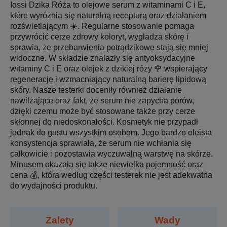
Iossi Dzika Róża to olejowe serum z witaminami C i E,
które wyróżnia się naturalną recepturą oraz działaniem
rozświetlającym ☀️. Regularne stosowanie pomaga
przywrócić cerze zdrowy koloryt, wygładza skórę i
sprawia, że przebarwienia potrądzikowe stają się mniej
widoczne. W składzie znalazły się antyoksydacyjne
witaminy C i E oraz olejek z dzikiej róży 🌹 wspierający
regenerację i wzmacniający naturalną barierę lipidową
skóry. Nasze testerki doceniły również działanie
nawilżające oraz fakt, że serum nie zapycha porów,
dzięki czemu może być stosowane także przy cerze
skłonnej do niedoskonałości. Kosmetyk nie przypadł
jednak do gustu wszystkim osobom. Jego bardzo oleista
konsystencja sprawiała, że serum nie wchłania się
całkowicie i pozostawia wyczuwalną warstwę na skórze.
Minusem okazała się także niewielka pojemność oraz
cena 💰, która według części testerek nie jest adekwatna
do wydajności produktu.
Zalety
Wady