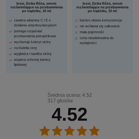
Iossi, Dzika Róża, serum
Iossi, Dzika Róża, serum
rozświetlające na przebarwienia
rozświetlające na przebarwienia
po trądziku, 10 ml
po trądziku, 10 ml
zawiera witaminy C i E o
bardzo oleista konsystencja
działaniu antyoksydacyjnym
nie wchłania się całkowicie
pomaga rozjaśniać
mała pojemność
przebarwienia potrądzikowe
cena nieadekwatna do
wyrównuje koloryt skóry
wydajności
rozświetla cerę
wygładza i nawilża skórę
wspiera ochronę bariery
lipidowej
Średnia ocena: 4.52
317 głosów
4.52