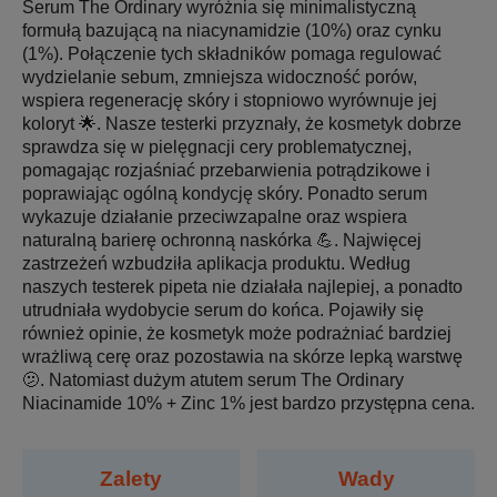
Serum The Ordinary wyróżnia się minimalistyczną
formułą bazującą na niacynamidzie (10%) oraz cynku
(1%). Połączenie tych składników pomaga regulować
wydzielanie sebum, zmniejsza widoczność porów,
wspiera regenerację skóry i stopniowo wyrównuje jej
koloryt 🌟. Nasze testerki przyznały, że kosmetyk dobrze
sprawdza się w pielęgnacji cery problematycznej,
pomagając rozjaśniać przebarwienia potrądzikowe i
poprawiając ogólną kondycję skóry. Ponadto serum
wykazuje działanie przeciwzapalne oraz wspiera
naturalną barierę ochronną naskórka 💪. Najwięcej
zastrzeżeń wzbudziła aplikacja produktu. Według
naszych testerek pipeta nie działała najlepiej, a ponadto
utrudniała wydobycie serum do końca. Pojawiły się
również opinie, że kosmetyk może podrażniać bardziej
wrażliwą cerę oraz pozostawia na skórze lepką warstwę
🫤. Natomiast dużym atutem serum The Ordinary
Niacinamide 10% + Zinc 1% jest bardzo przystępna cena.
Zalety
Wady