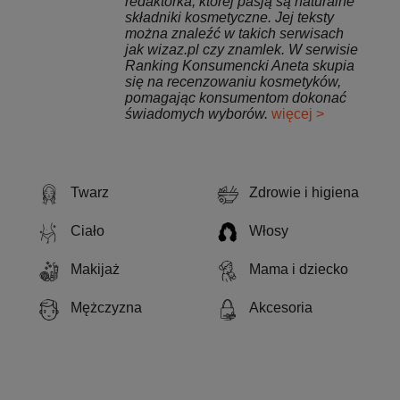
redaktorka, której pasją są naturalne
składniki kosmetyczne. Jej teksty
można znaleźć w takich serwisach
jak wizaz.pl czy znamlek. W serwisie
Ranking Konsumencki Aneta skupia
się na recenzowaniu kosmetyków,
pomagając konsumentom dokonać
świadomych wyborów.
więcej >
Twarz
Zdrowie i higiena
Ciało
Włosy
Makijaż
Mama i dziecko
Mężczyzna
Akcesoria