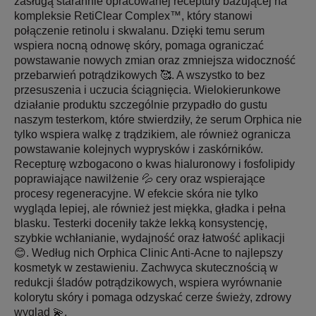
zasługą starannie opracowanej receptury bazującej na
kompleksie RetiClear Complex™, który stanowi
połączenie retinolu i skwalanu. Dzięki temu serum
wspiera nocną odnowę skóry, pomaga ograniczać
powstawanie nowych zmian oraz zmniejsza widoczność
przebarwień potrądzikowych 🥰. A wszystko to bez
przesuszenia i uczucia ściągnięcia. Wielokierunkowe
działanie produktu szczególnie przypadło do gustu
naszym testerkom, które stwierdziły, że serum Orphica nie
tylko wspiera walkę z trądzikiem, ale również ogranicza
powstawanie kolejnych wyprysków i zaskórników.
Recepturę wzbogacono o kwas hialuronowy i fosfolipidy
poprawiające nawilżenie 💦 cery oraz wspierające
procesy regeneracyjne. W efekcie skóra nie tylko
wygląda lepiej, ale również jest miękka, gładka i pełna
blasku. Testerki doceniły także lekką konsystencję,
szybkie wchłanianie, wydajność oraz łatwość aplikacji
😊. Według nich Orphica Clinic Anti-Acne to najlepszy
kosmetyk w zestawieniu. Zachwyca skutecznością w
redukcji śladów potrądzikowych, wspiera wyrównanie
kolorytu skóry i pomaga odzyskać cerze świeży, zdrowy
wygląd 💫.