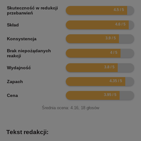
Skuteczność w redukcji
9
przebarwień
9.2
Skład
7.8
Konsystencja
Brak niepożądanych
8
reakcji
7.6
Wydajność
8.7
Zapach
7.9
Cena
Średnia ocena:
4.16
,
18
głosów
Tekst redakcji: