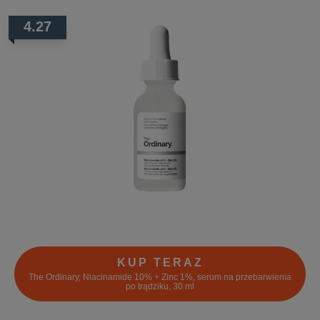
4.27
KUP TERAZ
The Ordinary, Niacinamide 10% + Zinc 1%, serum na przebarwienia
po trądziku, 30 ml