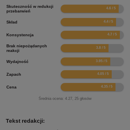
Skuteczność w redukcji
9.2
przebarwień
8.8
Skład
9.4
Konsystencja
Brak niepożądanych
7.6
reakcji
7.9
Wydajność
8.1
Zapach
8.7
Cena
Średnia ocena:
4.27
,
25
głosów
Tekst redakcji: