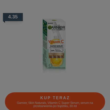
4.35
KUP TERAZ
Garnier, Skin Naturals, Vitamin C Super Serum, serum na
przebarwienia po trądziku, 30 ml