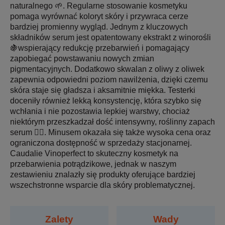
naturalnego 🌱. Regularne stosowanie kosmetyku
pomaga wyrównać koloryt skóry i przywraca cerze
bardziej promienny wygląd. Jednym z kluczowych
składników serum jest opatentowany ekstrakt z winorośli
🍇wspierający redukcję przebarwień i pomagający
zapobiegać powstawaniu nowych zmian
pigmentacyjnych. Dodatkowo skwalan z oliwy z oliwek
zapewnia odpowiedni poziom nawilżenia, dzięki czemu
skóra staje się gładsza i aksamitnie miękka. Testerki
doceniły również lekką konsystencję, która szybko się
wchłania i nie pozostawia lepkiej warstwy, chociaż
niektórym przeszkadzał dość intensywny, roślinny zapach
serum 🤷‍♀️. Minusem okazała się także wysoka cena oraz
ograniczona dostępność w sprzedaży stacjonarnej.
Caudalie Vinoperfect to skuteczny kosmetyk na
przebarwienia potrądzikowe, jednak w naszym
zestawieniu znalazły się produkty oferujące bardziej
wszechstronne wsparcie dla skóry problematycznej.
Zalety
Wady