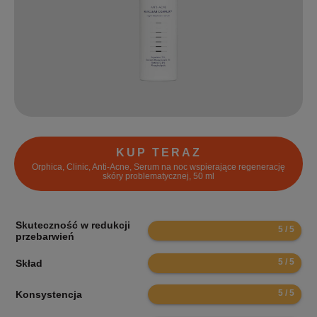
KUP TERAZ
Orphica, Clinic, Anti-Acne, Serum na noc wspierające regenerację
skóry problematycznej, 50 ml
Skuteczność w redukcji
10
przebarwień
10
Skład
10
Konsystencja