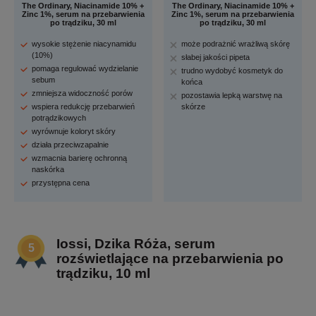
The Ordinary, Niacinamide 10% +
The Ordinary, Niacinamide 10% +
Zinc 1%, serum na przebarwienia
Zinc 1%, serum na przebarwienia
po trądziku, 30 ml
po trądziku, 30 ml
wysokie stężenie niacynamidu
może podrażnić wrażliwą skórę
(10%)
słabej jakości pipeta
pomaga regulować wydzielanie
trudno wydobyć kosmetyk do
sebum
końca
zmniejsza widoczność porów
pozostawia lepką warstwę na
wspiera redukcję przebarwień
skórze
potrądzikowych
wyrównuje koloryt skóry
działa przeciwzapalnie
wzmacnia barierę ochronną
naskórka
przystępna cena
Iossi, Dzika Róża, serum
rozświetlające na przebarwienia po
trądziku, 10 ml