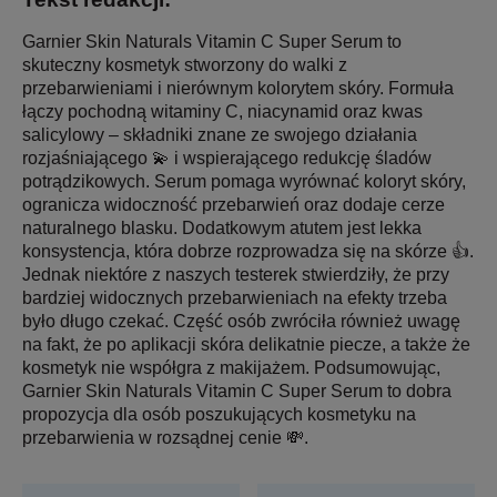
Garnier Skin Naturals Vitamin C Super Serum to
skuteczny kosmetyk stworzony do walki z
przebarwieniami i nierównym kolorytem skóry. Formuła
łączy pochodną witaminy C, niacynamid oraz kwas
salicylowy – składniki znane ze swojego działania
rozjaśniającego 💫 i wspierającego redukcję śladów
potrądzikowych. Serum pomaga wyrównać koloryt skóry,
ogranicza widoczność przebarwień oraz dodaje cerze
naturalnego blasku. Dodatkowym atutem jest lekka
konsystencja, która dobrze rozprowadza się na skórze 👍.
Jednak niektóre z naszych testerek stwierdziły, że przy
bardziej widocznych przebarwieniach na efekty trzeba
było długo czekać. Część osób zwróciła również uwagę
na fakt, że po aplikacji skóra delikatnie piecze, a także że
kosmetyk nie współgra z makijażem. Podsumowując,
Garnier Skin Naturals Vitamin C Super Serum to dobra
propozycja dla osób poszukujących kosmetyku na
przebarwienia w rozsądnej cenie 💸.