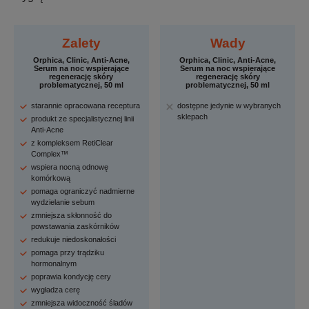
Zalety
Wady
Orphica, Clinic, Anti-Acne,
Orphica, Clinic, Anti-Acne,
Serum na noc wspierające
Serum na noc wspierające
regenerację skóry
regenerację skóry
problematycznej, 50 ml
problematycznej, 50 ml
starannie opracowana receptura
dostępne jedynie w wybranych
sklepach
produkt ze specjalistycznej linii
Anti-Acne
z kompleksem RetiClear
Complex™
wspiera nocną odnowę
komórkową
pomaga ograniczyć nadmierne
wydzielanie sebum
zmniejsza skłonność do
powstawania zaskórników
redukuje niedoskonałości
pomaga przy trądziku
hormonalnym
poprawia kondycję cery
wygładza cerę
zmniejsza widoczność śladów