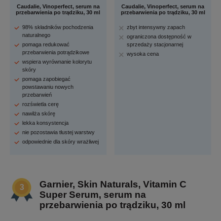
Caudalie, Vinoperfect, serum na
Caudalie, Vinoperfect, serum na
przebarwienia po trądziku, 30 ml
przebarwienia po trądziku, 30 ml
98% składników pochodzenia
zbyt intensywny zapach
naturalnego
ograniczona dostępność w
pomaga redukować
sprzedaży stacjonarnej
przebarwienia potrądzikowe
wysoka cena
wspiera wyrównanie kolorytu
skóry
pomaga zapobiegać
powstawaniu nowych
przebarwień
rozświetla cerę
nawilża skórę
lekka konsystencja
nie pozostawia tłustej warstwy
odpowiednie dla skóry wrażliwej
Garnier, Skin Naturals, Vitamin C
Super Serum, serum na
przebarwienia po trądziku, 30 ml