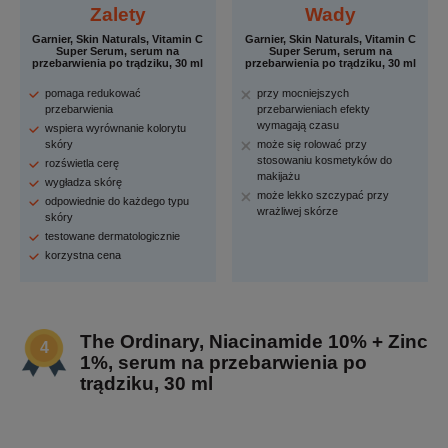
Zalety
Wady
Garnier, Skin Naturals, Vitamin C
Garnier, Skin Naturals, Vitamin C
Super Serum, serum na
Super Serum, serum na
przebarwienia po trądziku, 30 ml
przebarwienia po trądziku, 30 ml
pomaga redukować
przy mocniejszych
przebarwienia
przebarwieniach efekty
wymagają czasu
wspiera wyrównanie kolorytu
skóry
może się rolować przy
stosowaniu kosmetyków do
rozświetla cerę
makijażu
wygładza skórę
może lekko szczypać przy
odpowiednie do każdego typu
wrażliwej skórze
skóry
testowane dermatologicznie
korzystna cena
The Ordinary, Niacinamide 10% + Zinc
1%, serum na przebarwienia po
trądziku, 30 ml