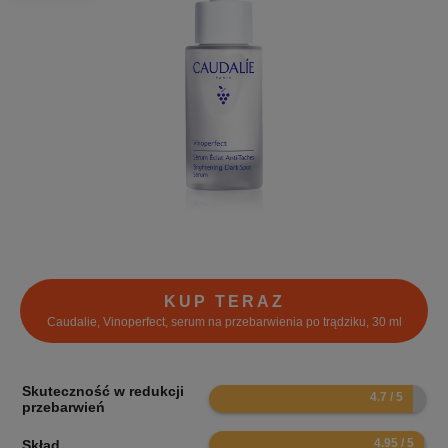
KUP TERAZ
Caudalie, Vinoperfect, serum na przebarwienia po trądziku, 30 ml
Skuteczność w redukcji
9.4
przebarwień
9.9
Skład