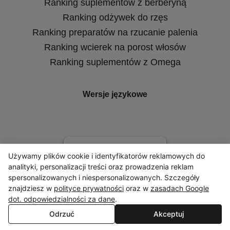
Ranking suplementów z berberyną
Ranking odżywek do rzęs
Ranking preparatów na rzucanie palenia
Ranking wcierek na porost włosów
Ranking suplementów z Omega
Wersje językowe
Używamy plików cookie i identyfikatorów reklamowych do
analityki, personalizacji treści oraz prowadzenia reklam
spersonalizowanych i niespersonalizowanych. Szczegóły
znajdziesz w
polityce prywatności
oraz w
zasadach Google
Wszystkie treści publikowane w Serwisie - w tym artykuły,
dot. odpowiedzialności za dane
.
rankingi, porównania, recenzje, opisy produktów, zestawienia
składów i wszelkie inne materiały - mają wyłącznie charakter
Odrzuć
Akceptuj
informacyjny i edukacyjny. Stanowią one subiektywne
opracowania Administratora oparte na ogólnodostępnych