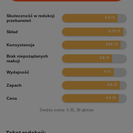
Skuteczność w redukcji
8.6
przebarwień
9.5
Skład
9.1
Konsystencja
Brak niepożądanych
7.8
reakcji
8
Wydajność
9
Zapach
8.8
Cena
Średnia ocena:
4.35
,
38
głosów
Tekst redakcji: