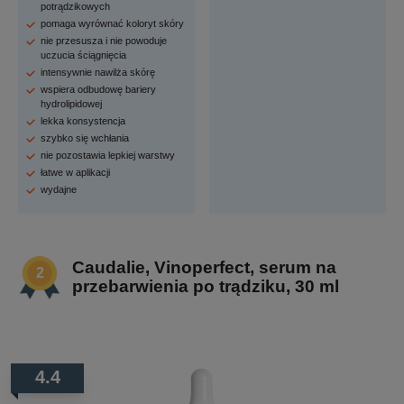
potrądzikowych
pomaga wyrównać koloryt skóry
nie przesusza i nie powoduje
uczucia ściągnięcia
intensywnie nawilża skórę
wspiera odbudowę bariery
hydrolipidowej
lekka konsystencja
szybko się wchłania
nie pozostawia lepkiej warstwy
łatwe w aplikacji
wydajne
Caudalie, Vinoperfect, serum na
przebarwienia po trądziku, 30 ml
4.4