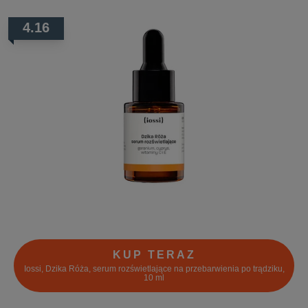
4.16
KUP TERAZ
Iossi, Dzika Róża, serum rozświetlające na przebarwienia po trądziku,
10 ml