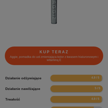
KUP TERAZ
Aggie, pomadka do ust zmieniająca kolor z kwasem hialuronowym i
witaminą E
9.8
Działanie odżywiające
10
Działanie nawilżające
9.8
Trwałość