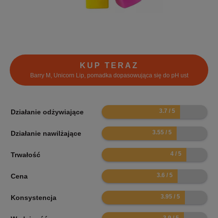
KUP TERAZ
Barry M, Unicorn Lip, pomadka dopasowująca się do pH ust
7.4
Działanie odżywiające
7.1
Działanie nawilżające
8
Trwałość
7.2
Cena
7.9
Konsystencja
7.8