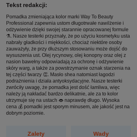
Tekst redakcji:
Pomadka zmieniająca kolor marki Way To Beauty
Professional zapewnia ustom długotrwałe nawilżenie i
odżywienie dzięki swojej starannie opracowanej formule
⚗️. Nasze testerki przyznały, że po użyciu kosmetyku usta
nabrały gładkości i miękkości, chociaż niektóre osoby
zauważyły, że przy dłuższym stosowaniu może dojść do
wysuszenia ust. Olej rycynowy, olej konopny oraz olej z
nasion bawełny odpowiadają za ochronę i odżywienie
skóry warg, a także za powstrzymanie oznak starzenia na
tej części twarzy 👏. Masło shea natomiast łagodzi
podrażnienia i działa antyoksydacyjne. Nasze testerki
zwróciły uwagę, że pomadka jest dość łamliwa, więc
należy ją nakładać bardzo delikatnie, ale za to kolor
utrzymuje się na ustach 👄 naprawdę długo. Wysoka
cena 💰 pomadki jest sporym minusem, ale jakość jest na
dobrym poziomie.
Zalety
Wady