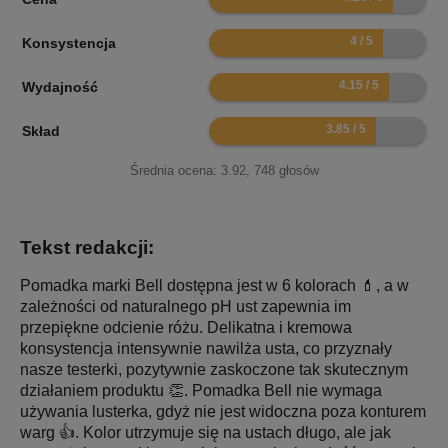
8
Konsystencja
8.3
Wydajność
7.7
Skład
Średnia ocena:
3.92
,
748
głosów
Tekst redakcji:
Pomadka marki Bell dostępna jest w 6 kolorach 💄, a w
zależności od naturalnego pH ust zapewnia im
przepiękne odcienie różu. Delikatna i kremowa
konsystencja intensywnie nawilża usta, co przyznały
nasze testerki, pozytywnie zaskoczone tak skutecznym
działaniem produktu 👏. Pomadka Bell nie wymaga
używania lusterka, gdyż nie jest widoczna poza konturem
warg 👍. Kolor utrzymuje się na ustach długo, ale jak