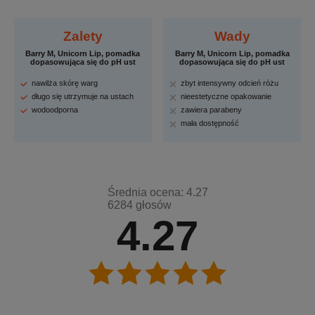
Zalety
Wady
Barry M, Unicorn Lip, pomadka
Barry M, Unicorn Lip, pomadka
dopasowująca się do pH ust
dopasowująca się do pH ust
nawilża skórę warg
zbyt intensywny odcień różu
długo się utrzymuje na ustach
nieestetyczne opakowanie
wodoodporna
zawiera parabeny
mała dostępność
Średnia ocena: 4.27
6284 głosów
4.27