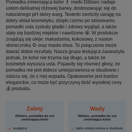
Pomadka zmieniająca kolor 💄 marki Diblanc nadaje
ustom delikatnej różowej barwy, dostosowując się do
naturalnego pH skóry warg. Testerki zwróciły uwagę na
dobry skład kosmetyku, dzięki czemu po stosowaniu
pomadki usta zyskały gładki i zdrowy wygląd, a także
stały się bardziej miękkie i nawilżone 🤩. W produkcie
znajdują się oleje: makadamia, kokosowy, z nasion
słonecznika 🌻 oraz masło shea. To połączenie może
dawać dobre rezultaty. Nasza grupa testująca zauważyła
jednak, że kolor nie trzyma się długo, a także że
kosmetyk wysusza usta. Pojawiły się również głosy, że
pomadka nie jest dobrze umiejscowiona w obudowie i
zdarza się, że z niej wypada. Opakowanie jest bardzo
eleganckie, co może być przyczyną dość wysokiej ceny
💰 produktu.
Zalety
Wady
Diblanc, pomadka do ust
Diblanc, pomadka do ust
zmieniająca kolor
zmieniająca kolor
wygładza
słabo umiejscowiona w obudowie