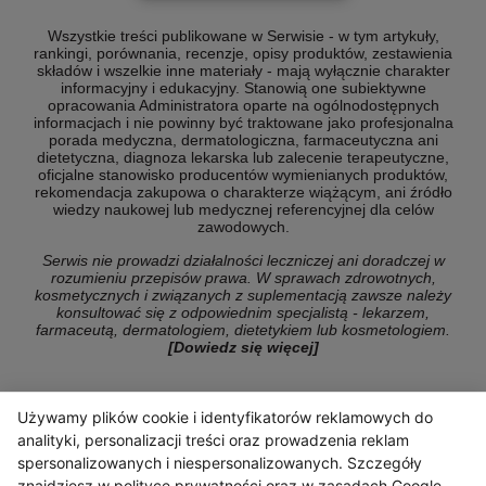
Wszystkie treści publikowane w Serwisie - w tym artykuły,
rankingi, porównania, recenzje, opisy produktów, zestawienia
składów i wszelkie inne materiały - mają wyłącznie charakter
informacyjny i edukacyjny. Stanowią one subiektywne
opracowania Administratora oparte na ogólnodostępnych
informacjach i nie powinny być traktowane jako profesjonalna
porada medyczna, dermatologiczna, farmaceutyczna ani
dietetyczna, diagnoza lekarska lub zalecenie terapeutyczne,
oficjalne stanowisko producentów wymienianych produktów,
rekomendacja zakupowa o charakterze wiążącym, ani źródło
wiedzy naukowej lub medycznej referencyjnej dla celów
zawodowych.
Serwis nie prowadzi działalności leczniczej ani doradczej w
rozumieniu przepisów prawa. W sprawach zdrowotnych,
kosmetycznych i związanych z suplementacją zawsze należy
konsultować się z odpowiednim specjalistą - lekarzem,
farmaceutą, dermatologiem, dietetykiem lub kosmetologiem.
[Dowiedz się więcej]
Używamy plików cookie i identyfikatorów reklamowych do
© Copyright 2026 ranking-konsumencki.pl
analityki, personalizacji treści oraz prowadzenia reklam
spersonalizowanych i niespersonalizowanych. Szczegóły
znajdziesz w
polityce prywatności
oraz w
zasadach Google