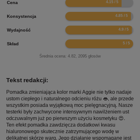
8.3
Cena
9.7
Konsystencja
9.8
Wydajność
10
Skład
Średnia ocena:
4.82
,
2095
głosów
Tekst redakcji:
Pomadka zmieniająca kolor marki Aggie nie tylko nadaje
ustom ciepłego i naturalnego odcieniu różu 👄, ale przede
wszystkim posiada wyjątkową moc pielęgnacyjną. Nasze
testerki były zachwycone intensywnym nawilżeniem ust
odczuwalnym już po pierwszym użyciu kosmetyku 😍.
Ten efekt pomadka zawdzięcza dodatkowi kwasu
hialuronowego skutecznie zatrzymującego wodę w
delikatnej skórze warg. Jego działanie wspomagane jest