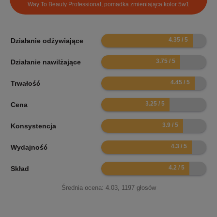
Way To Beauty Professional, pomadka zmieniająca kolor 5w1
8.7
Działanie odżywiające
7.5
Działanie nawilżające
8.9
Trwałość
6.5
Cena
7.8
Konsystencja
8.6
Wydajność
8.4
Skład
Średnia ocena:
4.03
,
1197
głosów