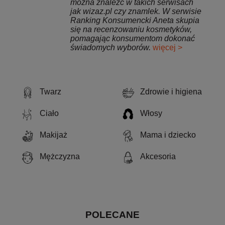
można znaleźć w takich serwisach
jak wizaz.pl czy znamlek. W serwisie
Ranking Konsumencki Aneta skupia
się na recenzowaniu kosmetyków,
pomagając konsumentom dokonać
świadomych wyborów.
więcej >
Twarz
Zdrowie i higiena
Ciało
Włosy
Makijaż
Mama i dziecko
Mężczyzna
Akcesoria
POLECANE