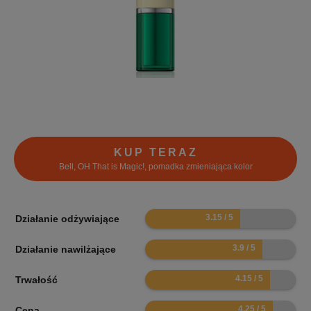
KUP TERAZ
Bell, OH That is Magic!, pomadka zmieniająca kolor
6.3
Działanie odżywiające
7.8
Działanie nawilżające
8.3
Trwałość
8.5
Cena