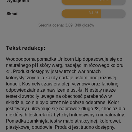
Wydajność
6.2
Skład
Średnia ocena:
3.69
,
349
głosów
Tekst redakcji:
Wodoodporna pomadka Unicorn Lip dopasowuje się do
naturalnego pH skóry warg, nadając im różowego koloru
💋. Produkt dostępny jest w trzech wariantach
kolorystycznych, a każdy nadaje ustom innej różowej
tonacji. Kosmetyk zawiera olej rycynowy oraz lanolinę,
odpowiedzialne za nawilżenie ust 👍. Niestety nasze
testerki zwróciły uwagę na obecność parabenów w
składzie, co nie było przez nie dobrze odebrane. Kolor
jest trwały i utrzymuje się naprawdę długo 💖, chociaż dla
niektórych testerek róż był zbyt intensywny i nienaturalny.
Pomadka zamknięta jest w mało atrakcyjnej, kolorowej,
plastykowej obudowie. Produkt jest trudno dostępny.