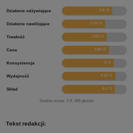
7.8
Działanie odżywiające
6.7
Działanie nawilżające
6.9
Trwałość
7.3
Cena
8
Konsystencja
8.3
Wydajność
8.2
Skład
Średnia ocena:
3.8
,
499
głosów
Tekst redakcji: