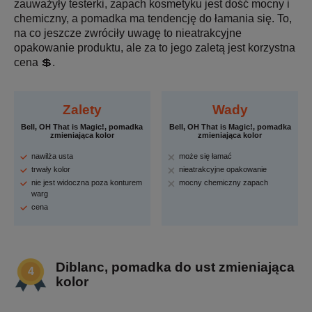
zauważyły testerki, zapach kosmetyku jest dość mocny i
chemiczny, a pomadka ma tendencję do łamania się. To,
na co jeszcze zwróciły uwagę to nieatrakcyjne
opakowanie produktu, ale za to jego zaletą jest korzystna
cena 💲.
Zalety
Wady
Bell, OH That is Magic!, pomadka
Bell, OH That is Magic!, pomadka
zmieniająca kolor
zmieniająca kolor
nawilża usta
może się łamać
trwały kolor
nieatrakcyjne opakowanie
nie jest widoczna poza konturem
mocny chemiczny zapach
warg
cena
Diblanc, pomadka do ust zmieniająca
kolor