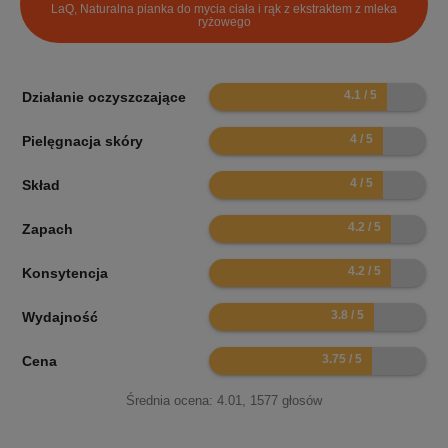
LaQ, Naturalna pianka do mycia ciała i rąk z ekstraktem z mleka
ryżowego
8.2
Działanie oczyszczające
8
Pielęgnacja skóry
8
Skład
8.4
Zapach
8.4
Konsytencja
7.6
Wydajność
7.5
Cena
Średnia ocena:
4.01
,
1577
głosów