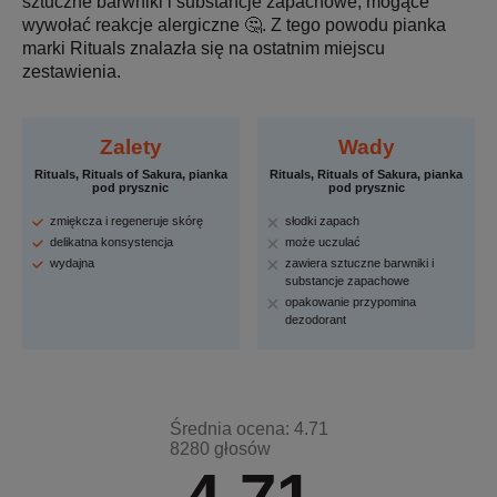
sztuczne barwniki i substancje zapachowe, mogące
wywołać reakcje alergiczne 🤔. Z tego powodu pianka
marki Rituals znalazła się na ostatnim miejscu
zestawienia.
Zalety
Wady
Rituals, Rituals of Sakura, pianka
Rituals, Rituals of Sakura, pianka
pod prysznic
pod prysznic
zmiękcza i regeneruje skórę
słodki zapach
delikatna konsystencja
może uczulać
wydajna
zawiera sztuczne barwniki i
substancje zapachowe
opakowanie przypomina
dezodorant
Średnia ocena: 4.71
8280 głosów