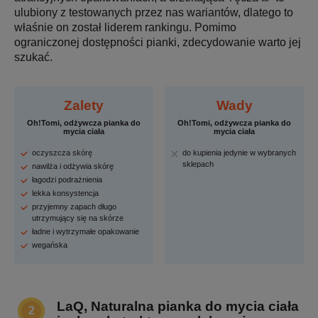
ulubiony z testowanych przez nas wariantów, dlatego to
właśnie on został liderem rankingu. Pomimo
ograniczonej dostępności pianki, zdecydowanie warto jej
szukać.
Zalety
Wady
Oh!Tomi, odżywcza pianka do
Oh!Tomi, odżywcza pianka do
mycia ciała
mycia ciała
oczyszcza skórę
do kupienia jedynie w wybranych
sklepach
nawilża i odżywia skórę
łagodzi podrażnienia
lekka konsystencja
przyjemny zapach długo
utrzymujący się na skórze
ładne i wytrzymałe opakowanie
wegańska
LaQ, Naturalna pianka do mycia ciała