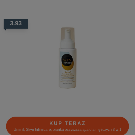
3.93
KUP TERAZ
Unimil, Skyn Intimicare, pianka oczyszczająca dla mężczyzn 3 w 1