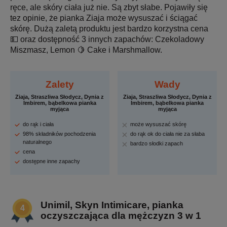
ręce, ale skóry ciała już nie. Są zbyt słabe. Pojawiły się
tez opinie, że pianka Ziaja może wysuszać i ściągać
skórę. Dużą zaletą produktu jest bardzo korzystna cena
💵 oraz dostępność 3 innych zapachów: Czekoladowy
Miszmasz, Lemon 🍋 Cake i Marshmallow.
Zalety
Wady
Ziaja, Straszliwa Słodycz, Dynia z
Ziaja, Straszliwa Słodycz, Dynia z
Imbirem, bąbelkowa pianka
Imbirem, bąbelkowa pianka
myjąca
myjąca
do rąk i ciała
może wysuszać skórę
98% składników pochodzenia
do rąk ok do ciała nie za słaba
naturalnego
bardzo słodki zapach
cena
dostępne inne zapachy
Unimil, Skyn Intimicare, pianka
oczyszczająca dla mężczyzn 3 w 1