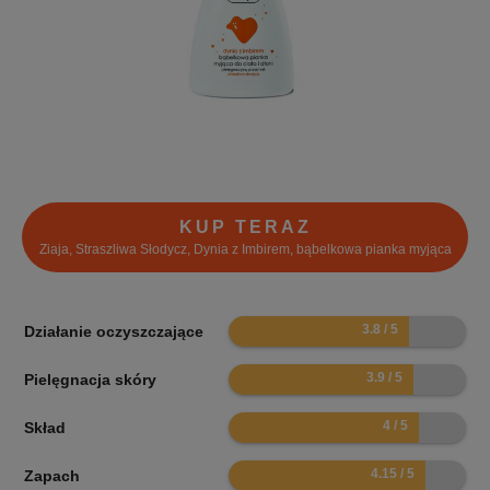
KUP TERAZ
Ziaja, Straszliwa Słodycz, Dynia z Imbirem, bąbelkowa pianka myjąca
7.6
Działanie oczyszczające
7.8
Pielęgnacja skóry
8
Skład
8.3
Zapach