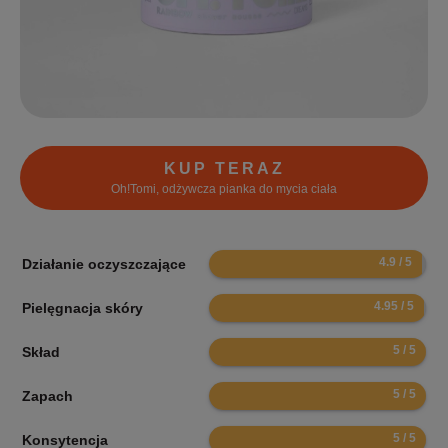
KUP TERAZ
Oh!Tomi, odżywcza pianka do mycia ciała
9.8
Działanie oczyszczające
9.9
Pielęgnacja skóry
10
Skład
10
Zapach
10
Konsytencja