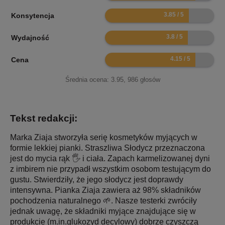
7.7
Konsytencja
7.6
Wydajność
8.3
Cena
Średnia ocena:
3.95
,
986
głosów
Tekst redakcji:
Marka Ziaja stworzyła serię kosmetyków myjących w
formie lekkiej pianki. Straszliwa Słodycz przeznaczona
jest do mycia rąk 🖐 i ciała. Zapach karmelizowanej dyni
z imbirem nie przypadł wszystkim osobom testującym do
gustu. Stwierdziły, że jego słodycz jest doprawdy
intensywna. Pianka Ziaja zawiera aż 98% składników
pochodzenia naturalnego 🌱. Nasze testerki zwróciły
jednak uwagę, że składniki myjące znajdujące się w
produkcie (m.in.glukozyd decylowy) dobrze czyszczą