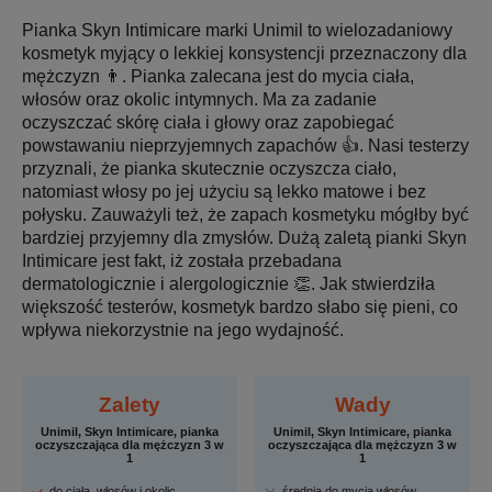
Pianka Skyn Intimicare marki Unimil to wielozadaniowy
kosmetyk myjący o lekkiej konsystencji przeznaczony dla
mężczyzn 👨. Pianka zalecana jest do mycia ciała,
włosów oraz okolic intymnych. Ma za zadanie
oczyszczać skórę ciała i głowy oraz zapobiegać
powstawaniu nieprzyjemnych zapachów 👍. Nasi testerzy
przyznali, że pianka skutecznie oczyszcza ciało,
natomiast włosy po jej użyciu są lekko matowe i bez
połysku. Zauważyli też, że zapach kosmetyku mógłby być
bardziej przyjemny dla zmysłów. Dużą zaletą pianki Skyn
Intimicare jest fakt, iż została przebadana
dermatologicznie i alergologicznie 👏. Jak stwierdziła
większość testerów, kosmetyk bardzo słabo się pieni, co
wpływa niekorzystnie na jego wydajność.
Zalety
Wady
Unimil, Skyn Intimicare, pianka
Unimil, Skyn Intimicare, pianka
oczyszczająca dla mężczyzn 3 w
oczyszczająca dla mężczyzn 3 w
1
1
do ciała, włosów i okolic
średnia do mycia włosów