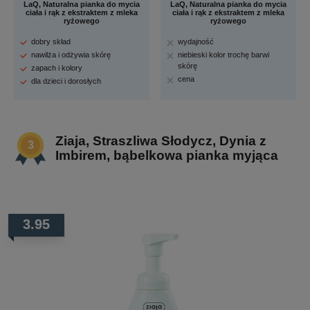
LaQ, Naturalna pianka do mycia
LaQ, Naturalna pianka do mycia
ciała i rąk z ekstraktem z mleka
ciała i rąk z ekstraktem z mleka
ryżowego
ryżowego
dobry skład
wydajność
nawilża i odżywia skórę
niebieski kolor trochę barwi
skórę
zapach i kolory
cena
dla dzieci i dorosłych
Ziaja, Straszliwa Słodycz, Dynia z
Imbirem, bąbelkowa pianka myjąca
3.95