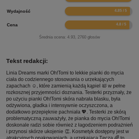
9.7
Wydajność
9.6
Cena
Średnia ocena:
4.93
,
2760
głosów
Tekst redakcji:
Linia Dreams marki Oh!Tomi to lekkie pianki do mycia
ciała do codziennego stosowania o urzekających
zapachach ☺️, które zamienią każdą kąpiel 🛀 w pełne
rozkosznej przyjemności doznania. Testerki przyznały, że
po użyciu pianki Oh!Tomi skóra nabrała blasku, była
odżywiona, gładka i intensywnie oczyszczona, a
dodatkowo przepięknie pachniała 💖. Testerki ze skórą
problematyczną zauważyły, że pianka do mycia Oh!Tomi
doskonale radzi sobie również z łagodzeniem podrażnień
i przynosi skórze ukojenie 👏. Kosmetyk dostępny jest w
atrakcyjnych opakowaniach, a urzekająca Tęcza 🌈 to