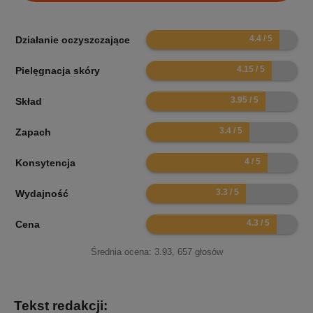
8.8
Działanie oczyszczające
8.3
Pielęgnacja skóry
7.9
Skład
6.8
Zapach
8
Konsytencja
6.6
Wydajność
8.6
Cena
Średnia ocena:
3.93
,
657
głosów
Tekst redakcji: