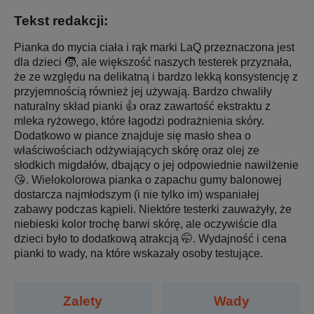
Tekst redakcji:
Pianka do mycia ciała i rąk marki LaQ przeznaczona jest
dla dzieci 🧒, ale większość naszych testerek przyznała,
że ze względu na delikatną i bardzo lekką konsystencję z
przyjemnością również jej używają. Bardzo chwaliły
naturalny skład pianki 👍 oraz zawartość ekstraktu z
mleka ryżowego, które łagodzi podrażnienia skóry.
Dodatkowo w piance znajduje się masło shea o
właściwościach odżywiających skórę oraz olej ze
słodkich migdałów, dbający o jej odpowiednie nawilżenie
😘. Wielokolorowa pianka o zapachu gumy balonowej
dostarcza najmłodszym (i nie tylko im) wspaniałej
zabawy podczas kąpieli. Niektóre testerki zauważyły, że
niebieski kolor trochę barwi skórę, ale oczywiście dla
dzieci było to dodatkową atrakcją 🤭. Wydajność i cena
pianki to wady, na które wskazały osoby testujące.
Zalety
Wady