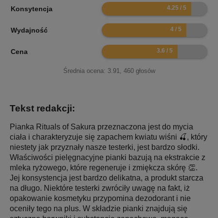
8.5
Konsytencja
8
Wydajność
7.2
Cena
Średnia ocena:
3.91
,
460
głosów
Tekst redakcji:
Pianka Rituals of Sakura przeznaczona jest do mycia
ciała i charakteryzuje się zapachem kwiatu wiśni 🍒, który
niestety jak przyznały nasze testerki, jest bardzo słodki.
Właściwości pielęgnacyjne pianki bazują na ekstrakcie z
mleka ryżowego, które regeneruje i zmiękcza skórę 👏.
Jej konsystencja jest bardzo delikatna, a produkt starcza
na długo. Niektóre testerki zwróciły uwagę na fakt, iż
opakowanie kosmetyku przypomina dezodorant i nie
oceniły tego na plus. W składzie pianki znajdują się