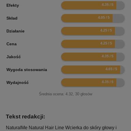
8.7
Efekty
8.1
Skład
8.5
Działanie
8.5
Cena
8.7
Jakość
9.3
Wygoda stosowania
8.7
Wydajność
Średnia ocena:
4.32
,
30
głosów
Tekst redakcji:
NaturalMe Natural Hair Line Wcierka do skóry głowy i