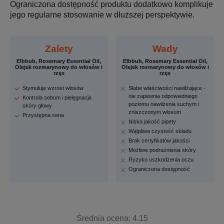
Ograniczona dostępność produktu dodatkowo komplikuje
jego regularne stosowanie w dłuższej perspektywie.
Zalety
Wady
Elbbub, Rosemary Essential Oil,
Elbbub, Rosemary Essential Oil,
Olejek rozmarynowy do włosów i
Olejek rozmarynowy do włosów i
rzęs
rzęs
Stymuluje wzrost włosów
Słabe właściwości nawilżające -
nie zapewnia odpowiedniego
Kontrola sebum i pielęgnacja
poziomu nawilżenia suchym i
skóry głowy
zniszczonym włosom
Przystępna cena
Niska jakość pipety
Wątpliwa czystość składu
Brak certyfikatów jakości
Możliwe podrażnienia skóry
Ryzyko uszkodzenia oczu
Ograniczona dostępność
Średnia ocena: 4.15