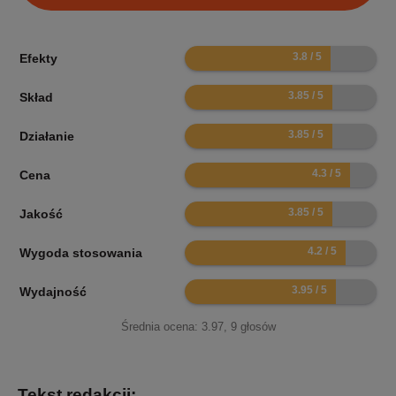
7.6
Efekty
7.7
Skład
7.7
Działanie
8.6
Cena
7.7
Jakość
8.4
Wygoda stosowania
7.9
Wydajność
Średnia ocena:
3.97
,
9
głosów
Tekst redakcji: