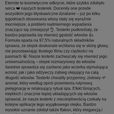
Eternite to kosmetyczne odkrycie, które szybko zdobyło
serca ❤️ naszych testerek. Doceniły one przede
wszystkim jego błyskawiczne działanie – już po kilku
tygodniach stosowania włosy stały się wyraźnie
mocniejsze, a problem nadmiernego wypadania
znacząco się zmniejszył 👌. Testerki podkreślały, że
bardzo poprawiła się również gęstość włosów 👍.
Formuła oparta na 97,5% naturalnych składników
sprawia, że olejek doskonale wchłania się w skórę głowy,
nie pozostawiając tłustego filmu czy ciężkości na
pasmach 🤩. Nasze testerki zachwycały się również jego
uniwersalnością – olejek rozmarynowy do włosów
świetnie sprawdza się zarówno jako wcierka stymulująca
wzrost, jak i jako odżywczy zabieg olejujący na całą
długość włosów. Testerki chwaliły przyjemny, ziołowy 🌱
aromat, który według opinii przemienia rutynową
pielęgnację w relaksujący rytuał spa. Efekt lśniących,
miękkich i znacznie lepiej układających się włosów
sprawiał, że nasze testerki z niecierpliwością czekały na
kolejne aplikacje tego wyjątkowego olejku. Bardzo
wysokie uznanie zdobył także flakon, który elegancją i