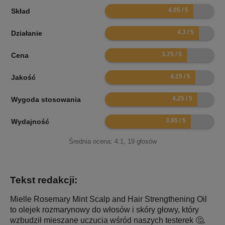
8.1
Skład
8.6
Działanie
7.5
Cena
8.3
Jakość
8.5
Wygoda stosowania
7.9
Wydajność
Średnia ocena:
4.1
,
19
głosów
Tekst redakcji:
Mielle Rosemary Mint Scalp and Hair Strengthening Oil
to olejek rozmarynowy do włosów i skóry głowy, który
wzbudził mieszane uczucia wśród naszych testerek 🤔.