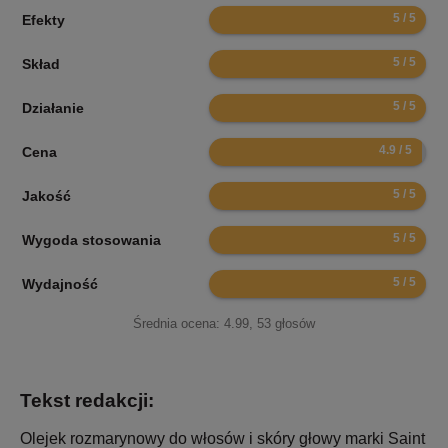
10
Efekty
10
Skład
10
Działanie
9.8
Cena
10
Jakość
10
Wygoda stosowania
10
Wydajność
Średnia ocena:
4.99
,
53
głosów
Tekst redakcji:
Olejek rozmarynowy do włosów i skóry głowy marki Saint