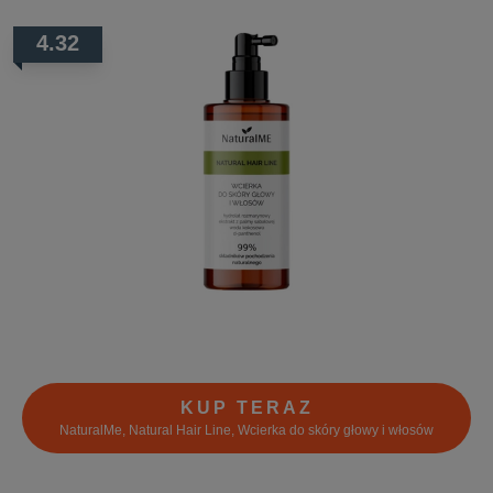
4.32
KUP TERAZ
NaturalMe, Natural Hair Line, Wcierka do skóry głowy i włosów