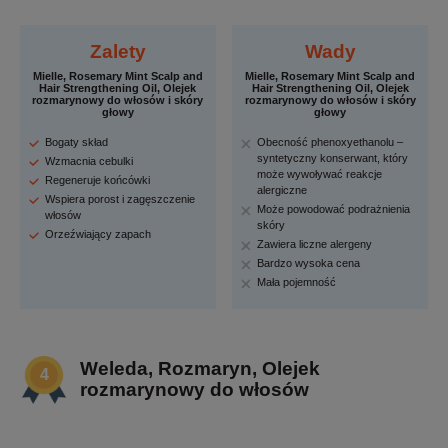
Zalety
Wady
Mielle, Rosemary Mint Scalp and
Mielle, Rosemary Mint Scalp and
Hair Strengthening Oil, Olejek
Hair Strengthening Oil, Olejek
rozmarynowy do włosów i skóry
rozmarynowy do włosów i skóry
głowy
głowy
Bogaty skład
Obecność phenoxyethanolu –
syntetyczny konserwant, który
Wzmacnia cebulki
może wywoływać reakcje
Regeneruje końcówki
alergiczne
Wspiera porost i zagęszczenie
Może powodować podrażnienia
włosów
skóry
Orzeźwiający zapach
Zawiera liczne alergeny
Bardzo wysoka cena
Mała pojemność
Weleda, Rozmaryn, Olejek
rozmarynowy do włosów