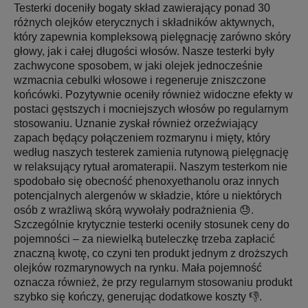
Testerki doceniły bogaty skład zawierający ponad 30
różnych olejków eterycznych i składników aktywnych,
który zapewnia kompleksową pielęgnację zarówno skóry
głowy, jak i całej długości włosów. Nasze testerki były
zachwycone sposobem, w jaki olejek jednocześnie
wzmacnia cebulki włosowe i regeneruje zniszczone
końcówki. Pozytywnie oceniły również widoczne efekty w
postaci gęstszych i mocniejszych włosów po regularnym
stosowaniu. Uznanie zyskał również orzeźwiający
zapach będący połączeniem rozmarynu i mięty, który
według naszych testerek zamienia rutynową pielęgnację
w relaksujący rytuał aromaterapii. Naszym testerkom nie
spodobało się obecność phenoxyethanolu oraz innych
potencjalnych alergenów w składzie, które u niektórych
osób z wrażliwą skórą wywołały podrażnienia 😓.
Szczególnie krytycznie testerki oceniły stosunek ceny do
pojemności – za niewielką buteleczkę trzeba zapłacić
znaczną kwotę, co czyni ten produkt jednym z droższych
olejków rozmarynowych na rynku. Mała pojemność
oznacza również, że przy regularnym stosowaniu produkt
szybko się kończy, generując dodatkowe koszty 👎.