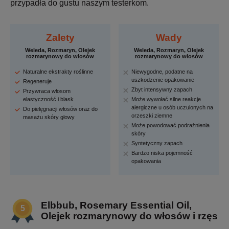
przypadła do gustu naszym testerkom.
Zalety
Wady
Weleda, Rozmaryn, Olejek
Weleda, Rozmaryn, Olejek
rozmarynowy do włosów
rozmarynowy do włosów
Naturalne ekstrakty roślinne
Niewygodne, podatne na
uszkodzenie opakowanie
Regeneruje
Zbyt intensywny zapach
Przywraca włosom
elastyczność i blask
Może wywołać silne reakcje
alergiczne u osób uczulonych na
Do pielęgnacji włosów oraz do
orzeszki ziemne
masażu skóry głowy
Może powodować podrażnienia
skóry
Syntetyczny zapach
Bardzo niska pojemność
opakowania
Elbbub, Rosemary Essential Oil,
Olejek rozmarynowy do włosów i rzęs