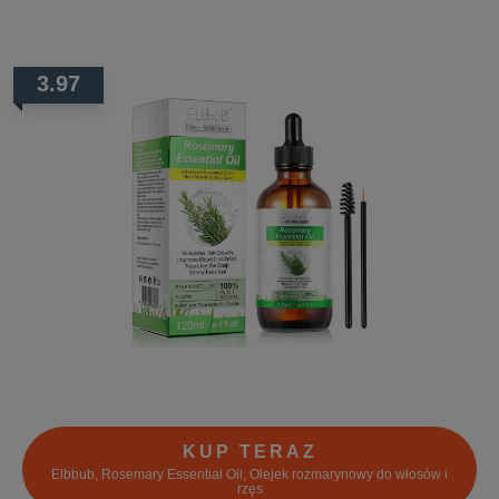
3.97
KUP TERAZ
Elbbub, Rosemary Essential Oil, Olejek rozmarynowy do włosów i
rzęs