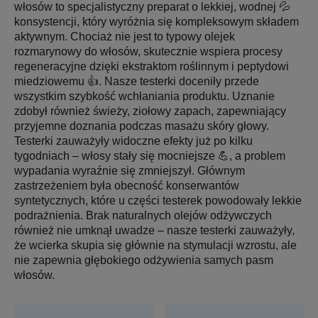
włosów to specjalistyczny preparat o lekkiej, wodnej 💦
konsystencji, który wyróżnia się kompleksowym składem
aktywnym. Chociaż nie jest to typowy olejek
rozmarynowy do włosów, skutecznie wspiera procesy
regeneracyjne dzięki ekstraktom roślinnym i peptydowi
miedziowemu 👍. Nasze testerki doceniły przede
wszystkim szybkość wchłaniania produktu. Uznanie
zdobył również świeży, ziołowy zapach, zapewniający
przyjemne doznania podczas masażu skóry głowy.
Testerki zauważyły widoczne efekty już po kilku
tygodniach – włosy stały się mocniejsze 💪, a problem
wypadania wyraźnie się zmniejszył. Głównym
zastrzeżeniem była obecność konserwantów
syntetycznych, które u części testerek powodowały lekkie
podrażnienia. Brak naturalnych olejów odżywczych
również nie umknął uwadze – nasze testerki zauważyły,
że wcierka skupia się głównie na stymulacji wzrostu, ale
nie zapewnia głębokiego odżywienia samych pasm
włosów.