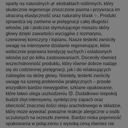
oparty na naturalnych 🌿 ekstraktach roślinnych, który
skutecznie regeneruje zniszczone pasma i przywraca im
utraconą elastyczność oraz naturalny blask ✨. Produkt
sprawdza się zarówno w pielęgnacji całej długości
włosów, jak i podczas stymulującego masażu skóry
głowy dzięki zawartości wyciągów z rozmarynu,
czerwonej koniczyny i łopianu. Nasze testerki zwróciły
uwagę na intensywne działanie regenerujące, które
widocznie poprawia kondycję suchych i osłabionych
włosów już po kilku zastosowaniach. Doceniły również
wszechstronność produktu, który równie dobrze nadaje
się do codziennej pielęgnacji, jak i do relaksujących
zabiegów na skórę głowy. Niestety, testerki zwróciły
uwagę na szereg problemów praktycznych – przede
wszystkim bardzo niewygodne, szklane opakowanie,
które łatwo ulega uszkodzeniu 😞. Dodatkowo niepokój
budził zbyt intensywny, syntetyczny zapach oraz
obecność znacznej ilości oleju arachidowego w składzie,
który może wywołać poważne reakcje alergiczne u osób
uczulonych na orzeszki ziemne. Bardzo niska pojemność
opakowania w połączeniu z wysoką ceną również nie