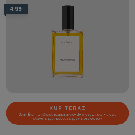
4.99
KUP TERAZ
Saint Éternité, Olejek rozmarynowy do włosów i skóry głowy
odżywiający i pobudzający wzrost włosów