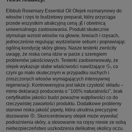
Elbbub Rosemary Essential Oil Olejek rozmarynowy do
włosów i rzęs to budżetowy preparat, który przyciąga
przede wszystkim atrakcyjną ceną 💰 i obietnicą
uniwersalnego zastosowania. Produkt skutecznie
stymuluje wzrost włosów na głowie, brwiach i rzęsach,
jednocześnie regulując wydzielanie sebum i poprawiając
ogólną kondycję skóry głowy. Nasze testerki zwróciły
uwagę, że niska cena idzie w parze z szeregiem
problemów jakościowych. Testerki zaobserwowały, że
olejek wykazuje słabe właściwości nawilżające 💦, co
czyni go mało skutecznym w przypadku suchych i
zniszczonych włosów wymagających intensywnej
regeneracji. Kontrowersyjna jest także czystość składu –
mimo deklaracji producenta o "100% naturalności", brak
certyfikatów jakości budzi poważne wątpliwości co do
rzeczywistej zawartości produktu. Dodatkowe problemy
stanowi niska jakość pipety, która utrudnia precyzyjne
dozowanie 🤨. Skoncentrowany olejek może wywołać
podrażnienia skóry, a stosowanie na rzęsy niesie ze sobą
niebezpieczeństwo uszkodzenia delikatnej okolicy oczu.