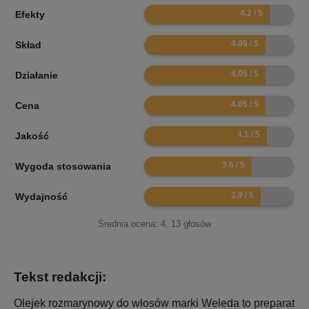
8.4
Efekty
8.1
Skład
8.1
Działanie
8.1
Cena
8.2
Jakość
7.2
Wygoda stosowania
7.8
Wydajność
Średnia ocena:
4
,
13
głosów
Tekst redakcji:
Olejek rozmarynowy do włosów marki Weleda to preparat