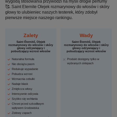
wygodą stosowania przywodzi na myśli drogie perfumy
🥰. Saint Eternite Olejek rozmarynowy do włosów i skóry
głowy to ulubieniec naszych testerek, który zdobył
pierwsze miejsce naszego rankingu.
Zalety
Wady
Saint Éternité, Olejek
Saint Éternité, Olejek
rozmarynowy do włosów i skóry
rozmarynowy do włosów i skóry
głowy odżywiający i
głowy odżywiający i
pobudzający wzrost włosów
pobudzający wzrost włosów
Naturalna formuła
Produkt dostępny tylko w
wybranych sklepach
Nie obciąża pasm
Redukuje wypadanie
Pobudza wzrost
Wzmacnia cebulki
Nadaje blask
Zmiękcza włosy
Intensywnie odżywia
Szybko się wchłania
Chroni przed szkodliwym
wpływem środowiska
Ziołowy zapach