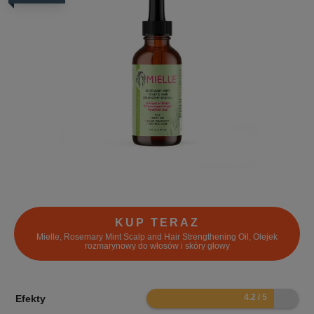
KUP TERAZ
Mielle, Rosemary Mint Scalp and Hair Strengthening Oil, Olejek
rozmarynowy do włosów i skóry głowy
8.4
Efekty