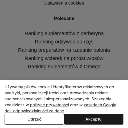
Ustawienia cookies
Polecane
Ranking suplementów z berberyną
Ranking odżywek do rzęs
Ranking preparatów na rzucanie palenia
Ranking wcierek na porost włosów
Ranking suplementów z Omega
Wersje językowe
Używamy plików cookie i identyfikatorów reklamowych do
analityki, personalizacji treści oraz prowadzenia reklam
spersonalizowanych i niespersonalizowanych. Szczegóły
znajdziesz w
polityce prywatności
oraz w
zasadach Google
dot. odpowiedzialności za dane
.
Odrzuć
Akceptuj