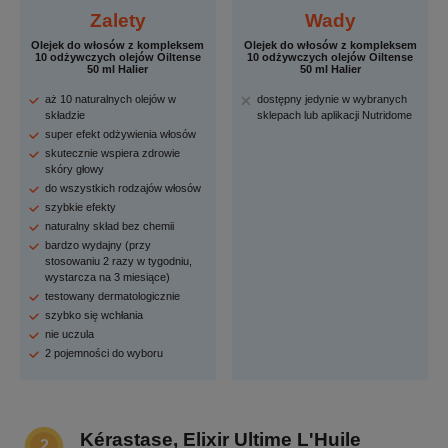
Zalety
Wady
Olejek do włosów z kompleksem
Olejek do włosów z kompleksem
10 odżywczych olejów Oiltense
10 odżywczych olejów Oiltense
50 ml Halier
50 ml Halier
aż 10 naturalnych olejów w
dostępny jedynie w wybranych
składzie
sklepach lub aplikacji Nutridome
super efekt odżywienia włosów
skutecznie wspiera zdrowie
skóry głowy
do wszystkich rodzajów włosów
szybkie efekty
naturalny skład bez chemii
bardzo wydajny (przy
stosowaniu 2 razy w tygodniu,
wystarcza na 3 miesiące)
testowany dermatologicznie
szybko się wchłania
nie uczula
2 pojemności do wyboru
Kérastase, Elixir Ultime L'Huile