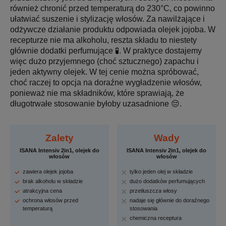
również chronić przed temperaturą do 230°C, co powinno
ułatwiać suszenie i stylizację włosów. Za nawilżające i
odżywcze działanie produktu odpowiada olejek jojoba. W
recepturze nie ma alkoholu, reszta składu to niestety
głównie dodatki perfumujące 🧪. W praktyce dostajemy
więc dużo przyjemnego (choć sztucznego) zapachu i
jeden aktywny olejek. W tej cenie można spróbować,
choć raczej to opcja na doraźne wygładzenie włosów,
ponieważ nie ma składników, które sprawiają, że
długotrwałe stosowanie byłoby uzasadnione 😔.
Zalety
Wady
ISANA Intensiv 2in1, olejek do
ISANA Intensiv 2in1, olejek do
włosów
włosów
zawiera olejek jojoba
tylko jeden olej w składzie
brak alkoholu w składzie
dużo dodatków perfumujących
atrakcyjna cena
przetłuszcza włosy
ochrona włosów przed
nadaje się głównie do doraźnego
temperaturą
stosowania
chemiczna receptura