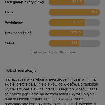
Pielęgnacja skóry głowy
10
Cena
7.1
Wydajność
6.7
Brak podrażnień
6
Skład
Średnia ocena:
3.67
,
467
głosów
Tekst redakcji:
Isana, czyli marka własna sieci drogerii Rossmann, ma
swojej ofercie całą linię olejków do włosów. Do rankingu
wybraliśmy wersję 2in1 Intensiv. Olejki do włosów Isana
są bardzo popularne na naszym rynku i wyróżniają się
bardzo niskimi cenami. Olejek do włosów Isana
przeznaczony jest do zmęczonych i suchych włosów. Ma