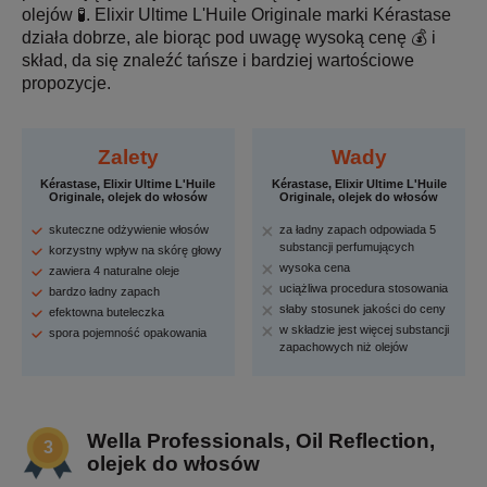
olejów 🧪. Elixir Ultime L'Huile Originale marki Kérastase
działa dobrze, ale biorąc pod uwagę wysoką cenę 💰 i
skład, da się znaleźć tańsze i bardziej wartościowe
propozycje.
Zalety
Wady
Kérastase, Elixir Ultime L'Huile
Kérastase, Elixir Ultime L'Huile
Originale, olejek do włosów
Originale, olejek do włosów
skuteczne odżywienie włosów
za ładny zapach odpowiada 5
substancji perfumujących
korzystny wpływ na skórę głowy
wysoka cena
zawiera 4 naturalne oleje
uciążliwa procedura stosowania
bardzo ładny zapach
słaby stosunek jakości do ceny
efektowna buteleczka
w składzie jest więcej substancji
spora pojemność opakowania
zapachowych niż olejów
Wella Professionals, Oil Reflection,
olejek do włosów