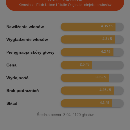
Kérastase, Elixir Ultime L'Huile Originale, olejek do włosów
8.7
Nawilżenie włosów
8.6
Wygładzenie włosów
8.4
Pielęgnacja skóry głowy
5
Cena
7.7
Wydajność
8.5
Brak podrażnień
8.2
Skład
Średnia ocena:
3.94
,
1120
głosów