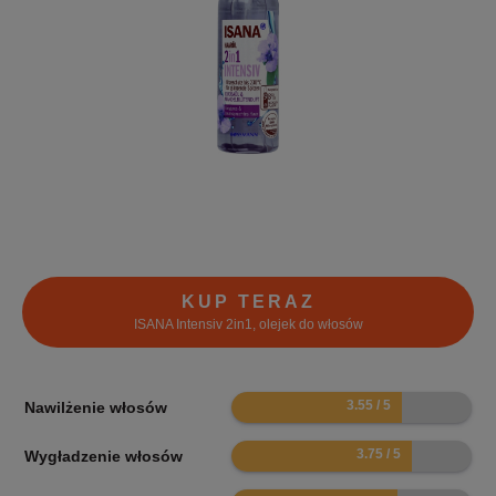
KUP TERAZ
ISANA Intensiv 2in1, olejek do włosów
7.1
Nawilżenie włosów
7.5
Wygładzenie włosów
6.9