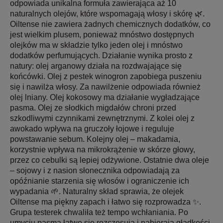
odpowiada unikalna formuła zawierająca aż 10
naturalnych olejów, które wspomagają włosy i skórę 🌿.
Oiltense nie zawiera żadnych chemicznych dodatków, co
jest wielkim plusem, ponieważ mnóstwo dostępnych
olejków ma w składzie tylko jeden olej i mnóstwo
dodatków perfumujących. Działanie wynika prosto z
natury: olej arganowy działa na rozdwajające się
końcówki. Olej z pestek winogron zapobiega puszeniu
się i nawilża włosy. Za nawilżenie odpowiada również
olej lniany. Olej kokosowy ma działanie wygładzające
pasma. Olej ze słodkich migdałów chroni przed
szkodliwymi czynnikami zewnętrznymi. Z kolei olej z
awokado wpływa na gruczoły łojowe i reguluje
powstawanie sebum. Kolejny olej – makadamia,
korzystnie wpływa na mikrokrążenie w skórze głowy,
przez co cebulki są lepiej odżywione. Ostatnie dwa oleje
– sojowy i z nasion słonecznika odpowiadają za
opóźnianie starzenia się włosów i ograniczenie ich
wypadania 🌱. Naturalny skład sprawia, że olejek
Oiltense ma piękny zapach i łatwo się rozprowadza ✨.
Grupa testerek chwaliła też tempo wchłaniania. Po
umyciu pasma łatwo się rozczesują i nabierają gładkości