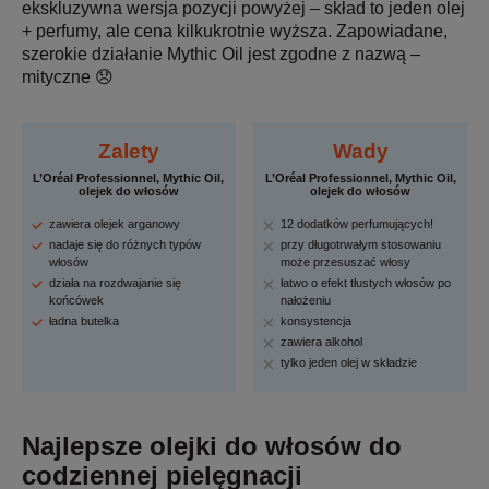
ekskluzywna wersja pozycji powyżej – skład to jeden olej
+ perfumy, ale cena kilkukrotnie wyższa. Zapowiadane,
szerokie działanie Mythic Oil jest zgodne z nazwą –
mityczne 😞
Zalety
Wady
L’Oréal Professionnel, Mythic Oil,
L’Oréal Professionnel, Mythic Oil,
olejek do włosów
olejek do włosów
zawiera olejek arganowy
12 dodatków perfumujących!
nadaje się do różnych typów
przy długotrwałym stosowaniu
włosów
może przesuszać włosy
działa na rozdwajanie się
łatwo o efekt tłustych włosów po
końcówek
nałożeniu
ładna butelka
konsystencja
zawiera alkohol
tylko jeden olej w składzie
Najlepsze olejki do włosów do
codziennej pielęgnacji