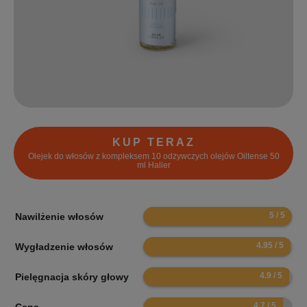
KUP TERAZ
Olejek do włosów z kompleksem 10 odżywczych olejów Oiltense 50
ml Halier
10
Nawilżenie włosów
9.9
Wygładzenie włosów
9.8
Pielęgnacja skóry głowy
9.4