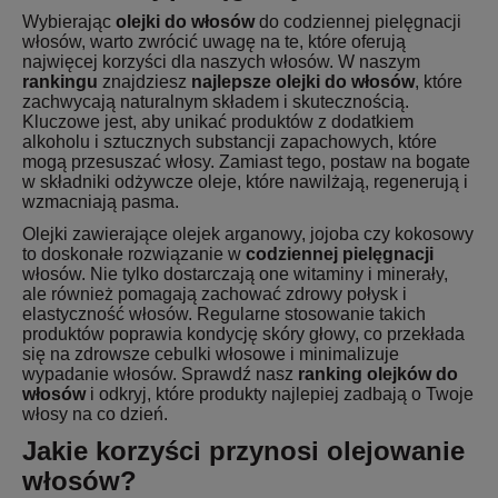
Wybierając
olejki do włosów
do codziennej pielęgnacji
włosów, warto zwrócić uwagę na te, które oferują
najwięcej korzyści dla naszych włosów. W naszym
rankingu
znajdziesz
najlepsze olejki do włosów
, które
zachwycają naturalnym składem i skutecznością.
Kluczowe jest, aby unikać produktów z dodatkiem
alkoholu i sztucznych substancji zapachowych, które
mogą przesuszać włosy. Zamiast tego, postaw na bogate
w składniki odżywcze oleje, które nawilżają, regenerują i
wzmacniają pasma.
Olejki zawierające olejek arganowy, jojoba czy kokosowy
to doskonałe rozwiązanie w
codziennej pielęgnacji
włosów. Nie tylko dostarczają one witaminy i minerały,
ale również pomagają zachować zdrowy połysk i
elastyczność włosów. Regularne stosowanie takich
produktów poprawia kondycję skóry głowy, co przekłada
się na zdrowsze cebulki włosowe i minimalizuje
wypadanie włosów. Sprawdź nasz
ranking olejków do
włosów
i odkryj, które produkty najlepiej zadbają o Twoje
włosy na co dzień.
Jakie korzyści przynosi olejowanie
włosów?