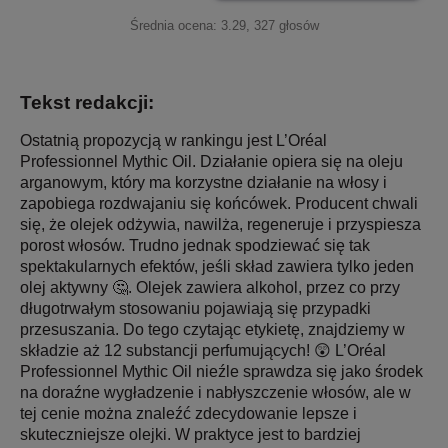
Średnia ocena:
3.29
,
327
głosów
Tekst redakcji:
Ostatnią propozycją w rankingu jest L’Oréal
Professionnel Mythic Oil. Działanie opiera się na oleju
arganowym, który ma korzystne działanie na włosy i
zapobiega rozdwajaniu się końcówek. Producent chwali
się, że olejek odżywia, nawilża, regeneruje i przyspiesza
porost włosów. Trudno jednak spodziewać się tak
spektakularnych efektów, jeśli skład zawiera tylko jeden
olej aktywny 🤔. Olejek zawiera alkohol, przez co przy
długotrwałym stosowaniu pojawiają się przypadki
przesuszania. Do tego czytając etykietę, znajdziemy w
składzie aż 12 substancji perfumujących! 😲 L’Oréal
Professionnel Mythic Oil nieźle sprawdza się jako środek
na doraźne wygładzenie i nabłyszczenie włosów, ale w
tej cenie można znaleźć zdecydowanie lepsze i
skuteczniejsze olejki. W praktyce jest to bardziej