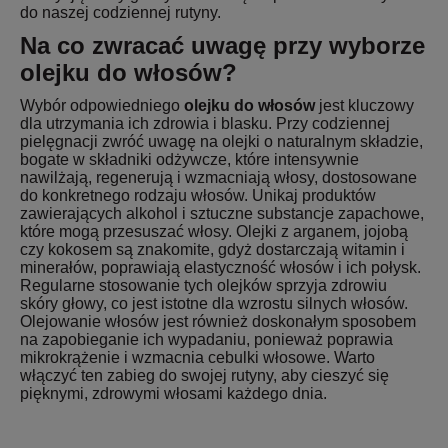
do naszej codziennej rutyny.
Na co zwracać uwagę przy wyborze
olejku do włosów?
Wybór odpowiedniego
olejku do włosów
jest kluczowy
dla utrzymania ich zdrowia i blasku. Przy codziennej
pielęgnacji zwróć uwagę na olejki o naturalnym składzie,
bogate w składniki odżywcze, które intensywnie
nawilżają, regenerują i wzmacniają włosy, dostosowane
do konkretnego rodzaju włosów. Unikaj produktów
zawierających alkohol i sztuczne substancje zapachowe,
które mogą przesuszać włosy. Olejki z arganem, jojobą
czy kokosem są znakomite, gdyż dostarczają witamin i
minerałów, poprawiają elastyczność włosów i ich połysk.
Regularne stosowanie tych olejków sprzyja zdrowiu
skóry głowy, co jest istotne dla wzrostu silnych włosów.
Olejowanie włosów jest również doskonałym sposobem
na zapobieganie ich wypadaniu, ponieważ poprawia
mikrokrążenie i wzmacnia cebulki włosowe. Warto
włączyć ten zabieg do swojej rutyny, aby cieszyć się
pięknymi, zdrowymi włosami każdego dnia.