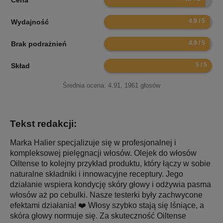
Cena
9.8
Wydajność
9.8
Brak podrażnień
10
Skład
Średnia ocena:
4.91
,
1961
głosów
Tekst redakcji:
Marka Halier specjalizuje się w profesjonalnej i
kompleksowej pielęgnacji włosów. Olejek do włosów
Oiltense to kolejny przykład produktu, który łączy w sobie
naturalne składniki i innowacyjne receptury. Jego
działanie wspiera kondycję skóry głowy i odżywia pasma
włosów aż po cebulki. Nasze testerki były zachwycone
efektami działania! ❤️ Włosy szybko stają się lśniące, a
skóra głowy normuje się. Za skuteczność Oiltense