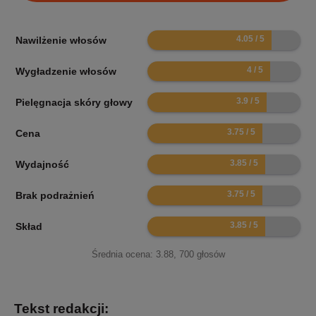
8.1
Nawilżenie włosów
8
Wygładzenie włosów
7.8
Pielęgnacja skóry głowy
7.5
Cena
7.7
Wydajność
7.5
Brak podrażnień
7.7
Skład
Średnia ocena:
3.88
,
700
głosów
Tekst redakcji: