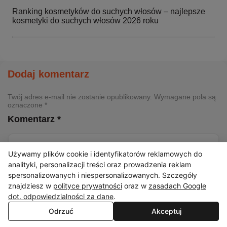
Ranking kosmetyków do suchych włosów – najlepsze
kosmetyki do suchych włosów 2026 roku
Dodaj komentarz
Twój adres e-mail nie zostanie opublikowany. Wymagane pola są
oznaczone *
Komentarz *
Używamy plików cookie i identyfikatorów reklamowych do
analityki, personalizacji treści oraz prowadzenia reklam
spersonalizowanych i niespersonalizowanych. Szczegóły
znajdziesz w
polityce prywatności
oraz w
zasadach Google
dot. odpowiedzialności za dane
.
Odrzuć
Akceptuj