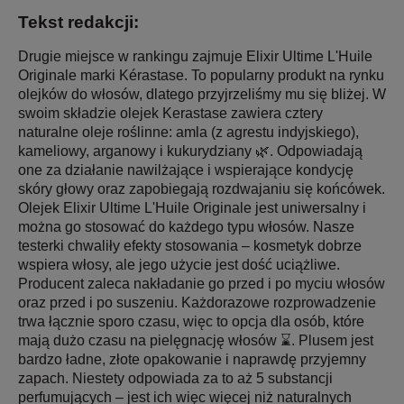
Tekst redakcji:
Drugie miejsce w rankingu zajmuje Elixir Ultime L'Huile
Originale marki Kérastase. To popularny produkt na rynku
olejków do włosów, dlatego przyjrzeliśmy mu się bliżej. W
swoim składzie olejek Kerastase zawiera cztery
naturalne oleje roślinne: amla (z agrestu indyjskiego),
kameliowy, arganowy i kukurydziany 🌿. Odpowiadają
one za działanie nawilżające i wspierające kondycję
skóry głowy oraz zapobiegają rozdwajaniu się końcówek.
Olejek Elixir Ultime L'Huile Originale jest uniwersalny i
można go stosować do każdego typu włosów. Nasze
testerki chwaliły efekty stosowania – kosmetyk dobrze
wspiera włosy, ale jego użycie jest dość uciążliwe.
Producent zaleca nakładanie go przed i po myciu włosów
oraz przed i po suszeniu. Każdorazowe rozprowadzenie
trwa łącznie sporo czasu, więc to opcja dla osób, które
mają dużo czasu na pielęgnację włosów ⌛. Plusem jest
bardzo ładne, złote opakowanie i naprawdę przyjemny
zapach. Niestety odpowiada za to aż 5 substancji
perfumujących – jest ich więc więcej niż naturalnych