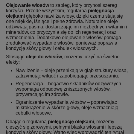
Olejowanie włosów
to zabieg, który przynosi szereg
korzyści. Przede wszystkim, regularna
pielęgnacja
olejkami
głęboko nawilża włosy, dzięki czemu stają się
one miękkie, lśniące i pełne zdrowia. Naturalne oleje
odżywiają pasma, dostarczając im niezbędnych witamin i
minerałów, co przyczynia się do ich regeneracji oraz
wzmocnienia. Dodatkowo olejowanie włosów pomaga
zredukować wypadanie włosów, ponieważ poprawia
kondycję skóry głowy i cebulek włosowych.
Stosując
oleje do włosów
, możemy liczyć na świetne
efekty:
Nawilżenie – oleje przenikają w głąb struktury włosa,
zatrzymując wilgoć i zapobiegając przesuszaniu.
Regeneracja – bogactwo składników odżywczych
wspomaga odbudowę zniszczonych włosów,
przywracając im zdrowie.
Ograniczenie wypadania włosów – poprawiając
mikrokrążenie w skórze głowy, oleje wzmacniają
cebulki włosowe.
Dbając o regularną
pielęgnację olejkami
, możemy
cieszyć się zdrowymi, pełnymi blasku włosami i lepszą
kondycją skóry głowy. Warto więc wprowadzić ten rytuał