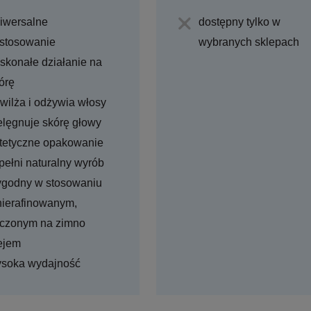
iwersalne
dostępny tylko w
stosowanie
wybranych sklepach
skonałe działanie na
órę
wilża i odżywia włosy
elęgnuje skórę głowy
tetyczne opakowanie
pełni naturalny wyrób
godny w stosowaniu
nierafinowanym,
oczonym na zimno
ejem
soka wydajność