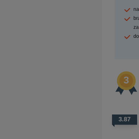
na
br
za
do
3.87