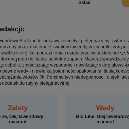
8.4
Skład
edakcji:
wendowy Bio-Line to ciekawy kosmetyk pielęgnacyjny, zwłaszcza 
tworzony przez macerację kwiatów lawendy w zimnotłoczonym 
awilża skórę, koi podrażnienia i działa przeciwbakteryjnie 🙂.
docenią jego delikatny, subtelny zapach. Macerat sprawdza się
c cebulki, zmniejszając wypadanie i nawilżając skórę głowy 👍
 pewne wady - niewielką pojemność opakowania, tłustą konsys
obciążania włosów 😓. Pomimo tych niedogodności, olejek law
 dodatek do rutyny pielęgnacyjnej.
Zalety
Wady
ine, Olej lawendowy –
Bio-Line, Olej lawendow
macerat
macerat