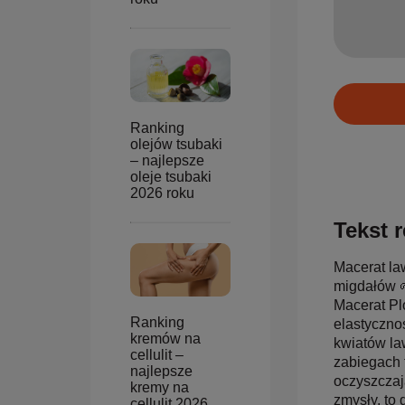
Ranking
olejów tsubaki
– najlepsze
oleje tsubaki
2026 roku
Tekst r
Macerat la
migdałów 
Macerat Plo
Ranking
elastyczno
kremów na
kwiatów la
cellulit –
zabiegach f
najlepsze
oczyszczaj
kremy na
zmysły, to 
cellulit 2026