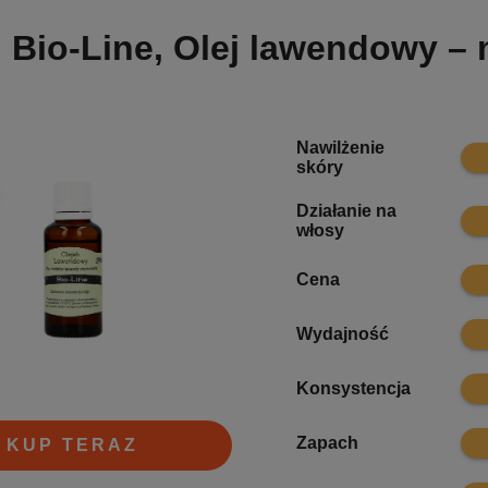
Bio-Line, Olej lawendowy – 
Nawilżenie
8.2
skóry
Działanie na
8.2
włosy
8
Cena
7.2
Wydajność
7.6
Konsystencja
8
Zapach
KUP TERAZ