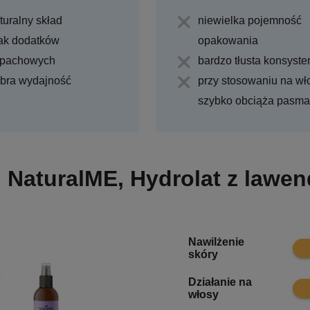
turalny skład
niewielka pojemność
ak dodatków
opakowania
pachowych
bardzo tłusta konsyste
bra wydajność
przy stosowaniu na wł
szybko obciąża pasma
NaturalME, Hydrolat z lawe
Nawilżenie
7.7
skóry
Działanie na
6.6
włosy