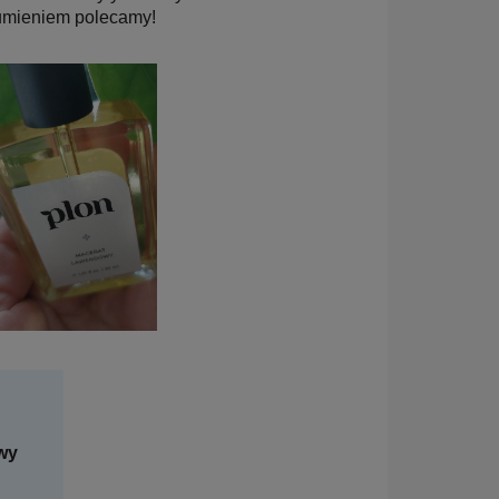
sumieniem polecamy!
wy