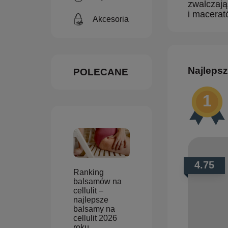
zwalczają
i macerat
Akcesoria
Najlepsz
POLECANE
4.75
Ranking
balsamów na
cellulit –
najlepsze
balsamy na
cellulit 2026
roku