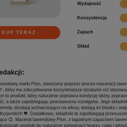
9.4
Wydajność
9.7
Konsystencja
9.6
Zapach
KUP TERAZ
10
Skład
edakcji:
wendowy marki Plon, stworzony poprzez proces maceracji lawen
, który ma zdecydowanie korzystniejsze działanie niż stosowa
n to produkt, który naturalnie poprawia kondycję skóry, poprawia
ść, a także zapobiegając powstawaniu rozstępów. Jego składniki,
wendy, działają wzmacniająco na włosy, dodają im blasku i ws
ryzjerskich 💖. Dodatkowo, składniki te zapobiegają przesuszen
ąco 😊. Macerat lawendowy Plon, z łagodnym zapachem lawend
doskonały produkt do naturalnej pielęgnacji twarzy, ciała i wło