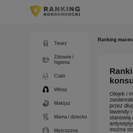
Ranking macer
Twarz
Zdrowie i
higiena
Ranki
Ciało
konsu
Włosy
Olejek i 
zwolennik
Makijaż
przez dłu
lawendy i
Mama i dziecko
stanowią 
antysept
można sto
Mężczyzna