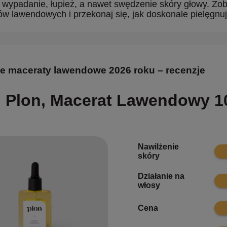
 wypadanie, łupież, a nawet swędzenie skóry głowy. Zob
ów lawendowych i przekonaj się, jak doskonale pielęgnuje
e maceraty lawendowe 2026 roku – recenzje
Plon, Macerat Lawendowy 1
Nawilżenie
9.7
skóry
Działanie na
9.7
włosy
8.3
Cena