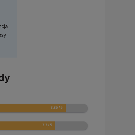
ncja
osy
ndy