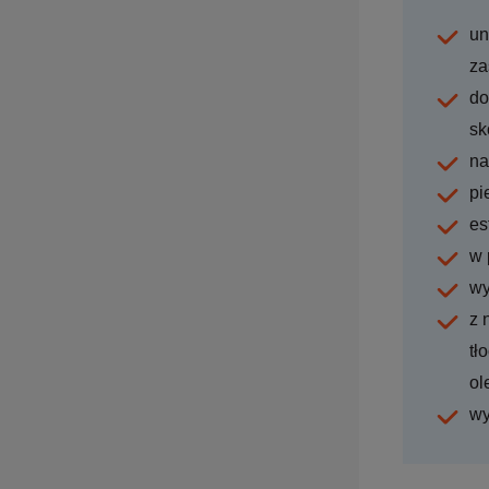
un
za
do
sk
na
pi
es
w 
wy
z 
tł
ol
wy