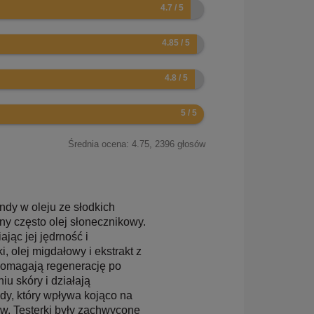
Średnia ocena:
4.75
,
2396
głosów
dy w oleju ze słodkich
ny często olej słonecznikowy.
jąc jej jędrność i
 olej migdałowy i ekstrakt z
pomagają regenerację po
iu skóry i działają
y, który wpływa kojąco na
sów. Testerki były zachwycone