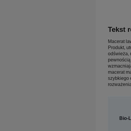
Tekst r
Macerat la
Produkt, u
odświeża, n
pewnością 
wzmacniają
macerat ma
szybkiego 
rozważenia
Bio-L