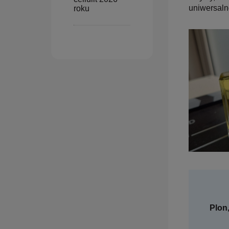
uniwersaln
roku
Plon