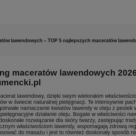
atów lawendowych – TOP 5 najlepszych maceratów lawen
ng maceratów lawendowych 2026 
mencki.pl
macerat lawendowy, dzięki swym wielorakim właściwości
ów w świecie naturalnej pielęgnacji. Te intensywnie pac
gotrwałe namaczanie kwiatów lawendy w oleju z pestek 
 pielęgnacyjne działanie oleju. Bogate w właściwości naw
doskonałe rozwiązanie dla skóry twarzy, zastępując tra
ycznym właściwościom lawendy, wspomagają zdrową reg
sować do masażu i jest to również doskonały sposób na