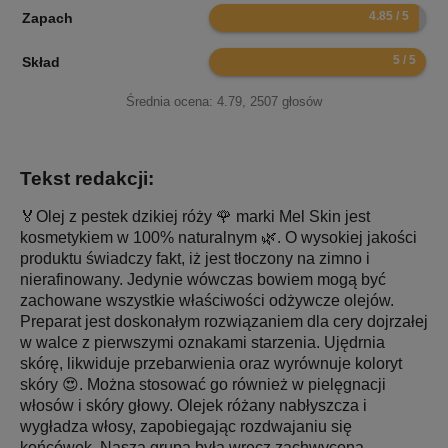
9.7
Zapach
10
Skład
Średnia ocena:
4.79
,
2507
głosów
Tekst redakcji:
🏅Olej z pestek dzikiej róży 🌹 marki Mel Skin jest
kosmetykiem w 100% naturalnym 🌿. O wysokiej jakości
produktu świadczy fakt, iż jest tłoczony na zimno i
nierafinowany. Jedynie wówczas bowiem mogą być
zachowane wszystkie właściwości odżywcze olejów.
Preparat jest doskonałym rozwiązaniem dla cery dojrzałej
w walce z pierwszymi oznakami starzenia. Ujędrnia
skórę, likwiduje przebarwienia oraz wyrównuje koloryt
skóry 😍. Można stosować go również w pielęgnacji
włosów i skóry głowy. Olejek różany nabłyszcza i
wygładza włosy, zapobiegając rozdwajaniu się
końcówek. Nasza grupa była wręcz zachwycona