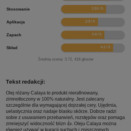
7.1
Stosowanie
5.8
Aplikacja
6.8
Zapach
8.2
Skład
Średnia ocena:
3.72
,
418
głosów
Tekst redakcji:
Olej różany Calaya to produkt nierafinowany,
zimnotłoczony w 100% naturalny. Jest zalecany
szczególnie dla wymagającej dojrzałej cery. Ujędrnia,
uelastycznia oraz nadaje blasku skórze. Dobrze radzi
sobie z usuwaniem przebarwień, rozstępów oraz pomaga
zmniejszyć widoczność blizn 👍. Oleju Calaya można
również używać w kuracji suchych i zniszczonych