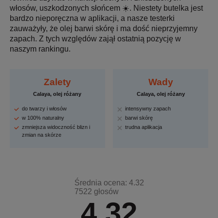
włosów, uszkodzonych słońcem ☀️. Niestety butelka jest
bardzo nieporęczna w aplikacji, a nasze testerki
zauważyły, że olej barwi skórę i ma dość nieprzyjemny
zapach. Z tych względów zajął ostatnią pozycję w
naszym rankingu.
Zalety
Wady
Calaya, olej różany
Calaya, olej różany
do twarzy i włosów
intensywny zapach
w 100% naturalny
barwi skórę
zmniejsza widoczność blizn i
trudna aplikacja
zmian na skórze
Średnia ocena: 4.32
7522 głosów
4.32