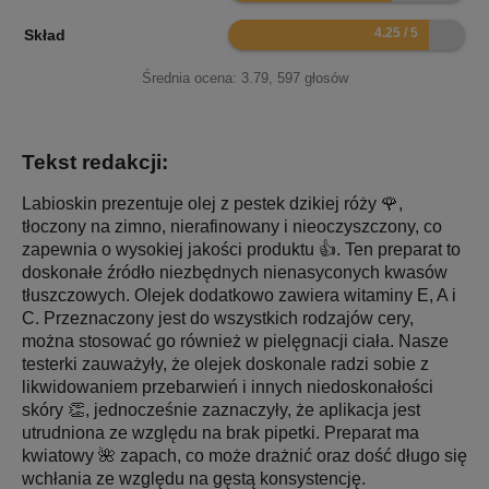
8.5
Skład
Średnia ocena:
3.79
,
597
głosów
Tekst redakcji:
Labioskin prezentuje olej z pestek dzikiej róży 🌹,
tłoczony na zimno, nierafinowany i nieoczyszczony, co
zapewnia o wysokiej jakości produktu 👍. Ten preparat to
doskonałe źródło niezbędnych nienasyconych kwasów
tłuszczowych. Olejek dodatkowo zawiera witaminy E, A i
C. Przeznaczony jest do wszystkich rodzajów cery,
można stosować go również w pielęgnacji ciała. Nasze
testerki zauważyły, że olejek doskonale radzi sobie z
likwidowaniem przebarwień i innych niedoskonałości
skóry 👏, jednocześnie zaznaczyły, że aplikacja jest
utrudniona ze względu na brak pipetki. Preparat ma
kwiatowy 🌺 zapach, co może drażnić oraz dość długo się
wchłania ze względu na gęstą konsystencję.