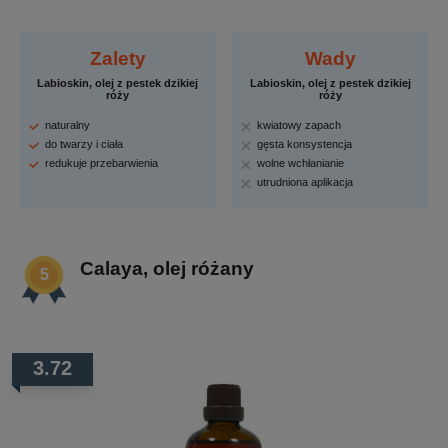
Zalety
Wady
Labioskin, olej z pestek dzikiej
Labioskin, olej z pestek dzikiej
róży
róży
naturalny
kwiatowy zapach
do twarzy i ciała
gęsta konsystencja
redukuje przebarwienia
wolne wchłanianie
utrudniona aplikacja
Calaya, olej różany
3.72