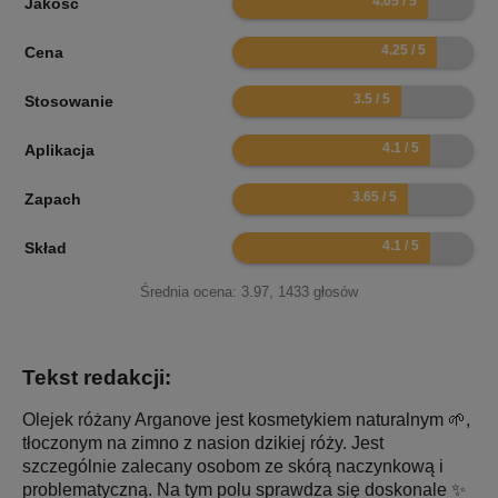
Jakość
8.5
Cena
7
Stosowanie
8.2
Aplikacja
7.3
Zapach
8.2
Skład
Średnia ocena:
3.97
,
1433
głosów
Tekst redakcji:
Olejek różany Arganove jest kosmetykiem naturalnym 🌱,
tłoczonym na zimno z nasion dzikiej róży. Jest
szczególnie zalecany osobom ze skórą naczynkową i
problematyczną. Na tym polu sprawdza się doskonale ✨