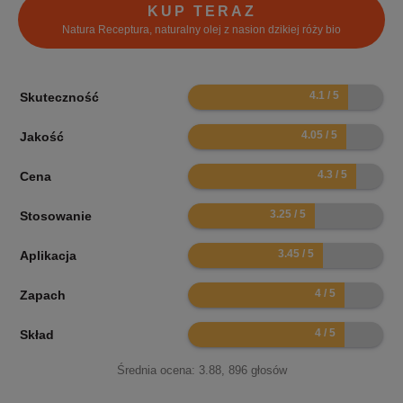
KUP TERAZ
Natura Receptura, naturalny olej z nasion dzikiej róży bio
8.2
Skuteczność
8.1
Jakość
8.6
Cena
6.5
Stosowanie
6.9
Aplikacja
8
Zapach
8
Skład
Średnia ocena:
3.88
,
896
głosów