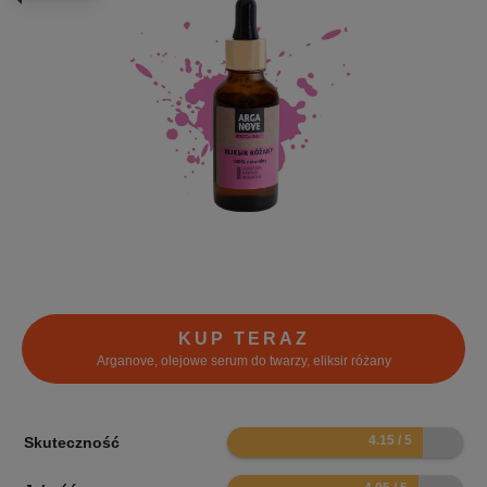
KUP TERAZ
Arganove, olejowe serum do twarzy, eliksir różany
8.3
Skuteczność
8.1