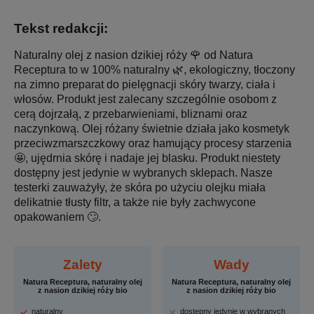
Tekst redakcji:
Naturalny olej z nasion dzikiej róży 🌹 od Natura
Receptura to w 100% naturalny 🌿, ekologiczny, tłoczony
na zimno preparat do pielęgnacji skóry twarzy, ciała i
włosów. Produkt jest zalecany szczególnie osobom z
cerą dojrzałą, z przebarwieniami, bliznami oraz
naczynkową. Olej różany świetnie działa jako kosmetyk
przeciwzmarszczkowy oraz hamujący procesy starzenia
🤩, ujędrnia skórę i nadaje jej blasku. Produkt niestety
dostępny jest jedynie w wybranych sklepach. Nasze
testerki zauważyły, że skóra po użyciu olejku miała
delikatnie tłusty filtr, a także nie były zachwycone
opakowaniem 🙄.
Zalety
Wady
Natura Receptura, naturalny olej
Natura Receptura, naturalny olej
z nasion dzikiej róży bio
z nasion dzikiej róży bio
naturalny
dostępny jedynie w wybranych