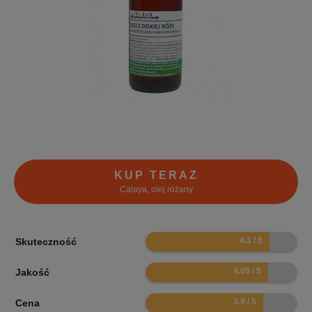
KUP TERAZ
Calaya, olej różany
8.2
Skuteczność
8.1
Jakość
7.8
Cena