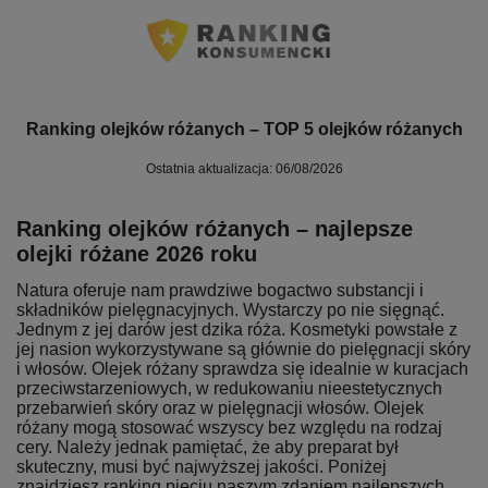
Ranking olejków różanych – TOP 5 olejków różanych
Ostatnia aktualizacja: 06/08/2026
Ranking olejków różanych – najlepsze
olejki różane 2026 roku
Natura oferuje nam prawdziwe bogactwo substancji i
składników pielęgnacyjnych. Wystarczy po nie sięgnąć.
Jednym z jej darów jest dzika róża. Kosmetyki powstałe z
jej nasion wykorzystywane są głównie do pielęgnacji skóry
i włosów. Olejek różany sprawdza się idealnie w kuracjach
przeciwstarzeniowych, w redukowaniu nieestetycznych
przebarwień skóry oraz w pielęgnacji włosów. Olejek
różany mogą stosować wszyscy bez względu na rodzaj
cery. Należy jednak pamiętać, że aby preparat był
skuteczny, musi być najwyższej jakości. Poniżej
znajdziesz ranking pięciu naszym zdaniem najlepszych