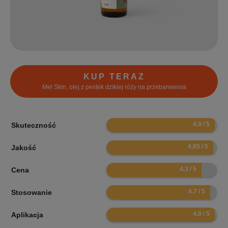
KUP TERAZ
Mel Skin, olej z pestek dzikiej róży na przebarwienia
9.8
Skuteczność
9.7
Jakość
8.6
Cena
9.4
Stosowanie
9.8
Aplikacja