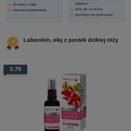
sklepach
do twarzy i ciała
tłusty filtr na skórze
redukuje przebarwienia
nieestetyczne opakowanie
Labioskin, olej z pestek dzikiej róży
3.79