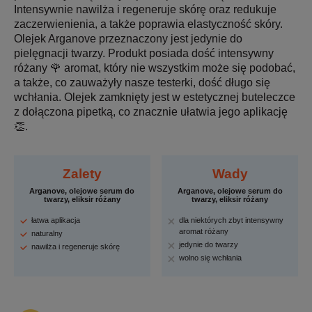
Intensywnie nawilża i regeneruje skórę oraz redukuje
zaczerwienienia, a także poprawia elastyczność skóry.
Olejek Arganove przeznaczony jest jedynie do
pielęgnacji twarzy. Produkt posiada dość intensywny
różany 🌹 aromat, który nie wszystkim może się podobać,
a także, co zauważyły nasze testerki, dość długo się
wchłania. Olejek zamknięty jest w estetycznej buteleczce
z dołączona pipetką, co znacznie ułatwia jego aplikację
👏.
Zalety
Wady
Arganove, olejowe serum do
Arganove, olejowe serum do
twarzy, eliksir różany
twarzy, eliksir różany
łatwa aplikacja
dla niektórych zbyt intensywny
aromat różany
naturalny
jedynie do twarzy
nawilża i regeneruje skórę
wolno się wchłania