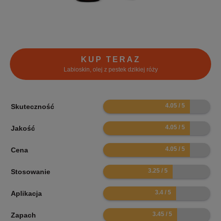
KUP TERAZ
Labioskin, olej z pestek dzikiej róży
8.1
Skuteczność
8.1
Jakość
8.1
Cena
6.5
Stosowanie
6.8
Aplikacja
6.9
Zapach