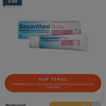
3.99
KUP TERAZ
Bepanthen Baby, maść przeciw odparzeniom pieluszkowym dla
niemowląt
8.2
Skuteczność