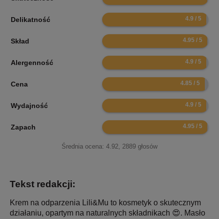
9.8
Delikatność
9.9
Skład
9.8
Alergenność
9.7
Cena
9.8
Wydajność
9.9
Zapach
Średnia ocena:
4.92
,
2889
głosów
Tekst redakcji:
Krem na odparzenia Lili&Mu to kosmetyk o skutecznym
działaniu, opartym na naturalnych składnikach 😍. Masło