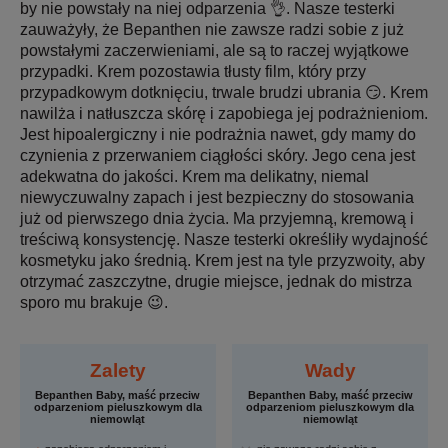
by nie powstały na niej odparzenia 👌. Nasze testerki
zauważyły, że Bepanthen nie zawsze radzi sobie z już
powstałymi zaczerwieniami, ale są to raczej wyjątkowe
przypadki. Krem pozostawia tłusty film, który przy
przypadkowym dotknięciu, trwale brudzi ubrania 😏. Krem
nawilża i natłuszcza skórę i zapobiega jej podrażnieniom.
Jest hipoalergiczny i nie podrażnia nawet, gdy mamy do
czynienia z przerwaniem ciągłości skóry. Jego cena jest
adekwatna do jakości. Krem ma delikatny, niemal
niewyczuwalny zapach i jest bezpieczny do stosowania
już od pierwszego dnia życia. Ma przyjemną, kremową i
treściwą konsystencję. Nasze testerki określiły wydajność
kosmetyku jako średnią. Krem jest na tyle przyzwoity, aby
otrzymać zaszczytne, drugie miejsce, jednak do mistrza
sporo mu brakuje 😉.
Zalety
Wady
Bepanthen Baby, maść przeciw
Bepanthen Baby, maść przeciw
odparzeniom pieluszkowym dla
odparzeniom pieluszkowym dla
niemowląt
niemowląt