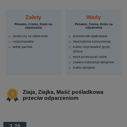
Zalety
Wady
Penaten, Creme, Krem na
Penaten, Creme, Krem na
odparzenia
odparzenia
skuteczny na odparzenia
przestarzałe opakowanie
rozpoznawalny
nieprzyjemna konsystencja
ładnie pachnie
trudno rozprowadzić go po
skórze
może przesuszać skórę
zawiera substancje alergenne
trudno dostępny
Ziaja, Ziajka, Maść pośladkowa
przeciw odparzeniom
3.76