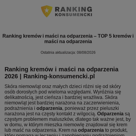
Ranking kremów i maści na odparzenia – TOP 5 kremów i
maści na odparzenia
Ostatnia aktualizacja: 08/08/2026
Ranking kremów i maści na odparzenia
2026 | Ranking-konsumencki.pl
Skóra niemowląt oraz małych dzieci różni się od skóry
osób dorosłych pod wieloma względami. Wyróżnia się
delikatnością, jest cieńsza i bardziej wrażliwa. Skóra
niemowląt jest bardziej narażona na zaczerwienienia,
podrażnienia i
odparzenia
, ponieważ przez pieluszki
narażona jest na częsty kontakt z wilgocią.
Odparzenia
są
częstym problemem maluszków, dlatego tak ważne jest, by
w domu, w którym mieszka niemowlę znajdował się krem
lub maść na odparzenia. Krem na
odparzenia
to produkt,
który pomaga w leczeniu i zapobieganiu podrażnieniom