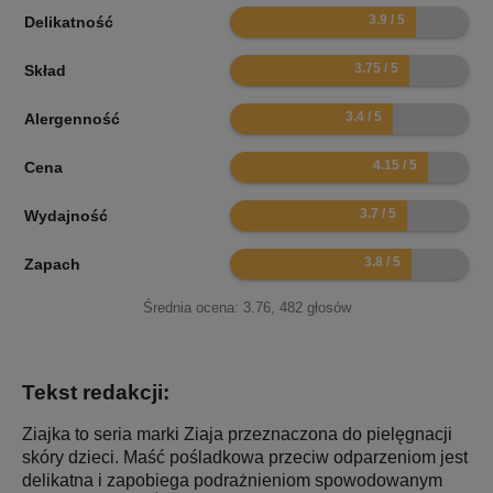
7.8
Delikatność
7.5
Skład
6.8
Alergenność
8.3
Cena
7.4
Wydajność
7.6
Zapach
Średnia ocena:
3.76
,
482
głosów
Tekst redakcji:
Ziajka to seria marki Ziaja przeznaczona do pielęgnacji
skóry dzieci. Maść pośladkowa przeciw odparzeniom jest
delikatna i zapobiega podrażnieniom spowodowanym