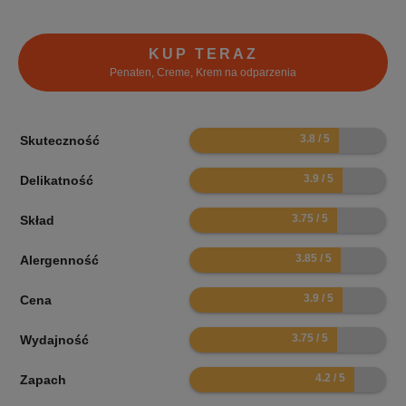
KUP TERAZ
Penaten, Creme, Krem na odparzenia
7.6
Skuteczność
7.8
Delikatność
7.5
Skład
7.7
Alergenność
7.8
Cena
7.5
Wydajność
8.4
Zapach