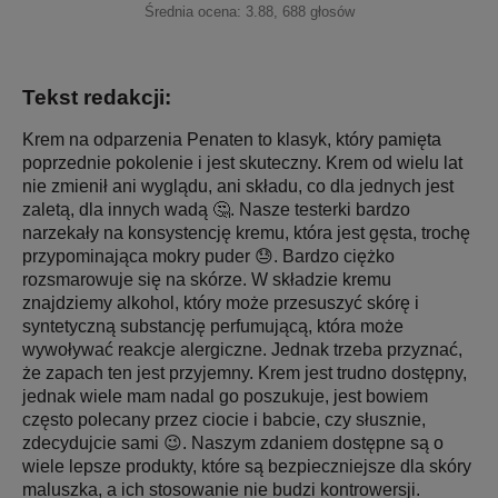
Średnia ocena:
3.88
,
688
głosów
Tekst redakcji:
Krem na odparzenia Penaten to klasyk, który pamięta
poprzednie pokolenie i jest skuteczny. Krem od wielu lat
nie zmienił ani wyglądu, ani składu, co dla jednych jest
zaletą, dla innych wadą 🤔. Nasze testerki bardzo
narzekały na konsystencję kremu, która jest gęsta, trochę
przypominająca mokry puder 😓. Bardzo ciężko
rozsmarowuje się na skórze. W składzie kremu
znajdziemy alkohol, który może przesuszyć skórę i
syntetyczną substancję perfumującą, która może
wywoływać reakcje alergiczne. Jednak trzeba przyznać,
że zapach ten jest przyjemny. Krem jest trudno dostępny,
jednak wiele mam nadal go poszukuje, jest bowiem
często polecany przez ciocie i babcie, czy słusznie,
zdecydujcie sami 😉. Naszym zdaniem dostępne są o
wiele lepsze produkty, które są bezpieczniejsze dla skóry
maluszka, a ich stosowanie nie budzi kontrowersji.