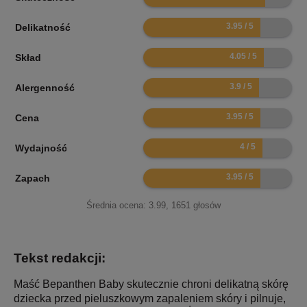
7.9
Delikatność
8.1
Skład
7.8
Alergenność
7.9
Cena
8
Wydajność
7.9
Zapach
Średnia ocena:
3.99
,
1651
głosów
Tekst redakcji:
Maść Bepanthen Baby skutecznie chroni delikatną skórę
dziecka przed pieluszkowym zapaleniem skóry i pilnuje,