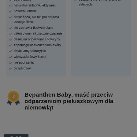
sklepach
naturalne składniki aktywne
nawilża i chroni
natłuszcza, ale nie pozostawia
tłustego filmu
nie zostawia tłustych plam
intensywne i skuteczne działanie
działa na odparzenia i odleżyny
zapobiega uszkodzeniom skóry
działa antybakteryjnie
wielozadaniowy krem
nie podrażnia
bezpieczny
Bepanthen Baby, maść przeciw
odparzeniom pieluszkowym dla
niemowląt