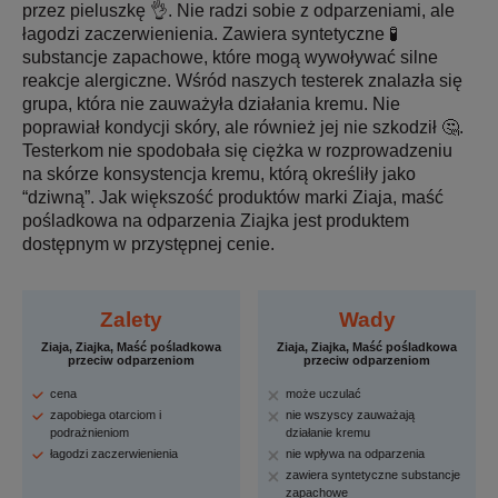
przez pieluszkę 👌. Nie radzi sobie z odparzeniami, ale
łagodzi zaczerwienienia. Zawiera syntetyczne 🧪
substancje zapachowe, które mogą wywoływać silne
reakcje alergiczne. Wśród naszych testerek znalazła się
grupa, która nie zauważyła działania kremu. Nie
poprawiał kondycji skóry, ale również jej nie szkodził 🤔.
Testerkom nie spodobała się ciężka w rozprowadzeniu
na skórze konsystencja kremu, którą określiły jako
“dziwną”. Jak większość produktów marki Ziaja, maść
pośladkowa na odparzenia Ziajka jest produktem
dostępnym w przystępnej cenie.
Zalety
Wady
Ziaja, Ziajka, Maść pośladkowa
Ziaja, Ziajka, Maść pośladkowa
przeciw odparzeniom
przeciw odparzeniom
cena
może uczulać
zapobiega otarciom i
nie wszyscy zauważają
podrażnieniom
działanie kremu
łagodzi zaczerwienienia
nie wpływa na odparzenia
zawiera syntetyczne substancje
zapachowe