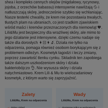
shea i kompleks cennych olejów (migdałowy, rycynowy,
jojoba, z orzechów babassu) intensywnie nawilżają 💦 i
natłuszczają skórę, jednocześnie szybko się wchłaniając.
Nasze testerki chwaliły, że krem nie pozostawia trwałych,
tłustych plam na ubraniach, co jest rzadkim zjawiskiem
wśród maści i kremów przeznaczonych dla niemowląt 💖.
Lili&Mu jest bezpieczny dla wrażliwej skóry, ale mimo to
jego działanie jest intensywne, dzięki czemu nadaje się
także dla dorosłych 👩🏻‍👩‍🔬. Działa nie tylko na
odparzenia, pomaga również osobom borykającym się z
problemem odleżyn. Kosmetyk łagodzi i leczy zmiany,
poprzez zawartość tlenku cynku. Składnik ten zapobiega
także dalszym uszkodzeniom skóry i działa
bakteriobójczo 👌. Nie wysusza skóry i działa
natychmiastowo. Krem Lili & Mu to wielozadaniowy
kosmetyk, z którym warto się zaprzyjaźnić.
Zalety
Wady
Lili&Mu, Krem na odparzenia
Lili&Mu, Krem na odparzenia
dobry skład
dostępne tylko w wybranych