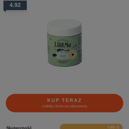
4.92
KUP TERAZ
Lili&Mu, Krem na odparzenia
9.9
Skuteczność