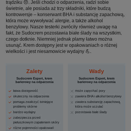
trądziku 😞. Jeśli chodzi o odparzenia, radzi sobie
świetnie, ale posiada aż trzy składniki, które budzą
kontrowersje – konserwant BHA i substancję zapachową,
która może wywoływać alergie, a także alkohol
benzylowy. Nasze testerki zwróciły również uwagę na
fakt, że Sudocrem pozostawia białe ślady na wszystkim,
czego dotknie. Niemniej jednak plamy łatwo można
usunąć. Krem dostępny jest w opakowaniach o różnej
wielkości i jest niesamowicie wydajny 💪.
Zalety
Wady
Sudocrem Expert, krem
Sudocrem Expert, krem
barierowy na odparzenia
barierowy na odparzenia
łatwa dostępność
może zapychać pory
skuteczny na odparzenia
zawiera BHA i alkohol benzylowy
pomaga zwalczyć istniejące
zawiera substancję zapachową,
problemy skórne
która może uczulać
bardzo wydajny
pozostawia białe ślady
zabezpiecza przed
pieluszkowym zapaleniem skóry
różne pojemności opakowań