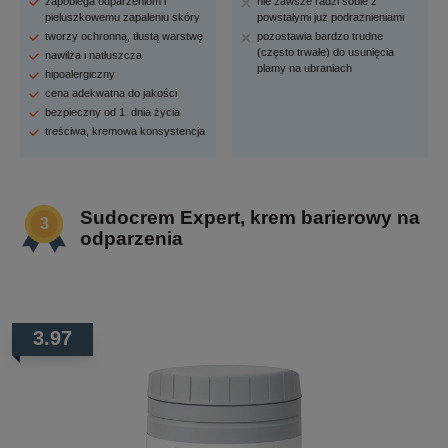
zapobiega odparzeniom i
nie zawsze radzi sobie z
pieluszkowemu zapaleniu skóry
powstałymi już podrażnieniami
tworzy ochronną, tłustą warstwę
pozostawia bardzo trudne
(często trwałe) do usunięcia
nawilża i natłuszcza
plamy na ubraniach
hipoalergiczny
cena adekwatna do jakości
bezpieczny od 1. dnia życia
treściwa, kremowa konsystencja
Sudocrem Expert, krem barierowy na
odparzenia
3.97