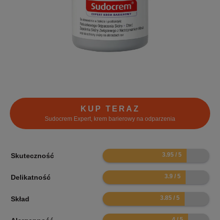
KUP TERAZ
Sudocrem Expert, krem barierowy na odparzenia
7.9
Skuteczność
7.8
Delikatność
7.7
Skład
8