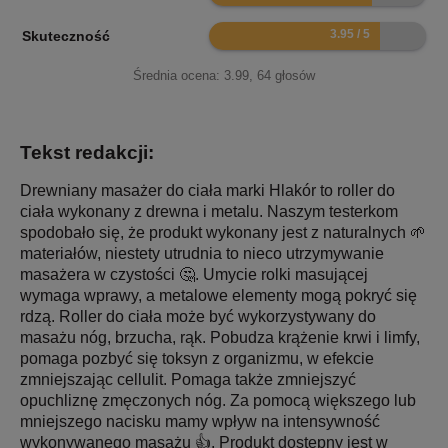
7.9
Skuteczność
Średnia ocena:
3.99
,
64
głosów
Tekst redakcji:
Drewniany masażer do ciała marki Hlakór to roller do
ciała wykonany z drewna i metalu. Naszym testerkom
spodobało się, że produkt wykonany jest z naturalnych 🌱
materiałów, niestety utrudnia to nieco utrzymywanie
masażera w czystości 🤔. Umycie rolki masującej
wymaga wprawy, a metalowe elementy mogą pokryć się
rdzą. Roller do ciała może być wykorzystywany do
masażu nóg, brzucha, rąk. Pobudza krążenie krwi i limfy,
pomaga pozbyć się toksyn z organizmu, w efekcie
zmniejszając cellulit. Pomaga także zmniejszyć
opuchliznę zmęczonych nóg. Za pomocą większego lub
mniejszego nacisku mamy wpływ na intensywność
wykonywanego masażu 👍. Produkt dostępny jest w