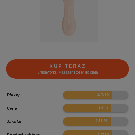
KUP TERAZ
Brushworks, Masażer, Roller do ciała
7.5
Efekty
7.4
Cena
7.3
Jakość
7.5
Komfort zabiegu