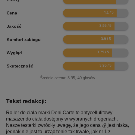
8.2
Cena
7.9
Jakość
7.8
Komfort zabiegu
7.5
Wygląd
7.9
Skuteczność
Średnia ocena:
3.95
,
40
głosów
Tekst redakcji:
Roller do ciała marki Deni Carte to antycellulitowy
masażer do ciała dostępny w wybranych drogeriach.
Nasze testerki zwróciły uwagę, że jego cena 💰 jest niska,
jednak nie jest to urządzenie tak trwałe, jak nr 1 z