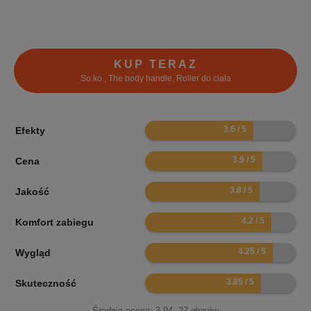
KUP TERAZ
So.ko., The body handle, Roller do ciała
7.2
Efekty
7.8
Cena
7.6
Jakość
8.4
Komfort zabiegu
8.5
Wygląd
7.7
Skuteczność
Średnia ocena:
3.94
,
27
głosów