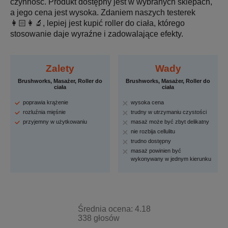
czynność. Produkt dostępny jest w wybranych sklepach,
a jego cena jest wysoka. Zdaniem naszych testerek
👩🏻‍👩‍🔬, lepiej jest kupić roller do ciała, którego
stosowanie daje wyraźne i zadowalające efekty.
Zalety
Wady
Brushworks, Masażer, Roller do
Brushworks, Masażer, Roller do
ciała
ciała
poprawia krążenie
wysoka cena
rozluźnia mięśnie
trudny w utrzymaniu czystości
przyjemny w użytkowaniu
masaż może być zbyt delikatny
nie rozbija cellulitu
trudno dostępny
masaż powinien być
wykonywany w jednym kierunku
Średnia ocena: 4.18
338 głosów