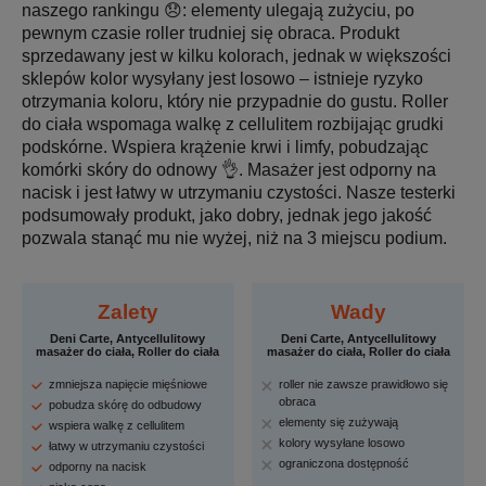
naszego rankingu 😞: elementy ulegają zużyciu, po
pewnym czasie roller trudniej się obraca. Produkt
sprzedawany jest w kilku kolorach, jednak w większości
sklepów kolor wysyłany jest losowo – istnieje ryzyko
otrzymania koloru, który nie przypadnie do gustu. Roller
do ciała wspomaga walkę z cellulitem rozbijając grudki
podskórne. Wspiera krążenie krwi i limfy, pobudzając
komórki skóry do odnowy 👌. Masażer jest odporny na
nacisk i jest łatwy w utrzymaniu czystości. Nasze testerki
podsumowały produkt, jako dobry, jednak jego jakość
pozwala stanąć mu nie wyżej, niż na 3 miejscu podium.
Zalety
Wady
Deni Carte, Antycellulitowy
Deni Carte, Antycellulitowy
masażer do ciała, Roller do ciała
masażer do ciała, Roller do ciała
zmniejsza napięcie mięśniowe
roller nie zawsze prawidłowo się
obraca
pobudza skórę do odbudowy
elementy się zużywają
wspiera walkę z cellulitem
kolory wysyłane losowo
łatwy w utrzymaniu czystości
ograniczona dostępność
odporny na nacisk