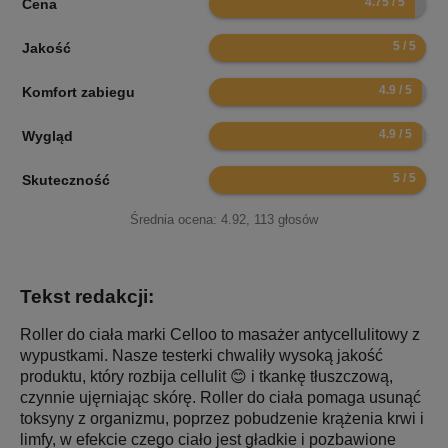
Cena
10
Jakość
9.8
Komfort zabiegu
9.8
Wygląd
10
Skuteczność
Średnia ocena:
4.92
,
113
głosów
Tekst redakcji:
Roller do ciała marki Celloo to masażer antycellulitowy z
wypustkami. Nasze testerki chwaliły wysoką jakość
produktu, który rozbija cellulit 😊 i tkankę tłuszczową,
czynnie ujęrniając skórę. Roller do ciała pomaga usunąć
toksyny z organizmu, poprzez pobudzenie krążenia krwi i
limfy, w efekcie czego ciało jest gładkie i pozbawione