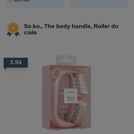
niska cena
So.ko., The body handle, Roller do
ciała
3.94