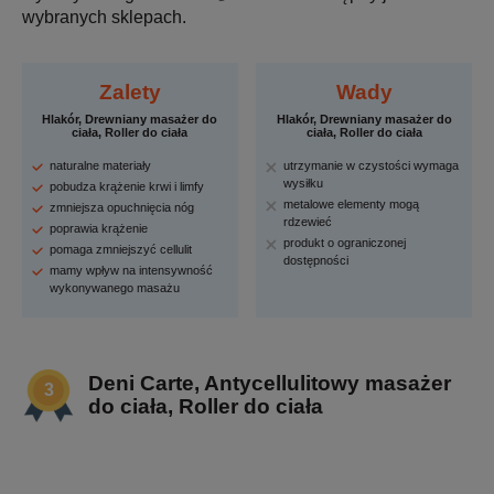
wybranych sklepach.
Zalety
Wady
Hlakór, Drewniany masażer do
Hlakór, Drewniany masażer do
ciała, Roller do ciała
ciała, Roller do ciała
naturalne materiały
utrzymanie w czystości wymaga
wysiłku
pobudza krążenie krwi i limfy
metalowe elementy mogą
zmniejsza opuchnięcia nóg
rdzewieć
poprawia krążenie
produkt o ograniczonej
pomaga zmniejszyć cellulit
dostępności
mamy wpływ na intensywność
wykonywanego masażu
Deni Carte, Antycellulitowy masażer
do ciała, Roller do ciała