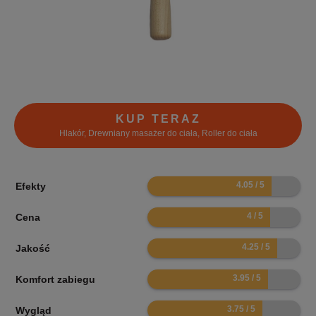
KUP TERAZ
Hlakór, Drewniany masażer do ciała, Roller do ciała
8.1
Efekty
8
Cena
8.5
Jakość
7.9
Komfort zabiegu
7.5
Wygląd