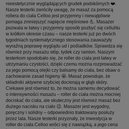
nieestetycznie wyglądających grudek podskórnych ❤️.
Nasze testerki zwróciły uwagę, że masaż za pomocą
rollera do ciała Celloo jest przyjemny i niewątpliwie
pomaga zmniejszyć napięcie mięśniowe 💪. Masażer
pozwala w łatwy i przyjemny sposób pozbyć się cellulitu
w krótkim okresie czasu – nasze testerki już po dwóch
tygodniach systematycznego stosowania zauważyły
wyraźną poprawę wyglądu ud i pośladków. Sprawdza się
również przy masażu stóp, łydek czy ramion. Naszym
testerkom spodobało się, że roller do ciała jest łatwy w
utrzymaniu czystości, dzięki czemu można rozprowadzać
za jego pomocą olejki czy balsamy do ciała, bez obaw o
zachowanie zasad higieny 🤩. Masaż powoduje, że
składniki aktywne szybciej docierają w głąb skóry.
Ciekawe jest również to, że można samemu decydować
o intensywności masażu – roller do ciała można mocniej
dociskać do ciała, ale skuteczny jest również masaż bez
dużego nacisku na ciało 😉. Masażer jest wygodny,
poręczny i solidny – odpowiednio traktowany posłuży
przez lata. Nasze testerki przyznały, że inwestycja w
roller do ciała Celloo wróci się z nawiązką, a jego cena