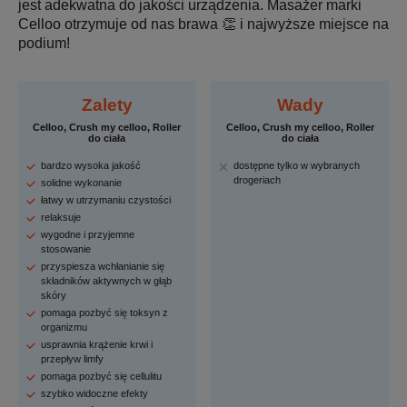
jest adekwatna do jakości urządzenia. Masażer marki
Celloo otrzymuje od nas brawa 👏 i najwyższe miejsce na
podium!
Zalety
Wady
Celloo, Crush my celloo, Roller
Celloo, Crush my celloo, Roller
do ciała
do ciała
bardzo wysoka jakość
dostępne tylko w wybranych
drogeriach
solidne wykonanie
łatwy w utrzymaniu czystości
relaksuje
wygodne i przyjemne
stosowanie
przyspiesza wchłanianie się
składników aktywnych w głąb
skóry
pomaga pozbyć się toksyn z
organizmu
usprawnia krążenie krwi i
przepływ limfy
pomaga pozbyć się cellulitu
szybko widoczne efekty