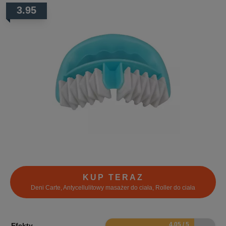
3.95
KUP TERAZ
Deni Carte, Antycellulitowy masażer do ciała, Roller do ciała
8.1
Efekty