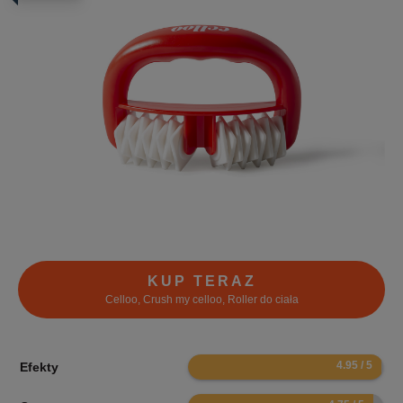
KUP TERAZ
Celloo, Crush my celloo, Roller do ciała
9.9
Efekty
9.5