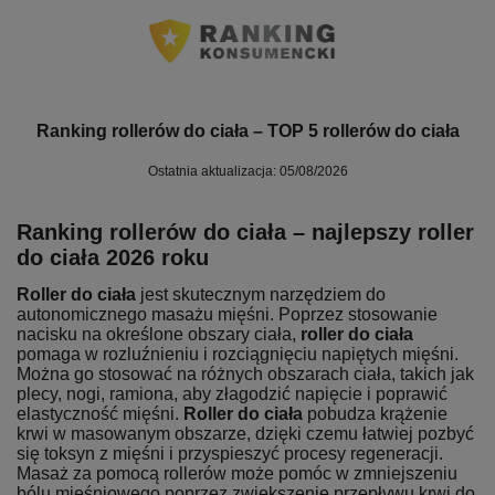
Ranking rollerów do ciała – TOP 5 rollerów do ciała
Ostatnia aktualizacja: 05/08/2026
Ranking rollerów do ciała – najlepszy roller
do ciała 2026 roku
Roller do ciała
jest skutecznym narzędziem do
autonomicznego masażu mięśni. Poprzez stosowanie
nacisku na określone obszary ciała,
roller do ciała
pomaga w rozluźnieniu i rozciągnięciu napiętych mięśni.
Można go stosować na różnych obszarach ciała, takich jak
plecy, nogi, ramiona, aby złagodzić napięcie i poprawić
elastyczność mięśni.
Roller do ciała
pobudza krążenie
krwi w masowanym obszarze, dzięki czemu łatwiej pozbyć
się toksyn z mięśni i przyspieszyć procesy regeneracji.
Masaż za pomocą rollerów może pomóc w zmniejszeniu
bólu mięśniowego poprzez zwiększenie przepływu krwi do