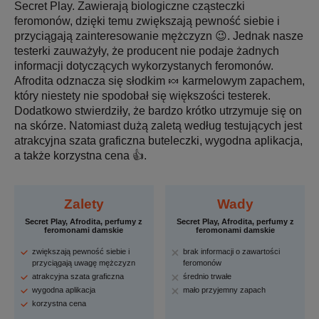
Secret Play. Zawierają biologiczne cząsteczki
feromonów, dzięki temu zwiększają pewność siebie i
przyciągają zainteresowanie mężczyzn 😉. Jednak nasze
testerki zauważyły, że producent nie podaje żadnych
informacji dotyczących wykorzystanych feromonów.
Afrodita odznacza się słodkim 🍬 karmelowym zapachem,
który niestety nie spodobał się większości testerek.
Dodatkowo stwierdziły, że bardzo krótko utrzymuje się on
na skórze. Natomiast dużą zaletą według testujących jest
atrakcyjna szata graficzna buteleczki, wygodna aplikacja,
a także korzystna cena 👍.
Zalety
Wady
Secret Play, Afrodita, perfumy z
Secret Play, Afrodita, perfumy z
feromonami damskie
feromonami damskie
zwiększają pewność siebie i
brak informacji o zawartości
przyciągają uwagę mężczyzn
feromonów
atrakcyjna szata graficzna
średnio trwałe
wygodna aplikacja
mało przyjemny zapach
korzystna cena