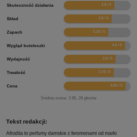
7.6
Skuteczność działania
7.2
Skład
6.7
Zapach
9.2
Wygląd buteleczki
7.8
Wydajność
7.5
Trwałość
9.3
Cena
Średnia ocena:
3.95
,
28
głosów
Tekst redakcji:
Afrodita to perfumy damskie z feromonami od marki