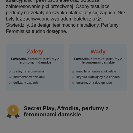
atrakcyjność i pewność siebie oraz wzbudza
zainteresowanie płci przeciwnej. Osoby testujące
perfumy narzekały na szybko ulatniający się zapach. Nie
były też zachwycone wyglądem buteleczki 🤨.
Stwierdziły, że design jest mocno nietrafiony. Perfumy
Feromist są trudno dostępne.
Zalety
Wady
LoveStim, Feromist, perfumy z
LoveStim, Feromist, perfumy z
feromonami damskie
feromonami damskie
z silnymi feromonami
mało feromonów w składzie
skuteczne w działaniu
szybko ulatniający się zapach
delikatny zapach
ograniczona dostępność
Secret Play, Afrodita, perfumy z
feromonami damskie