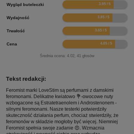
7.9
Wygląd buteleczki
7.7
Wydajność
7.3
Trwałość
8.1
Cena
Średnia ocena:
4.02
,
41
głosów
Tekst redakcji:
Feromist marki LoveStim są perfumami z damskimi
feromonami. Delikatne kwiatowo 💐-owocowe nuty
wzbogacone są Estratetraenolem i Androstenonem -
silnymi feromonami. Nasze testerki potwierdziły
skuteczność działania perfum, chociaż stwierdziły, że
feromonów w składzie mogłoby być więcej. Niemniej
Feromist spełnia swoje zadanie 😍. Wzmacnia