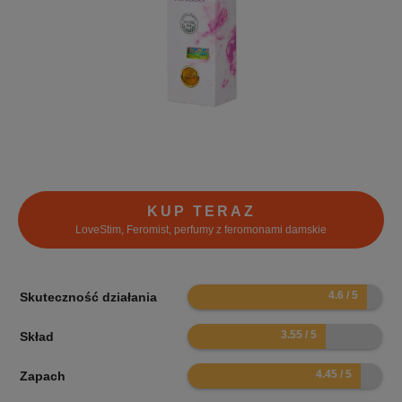
KUP TERAZ
LoveStim, Feromist, perfumy z feromonami damskie
9.2
Skuteczność działania
7.1
Skład
8.9
Zapach