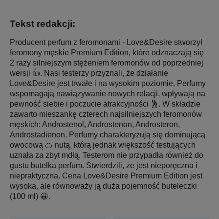
Tekst redakcji:
Producent perfum z feromonami - Love&Desire stworzył
feromony męskie Premium Edition, które odznaczają się
2 razy silniejszym stężeniem feromonów od poprzedniej
wersji 👍. Nasi testerzy przyznali, że działanie
Love&Desire jest trwałe i na wysokim poziomie. Perfumy
wspomagają nawiązywanie nowych relacji, wpływają na
pewność siebie i poczucie atrakcyjności 🕺. W składzie
zawarto mieszankę czterech najsilniejszych feromonów
męskich: Androstenol, Androstenon, Androsteron,
Androstadienon. Perfumy charakteryzują się dominującą
owocową 🍊 nutą, którą jednak większość testujących
uznała za zbyt mdłą. Testerom nie przypadła również do
gustu butelka perfum. Stwierdzili, że jest nieporęczna i
niepraktyczna. Cena Love&Desire Premium Edition jest
wysoka, ale równoważy ją duża pojemność buteleczki
(100 ml) 😀.