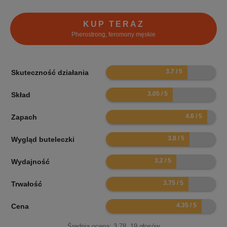
KUP TERAZ
Pherostrong, feromony męskie
7.4
Skuteczność działania
6.1
Skład
9.2
Zapach
7.6
Wygląd buteleczki
6.4
Wydajność
7.5
Trwałość
8.7
Cena
Średnia ocena:
3.78
,
19
głosów