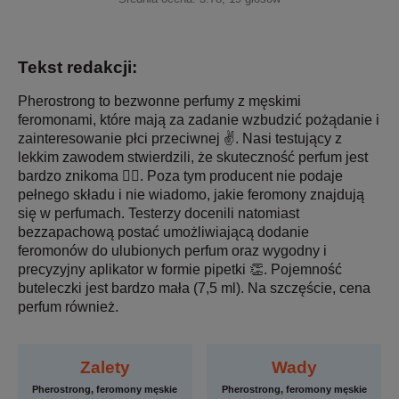
Tekst redakcji:
Pherostrong to bezwonne perfumy z męskimi
feromonami, które mają za zadanie wzbudzić pożądanie i
zainteresowanie płci przeciwnej ✌️. Nasi testujący z
lekkim zawodem stwierdzili, że skuteczność perfum jest
bardzo znikoma 🤷‍♂️. Poza tym producent nie podaje
pełnego składu i nie wiadomo, jakie feromony znajdują
się w perfumach. Testerzy docenili natomiast
bezzapachową postać umożliwiającą dodanie
feromonów do ulubionych perfum oraz wygodny i
precyzyjny aplikator w formie pipetki 👏. Pojemność
buteleczki jest bardzo mała (7,5 ml). Na szczęście, cena
perfum również.
Zalety
Wady
Pherostrong, feromony męskie
Pherostrong, feromony męskie