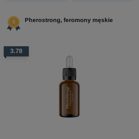
Pherostrong, feromony męskie
3.78