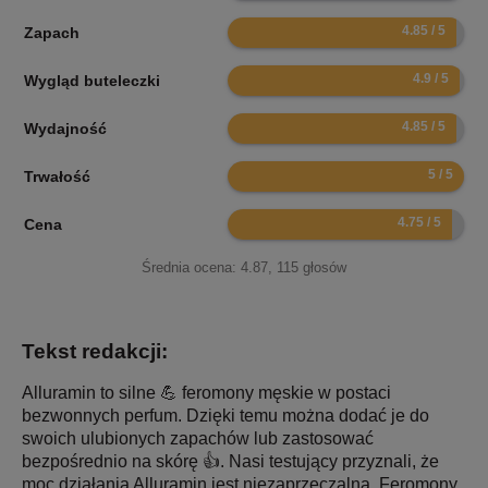
9.7
Zapach
9.8
Wygląd buteleczki
9.7
Wydajność
10
Trwałość
9.5
Cena
Średnia ocena:
4.87
,
115
głosów
Tekst redakcji:
Alluramin to silne 💪 feromony męskie w postaci
bezwonnych perfum. Dzięki temu można dodać je do
swoich ulubionych zapachów lub zastosować
bezpośrednio na skórę 👍. Nasi testujący przyznali, że
moc działania Alluramin jest niezaprzeczalna. Feromony