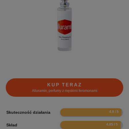
KUP TERAZ
Alluramin, perfumy z męskimi feromonami
9.8
Skuteczność działania
9.7
Skład