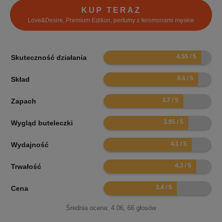
KUP TERAZ
Love&Desire, Premium Edition, perfumy z feromonami męskie
9.1
Skuteczność działania
8.8
Skład
7.4
Zapach
7.9
Wygląd buteleczki
8.2
Wydajność
8.6
Trwałość
6.8
Cena
Średnia ocena:
4.06
,
66
głosów