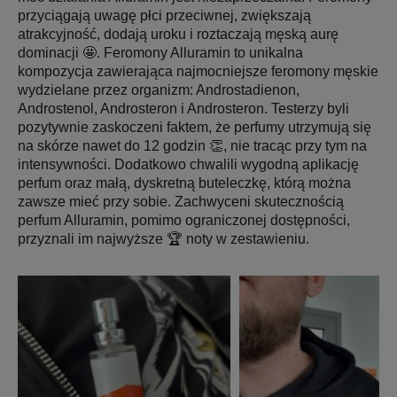
przyciągają uwagę płci przeciwnej, zwiększają
atrakcyjność, dodają uroku i roztaczają męską aurę
dominacji 🤩. Feromony Alluramin to unikalna
kompozycja zawierająca najmocniejsze feromony męskie
wydzielane przez organizm: Androstadienon,
Androstenol, Androsteron i Androsteron. Testerzy byli
pozytywnie zaskoczeni faktem, że perfumy utrzymują się
na skórze nawet do 12 godzin 👏, nie tracąc przy tym na
intensywności. Dodatkowo chwalili wygodną aplikację
perfum oraz małą, dyskretną buteleczkę, którą można
zawsze mieć przy sobie. Zachwyceni skutecznością
perfum Alluramin, pomimo ograniczonej dostępności,
przyznali im najwyższe 🏆 noty w zestawieniu.