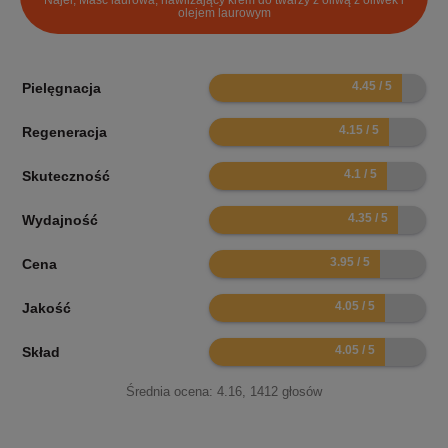
olejem laurowym
8.9
Pielęgnacja
8.3
Regeneracja
8.2
Skuteczność
8.7
Wydajność
7.9
Cena
8.1
Jakość
8.1
Skład
Średnia ocena:
4.16
,
1412
głosów