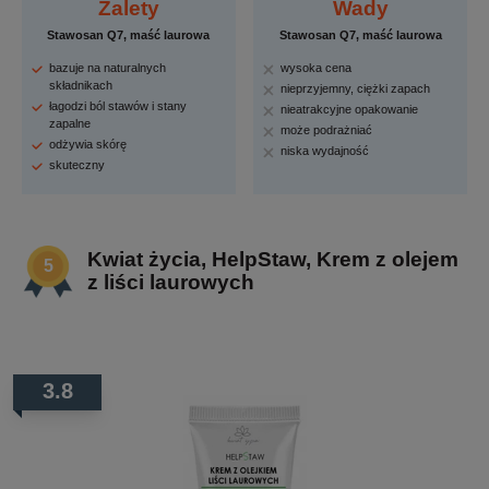
Zalety
Wady
Stawosan Q7, maść laurowa
Stawosan Q7, maść laurowa
bazuje na naturalnych
wysoka cena
składnikach
nieprzyjemny, ciężki zapach
łagodzi ból stawów i stany
nieatrakcyjne opakowanie
zapalne
może podrażniać
odżywia skórę
niska wydajność
skuteczny
Kwiat życia, HelpStaw, Krem z olejem
z liści laurowych
3.8