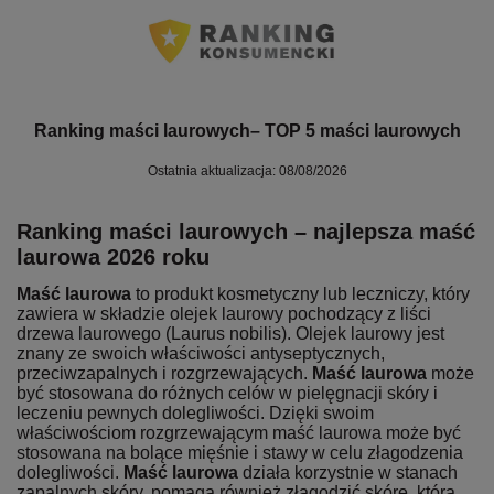
Ranking maści laurowych– TOP 5 maści laurowych
Ostatnia aktualizacja: 08/08/2026
Ranking maści laurowych – najlepsza maść
laurowa 2026 roku
Maść laurowa
to produkt kosmetyczny lub leczniczy, który
zawiera w składzie olejek laurowy pochodzący z liści
drzewa laurowego (Laurus nobilis). Olejek laurowy jest
znany ze swoich właściwości antyseptycznych,
przeciwzapalnych i rozgrzewających.
Maść laurowa
może
być stosowana do różnych celów w pielęgnacji skóry i
leczeniu pewnych dolegliwości. Dzięki swoim
właściwościom rozgrzewającym maść laurowa może być
stosowana na bolące mięśnie i stawy w celu złagodzenia
dolegliwości.
Maść laurowa
działa korzystnie w stanach
zapalnych skóry, pomaga również złagodzić skórę, która