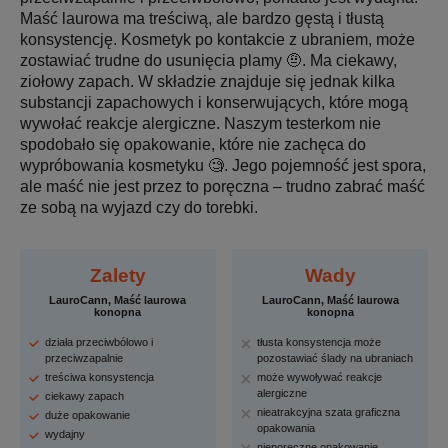
Maść laurowa ma treściwą, ale bardzo gęstą i tłustą
konsystencję. Kosmetyk po kontakcie z ubraniem, może
zostawiać trudne do usunięcia plamy 🤨. Ma ciekawy,
ziołowy zapach. W składzie znajduje się jednak kilka
substancji zapachowych i konserwujących, które mogą
wywołać reakcje alergiczne. Naszym testerkom nie
spodobało się opakowanie, które nie zachęca do
wypróbowania kosmetyku 🧐. Jego pojemność jest spora,
ale maść nie jest przez to poręczna – trudno zabrać maść
ze sobą na wyjazd czy do torebki.
Zalety
Wady
LauroCann, Maść laurowa
LauroCann, Maść laurowa
konopna
konopna
działa przeciwbólowo i
tłusta konsystencja może
przeciwzapalnie
pozostawiać ślady na ubraniach
treściwa konsystencja
może wywoływać reakcje
alergiczne
ciekawy zapach
nieatrakcyjna szata graficzna
duże opakowanie
opakowania
wydajny
nieporęczne opakowanie