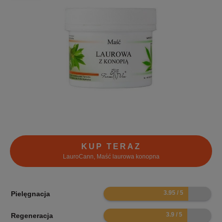
KUP TERAZ
LauroCann, Maść laurowa konopna
7.9
Pielęgnacja
7.8
Regeneracja