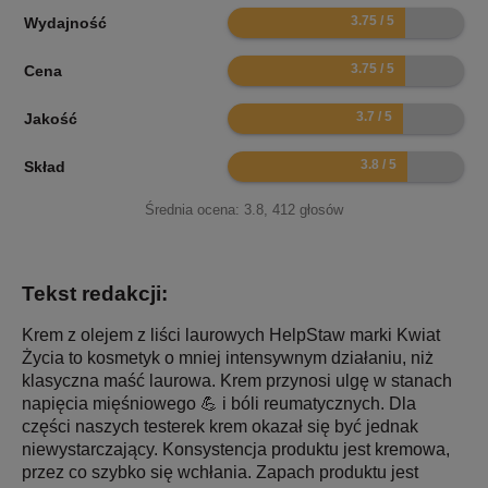
7.5
Wydajność
7.5
Cena
7.4
Jakość
7.6
Skład
Średnia ocena:
3.8
,
412
głosów
Tekst redakcji:
Krem z olejem z liści laurowych HelpStaw marki Kwiat
Życia to kosmetyk o mniej intensywnym działaniu, niż
klasyczna maść laurowa. Krem przynosi ulgę w stanach
napięcia mięśniowego 💪 i bóli reumatycznych. Dla
części naszych testerek krem okazał się być jednak
niewystarczający. Konsystencja produktu jest kremowa,
przez co szybko się wchłania. Zapach produktu jest