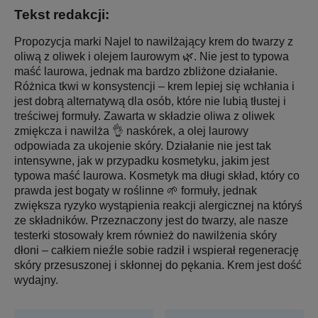
Tekst redakcji:
Propozycja marki Najel to nawilżający krem do twarzy z
oliwą z oliwek i olejem laurowym 🌿. Nie jest to typowa
maść laurowa, jednak ma bardzo zbliżone działanie.
Różnica tkwi w konsystencji – krem lepiej się wchłania i
jest dobrą alternatywą dla osób, które nie lubią tłustej i
treściwej formuły. Zawarta w składzie oliwa z oliwek
zmiękcza i nawilża 👌 naskórek, a olej laurowy
odpowiada za ukojenie skóry. Działanie nie jest tak
intensywne, jak w przypadku kosmetyku, jakim jest
typowa maść laurowa. Kosmetyk ma długi skład, który co
prawda jest bogaty w roślinne 🌱 formuły, jednak
zwiększa ryzyko wystąpienia reakcji alergicznej na któryś
ze składników. Przeznaczony jest do twarzy, ale nasze
testerki stosowały krem również do nawilżenia skóry
dłoni – całkiem nieźle sobie radził i wspierał regenerację
skóry przesuszonej i skłonnej do pękania. Krem jest dość
wydajny.