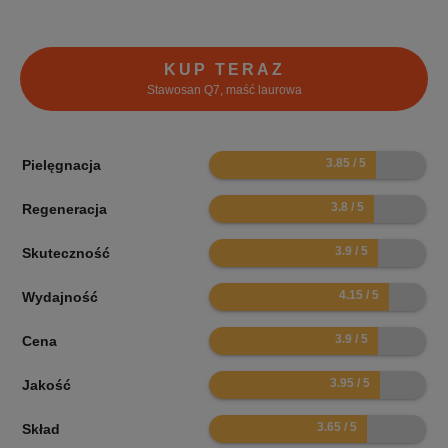
KUP TERAZ
Stawosan Q7, maść laurowa
7.7
Pielęgnacja
7.6
Regeneracja
7.8
Skuteczność
8.3
Wydajność
7.8
Cena
7.9
Jakość
7.3
Skład