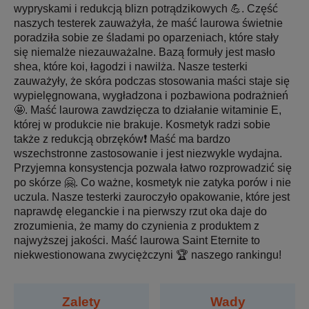
wypryskami i redukcją blizn potrądzikowych 💪. Część
naszych testerek zauważyła, że maść laurowa świetnie
poradziła sobie ze śladami po oparzeniach, które stały
się niemalże niezauważalne. Bazą formuły jest masło
shea, które koi, łagodzi i nawilża. Nasze testerki
zauważyły, że skóra podczas stosowania maści staje się
wypielęgnowana, wygładzona i pozbawiona podrażnień
🤩. Maść laurowa zawdzięcza to działanie witaminie E,
której w produkcie nie brakuje. Kosmetyk radzi sobie
także z redukcją obrzęków❗ Maść ma bardzo
wszechstronne zastosowanie i jest niezwykle wydajna.
Przyjemna konsystencja pozwala łatwo rozprowadzić się
po skórze 🤗. Co ważne, kosmetyk nie zatyka porów i nie
uczula. Nasze testerki zauroczyło opakowanie, które jest
naprawdę eleganckie i na pierwszy rzut oka daje do
zrozumienia, że mamy do czynienia z produktem z
najwyższej jakości. Maść laurowa Saint Eternite to
niekwestionowana zwyciężczyni 🏆 naszego rankingu!
Zalety
Wady