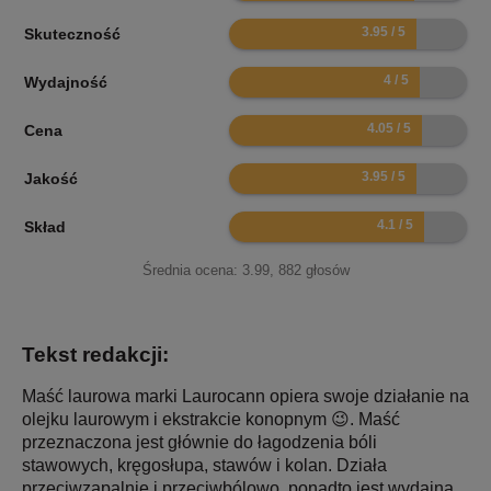
7.9
Skuteczność
8
Wydajność
8.1
Cena
7.9
Jakość
8.2
Skład
Średnia ocena:
3.99
,
882
głosów
Tekst redakcji:
Maść laurowa marki Laurocann opiera swoje działanie na
olejku laurowym i ekstrakcie konopnym 😉. Maść
przeznaczona jest głównie do łagodzenia bóli
stawowych, kręgosłupa, stawów i kolan. Działa
przeciwzapalnie i przeciwbólowo, ponadto jest wydajna.