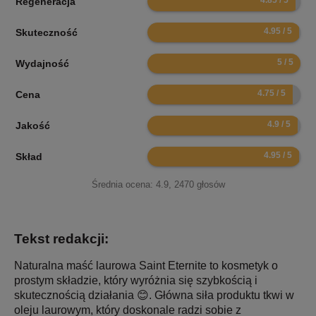
Regeneracja
9.9
Skuteczność
10
Wydajność
9.5
Cena
9.8
Jakość
9.9
Skład
Średnia ocena:
4.9
,
2470
głosów
Tekst redakcji:
Naturalna maść laurowa Saint Eternite to kosmetyk o
prostym składzie, który wyróżnia się szybkością i
skutecznością działania 😊. Główna siła produktu tkwi w
oleju laurowym, który doskonale radzi sobie z