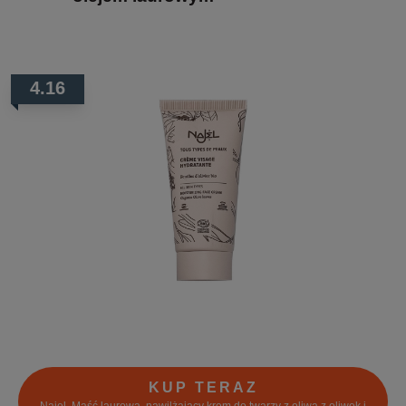
4.16
KUP TERAZ
Najel, Maść laurowa, nawilżający krem do twarzy z oliwą z oliwek i