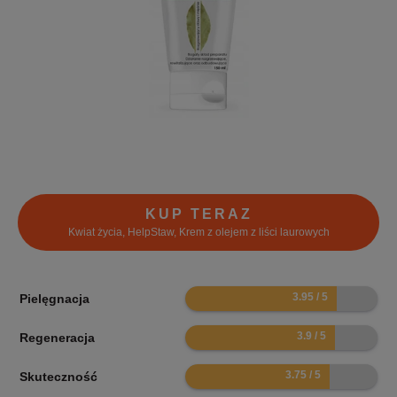
KUP TERAZ
Kwiat życia, HelpStaw, Krem z olejem z liści laurowych
7.9
Pielęgnacja
7.8
Regeneracja
7.5
Skuteczność