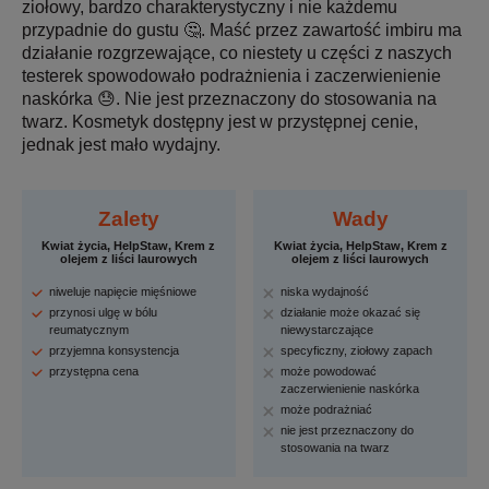
ziołowy, bardzo charakterystyczny i nie każdemu
przypadnie do gustu 🤔. Maść przez zawartość imbiru ma
działanie rozgrzewające, co niestety u części z naszych
testerek spowodowało podrażnienia i zaczerwienienie
naskórka 😓. Nie jest przeznaczony do stosowania na
twarz. Kosmetyk dostępny jest w przystępnej cenie,
jednak jest mało wydajny.
Zalety
Wady
Kwiat życia, HelpStaw, Krem z
Kwiat życia, HelpStaw, Krem z
olejem z liści laurowych
olejem z liści laurowych
niweluje napięcie mięśniowe
niska wydajność
przynosi ulgę w bólu
działanie może okazać się
reumatycznym
niewystarczające
przyjemna konsystencja
specyficzny, ziołowy zapach
przystępna cena
może powodować
zaczerwienienie naskórka
może podrażniać
nie jest przeznaczony do
stosowania na twarz