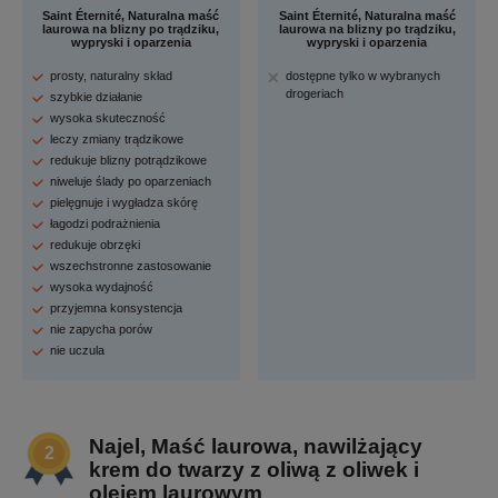
Saint Éternité, Naturalna maść
Saint Éternité, Naturalna maść
laurowa na blizny po trądziku,
laurowa na blizny po trądziku,
wypryski i oparzenia
wypryski i oparzenia
prosty, naturalny skład
dostępne tylko w wybranych
drogeriach
szybkie działanie
wysoka skuteczność
leczy zmiany trądzikowe
redukuje blizny potrądzikowe
niweluje ślady po oparzeniach
pielęgnuje i wygładza skórę
łagodzi podrażnienia
redukuje obrzęki
wszechstronne zastosowanie
wysoka wydajność
przyjemna konsystencja
nie zapycha porów
nie uczula
Najel, Maść laurowa, nawilżający
krem do twarzy z oliwą z oliwek i
olejem laurowym