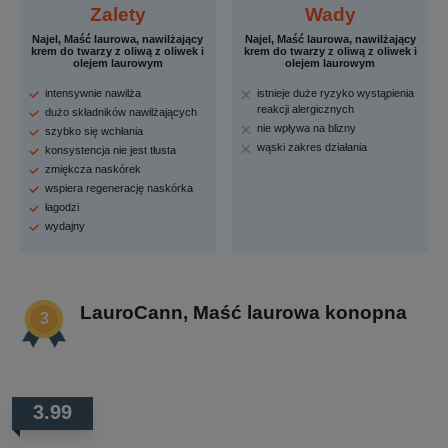
Zalety
Wady
Najel, Maść laurowa, nawilżający
Najel, Maść laurowa, nawilżający
krem do twarzy z oliwą z oliwek i
krem do twarzy z oliwą z oliwek i
olejem laurowym
olejem laurowym
intensywnie nawilża
istnieje duże ryzyko wystąpienia
reakcji alergicznych
dużo składników nawilżających
nie wpływa na blizny
szybko się wchłania
wąski zakres działania
konsystencja nie jest tłusta
zmiękcza naskórek
wspiera regenerację naskórka
łagodzi
wydajny
LauroCann, Maść laurowa konopna
3.99