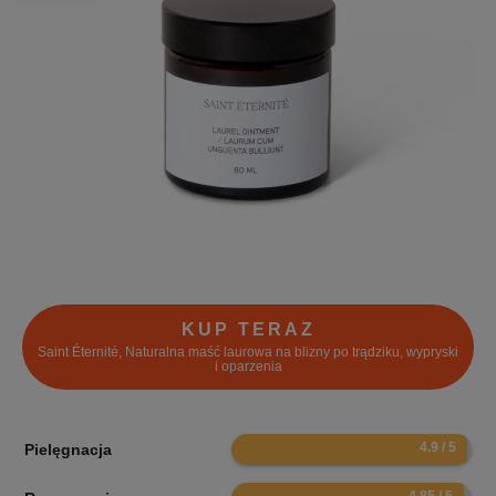
KUP TERAZ
Saint Éternité, Naturalna maść laurowa na blizny po trądziku, wypryski
i oparzenia
9.8
Pielęgnacja
9.7