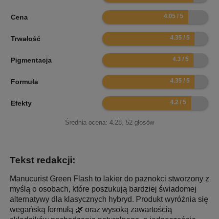
8.1
Cena
8.7
Trwałość
8.6
Pigmentacja
8.7
Formuła
8.4
Efekty
Średnia ocena:
4.28
,
52
głosów
Tekst redakcji:
Manucurist Green Flash to lakier do paznokci stworzony z
myślą o osobach, które poszukują bardziej świadomej
alternatywy dla klasycznych hybryd. Produkt wyróżnia się
wegańską formułą 🌿 oraz wysoką zawartością