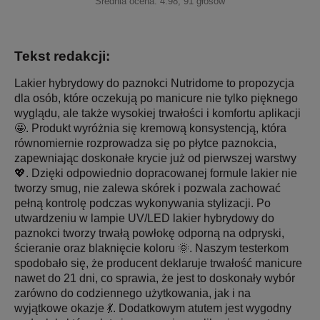
Średnia ocena:
4.98
,
91
głosów
Tekst redakcji:
Lakier hybrydowy do paznokci Nutridome to propozycja
dla osób, które oczekują po manicure nie tylko pięknego
wyglądu, ale także wysokiej trwałości i komfortu aplikacji
🤩. Produkt wyróżnia się kremową konsystencją, która
równomiernie rozprowadza się po płytce paznokcia,
zapewniając doskonałe krycie już od pierwszej warstwy
💖. Dzięki odpowiednio dopracowanej formule lakier nie
tworzy smug, nie zalewa skórek i pozwala zachować
pełną kontrolę podczas wykonywania stylizacji. Po
utwardzeniu w lampie UV/LED lakier hybrydowy do
paznokci tworzy trwałą powłokę odporną na odpryski,
ścieranie oraz blaknięcie koloru 🌞. Naszym testerkom
spodobało się, że producent deklaruje trwałość manicure
nawet do 21 dni, co sprawia, że jest to doskonały wybór
zarówno do codziennego użytkowania, jak i na
wyjątkowe okazje 💃. Dodatkowym atutem jest wygodny