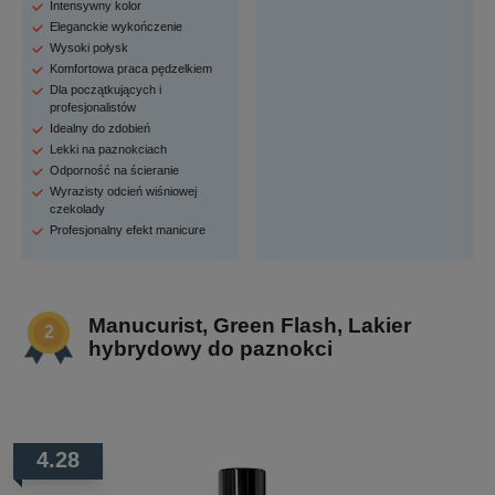
Intensywny kolor
Eleganckie wykończenie
Wysoki połysk
Komfortowa praca pędzelkiem
Dla początkujących i
profesjonalistów
Idealny do zdobień
Lekki na paznokciach
Odporność na ścieranie
Wyrazisty odcień wiśniowej
czekolady
Profesjonalny efekt manicure
Manucurist, Green Flash, Lakier
hybrydowy do paznokci
4.28