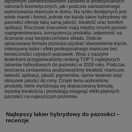
ogromnym zainteresowaniem zarówno w profesjonalnych
salonach kosmetycznych, jak i podczas samodzielnego
wykonywania manicure w domu. Na rynku dostępnych jest
wiele marek i formuł, jednak nie każdy lakier hybrydowy do
paznokci oferuje taką samą jakość, trwałość oraz komfort
aplikacji. Kluczowe znaczenie mają między innymi poziom
napigmentowania, konsystencja produktu, odporność na
ścieranie oraz bezpieczeństwo składu. Dobrze
opracowana formuła pozwala uzyskać równomierne krycie,
intensywny kolor i efekt profesjonalnego manicure bez
konieczności częstych poprawek. Wraz z naszymi
testerkami przygotowaliśmy ranking TOP 5 najlepszych
lakierów hybrydowych do paznokci w 2026 roku. Podczas
tworzenia zestawienia analizowaliśmy trwałość manicure,
łatwość aplikacji, jakość pigmentów, opinie testerek oraz
stosunek jakości do ceny. Dzięki temu wybraliśmy
produkty, które wyróżniają się dopracowaną formułą,
wysoką trwałością i pozwalają osiągnąć efekt pięknych
paznokci na najwyższym poziomie.
Najlepszy lakier hybrydowy do paznokci –
recenzje