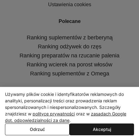
Ustawienia cookies
Polecane
Ranking suplementów z berberyną
Ranking odżywek do rzęs
Ranking preparatów na rzucanie palenia
Ranking wcierek na porost włosów
Ranking suplementów z Omega
Wersje językowe
Używamy plików cookie i identyfikatorów reklamowych do
analityki, personalizacji treści oraz prowadzenia reklam
spersonalizowanych i niespersonalizowanych. Szczegóły
znajdziesz w
polityce prywatności
oraz w
zasadach Google
dot. odpowiedzialności za dane
.
Odrzuć
Akceptuj