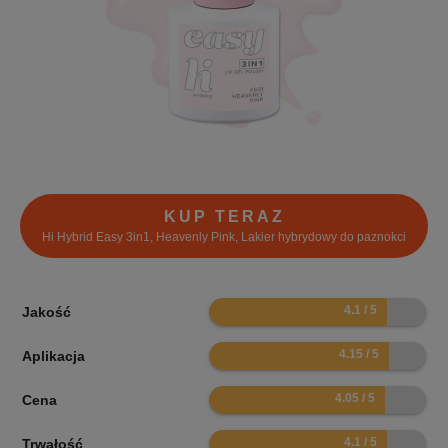
KUP TERAZ
Hi Hybrid Easy 3in1, Heavenly Pink, Lakier hybrydowy do paznokci
8.2
Jakość
8.3
Aplikacja
8.1
Cena
8.2
Trwałość