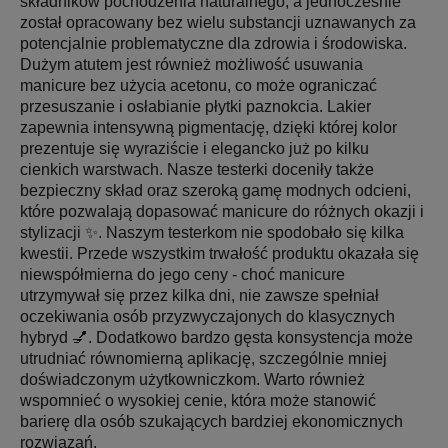
składników pochodzenia naturalnego, a jednocześnie
został opracowany bez wielu substancji uznawanych za
potencjalnie problematyczne dla zdrowia i środowiska.
Dużym atutem jest również możliwość usuwania
manicure bez użycia acetonu, co może ograniczać
przesuszanie i osłabianie płytki paznokcia. Lakier
zapewnia intensywną pigmentację, dzięki której kolor
prezentuje się wyraziście i elegancko już po kilku
cienkich warstwach. Nasze testerki doceniły także
bezpieczny skład oraz szeroką gamę modnych odcieni,
które pozwalają dopasować manicure do różnych okazji i
stylizacji ✨. Naszym testerkom nie spodobało się kilka
kwestii. Przede wszystkim trwałość produktu okazała się
niewspółmierna do jego ceny - choć manicure
utrzymywał się przez kilka dni, nie zawsze spełniał
oczekiwania osób przyzwyczajonych do klasycznych
hybryd 💅. Dodatkowo bardzo gęsta konsystencja może
utrudniać równomierną aplikację, szczególnie mniej
doświadczonym użytkowniczkom. Warto również
wspomnieć o wysokiej cenie, która może stanowić
barierę dla osób szukających bardziej ekonomicznych
rozwiązań.