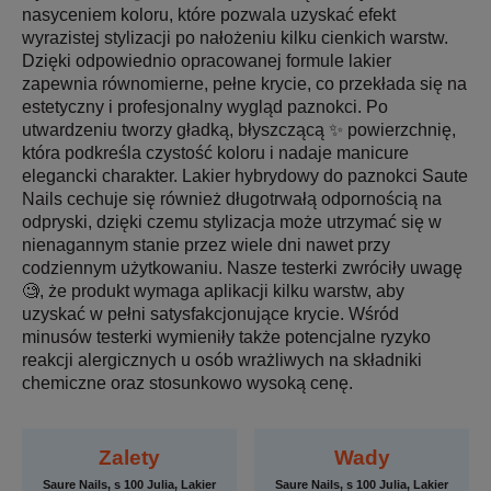
nasyceniem koloru, które pozwala uzyskać efekt
wyrazistej stylizacji po nałożeniu kilku cienkich warstw.
Dzięki odpowiednio opracowanej formule lakier
zapewnia równomierne, pełne krycie, co przekłada się na
estetyczny i profesjonalny wygląd paznokci. Po
utwardzeniu tworzy gładką, błyszczącą ✨ powierzchnię,
która podkreśla czystość koloru i nadaje manicure
elegancki charakter. Lakier hybrydowy do paznokci Saute
Nails cechuje się również długotrwałą odpornością na
odpryski, dzięki czemu stylizacja może utrzymać się w
nienagannym stanie przez wiele dni nawet przy
codziennym użytkowaniu. Nasze testerki zwróciły uwagę
🧐, że produkt wymaga aplikacji kilku warstw, aby
uzyskać w pełni satysfakcjonujące krycie. Wśród
minusów testerki wymieniły także potencjalne ryzyko
reakcji alergicznych u osób wrażliwych na składniki
chemiczne oraz stosunkowo wysoką cenę.
Zalety
Wady
Saure Nails, s 100 Julia, Lakier
Saure Nails, s 100 Julia, Lakier