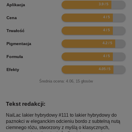
7.8
Aplikacja
8
Cena
8
Trwałość
8.4
Pigmentacja
8
Formuła
8.1
Efekty
Średnia ocena:
4.06
,
15
głosów
Tekst redakcji:
NaiLac lakier hybrydowy #111 to lakier hybrydowy do
paznokci w eleganckim odcieniu bordo z subtelną nutą
ciemnego różu, stworzony z myślą o klasycznych,