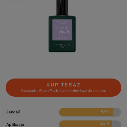
KUP TERAZ
Manucurist, Green Flash, Lakier hybrydowy do paznokci
8.8
Jakość
8.6
Aplikacja