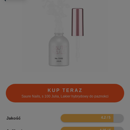
KUP TERAZ
Saure Nails, s 100 Julia, Lakier hybrydowy do paznokci
8.4
Jakość
8.5