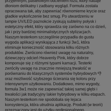
przyjemnym, pastelowym odcieniem różu, który nadaje
dłoniom delikatny i zadbany wygląd. Formuła została
opracowana tak, aby zapewniać równomierne krycie oraz
gładkie wykończenie bez smug. Po utwardzeniu w
lampie UV/LED paznokcie zyskują subtelny połysk i
estetyczny efekt, który sprawdza się zarówno na co dzień,
jak i przy bardziej minimalistycznych stylizacjach.
Naszym testerkom szczególnie przypadła do gustu
wygoda aplikacji wynikająca z funkcji 3w1, która
eliminuje konieczność stosowania kilku różnych
produktów. Zwrócono również uwagę na naturalny,
dziewczęcy odcień Heavenly Pink, który dobrze
komponuje się z różnymi typami karnacji. Testerki
zwróciły uwagę na znacznie mniejszą trwałość w
porównaniu do klasycznych systemów hybrydowych 👎
oraz możliwość szybszego ścierania się koloru przy
intensywnym użytkowaniu. Dodatkowo, mimo wygody,
formuła 3w1 może nie zapewniać takiej samej głębi i
trwałości jak tradycyjny lakier hybrydowy w kilku etapach.
Naszym testerkom nie spodobała się lejaca
konsystencja, która utrudnia aplikację. Produkt (w teorii)
przeznaczony jest do użytku profesjonalnego.