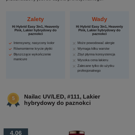
Zalety
Wady
Hi Hybrid Easy 3in1, Heavenly
Hi Hybrid Easy 3in1, Heavenly
Pink, Lakier hybrydowy do
Pink, Lakier hybrydowy do
paznokci
paznokci
Intensywny, nasycony kolor
Może powodować alergie
Równomierne krycie płytki
Wymaga kilku warstw
Błyszczące wykończenie
Zbyt płynna konsystencja
manicure
Wysoka cena lakieru
Zalecane tylko do użytku
profesjonalnego
Nailac UV/LED, #111, Lakier
hybrydowy do paznokci
4.06