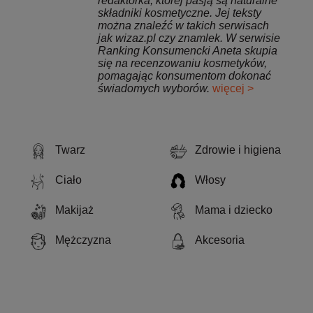
redaktorka, której pasją są naturalne
składniki kosmetyczne. Jej teksty
można znaleźć w takich serwisach
jak wizaz.pl czy znamlek. W serwisie
Ranking Konsumencki Aneta skupia
się na recenzowaniu kosmetyków,
pomagając konsumentom dokonać
świadomych wyborów.
więcej >
Twarz
Zdrowie i higiena
Ciało
Włosy
Makijaż
Mama i dziecko
Mężczyzna
Akcesoria