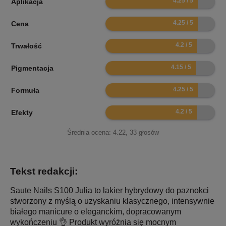
Aplikacja
8.5
Cena
8.4
Trwałość
8.3
Pigmentacja
8.5
Formuła
8.4
Efekty
Średnia ocena:
4.22
,
33
głosów
Tekst redakcji:
Saute Nails S100 Julia to lakier hybrydowy do paznokci
stworzony z myślą o uzyskaniu klasycznego, intensywnie
białego manicure o eleganckim, dopracowanym
wykończeniu 👌 Produkt wyróżnia się mocnym