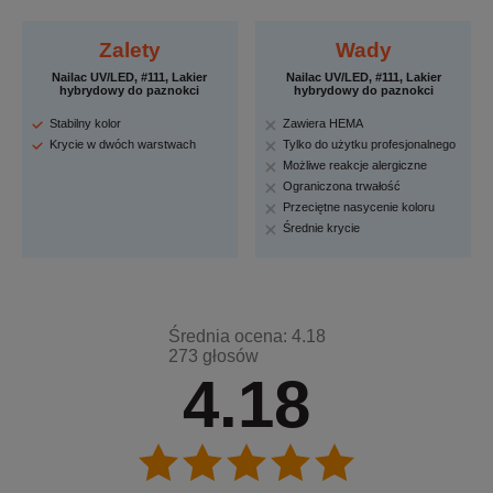
Zalety
Wady
Nailac UV/LED, #111, Lakier
Nailac UV/LED, #111, Lakier
hybrydowy do paznokci
hybrydowy do paznokci
Stabilny kolor
Zawiera HEMA
Krycie w dwóch warstwach
Tylko do użytku profesjonalnego
Możliwe reakcje alergiczne
Ograniczona trwałość
Przeciętne nasycenie koloru
Średnie krycie
Średnia ocena: 4.18
273 głosów
4.18