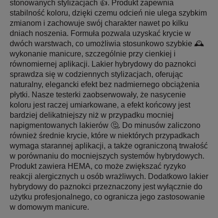
stonowanych stylizacjach 👍. Produkt zapewnia
stabilność koloru, dzięki czemu odcień nie ulega szybkim
zmianom i zachowuje swój charakter nawet po kilku
dniach noszenia. Formuła pozwala uzyskać krycie w
dwóch warstwach, co umożliwia stosunkowo szybkie 🕰️
wykonanie manicure, szczególnie przy cienkiej i
równomiernej aplikacji. Lakier hybrydowy do paznokci
sprawdza się w codziennych stylizacjach, oferując
naturalny, elegancki efekt bez nadmiernego obciążenia
płytki. Nasze testerki zaobserwowały, że nasycenie
koloru jest raczej umiarkowane, a efekt końcowy jest
bardziej delikatniejszy niż w przypadku mocniej
napigmentowanych lakierów 🤔. Do minusów zaliczono
również średnie krycie, które w niektórych przypadkach
wymaga starannej aplikacji, a także ograniczoną trwałość
w porównaniu do mocniejszych systemów hybrydowych.
Produkt zawiera HEMA, co może zwiększać ryzyko
reakcji alergicznych u osób wrażliwych. Dodatkowo lakier
hybrydowy do paznokci przeznaczony jest wyłącznie do
użytku profesjonalnego, co ogranicza jego zastosowanie
w domowym manicure.