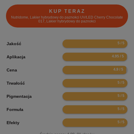
KUP TERAZ
Nutridome, Lakier hybrydowy do paznokci UV/LED Cherry Chocolate
017, Lakier hybrydowy do paznokci
10
Jakość
9.9
Aplikacja
9.8
Cena
10
Trwałość
10
Pigmentacja
10
Formuła
10
Efekty