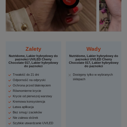
Zalety
Wady
Nutridome, Lakier hybrydowy do
Nutridome, Lakier hybrydowy do
paznokci UV/LED Cherry
paznokci UV/LED Cherry
Chocolate 017, Lakier hybrydowy
Chocolate 017, Lakier hybrydowy
do paznokci
do paznokci
Trwałość do 21 dni
Dostępny tylko w wybranych
sklepach
Odporność na odpryski
Ochrona przed blaknięciem
Równomierne krycie
Krycie od pierwszej warstwy
Kremowa konsystencja
Łatwa aplikacja
Bez smug i zacieków
Nie zalewa skórek
Szybkie utwardzanie UV/LED