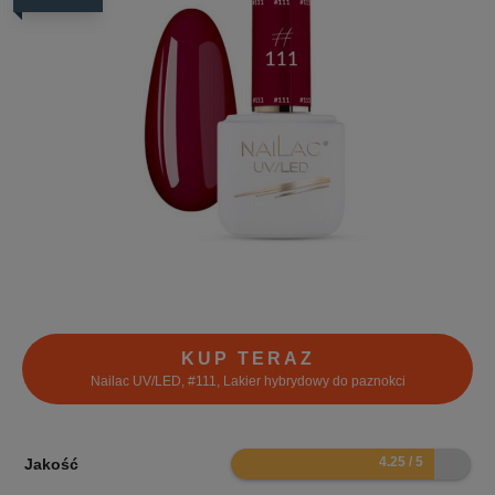
KUP TERAZ
Nailac UV/LED, #111, Lakier hybrydowy do paznokci
8.5
Jakość