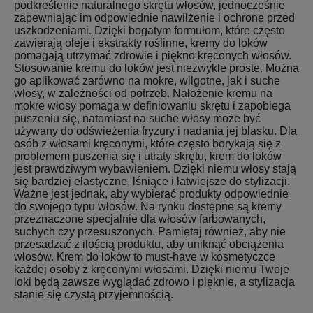
podkreślenie naturalnego skrętu włosów, jednocześnie
zapewniając im odpowiednie nawilżenie i ochronę przed
uszkodzeniami. Dzięki bogatym formułom, które często
zawierają oleje i ekstrakty roślinne, kremy do loków
pomagają utrzymać zdrowie i piękno kręconych włosów.
Stosowanie kremu do loków jest niezwykle proste. Można
go aplikować zarówno na mokre, wilgotne, jak i suche
włosy, w zależności od potrzeb. Nałożenie kremu na
mokre włosy pomaga w definiowaniu skrętu i zapobiega
puszeniu się, natomiast na suche włosy może być
używany do odświeżenia fryzury i nadania jej blasku. Dla
osób z włosami kręconymi, które często borykają się z
problemem puszenia się i utraty skrętu, krem do loków
jest prawdziwym wybawieniem. Dzięki niemu włosy stają
się bardziej elastyczne, lśniące i łatwiejsze do stylizacji.
Ważne jest jednak, aby wybierać produkty odpowiednie
do swojego typu włosów. Na rynku dostępne są kremy
przeznaczone specjalnie dla włosów farbowanych,
suchych czy przesuszonych. Pamiętaj również, aby nie
przesadzać z ilością produktu, aby uniknąć obciążenia
włosów. Krem do loków to must-have w kosmetyczce
każdej osoby z kręconymi włosami. Dzięki niemu Twoje
loki będą zawsze wyglądać zdrowo i pięknie, a stylizacja
stanie się czystą przyjemnością.