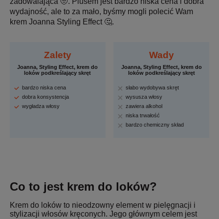
zadowalająca 🤨. Plusem jest bardzo niska cena i dobra
wydajność, ale to za mało, byśmy mogli polecić Wam
krem Joanna Styling Effect 🤔.
Zalety
Wady
Joanna, Styling Effect, krem do
Joanna, Styling Effect, krem do
loków podkreślający skręt
loków podkreślający skręt
bardzo niska cena
słabo wydobywa skręt
dobra konsystencja
wysusza włosy
wygładza włosy
zawiera alkohol
niska trwałość
bardzo chemiczny skład
Co to jest krem do loków?
Krem do loków to nieodzowny element w pielęgnacji i
stylizacji włosów kręconych. Jego głównym celem jest