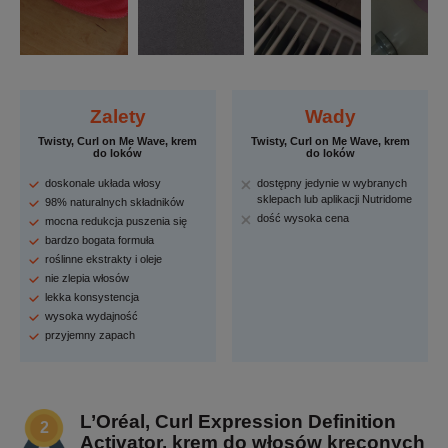
Zalety
Wady
Twisty, Curl on Me Wave, krem
Twisty, Curl on Me Wave, krem
do loków
do loków
doskonale układa włosy
dostępny jedynie w wybranych
sklepach lub aplikacji Nutridome
98% naturalnych składników
dość wysoka cena
mocna redukcja puszenia się
bardzo bogata formuła
roślinne ekstrakty i oleje
nie zlepia włosów
lekka konsystencja
wysoka wydajność
przyjemny zapach
L’Oréal, Curl Expression Definition
Activator, krem do włosów kręconych