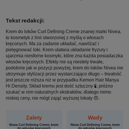
Tekst redakcji:
Krem do loków Curl Defining Creme znanej marki Nivea,
to kosmetyk z linii stworzonej z myślą o włosach
kręconych. Ma za zadanie układać, nawilżać i
pielęgnować loki. Krem ułatwia układanie fryzury i
ujarzmia niesforne kosmyki, które zna każda posiadaczka
włosów kręconych. Efekty nie są niestety trwałe,
podobnie jak w pozycji powyżej, krem do loków Nivea nie
utrzymuje stylizacji przez wystarczająco długo – trwałość
jest jeszcze niższa niż w przypadku Kemon Hair Manya
Hi Density. Skład kremu jest dość sztuczny 🧪, próżno
szukać w nim naturalnych ekstraktów, dlatego mimo
niskiej ceny, nie mógł zająć wyższej lokaty 😞.
Zalety
Wady
Nivea Curl Defining Creme, krem
Nivea Curl Defining Creme, krem
do włosów kręconych
do włosów kręconych