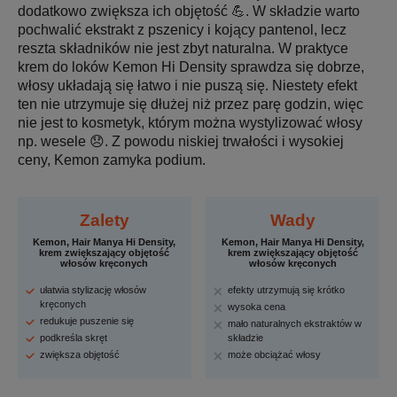
dodatkowo zwiększa ich objętość 💪. W składzie warto
pochwalić ekstrakt z pszenicy i kojący pantenol, lecz
reszta składników nie jest zbyt naturalna. W praktyce
krem do loków Kemon Hi Density sprawdza się dobrze,
włosy układają się łatwo i nie puszą się. Niestety efekt
ten nie utrzymuje się dłużej niż przez parę godzin, więc
nie jest to kosmetyk, którym można wystylizować włosy
np. wesele 😞. Z powodu niskiej trwałości i wysokiej
ceny, Kemon zamyka podium.
Zalety
Wady
Kemon, Hair Manya Hi Density,
Kemon, Hair Manya Hi Density,
krem zwiększający objętość
krem zwiększający objętość
włosów kręconych
włosów kręconych
ułatwia stylizację włosów
efekty utrzymują się krótko
kręconych
wysoka cena
redukuje puszenie się
mało naturalnych ekstraktów w
podkreśla skręt
składzie
zwiększa objętość
może obciążać włosy