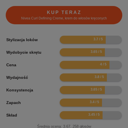
KUP TERAZ
Nivea Curl Defining Creme, krem do włosów kręconych
7.4
Stylizacja loków
7.3
Wydobycie skrętu
8
Cena
7.6
Wydajność
7.3
Konsystencja
6.8
Zapach
6.9
Skład
Średnia ocena:
3.67
,
258
głosów