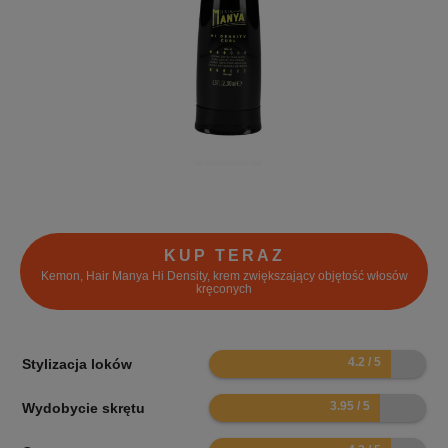
KUP TERAZ
Kemon, Hair Manya Hi Density, krem zwiększający objętość włosów
kręconych
8.4
Stylizacja loków
7.9
Wydobycie skrętu
8.4