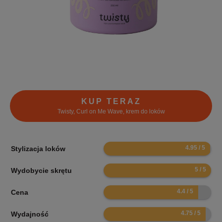
KUP TERAZ
Twisty, Curl on Me Wave, krem do loków
9.9
Stylizacja loków
10
Wydobycie skrętu
8.8
Cena
9.5
Wydajność