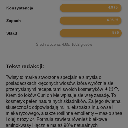
9.8
Konsystencja
9.9
Zapach
10
Skład
Średnia ocena:
4.85
,
1082
głosów
Tekst redakcji:
Twisty to marka stworzona specjalnie z myślą o
posiadaczkach kręconych włosów, która wyróżnia się
przemyślanymi recepturami swoich kosmetyków 👩🏻‍🦱.
Krem do loków Curl on Me wpisuje się w tę zasadę. To
kosmetyk pełen naturalnych składników. Za jego świetną
skuteczność odpowiadają m. in. ekstrakt z lnu, owsa i
mleka ryżowego, a także roślinne emolienty – masło shea
i olej z róży 🌿. Formuła zawiera również białkowe
aminokwasy i łącznie ma aż 98% naturalnych