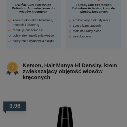
L’Oréal, Curl Expression
L’Oréal, Curl Expression
Definition Activator, krem do
Definition Activator, krem do
włosów kręconych
włosów kręconych
zawiera ekstrakt z hibiskusa,
krótkotrwały efekt stylizacji
mocznik i glicerynę
specyficzny zapach
redukuje puszenie się
mało naturalny skład
dobry efekt nawilżenia włosów
wysoka cena
niezły efekt wydobycia skrętu
Kemon, Hair Manya Hi Density, krem
zwiększający objętość włosów
kręconych
3.96