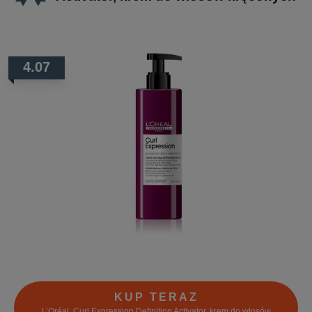
4.07
KUP TERAZ
L’Oréal, Curl Expression Definition Activator, krem do włosów