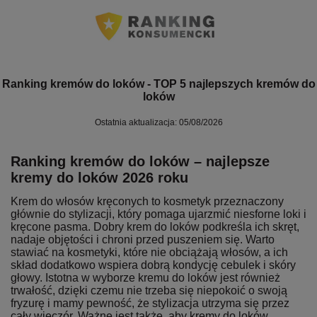
Ranking kremów do loków - TOP 5 najlepszych kremów do
loków
Ostatnia aktualizacja: 05/08/2026
Ranking kremów do loków – najlepsze
kremy do loków 2026 roku
Krem do włosów kręconych to kosmetyk przeznaczony
głównie do stylizacji, który pomaga ujarzmić niesforne loki i
kręcone pasma. Dobry krem do loków podkreśla ich skręt,
nadaje objętości i chroni przed puszeniem się. Warto
stawiać na kosmetyki, które nie obciążają włosów, a ich
skład dodatkowo wspiera dobrą kondycję cebulek i skóry
głowy. Istotna w wyborze kremu do loków jest również
trwałość, dzięki czemu nie trzeba się niepokoić o swoją
fryzurę i mamy pewność, że stylizacja utrzyma się przez
cały wieczór. Ważne jest także, aby kremy do loków