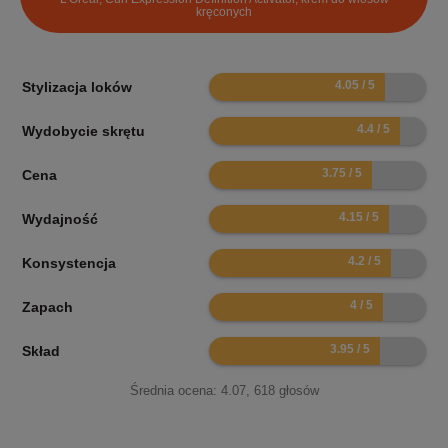
kręconych
8.1
Stylizacja loków
8.8
Wydobycie skrętu
7.5
Cena
8.3
Wydajność
8.4
Konsystencja
8
Zapach
7.9
Skład
Średnia ocena:
4.07
,
618
głosów