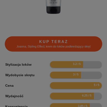
KUP TERAZ
Joanna, Styling Effect, krem do loków podkreślający skręt
6.4
Stylizacja loków
6
Wydobycie skrętu
10
Cena
8.5
Wydajność
7.7
Konsystencja