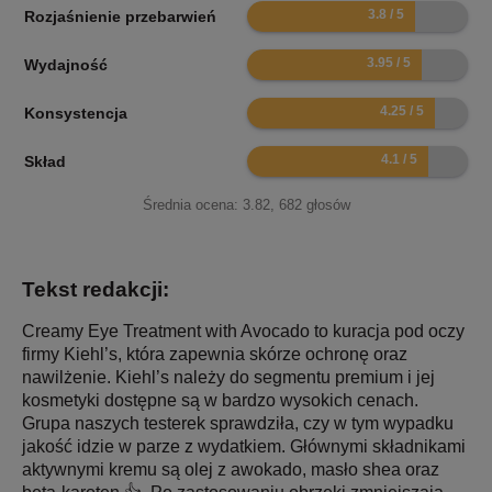
7.6
Rozjaśnienie przebarwień
7.9
Wydajność
8.5
Konsystencja
8.2
Skład
Średnia ocena:
3.82
,
682
głosów
Tekst redakcji:
Creamy Eye Treatment with Avocado to kuracja pod oczy
firmy Kiehl’s, która zapewnia skórze ochronę oraz
nawilżenie. Kiehl’s należy do segmentu premium i jej
kosmetyki dostępne są w bardzo wysokich cenach.
Grupa naszych testerek sprawdziła, czy w tym wypadku
jakość idzie w parze z wydatkiem. Głównymi składnikami
aktywnymi kremu są olej z awokado, masło shea oraz