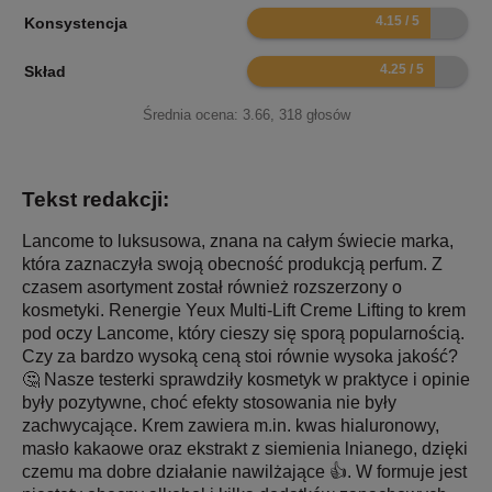
8.3
Konsystencja
8.5
Skład
Średnia ocena:
3.66
,
318
głosów
Tekst redakcji:
Lancome to luksusowa, znana na całym świecie marka,
która zaznaczyła swoją obecność produkcją perfum. Z
czasem asortyment został również rozszerzony o
kosmetyki. Renergie Yeux Multi-Lift Creme Lifting to krem
pod oczy Lancome, który cieszy się sporą popularnością.
Czy za bardzo wysoką ceną stoi równie wysoka jakość?
🤔 Nasze testerki sprawdziły kosmetyk w praktyce i opinie
były pozytywne, choć efekty stosowania nie były
zachwycające. Krem zawiera m.in. kwas hialuronowy,
masło kakaowe oraz ekstrakt z siemienia lnianego, dzięki
czemu ma dobre działanie nawilżające 👍. W formuje jest