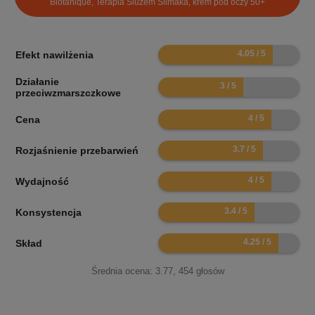
Biotanique, Terapia Śluzem Ślimaka, krem pod oczy 50+
8.1
Efekt nawilżenia
Działanie
6
przeciwzmarszczkowe
8
Cena
7.4
Rozjaśnienie przebarwień
8
Wydajność
6.8
Konsystencja
8.5
Skład
Średnia ocena:
3.77
,
454
głosów