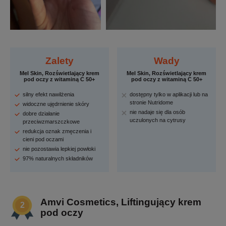
Zalety
Wady
Mel Skin, Rozświetlający krem
Mel Skin, Rozświetlający krem
pod oczy z witaminą C 50+
pod oczy z witaminą C 50+
silny efekt nawilżenia
dostępny tylko w aplikacji lub na
stronie Nutridome
widoczne ujędrnienie skóry
nie nadaje się dla osób
dobre działanie
uczulonych na cytrusy
przeciwzmarszczkowe
redukcja oznak zmęczenia i
cieni pod oczami
nie pozostawia lepkiej powłoki
97% naturalnych składników
Amvi Cosmetics, Liftingujący krem
pod oczy