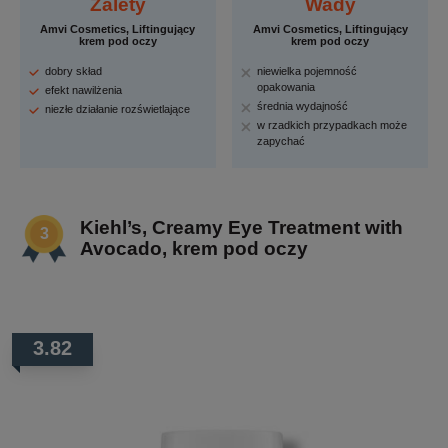
Zalety
Wady
Amvi Cosmetics, Liftingujący
Amvi Cosmetics, Liftingujący
krem pod oczy
krem pod oczy
dobry skład
niewielka pojemność
opakowania
efekt nawilżenia
średnia wydajność
niezłe działanie rozświetlające
w rzadkich przypadkach może
zapychać
Kiehl’s, Creamy Eye Treatment with
Avocado, krem pod oczy
3.82