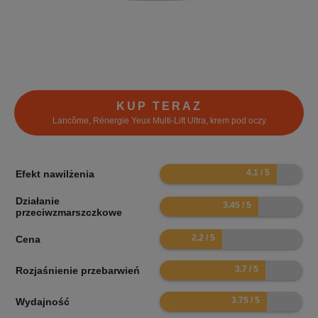
KUP TERAZ
Lancôme, Rénergie Yeux Multi-Lift Ultra, krem pod oczy
8.2
Efekt nawilżenia
Działanie
6.9
przeciwzmarszczkowe
4.4
Cena
7.4
Rozjaśnienie przebarwień
7.5
Wydajność