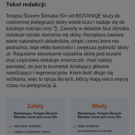
Tekst redakcji:
Terapia Śluzem Ślimaka 50+ od BIOTANIQE służy do
codziennej pielęgnacji skóry wokół oczu i nadaje się do
każdego rodzaju cery 👌. Zawarty w składzie śluz ślimaka
redukuje oznaki starzenia się skóry. Receptura zawiera
wiele naturalnych składników, dzięki czemu krem nie
podrażnia, daje efekt świeżości i zwiększa jędrność skóry
🌿. Regularne stosowanie rozjaśnia skórę pod oczami
oraz częściowo redukuje zmarszczki, choć należy
pamiętać, że jest to kosmetyk działający głównie
nawilżająco i regeneracyjnie. Krem dość długo się
wchłania, więc to opcja dla tych, którzy mają nieco więcej
czasu na pielęgnację ⌛.
Zalety
Wady
Biotanique, Terapia Śluzem
Biotanique, Terapia Śluzem
Ślimaka, krem pod oczy 50+
Ślimaka, krem pod oczy 50+
naturalne składniki
słabe działanie
przeciwzmarszczkowe
zwiększa jędrność skóry