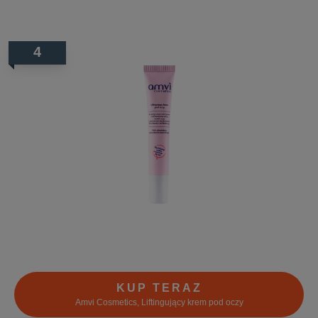
4
KUP TERAZ
Amvi Cosmetics, Liftingujący krem pod oczy