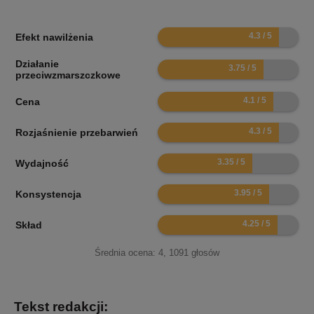
8.6
Efekt nawilżenia
Działanie
7.5
przeciwzmarszczkowe
8.2
Cena
8.6
Rozjaśnienie przebarwień
6.7
Wydajność
7.9
Konsystencja
8.5
Skład
Średnia ocena:
4
,
1091
głosów
Tekst redakcji: