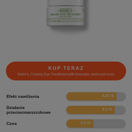
KUP TERAZ
Kiehl’s, Creamy Eye Treatment with Avocado, krem pod oczy
8.5
Efekt nawilżenia
Działanie
8.2
przeciwzmarszczkowe
4.6
Cena