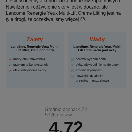
niestety obecny alkohol i kilka dodatków zapachowych.
Nawilżenie i odżywienie skóry jest widoczne, ale
Lancome Renergie Yeux Multi-Lift Creme Lifting jest na
tyle drogi, że oczekiwaliśmy więcej 😓.
Zalety
Wady
Lancôme, Rénergie Yeux Multi-
Lancôme, Rénergie Yeux Multi-
Lift Ultra, krem pod oczy
Lift Ultra, krem pod oczy
dobry efekt nawilżenia
bardzo wysoka cena
przyjemna konsystencja
skład niewspółmierny do ceny
efekt odżywienia skóry
średnia wydajność
niewielkie działanie
przeciwzmarszczkowe
Średnia ocena: 4.72
5726 głosów
4.72