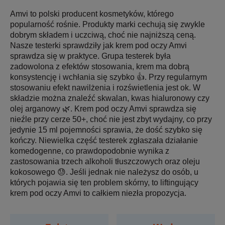
Amvi to polski producent kosmetyków, którego
popularność rośnie. Produkty marki cechują się zwykle
dobrym składem i uczciwą, choć nie najniższą ceną.
Nasze testerki sprawdziły jak krem pod oczy Amvi
sprawdza się w praktyce. Grupa testerek była
zadowolona z efektów stosowania, krem ma dobrą
konsystencję i wchłania się szybko 👍. Przy regularnym
stosowaniu efekt nawilżenia i rozświetlenia jest ok. W
składzie można znaleźć skwalan, kwas hialuronowy czy
olej arganowy 🌿. Krem pod oczy Amvi sprawdza się
nieźle przy cerze 50+, choć nie jest zbyt wydajny, co przy
jedynie 15 ml pojemności sprawia, że dość szybko się
kończy. Niewielka część testerek zgłaszała działanie
komedogenne, co prawdopodobnie wynika z
zastosowania trzech alkoholi tłuszczowych oraz oleju
kokosowego 😓. Jeśli jednak nie należysz do osób, u
których pojawia się ten problem skórny, to liftingujący
krem pod oczy Amvi to całkiem niezła propozycja.