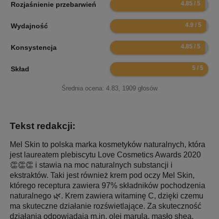
9.7
Rozjaśnienie przebarwień
9.8
Wydajność
9.7
Konsystencja
10
Skład
Średnia ocena:
4.83
,
1909
głosów
Tekst redakcji:
Mel Skin to polska marka kosmetyków naturalnych, która
jest laureatem plebiscytu Love Cosmetics Awards 2020
👏👏👏 i stawia na moc naturalnych substancji i
ekstraktów. Taki jest również krem pod oczy Mel Skin,
którego receptura zawiera 97% składników pochodzenia
naturalnego 🌿. Krem zawiera witaminę C, dzięki czemu
ma skuteczne działanie rozświetlające. Za skuteczność
działania odpowiadają m.in. olej marula, masło shea,