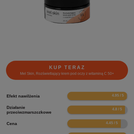
KUP TERAZ
Mel Skin, Rozświetlający krem pod oczy z witaminą C 50+
9.9
Efekt nawilżenia
Działanie
9.6
przeciwzmarszczkowe
8.9
Cena