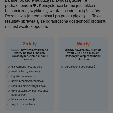
panthenol, które łagodzą i przynoszą ukojenie
podrażnieniom 💙. Konsystencja kremu jest lekka i
balsamiczna, szybko się wchłania i nie obciąża skóry.
Pozostawia ją promienistą i po prostu piękną 👩. Takie
rezultaty sprawiają, że ograniczona dostępność produktu,
nie jest wcale kłopotem.
Zalety
Wady
UDDO, nawilżający krem do
UDDO, nawilżający krem do
twarzy na noc z masłem
twarzy na noc z masłem
kakaowym olejem tsubaki i
kakaowym olejem tsubaki i
aloesem
aloesem
dla każdego rodzaju cery
ograniczona dostępność
nawilża i odżywia skórę
łagodzi podrażnienia
działa przeciwstarzeniowo
redukuje zmiany trądzikowe
98% składników pochodzenia
naturalnego
lekka konsystencja
szybko się wchłania