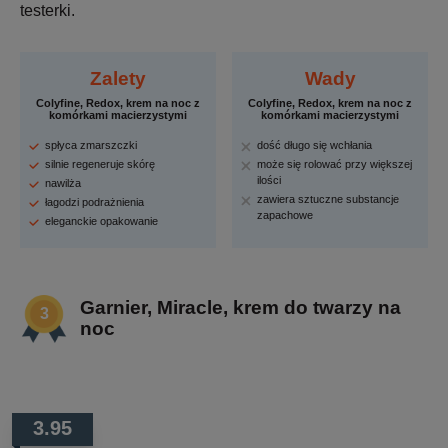
testerki.
Zalety
Wady
Colyfine, Redox, krem na noc z
Colyfine, Redox, krem na noc z
komórkami macierzystymi
komórkami macierzystymi
spłyca zmarszczki
dość długo się wchłania
silnie regeneruje skórę
może się rolować przy większej
ilości
nawilża
zawiera sztuczne substancje
łagodzi podrażnienia
zapachowe
eleganckie opakowanie
Garnier, Miracle, krem do twarzy na
noc
3.95