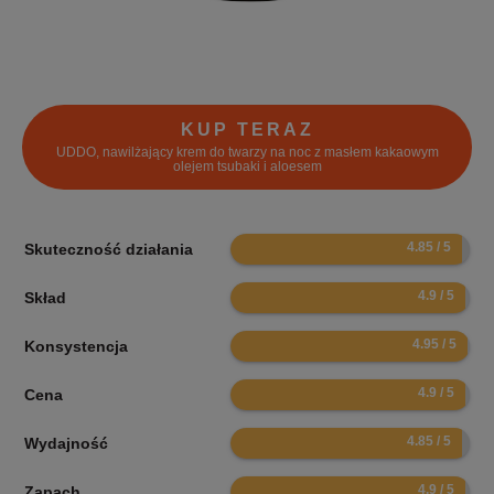
KUP TERAZ
UDDO, nawilżający krem do twarzy na noc z masłem kakaowym
olejem tsubaki i aloesem
9.7
Skuteczność działania
9.8
Skład
9.9
Konsystencja
9.8
Cena
9.7
Wydajność
9.8
Zapach