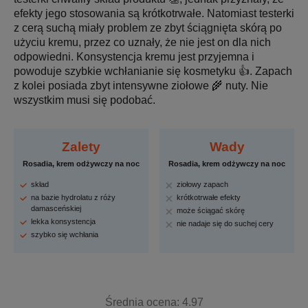
efekty jego stosowania są krótkotrwałe. Natomiast testerki
z cerą suchą miały problem ze zbyt ściągnięta skórą po
użyciu kremu, przez co uznały, że nie jest on dla nich
odpowiedni. Konsystencja kremu jest przyjemna i
powoduje szybkie wchłanianie się kosmetyku 👍. Zapach
z kolei posiada zbyt intensywne ziołowe 🌾 nuty. Nie
wszystkim musi się podobać.
Zalety
Wady
Rosadia, krem odżywczy na noc
Rosadia, krem odżywczy na noc
skład
ziołowy zapach
na bazie hydrolatu z róży
krótkotrwałe efekty
damasceńskiej
może ściągać skórę
lekka konsystencja
nie nadaje się do suchej cery
szybko się wchłania
Średnia ocena: 4.97