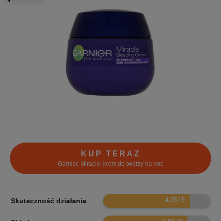
KUP TERAZ
Garnier, Miracle, krem do twarzy na noc
8.1
Skuteczność działania
7.9