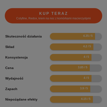
KUP TERAZ
Colyfine, Redox, krem na noc z komórkami macierzystymi
8.7
Skuteczność działania
8.4
Skład
8
Konsystencja
7.7
Cena
8
Wydajność
7.8
Zapach
8.3
Niepożądane efekty