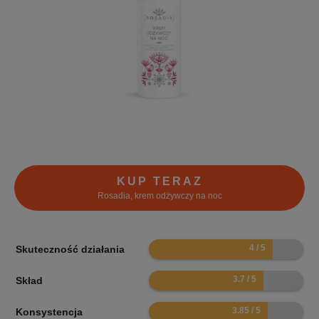
KUP TERAZ
Rosadia, krem odżywczy na noc
8
Skuteczność działania
7.4
Skład
7.7
Konsystencja