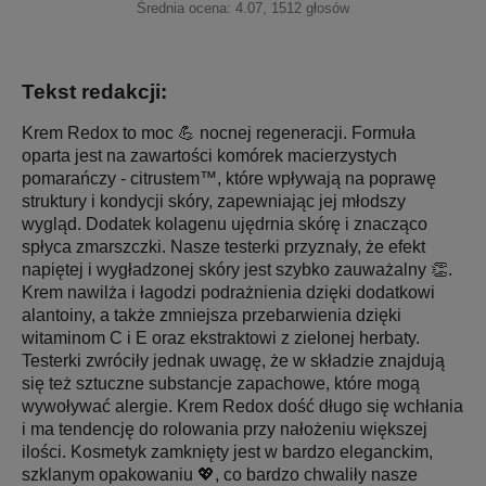
Średnia ocena:
4.07
,
1512
głosów
Tekst redakcji:
Krem Redox to moc 💪 nocnej regeneracji. Formuła
oparta jest na zawartości komórek macierzystych
pomarańczy - citrustem™, które wpływają na poprawę
struktury i kondycji skóry, zapewniając jej młodszy
wygląd. Dodatek kolagenu ujędrnia skórę i znacząco
spłyca zmarszczki. Nasze testerki przyznały, że efekt
napiętej i wygładzonej skóry jest szybko zauważalny 👏.
Krem nawilża i łagodzi podrażnienia dzięki dodatkowi
alantoiny, a także zmniejsza przebarwienia dzięki
witaminom C i E oraz ekstraktowi z zielonej herbaty.
Testerki zwróciły jednak uwagę, że w składzie znajdują
się też sztuczne substancje zapachowe, które mogą
wywoływać alergie. Krem Redox dość długo się wchłania
i ma tendencję do rolowania przy nałożeniu większej
ilości. Kosmetyk zamknięty jest w bardzo eleganckim,
szklanym opakowaniu 💖, co bardzo chwaliły nasze