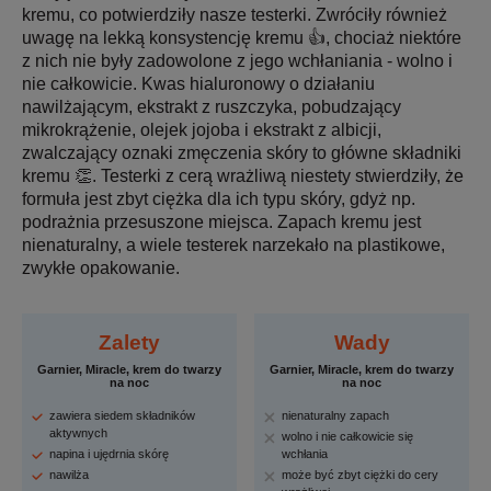
kremu, co potwierdziły nasze testerki. Zwróciły również
uwagę na lekką konsystencję kremu 👍, chociaż niektóre
z nich nie były zadowolone z jego wchłaniania - wolno i
nie całkowicie. Kwas hialuronowy o działaniu
nawilżającym, ekstrakt z ruszczyka, pobudzający
mikrokrążenie, olejek jojoba i ekstrakt z albicji,
zwalczający oznaki zmęczenia skóry to główne składniki
kremu 👏. Testerki z cerą wrażliwą niestety stwierdziły, że
formuła jest zbyt ciężka dla ich typu skóry, gdyż np.
podrażnia przesuszone miejsca. Zapach kremu jest
nienaturalny, a wiele testerek narzekało na plastikowe,
zwykłe opakowanie.
Zalety
Wady
Garnier, Miracle, krem do twarzy
Garnier, Miracle, krem do twarzy
na noc
na noc
zawiera siedem składników
nienaturalny zapach
aktywnych
wolno i nie całkowicie się
napina i ujędrnia skórę
wchłania
nawilża
może być zbyt ciężki do cery