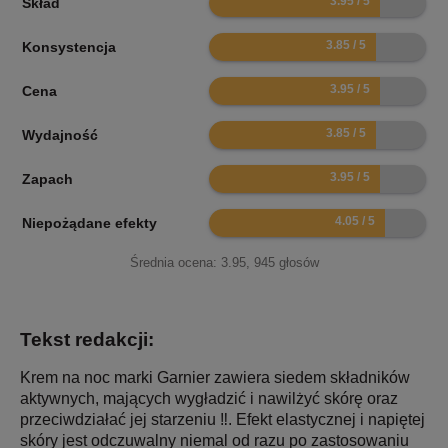
Skład
7.7
Konsystencja
7.9
Cena
7.7
Wydajność
7.9
Zapach
8.1
Niepożądane efekty
Średnia ocena:
3.95
,
945
głosów
Tekst redakcji:
Krem na noc marki Garnier zawiera siedem składników
aktywnych, mających wygładzić i nawilżyć skórę oraz
przeciwdziałać jej starzeniu ‼️. Efekt elastycznej i napiętej
skóry jest odczuwalny niemal od razu po zastosowaniu