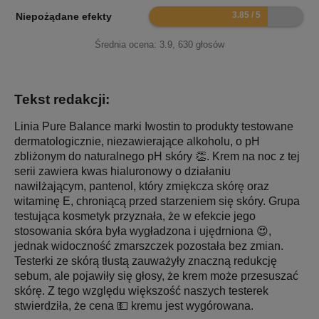
7.7
Niepożądane efekty
Średnia ocena:
3.9
,
630
głosów
Tekst redakcji:
Linia Pure Balance marki Iwostin to produkty testowane
dermatologicznie, niezawierające alkoholu, o pH
zbliżonym do naturalnego pH skóry 👏. Krem na noc z tej
serii zawiera kwas hialuronowy o działaniu
nawilżającym, pantenol, który zmiękcza skórę oraz
witaminę E, chroniącą przed starzeniem się skóry. Grupa
testująca kosmetyk przyznała, że w efekcie jego
stosowania skóra była wygładzona i ujędrniona 😍,
jednak widoczność zmarszczek pozostała bez zmian.
Testerki ze skórą tłustą zauważyły znaczną redukcję
sebum, ale pojawiły się głosy, że krem może przesuszać
skórę. Z tego względu większość naszych testerek
stwierdziła, że cena 💵 kremu jest wygórowana.