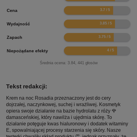
7.4
Cena
7.7
Wydajność
7.5
Zapach
8
Niepożądane efekty
Średnia ocena:
3.84
,
441
głosów
Tekst redakcji:
Krem na noc Rosadia przeznaczony jest do cery
dojrzałej, naczynkowej, suchej i wrażliwej. Kosmetyk
opiera swoje działanie na bazie hydrolatu z róży 🌹
damasceńskiej, który nawilża i ujędrnia skórę. To
działanie potęguje kwas hialuronowy i dodatek witaminy
E, spowalniającej procesy starzenia się skóry. Nasze
testerki chwaliły skład produktu 👏, jednak przyznały, że