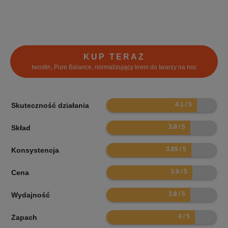
KUP TERAZ
Iwostin, Pure Balance, normalizujący krem do twarzy na noc
8.2
Skuteczność działania
7.6
Skład
7.7
Konsystencja
7.8
Cena
7.6
Wydajność
8
Zapach