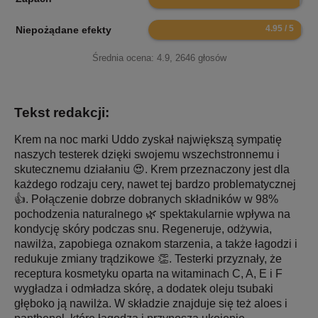
9.9
Niepożądane efekty
Średnia ocena:
4.9
,
2646
głosów
Tekst redakcji:
Krem na noc marki Uddo zyskał największą sympatię
naszych testerek dzięki swojemu wszechstronnemu i
skutecznemu działaniu 😍. Krem przeznaczony jest dla
każdego rodzaju cery, nawet tej bardzo problematycznej
👍. Połączenie dobrze dobranych składników w 98%
pochodzenia naturalnego 🌿 spektakularnie wpływa na
kondycję skóry podczas snu. Regeneruje, odżywia,
nawilża, zapobiega oznakom starzenia, a także łagodzi i
redukuje zmiany trądzikowe 👏. Testerki przyznały, że
receptura kosmetyku oparta na witaminach C, A, E i F
wygładza i odmładza skórę, a dodatek oleju tsubaki
głęboko ją nawilża. W składzie znajduje się też aloes i