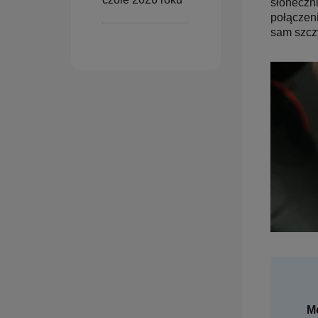
słoneczni
połączeni
sam szczy
Me