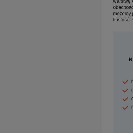
warstwę 
obecności
możemy po
tłustość,
N