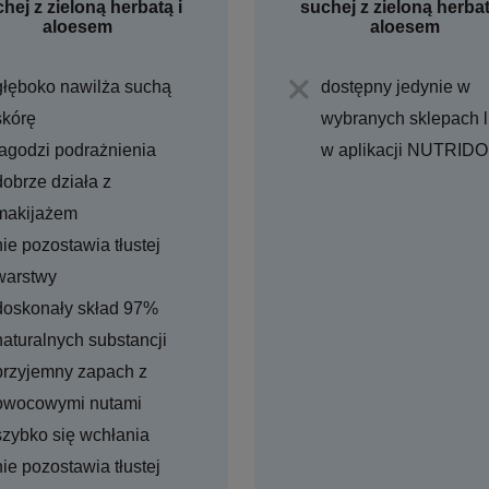
hej z zieloną herbatą i
suchej z zieloną herbat
aloesem
aloesem
głęboko nawilża suchą
dostępny jedynie w
skórę
wybranych sklepach 
łagodzi podrażnienia
w aplikacji NUTRID
dobrze działa z
makijażem
nie pozostawia tłustej
warstwy
doskonały skład 97%
naturalnych substancji
przyjemny zapach z
owocowymi nutami
szybko się wchłania
nie pozostawia tłustej