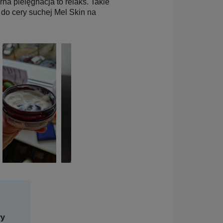
a pielęgnacja to relaks. Takie
 do cery suchej Mel Skin na
ry