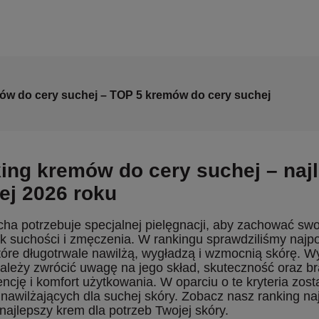
ów do cery suchej – TOP 5 kremów do cery suchej
ing kremów do cery suchej – naj
ej 2026 roku
ha potrzebuje specjalnej pielęgnacji, aby zachować swo
ak suchości i zmęczenia. W rankingu sprawdziliśmy najp
tóre długotrwale nawilżą, wygładzą i wzmocnią skórę. W
ależy zwrócić uwagę na jego skład, skuteczność oraz br
ncję i komfort użytkowania. W oparciu o te kryteria zos
awilżających dla suchej skóry. Zobacz nasz ranking na
najlepszy krem dla potrzeb Twojej skóry.