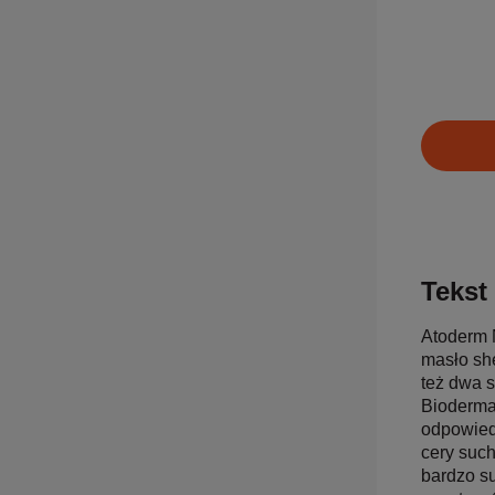
Tekst 
Atoderm N
masło sh
też dwa s
Bioderma
odpowiedn
cery such
bardzo su