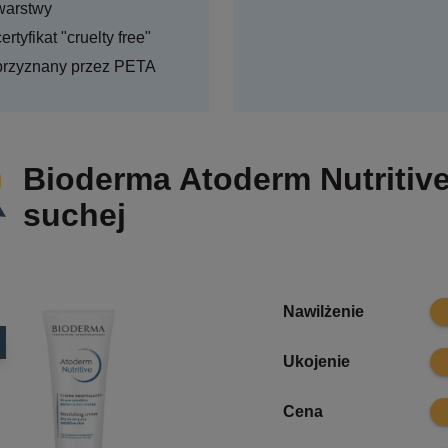
warstwy
certyfikat "cruelty free"
przyznany przez PETA
Bioderma Atoderm Nutritive
suchej
9
Nawilżenie
8.1
Ukojenie
8.3
Cena