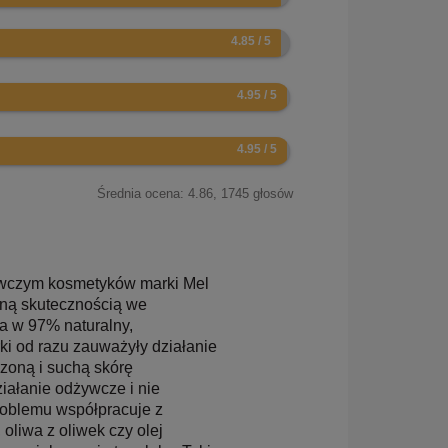
Średnia ocena:
4.86
,
1745
głosów
nawczym kosmetyków marki Mel
tną skutecznością we
da w 97% naturalny,
ki od razu zauważyły działanie
czoną i suchą skórę
iałanie odżywcze i nie
problemu współpracuje z
oliwa z oliwek czy olej