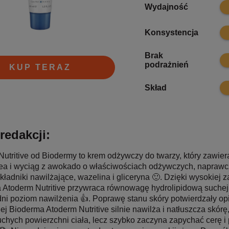
8.2
Wydajność
6.6
Konsystencja
Brak
8
podrażnień
KUP TERAZ
7.6
Skład
redakcji:
utritive od Biodermy to krem odżywczy do twarzy, który zawiera
ea i wyciąg z awokado o właściwościach odżywczych, naprawcz
kładniki nawilżające, wazelina i gliceryna 🙂. Dzięki wysokiej 
 Atoderm Nutritive przywraca równowagę hydrolipidową suchej 
i poziom nawilżenia 👍. Poprawę stanu skóry potwierdzały opi
ej Bioderma Atoderm Nutritive silnie nawilża i natłuszcza skór
chych powierzchni ciała, lecz szybko zaczyna zapychać cerę i