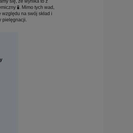
my się, że wynika to z
emiczny 🧪. Mimo tych wad,
 względu na swój skład i
 pielęgnacji.
ry