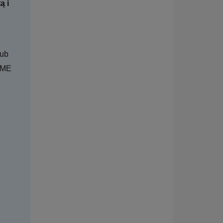
ą i
lub
OME