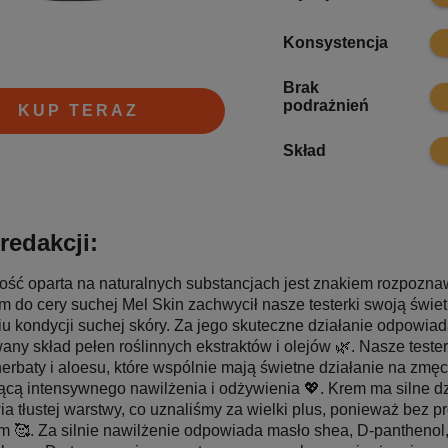
9.7
Konsystencja
Brak
9.9
podrażnień
KUP TERAZ
9.9
Skład
redakcji:
ość oparta na naturalnych substancjach jest znakiem rozpoz
m do cery suchej Mel Skin zachwycił nasze testerki swoją świe
u kondycji suchej skóry. Za jego skuteczne działanie odpowia
ny skład pełen roślinnych ekstraktów i olejów 🌿. Nasze tester
herbaty i aloesu, które wspólnie mają świetne działanie na zmę
cą intensywnego nawilżenia i odżywienia 💖. Krem ma silne dz
a tłustej warstwy, co uznaliśmy za wielki plus, ponieważ bez 
 🥰. Za silnie nawilżenie odpowiada masło shea, D-panthenol, 