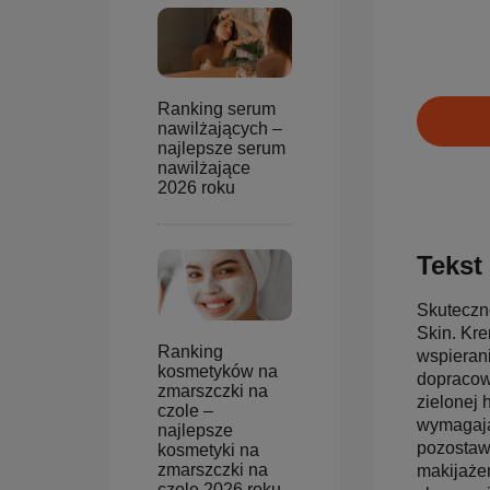
Ranking serum
nawilżających –
najlepsze serum
nawilżające
2026 roku
Tekst 
Skuteczn
Skin. Kre
Ranking
wspierani
kosmetyków na
dopracowa
zmarszczki na
zielonej 
czole –
wymagają
najlepsze
pozostawi
kosmetyki na
zmarszczki na
makijażem
czole 2026 roku