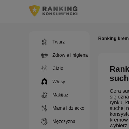
Ranking krem
Twarz
Zdrowie i higiena
Rank
Ciało
such
Włosy
Cera suc
Makijaż
się ozn
rynku, k
suchej n
Mama i dziecko
konsyste
kremów n
Mężczyzna
wybierz 