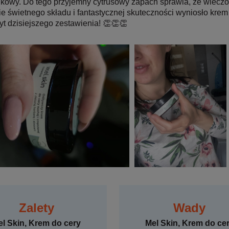
kowy. Do tego przyjemny cytrusowy zapach sprawia, że wieczorn
e świetnego składu i fantastycznej skuteczności wyniosło krem
t dzisiejszego zestawienia! 👏👏👏
Zalety
Wady
l Skin, Krem do cery
Mel Skin, Krem do ce