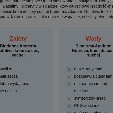
. Nie nadaje się przez to do stosowania z makijażem. Domyśla
 wazeliny i gliceryny w składzie, który całościowo jest dość ch
lecić krem do cery suchej Bioderma Atoderm Nutritive, lecz ze
 sprawdzi się on raczej jako doraźne wsparcie, niż stały elementy
Zalety
Wady
Bioderma Atoderm
Bioderma Atoderm
utritive, krem do cery
Nutritive, krem do ce
suchej
suchej
nawilża
może zapychać
natłuszcza
pozostawia tłusty film
dobra wydajność
nie nadaje się pod
nie uczula
makijaż
syntetyczny skład
PEG w składzie
może powodować