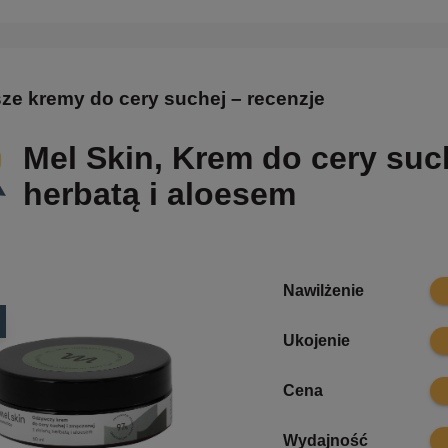
ze kremy do cery suchej – recenzje
Mel Skin, Krem do cery such
herbatą i aloesem
10
Nawilżenie
9.8
Ukojenie
9
Cena
9.7
Wydajność