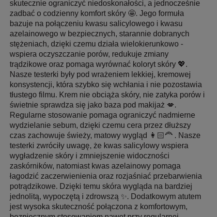
skutecznie ograniczyć niedoskonałości, a jednocześnie
zadbać o codzienny komfort skóry 🤩. Jego formuła
bazuje na połączeniu kwasu salicylowego i kwasu
azelainowego w bezpiecznych, starannie dobranych
stężeniach, dzięki czemu działa wielokierunkowo -
wspiera oczyszczanie porów, redukuje zmiany
trądzikowe oraz pomaga wyrównać koloryt skóry 💖.
Nasze testerki były pod wrażeniem lekkiej, kremowej
konsystencji, która szybko się wchłania i nie pozostawia
tłustego filmu. Krem nie obciąża skóry, nie zatyka porów i
świetnie sprawdza się jako baza pod makijaż 💋.
Regularne stosowanie pomaga ograniczyć nadmierne
wydzielanie sebum, dzięki czemu cera przez dłuższy
czas zachowuje świeży, matowy wygląd 👩🏻‍🦰 . Nasze
testerki zwróciły uwagę, że kwas salicylowy wspiera
wygładzenie skóry i zmniejszenie widoczności
zaskórników, natomiast kwas azelainowy pomaga
łagodzić zaczerwienienia oraz rozjaśniać przebarwienia
potrądzikowe. Dzięki temu skóra wygląda na bardziej
jednolitą, wypoczętą i zdrowszą ✨. Dodatkowym atutem
jest wysoka skuteczność połączona z komfortowym,
bezpiecznym stosowaniem nawet przy regularnej