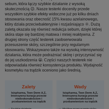
sebum, która łączy szybkie działanie z wysoką
skutecznością 😉. Nasze testerki doceniły przede
wszystkim szybkie efekty widoczne już po kilku dniach
stosowania oraz obecność 15% kwasu azelainowego,
który działa przeciwbakteryjnie i rozjaśniająco 🌞. Dużą
zaletą okazała się również redukcja sebum, dzięki której
skóra staje się bardziej matowa i mniej reaktywna. Z
drugiej strony część testerek zaobserwowała
przesuszenie skóry, szczególnie przy regularnym
stosowaniu. Wskazywano także na wysoką intensywność
działania, która może podrażniać skórę i przyczyniać się
do jej uszkodzenia 😬. Części naszych testerek nie
odpowiadała również konsystencja produktu. Wydajność
kosmetyku na trądzik oceniono jako średnią.
Zalety
Wady
Isispharma, Teen Derm A.Z,
Isispharma, Teen Derm A.Z,
Intensywna kuracja przeciw
Intensywna kuracja przeciw
niedoskonałościom i
niedoskonałościom i
przebarwieniom na trądzik
przebarwieniom na trądzik
Szybkie działanie
Możliwe przesuszenie skóry