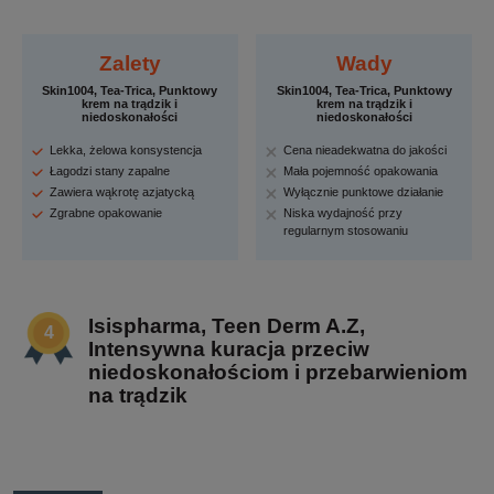
Zalety
Wady
Skin1004, Tea-Trica, Punktowy
Skin1004, Tea-Trica, Punktowy
krem na trądzik i
krem na trądzik i
niedoskonałości
niedoskonałości
Lekka, żelowa konsystencja
Cena nieadekwatna do jakości
Łagodzi stany zapalne
Mała pojemność opakowania
Zawiera wąkrotę azjatycką
Wyłącznie punktowe działanie
Zgrabne opakowanie
Niska wydajność przy
regularnym stosowaniu
Isispharma, Teen Derm A.Z,
Intensywna kuracja przeciw
niedoskonałościom i przebarwieniom
na trądzik