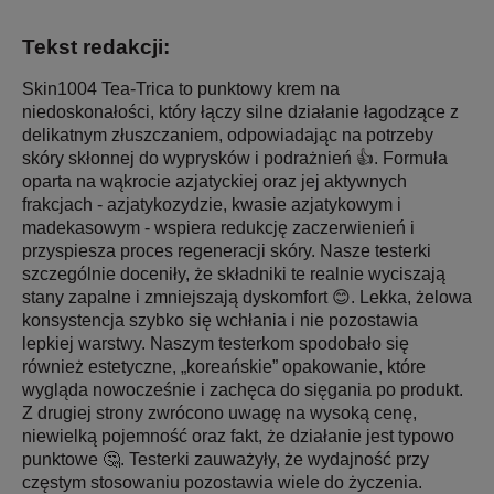
Tekst redakcji:
Skin1004 Tea-Trica to punktowy krem na
niedoskonałości, który łączy silne działanie łagodzące z
delikatnym złuszczaniem, odpowiadając na potrzeby
skóry skłonnej do wyprysków i podrażnień 👍. Formuła
oparta na wąkrocie azjatyckiej oraz jej aktywnych
frakcjach - azjatykozydzie, kwasie azjatykowym i
madekasowym - wspiera redukcję zaczerwienień i
przyspiesza proces regeneracji skóry. Nasze testerki
szczególnie doceniły, że składniki te realnie wyciszają
stany zapalne i zmniejszają dyskomfort 😊. Lekka, żelowa
konsystencja szybko się wchłania i nie pozostawia
lepkiej warstwy. Naszym testerkom spodobało się
również estetyczne, „koreańskie” opakowanie, które
wygląda nowocześnie i zachęca do sięgania po produkt.
Z drugiej strony zwrócono uwagę na wysoką cenę,
niewielką pojemność oraz fakt, że działanie jest typowo
punktowe 🤔. Testerki zauważyły, że wydajność przy
częstym stosowaniu pozostawia wiele do życzenia.