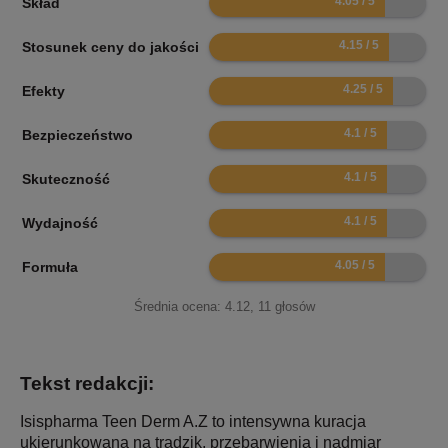
Skład
8.3
Stosunek ceny do jakości
8.5
Efekty
8.2
Bezpieczeństwo
8.2
Skuteczność
8.2
Wydajność
8.1
Formuła
Średnia ocena:
4.12
,
11
głosów
Tekst redakcji:
Isispharma Teen Derm A.Z to intensywna kuracja
ukierunkowana na trądzik, przebarwienia i nadmiar