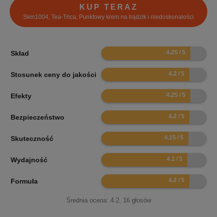
KUP TERAZ
Skin1004, Tea-Trica, Punktowy krem na trądzik i niedoskonałości
8.5
Skład
8.4
Stosunek ceny do jakości
8.5
Efekty
8.4
Bezpieczeństwo
8.3
Skuteczność
8.2
Wydajność
8.4
Formuła
Średnia ocena:
4.2
,
16
głosów