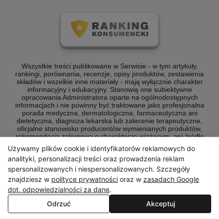
Wszystkie treści publikowane w Serwisie - w tym artykuły,
rankingi, porównania, recenzje, opisy produktów, zestawienia
składów i wszelkie inne materiały - mają wyłącznie charakter
informacyjny i edukacyjny. Stanowią one subiektywne
opracowania Administratora oparte na ogólnodostępnych
informacjach i nie powinny być traktowane jako profesjonalna
porada medyczna, dermatologiczna, farmaceutyczna ani
dietetyczna, diagnoza lekarska lub zalecenie terapeutyczne,
oficjalne stanowisko producentów wymienianych produktów,
rekomendacja zakupowa o charakterze wiążącym, ani źródło
wiedzy naukowej lub medycznej referencyjnej dla celów
Używamy plików cookie i identyfikatorów reklamowych do
zawodowych.
analityki, personalizacji treści oraz prowadzenia reklam
Serwis nie prowadzi działalności leczniczej ani doradczej w
spersonalizowanych i niespersonalizowanych. Szczegóły
rozumieniu przepisów prawa. W sprawach zdrowotnych,
znajdziesz w
polityce prywatności
oraz w
zasadach Google
kosmetycznych i związanych z suplementacją zawsze należy
dot. odpowiedzialności za dane
.
konsultować się z odpowiednim specjalistą - lekarzem,
farmaceutą, dermatologiem, dietetykiem lub kosmetologiem.
Odrzuć
Akceptuj
[Dowiedz się więcej]