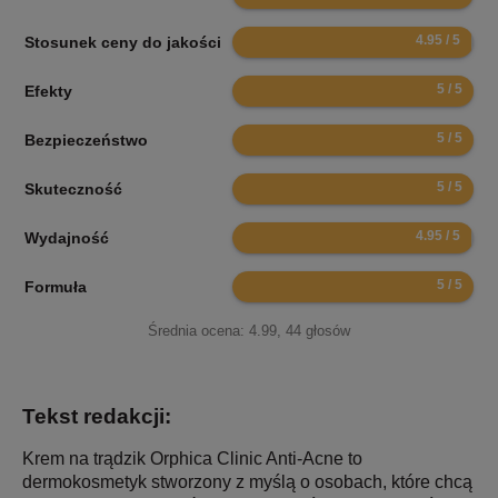
9.9
Stosunek ceny do jakości
10
Efekty
10
Bezpieczeństwo
10
Skuteczność
9.9
Wydajność
10
Formuła
Średnia ocena:
4.99
,
44
głosów
Tekst redakcji:
Krem na trądzik Orphica Clinic Anti-Acne to
dermokosmetyk stworzony z myślą o osobach, które chcą