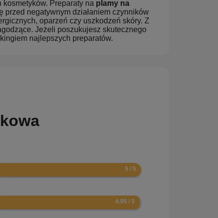
ch kosmetyków. Preparaty na
plamy na
órę przed negatywnym działaniem czynników
ergicznych, oparzeń czy uszkodzeń skóry. Z
łagodzące. Jeżeli poszukujesz skutecznego
nkingiem najlepszych preparatów.
etkowa
0
.9