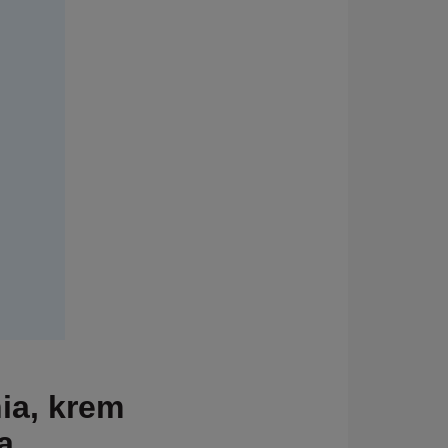
nia, krem
a