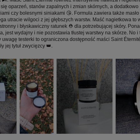
 się oparzeń, stanów zapalnych i zmian skórnych, a dodatkowo
ciami czy bolesnymi siniakami 😘. Formuła zawiera także masło 
ga utracie wilgoci z jej głębszych warstw. Maść nagietkowa to
tronny i błyskawiczny ratunek ⛑ dla potrzebującej skóry. Pon
a, jest wydajny i nie pozostawia tłustej warstwy na skórze. No
y uwagę testerki to ograniczona dostępność maści Saint Éternit
y jej tytuł zwycięzcy 👑.