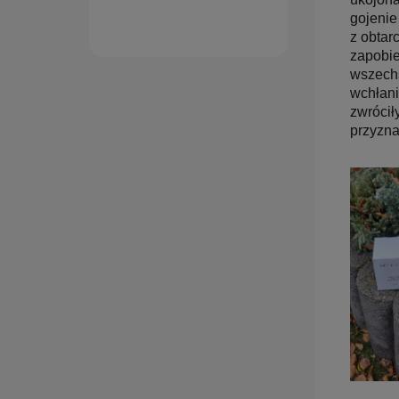
gojenie
z obtar
zapobie
wszechs
wchłani
zwrócił
przyznał