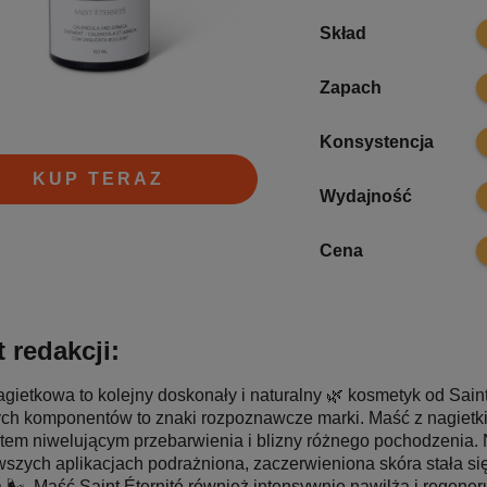
9
Skład
9
Zapach
9
Konsystencja
KUP TERAZ
9
Wydajność
9
Cena
 redakcji:
gietkowa to kolejny doskonały i naturalny 🌿 kosmetyk od Saint 
ych komponentów to znaki rozpoznawcze marki. Maść z nagietki
tem niwelującym przebarwienia i blizny różnego pochodzenia. Na
wszych aplikacjach podrażniona, zaczerwieniona skóra stała s
 🌬. Maść Saint Éternité również intensywnie nawilża i regener