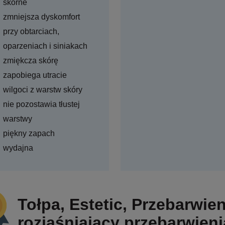
skórne
zmniejsza dyskomfort
przy obtarciach,
oparzeniach i siniakach
zmiękcza skórę
zapobiega utracie
wilgoci z warstw skóry
nie pozostawia tłustej
warstwy
piękny zapach
wydajna
Tołpa, Estetic, Przebarwie
rozjaśniający przebarwieni