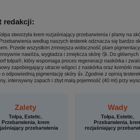
 redakcji:
ołpa stworzyła krem rozjaśniający przebarwienia i plamy na s
 Przebarwienia według naszych testerek odznacza się bardzo sk
iem. Przede wszystkim zmniejsza widoczność plam pigmentacyj
tensywnie nawilża, wygładza i zmiękcza skórę 😘. Do głównyc
torf tołpa®, który wspomaga proces regeneracji naskórka i zwal
nowy zapobiegający utracie wilgoci z naskórka oraz komórki ma
 o odpowiednią pigmentację skóry 👍. Zgodnie z opinią tester
ny, intensywny zapach i zbyt małą pojemność (40 ml) przy wyso
Zalety
Wady
Tołpa, Estetic,
Tołpa, Estetic,
Przebarwienia, krem
Przebarwienia, kre
jaśniający przebarwienia
rozjaśniający przebarw