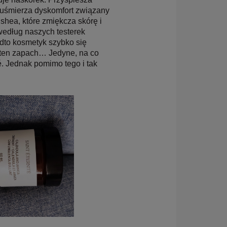
 uśmierza dyskomfort związany
shea, które zmiękcza skórę i
 według naszych testerek
adto kosmetyk szybko się
 i ten zapach… Jedyne, na co
é. Jednak pomimo tego i tak