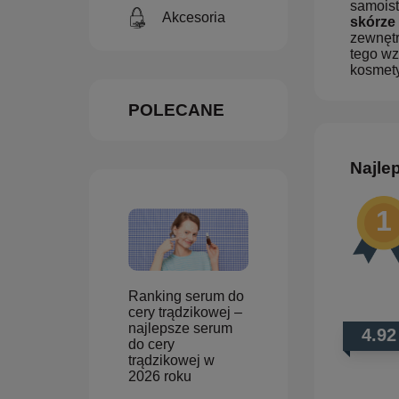
samoist
Akcesoria
skórze
zewnętr
tego wz
kosmet
POLECANE
Najle
Ranking serum do
cery trądzikowej –
najlepsze serum
4.92
do cery
trądzikowej w
2026 roku