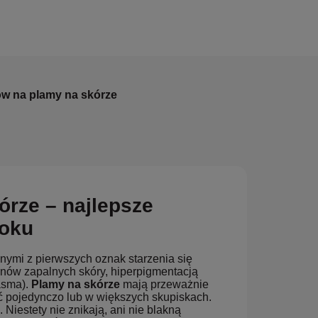
w na plamy na skórze
rze – najlepsze
roku
nymi z pierwszych oznak starzenia się
anów zapalnych skóry, hiperpigmentacją
asma).
Plamy na skórze
mają przeważnie
 pojedynczo lub w większych skupiskach.
 Niestety nie znikają, ani nie blakną