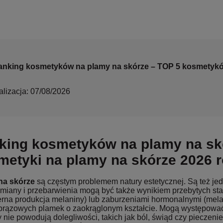
anking kosmetyków na plamy na skórze – TOP 5 kosmetykó
alizacja: 07/08/2026
king kosmetyków na plamy na skó
metyki na plamy na skórze 2026 
na skórze
są częstym problemem natury estetycznej. Są też jed
Zmiany i przebarwienia mogą być także wynikiem przebytych st
rna produkcja melaniny) lub zaburzeniami hormonalnymi (mel
brązowych plamek o zaokrąglonym kształcie. Mogą występować
y nie powodują dolegliwości, takich jak ból, świąd czy pieczenie.