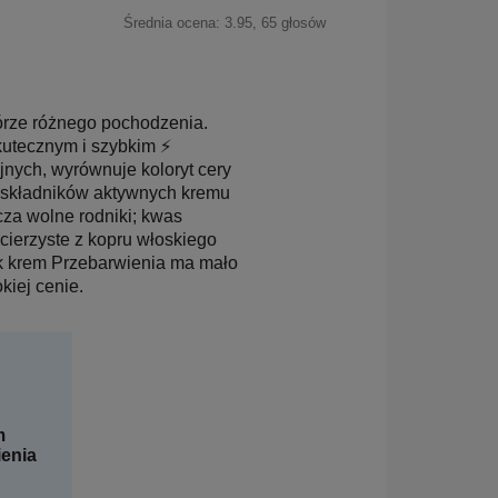
Średnia ocena:
3.95
,
65
głosów
kórze różnego pochodzenia.
utecznym i szybkim ⚡️
nych, wyrównuje koloryt cery
h składników aktywnych kremu
cza wolne rodniki; kwas
cierzyste z kopru włoskiego
ek krem Przebarwienia ma mało
kiej cenie.
m
ienia