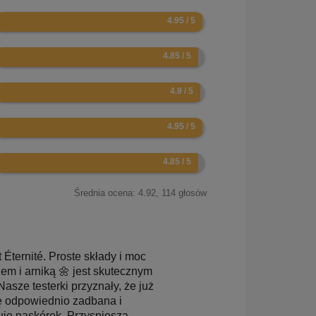
.9
.7
.8
.9
.7
Średnia ocena:
4.92
,
114
głosów
Éternité. Proste składy i moc
em i arniką 🌼 jest skutecznym
sze testerki przyznały, że już
ię odpowiednio zadbana i
uje naskórek. Przyspiesza