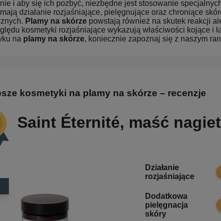
nie i aby się ich pozbyć, niezbędne jest stosowanie specjalny
mają działanie rozjaśniające, pielęgnujące oraz chroniące sk
znych.
Plamy na skórze
powstają również na skutek reakcji al
ględu kosmetyki rozjaśniające wykazują właściwości kojące i 
yku na
plamy na skórze
, koniecznie zapoznaj się z naszym ra
psze kosmetyki na plamy na skórze – recenzje
Saint Éternité, maść nagi
Działanie
1
rozjaśniające
Dodatkowa
9
pielęgnacja
skóry