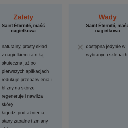
Zalety
Wady
Saint Éternité, maść
Saint Éternité, maś
nagietkowa
nagietkowa
naturalny, prosty skład
dostępna jedynie w
z nagietkiem i arniką
wybranych sklepach
skuteczna już po
pierwszych aplikacjach
redukuje przebarwienia i
blizny na skórze
regeneruje i nawilża
skórę
łagodzi podrażnienia,
stany zapalne i zmiany