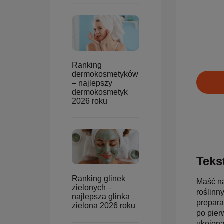
Ranking
dermokosmetyków
– najlepszy
dermokosmetyk
2026 roku
Tekst
Ranking glinek
Maść na
zielonych –
roślinn
najlepsza glinka
prepara
zielona 2026 roku
po pier
ukojona