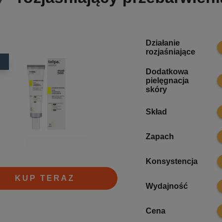
Działanie
9
rozjaśniające
Dodatkowa
8
pielęgnacja
skóry
9
Skład
6
Zapach
8
Konsystencja
KUP TERAZ
7
Wydajność
6
Cena