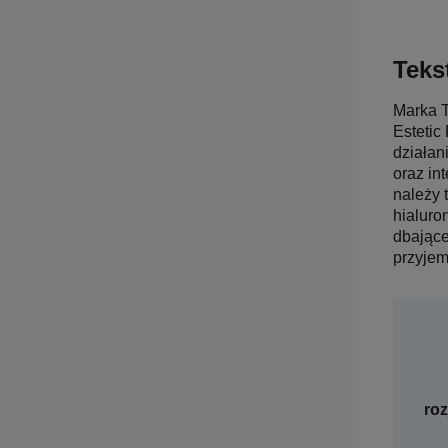
Tekst
Marka T
Estetic
działan
oraz in
należy 
hialuro
dbające
przyjem
roz