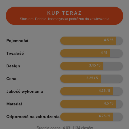
KUP TERAZ
Stackers, Pebble, kosmetyczka podróżna do zawieszenia
9
Pojemność
8
Trwałość
6.9
Design
6.5
Cena
8.5
Jakość wykonania
9
Materiał
8.5
Odporność na zabrudzenia
Średnia ocena:
4.03
,
1134
głosów