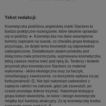
Tekst redakcji:
Kosmetyczka podróżna angielskiej marki Stackers to
bardzo praktyczne rozwiązanie, które idealnie sprawdzi
się w podróży ✈️. Kosmetyczka ma dwie wewnętrzne
komory zapinane na suwak, co chwaliła grupa testująca,
przyznając, że dzięki temu kosmetyki są odpowiednio
zabezpieczone. Dodatkowym atutem produktu jest
dołączona mała przezroczysta, wyjmowana kosmetyczka,
którą zawsze można mieć pod ręką 👍. Testerzy i testerki
przyznali plus kosmetyczce Stackers za materiał
wykonania - skóra ekologiczna oraz za haczyk,
umożliwiający zawieszenie, co korzystnie wpływa na jej
funkcjonalność 👏. Nie byli natomiast zadowoleni z
zapięcia całości na zatrzask, gdyż jak zauważyli, po
czasie przestaje dobrze trzymać. Natomiast testująca
grupa kobiet stwierdziła, że kolor i design kosmetyczki
mógłby być bardziej atrakcyjny. Za tę kosmetyczkę trzeba
naprawdę sporo zapłacić 💰.