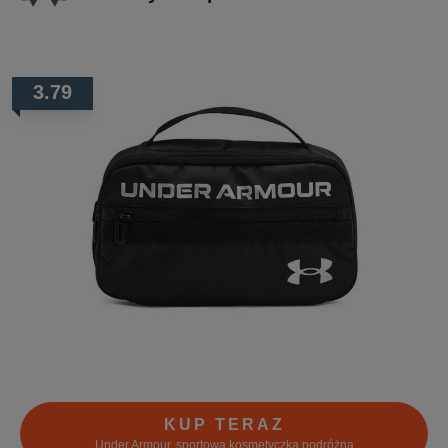
3.79
KUP TERAZ
Under Armour, sportowa kosmetyczka podróżna