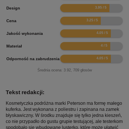
7.9
Design
6.5
Cena
8.1
Jakość wykonania
8
Materiał
8.1
Odporność na zabrudzenia
Średnia ocena:
3.92
,
709
głosów
Tekst redakcji:
Kosmetyczka podróżna marki Peterson ma formę małego
kuferka. Jest wykonana z poliestru i zapinana na zamek
błyskawiczny. W środku znajduje się tylko jedna kieszeń,
co nie przypadło do gustu grupie testującej, ale testerkom
spodobało się wbudowane lusterko, które może ułatwić