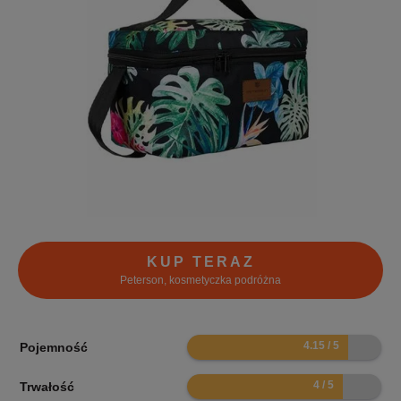
KUP TERAZ
Peterson, kosmetyczka podróżna
8.3
Pojemność
8
Trwałość