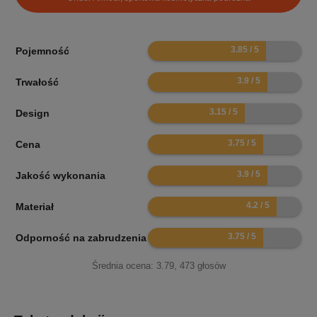
7.7
Pojemność
7.8
Trwałość
6.3
Design
7.5
Cena
7.8
Jakość wykonania
8.4
Materiał
7.5
Odporność na zabrudzenia
Średnia ocena:
3.79
,
473
głosów