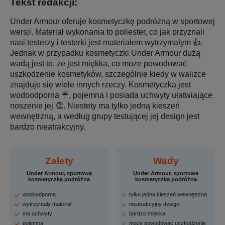
Tekst redakcji:
Under Armour oferuje kosmetyczkę podróżną w sportowej
wersji. Materiał wykonania to poliester, co jak przyznali
nasi testerzy i testerki jest materiałem wytrzymałym 👍.
Jednak w przypadku kosmetyczki Under Armour dużą
wadą jest to, że jest miękka, co może powodować
uszkodzenie kosmetyków, szczególnie kiedy w walizce
znajduje się wiele innych rzeczy. Kosmetyczka jest
wodoodporna ☔️, pojemna i posiada uchwyty ułatwiające
noszenie jej 👏. Niestety ma tylko jedną kieszeń
wewnętrzną, a według grupy testującej jej design jest
bardzo nieatrakcyjny.
Zalety
Wady
Under Armour, sportowa
Under Armour, sportowa
kosmetyczka podróżna
kosmetyczka podróżna
wodoodporna
tylko jedna kieszeń wewnętrzna
wytrzymały materiał
nieatrakcyjny design
ma uchwyty
bardzo miękka
pojemna
może powodować uszkodzenie