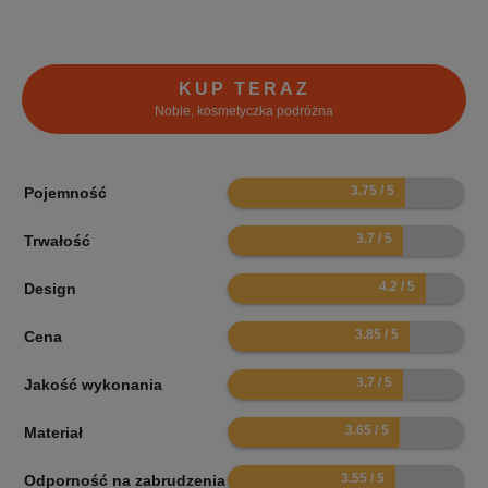
KUP TERAZ
Noble, kosmetyczka podróżna
7.5
Pojemność
7.4
Trwałość
8.4
Design
7.7
Cena
7.4
Jakość wykonania
7.3
Materiał
7.1
Odporność na zabrudzenia