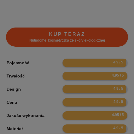
KUP TERAZ
Nutridome, kosmetyczka ze skóry ekologicznej
9.8
Pojemność
9.9
Trwałość
9.8
Design
9.8
Cena
9.9
Jakość wykonania
9.8
Materiał