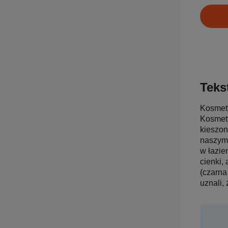
Tekst
Kosmety
Kosmety
kieszon
naszym 
w łazie
cienki,
(czarna
uznali,