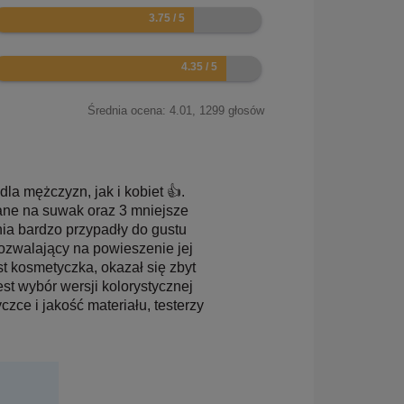
.5
.7
Średnia ocena:
4.01
,
1299
głosów
la mężczyzn, jak i kobiet 👍.
ane na suwak oraz 3 mniejsze
ia bardzo przypadły do gustu
pozwalający na powieszenie jej
st kosmetyczka, okazał się zbyt
st wybór wersji kolorystycznej
zce i jakość materiału, testerzy