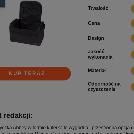
8
Trwałość
8
Cena
6
Design
Jakość
8
wykonania
6
Materiał
KUP TERAZ
Odporność na
8
czyszczenie
 redakcji:
czka Abbey w formie kuferka to wygodna i przestronna opcja
ży kosmetyków. Wyposażona jest w poręczny haczyk umożliwia