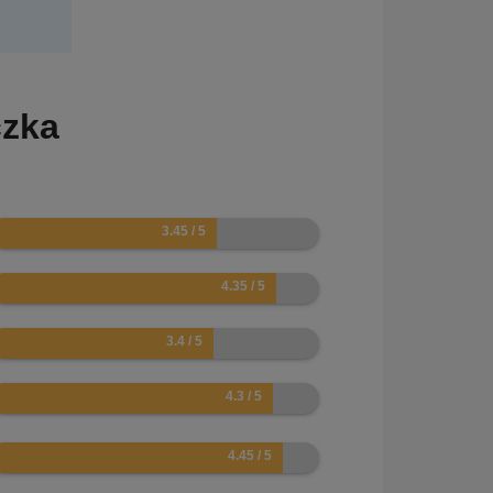
czka
.9
.7
.8
.6
.9