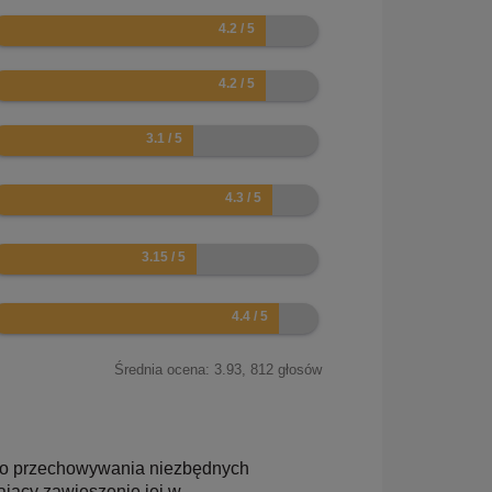
.4
.4
.2
.6
.3
.8
Średnia ocena:
3.93
,
812
głosów
 do przechowywania niezbędnych
jący zawieszenie jej w