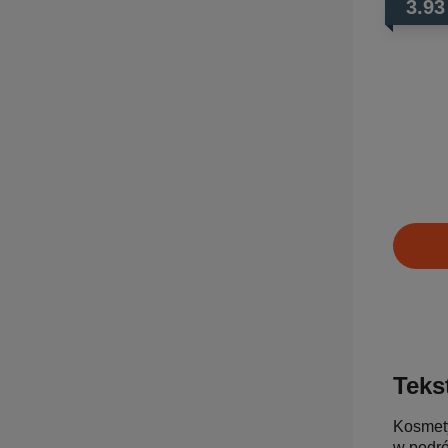
3.93
Tekst
Kosmety
w podró