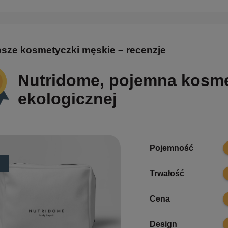
psze kosmetyczki męskie – recenzje
Nutridome, pojemna kosme
ekologicznej
9
Pojemność
9
Trwałość
8
Cena
9
Design