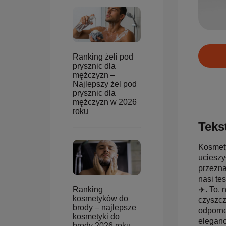
Ranking żeli pod
prysznic dla
mężczyzn –
Najlepszy żel pod
prysznic dla
mężczyzn w 2026
roku
Tekst
Kosmety
ucieszy
przezna
nasi te
✈️. To, 
Ranking
kosmetyków do
czyszcz
brody – najlepsze
odporne
kosmetyki do
eleganc
brody 2026 roku