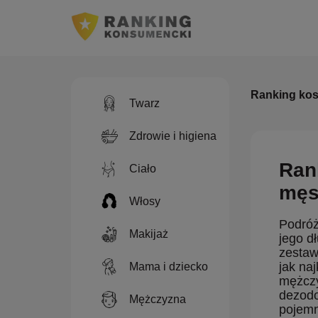
Ranking kos
Twarz
Zdrowie i higiena
Ran
Ciało
męs
Włosy
Podróż
Makijaż
jego d
zestaw
jak na
Mama i dziecko
mężczy
dezodo
Mężczyzna
pojemn