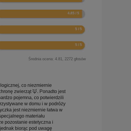
.7
0
0
Średnia ocena:
4.81
,
2272
głosów
ogicznej, co niezmiernie
chronę zwierząt 🦊. Ponadto jest
ardzo pojemna, co potwierdzili
korzystywane w domu i w podróży
etyczka jest niezmiernie łatwa w
specjalnego materiału
 pozostanie estetyczna i
, jednak biorąc pod uwagę