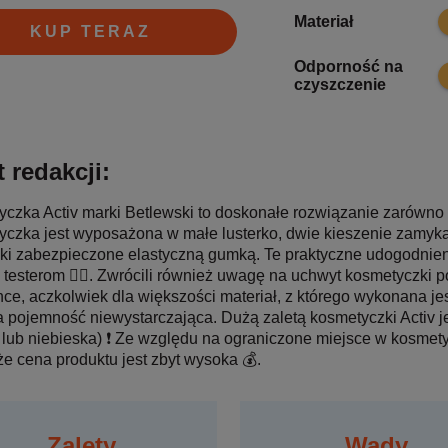
7
Materiał
KUP TERAZ
Odporność na
8
czyszczenie
 redakcji:
czka Activ marki Betlewski to doskonałe rozwiązanie zarówno d
czka jest wyposażona w małe lusterko, dwie kieszenie zamyk
ki zabezpieczone elastyczną gumką. Te praktyczne udogodnien
testerom 👱‍♂️. Zwrócili również uwagę na uchwyt kosmetyczki 
nce, aczkolwiek dla większości materiał, z którego wykonana je
 a pojemność niewystarczająca. Dużą zaletą kosmetyczki Activ je
 lub niebieska) ❗️ Ze względu na ograniczone miejsce w kosmetyc
 że cena produktu jest zbyt wysoka 💰.
Zalety
Wady