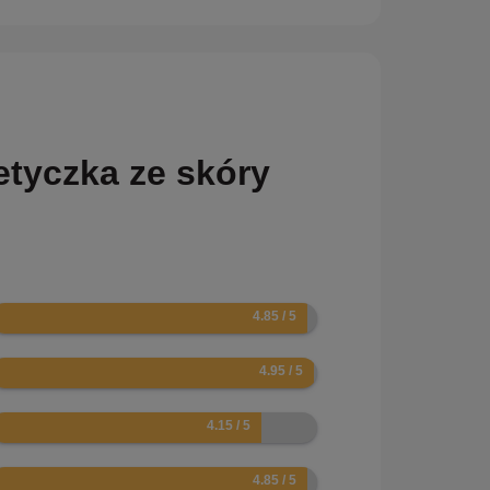
tyczka ze skóry
.7
.9
.3
.7