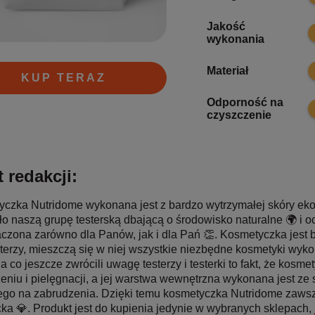
Jakość
9
wykonania
1
Materiał
KUP TERAZ
Odporność na
1
czyszczenie
 redakcji:
czka Nutridome wykonana jest z bardzo wytrzymałej skóry ekol
ło naszą grupę testerską dbającą o środowisko naturalne 🌍 i o
czona zarówno dla Panów, jak i dla Pań 👏. Kosmetyczka jest b
sterzy, mieszczą się w niej wszystkie niezbędne kosmetyki wy
na co jeszcze zwrócili uwagę testerzy i testerki to fakt, że kosm
eniu i pielęgnacji, a jej warstwa wewnętrzna wykonana jest ze 
go na zabrudzenia. Dzięki temu kosmetyczka Nutridome zawsze
ka 💎. Produkt jest do kupienia jedynie w wybranych sklepach