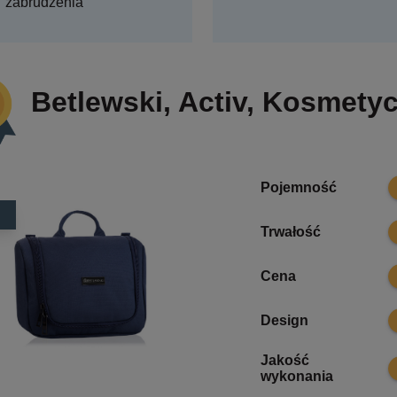
zabrudzenia
Betlewski, Activ, Kosmety
6
Pojemność
8
Trwałość
6
Cena
8
Design
Jakość
8
wykonania