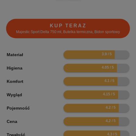
KUP TERAZ
Majestic Sport Delta 750 ml, Butelka termiczna, Bidon sportowy
7.8
Materiał
8.1
Higiena
8.2
Komfort
8.3
Wygląd
8.4
Pojemność
8.4
Cena
8.6
Trwałość