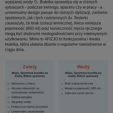
wypijanej wody 💦. Butelka sprawdza się w różnych
sytuacjach - podczas treningu, spaceru czy w pracy - a
uniwersalny design pasuje do różnych stylizacji, zarówno
sportowych, jak i tych codziennych 👍. Testerki
zauważyły, że brak izolacji termicznej, nieco mniejsza
pojemność (850 ml) oraz konieczność mycia ręcznego
mogą być drobnymi niedogodnościami przy intensywnym
użytkowaniu. Mimo to 4FIZJO to funkcjonalna i trwała
butelka, która ułatwia dbanie o regularne nawodnienie w
ciągu dnia.
Zalety
Wady
4fizjo, Sportowa butelka na
4fizjo, Sportowa butelka na
wodę, Bidon sportowy
wodę, Bidon sportowy
Wykonana z tritanu
Brak izolacji termicznej
Wysoka odporność na
Mniejsza pojemność (850 ml)
uszkodzenia i temperatury
Zalecane mycie ręczne
Solidna nakrętka
Wygodny ustnik
Praktyczna miarka na butelce
Uniwersalne zastosowanie