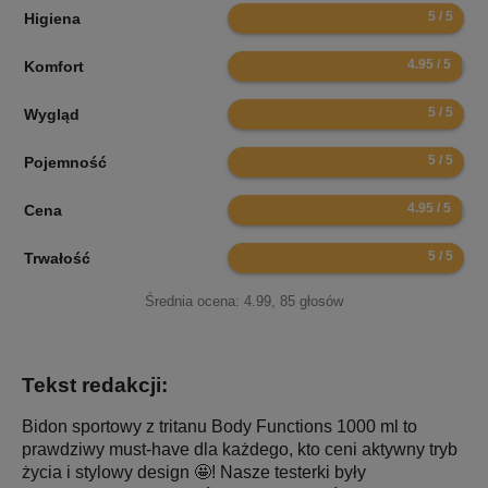
10
Higiena
9.9
Komfort
10
Wygląd
10
Pojemność
9.9
Cena
10
Trwałość
Średnia ocena:
4.99
,
85
głosów
Tekst redakcji:
Bidon sportowy z tritanu Body Functions 1000 ml to
prawdziwy must-have dla każdego, kto ceni aktywny tryb
życia i stylowy design 🤩! Nasze testerki były