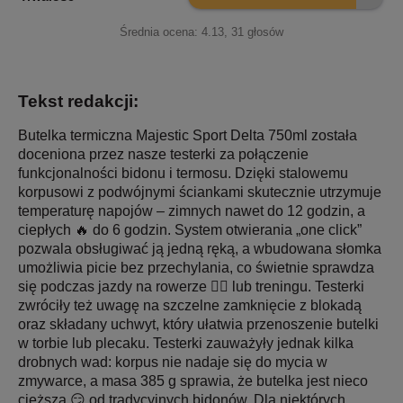
Średnia ocena:
4.13
,
31
głosów
Tekst redakcji:
Butelka termiczna Majestic Sport Delta 750ml została
doceniona przez nasze testerki za połączenie
funkcjonalności bidonu i termosu. Dzięki stalowemu
korpusowi z podwójnymi ściankami skutecznie utrzymuje
temperaturę napojów – zimnych nawet do 12 godzin, a
ciepłych 🔥 do 6 godzin. System otwierania „one click”
pozwala obsługiwać ją jedną ręką, a wbudowana słomka
umożliwia picie bez przechylania, co świetnie sprawdza
się podczas jazdy na rowerze 🚴‍♀️ lub treningu. Testerki
zwróciły też uwagę na szczelne zamknięcie z blokadą
oraz składany uchwyt, który ułatwia przenoszenie butelki
w torbie lub plecaku. Testerki zauważyły jednak kilka
drobnych wad: korpus nie nadaje się do mycia w
zmywarce, a masa 385 g sprawia, że butelka jest nieco
cięższa 😏 od tradycyjnych bidonów. Dla niektórych