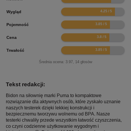
8.5
Wygląd
7.7
Pojemność
7.6
Cena
7.7
Trwałość
Średnia ocena:
3.97
,
14
głosów
Tekst redakcji:
Bidon na siłownię marki Puma to kompaktowe
rozwiązanie dla aktywnych osób, które zyskało uznanie
naszych testerek dzięki lekkiej konstrukcji i
bezpiecznemu tworzywu wolnemu od BPA. Nasze
testerki chwaliły przede wszystkim łatwość czyszczenia,
co czyni codzienne użytkowanie wygodnym i