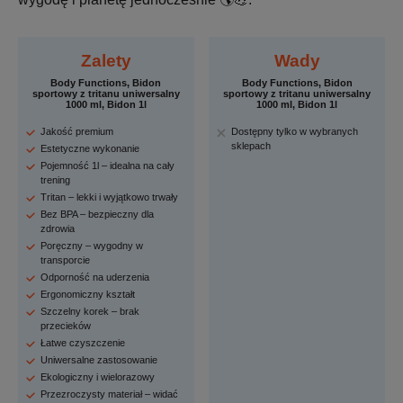
Zalety
Wady
Body Functions, Bidon
Body Functions, Bidon
sportowy z tritanu uniwersalny
sportowy z tritanu uniwersalny
1000 ml, Bidon 1l
1000 ml, Bidon 1l
Jakość premium
Dostępny tylko w wybranych
sklepach
Estetyczne wykonanie
Pojemność 1l – idealna na cały
trening
Tritan – lekki i wyjątkowo trwały
Bez BPA – bezpieczny dla
zdrowia
Poręczny – wygodny w
transporcie
Odporność na uderzenia
Ergonomiczny kształt
Szczelny korek – brak
przecieków
Łatwe czyszczenie
Uniwersalne zastosowanie
Ekologiczny i wielorazowy
Przezroczysty materiał – widać