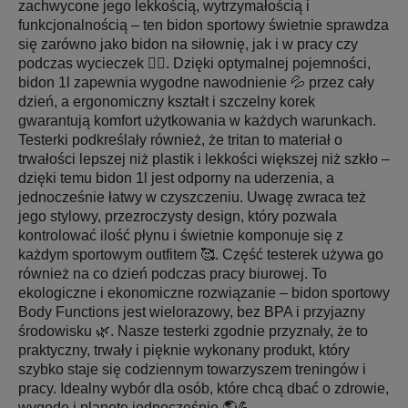
zachwycone jego lekkością, wytrzymałością i
funkcjonalnością – ten bidon sportowy świetnie sprawdza
się zarówno jako bidon na siłownię, jak i w pracy czy
podczas wycieczek 🚴‍♀️. Dzięki optymalnej pojemności,
bidon 1l zapewnia wygodne nawodnienie 💦 przez cały
dzień, a ergonomiczny kształt i szczelny korek
gwarantują komfort użytkowania w każdych warunkach.
Testerki podkreślały również, że tritan to materiał o
trwałości lepszej niż plastik i lekkości większej niż szkło –
dzięki temu bidon 1l jest odporny na uderzenia, a
jednocześnie łatwy w czyszczeniu. Uwagę zwraca też
jego stylowy, przezroczysty design, który pozwala
kontrolować ilość płynu i świetnie komponuje się z
każdym sportowym outfitem 🥰. Część testerek używa go
również na co dzień podczas pracy biurowej. To
ekologiczne i ekonomiczne rozwiązanie – bidon sportowy
Body Functions jest wielorazowy, bez BPA i przyjazny
środowisku 🌿. Nasze testerki zgodnie przyznały, że to
praktyczny, trwały i pięknie wykonany produkt, który
szybko staje się codziennym towarzyszem treningów i
pracy. Idealny wybór dla osób, które chcą dbać o zdrowie,
wygodę i planetę jednocześnie 🌎💪.