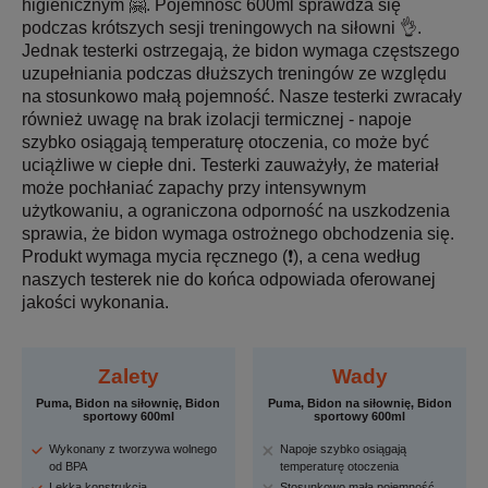
higienicznym 🤗. Pojemność 600ml sprawdza się
podczas krótszych sesji treningowych na siłowni 👌.
Jednak testerki ostrzegają, że bidon wymaga częstszego
uzupełniania podczas dłuższych treningów ze względu
na stosunkowo małą pojemność. Nasze testerki zwracały
również uwagę na brak izolacji termicznej - napoje
szybko osiągają temperaturę otoczenia, co może być
uciążliwe w ciepłe dni. Testerki zauważyły, że materiał
może pochłaniać zapachy przy intensywnym
użytkowaniu, a ograniczona odporność na uszkodzenia
sprawia, że bidon wymaga ostrożnego obchodzenia się.
Produkt wymaga mycia ręcznego (❗), a cena według
naszych testerek nie do końca odpowiada oferowanej
jakości wykonania.
Zalety
Wady
Puma, Bidon na siłownię, Bidon
Puma, Bidon na siłownię, Bidon
sportowy 600ml
sportowy 600ml
Wykonany z tworzywa wolnego
Napoje szybko osiągają
od BPA
temperaturę otoczenia
Lekka konstrukcja
Stosunkowo mała pojemność