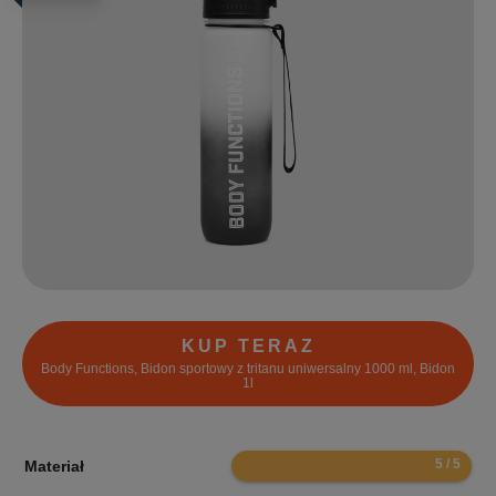
KUP TERAZ
Body Functions, Bidon sportowy z tritanu uniwersalny 1000 ml, Bidon
1l
10
Materiał