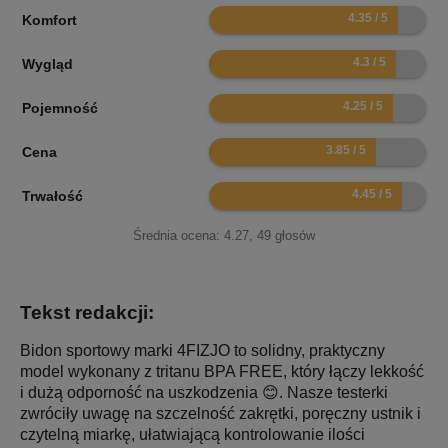
8.7
Komfort
8.6
Wygląd
8.5
Pojemność
7.7
Cena
8.9
Trwałość
Średnia ocena:
4.27
,
49
głosów
Tekst redakcji:
Bidon sportowy marki 4FIZJO to solidny, praktyczny
model wykonany z tritanu BPA FREE, który łączy lekkość
i dużą odporność na uszkodzenia 😊. Nasze testerki
zwróciły uwagę na szczelność zakrętki, poręczny ustnik i
czytelną miarkę, ułatwiającą kontrolowanie ilości