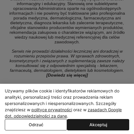
informacyjny i edukacyjny. Stanowią one subiektywne
opracowania Administratora oparte na ogólnodostępnych
informacjach i nie powinny być traktowane jako profesjonalna
porada medyczna, dermatologiczna, farmaceutyczna ani
dietetyczna, diagnoza lekarska lub zalecenie terapeutyczne,
oficjalne stanowisko producentów wymienianych produktów,
rekomendacja zakupowa o charakterze wiążącym, ani źródło
wiedzy naukowej lub medycznej referencyjnej dla celów
zawodowych.
Serwis nie prowadzi działalności leczniczej ani doradczej w
rozumieniu przepisów prawa. W sprawach zdrowotnych,
kosmetycznych i związanych z suplementacją zawsze należy
konsultować się z odpowiednim specjalistą - lekarzem,
farmaceutą, dermatologiem, dietetykiem lub kosmetologiem.
[Dowiedz się więcej]
Używamy plików cookie i identyfikatorów reklamowych do
analityki, personalizacji treści oraz prowadzenia reklam
© Copyright 2026 ranking-konsumencki.pl
spersonalizowanych i niespersonalizowanych. Szczegóły
znajdziesz w
polityce prywatności
oraz w
zasadach Google
dot. odpowiedzialności za dane
.
Odrzuć
Akceptuj