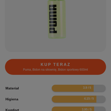
KUP TERAZ
Puma, Bidon na siłownię, Bidon sportowy 600ml
7.8
Materiał
8.3
Higiena
7.9
Komfort