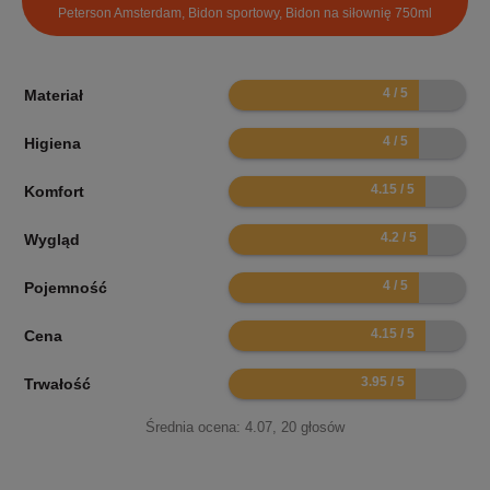
Peterson Amsterdam, Bidon sportowy, Bidon na siłownię 750ml
8
Materiał
8
Higiena
8.3
Komfort
8.4
Wygląd
8
Pojemność
8.3
Cena
7.9
Trwałość
Średnia ocena:
4.07
,
20
głosów