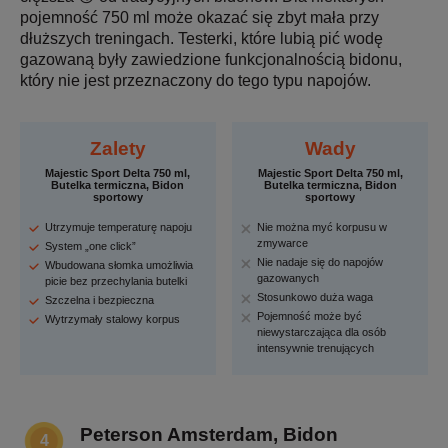
pojemność 750 ml może okazać się zbyt mała przy
dłuższych treningach. Testerki, które lubią pić wodę
gazowaną były zawiedzione funkcjonalnością bidonu,
który nie jest przeznaczony do tego typu napojów.
Zalety
Wady
Majestic Sport Delta 750 ml,
Majestic Sport Delta 750 ml,
Butelka termiczna, Bidon
Butelka termiczna, Bidon
sportowy
sportowy
Utrzymuje temperaturę napoju
Nie można myć korpusu w
zmywarce
System „one click”
Nie nadaje się do napojów
Wbudowana słomka umożliwia
gazowanych
picie bez przechylania butelki
Stosunkowo duża waga
Szczelna i bezpieczna
Pojemność może być
Wytrzymały stalowy korpus
niewystarczająca dla osób
intensywnie trenujących
Peterson Amsterdam, Bidon