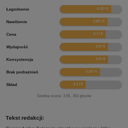
8.3
Łagodzenie
7.7
Nawilżenie
7.4
Cena
7.8
Wydajność
7.8
Konsystencja
6.5
Brak podrażnień
4.2
Skład
Średnia ocena:
3.55
,
353
głosów
Tekst redakcji: