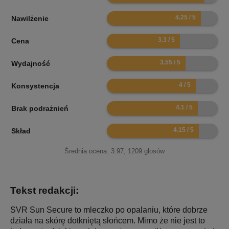
8.5
Nawilżenie
6.6
Cena
7.1
Wydajność
8
Konsystencja
8.2
Brak podrażnień
8.3
Skład
Średnia ocena:
3.97
,
1209
głosów
Tekst redakcji:
SVR Sun Secure to mleczko po opalaniu, które dobrze
działa na skórę dotkniętą słońcem. Mimo że nie jest to