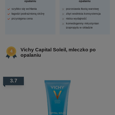
opalaniu
opalaniu
szybko się wchłania
pozostawia tłustą warstwę
łagodzi podrażnioną skórę
zbyt wodnista konsystencja
przystępna cena
niska wydajność
komedogenny mirystynian
izopropylu w składzie
Vichy Capital Soleil, mleczko po
opalaniu
3.7