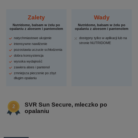
Zalety
Wady
Nutridome, balsam w żelu po
Nutridome, balsam w żelu po
opalaniu z aloesem i pantenolem
opalaniu z aloesem i pantenolem
natychmiastowe ukojenie
dostępny tylko w aplikacji lub na
stronie NUTRIDOME
intensywne nawilżenie
pozostawia uczucie schłodzenia
dobra konsystencja
wysoka wydajność
zawiera aloes i pantenol
zmniejsza pieczenie po zbyt
długim opalaniu
SVR Sun Secure, mleczko po
opalaniu