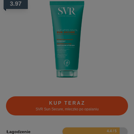
3.97
KUP TERAZ
SVR Sun Secure, mleczko po opalaniu
8.8
Łagodzenie