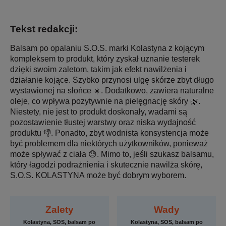
Tekst redakcji:
Balsam po opalaniu S.O.S. marki Kolastyna z kojącym
kompleksem to produkt, który zyskał uznanie testerek
dzięki swoim zaletom, takim jak efekt nawilżenia i
działanie kojące. Szybko przynosi ulgę skórze zbyt długo
wystawionej na słońce ☀️. Dodatkowo, zawiera naturalne
oleje, co wpływa pozytywnie na pielęgnację skóry 🌿.
Niestety, nie jest to produkt doskonały, wadami są
pozostawienie tłustej warstwy oraz niska wydajność
produktu 👎. Ponadto, zbyt wodnista konsystencja może
być problemem dla niektórych użytkowników, ponieważ
może spływać z ciała 😓. Mimo to, jeśli szukasz balsamu,
który łagodzi podrażnienia i skutecznie nawilża skórę,
S.O.S. KOLASTYNA może być dobrym wyborem.
Zalety
Wady
Kolastyna, SOS, balsam po
Kolastyna, SOS, balsam po