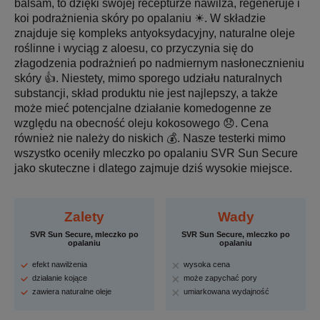
balsam, to dzięki swojej recepturze nawilża, regeneruje i
koi podrażnienia skóry po opalaniu ☀. W składzie
znajduje się kompleks antyoksydacyjny, naturalne oleje
roślinne i wyciąg z aloesu, co przyczynia się do
złagodzenia podrażnień po nadmiernym nasłonecznieniu
skóry 👍. Niestety, mimo sporego udziału naturalnych
substancji, skład produktu nie jest najlepszy, a także
może mieć potencjalne działanie komedogenne ze
względu na obecność oleju kokosowego 😞. Cena
również nie należy do niskich 💰. Nasze testerki mimo
wszystko oceniły mleczko po opalaniu SVR Sun Secure
jako skuteczne i dlatego zajmuje dziś wysokie miejsce.
Zalety
Wady
SVR Sun Secure, mleczko po
SVR Sun Secure, mleczko po
opalaniu
opalaniu
efekt nawilżenia
wysoka cena
działanie kojące
może zapychać pory
zawiera naturalne oleje
umiarkowana wydajność