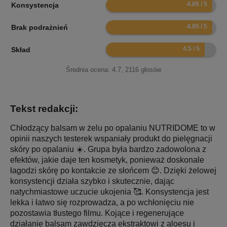
9.7
Konsystencja
9.7
Brak podrażnień
9
Skład
Średnia ocena:
4.7
,
2116
głosów
Tekst redakcji:
Chłodzący balsam w żelu po opalaniu NUTRIDOME to w
opinii naszych testerek wspaniały produkt do pielęgnacji
skóry po opalaniu ☀️. Grupa była bardzo zadowolona z
efektów, jakie daje ten kosmetyk, ponieważ doskonale
łagodzi skórę po kontakcie ze słońcem 😊. Dzięki żelowej
konsystencji działa szybko i skutecznie, dając
natychmiastowe uczucie ukojenia 🥰. Konsystencja jest
lekka i łatwo się rozprowadza, a po wchłonięciu nie
pozostawia tłustego filmu. Kojące i regenerujące
działanie balsam zawdzięcza ekstraktowi z aloesu i