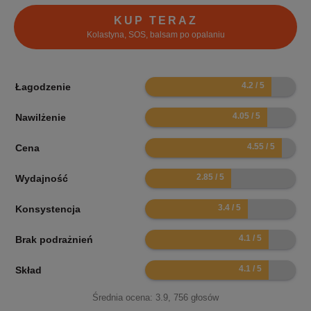
KUP TERAZ
Kolastyna, SOS, balsam po opalaniu
8.4
Łagodzenie
8.1
Nawilżenie
9.1
Cena
5.7
Wydajność
6.8
Konsystencja
8.2
Brak podrażnień
8.2
Skład
Średnia ocena:
3.9
,
756
głosów