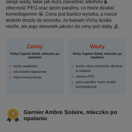
swoje wady, takie jak duża zawartość alkoholu 🧪,
obecność PEG oraz sporo parafiny, co może działać
komedogennie 😬. Cena jest bardzo wysoka, a nasze
testerki doszły do wniosku, że balsam Vichy działa
nieźle, ale jego stosunek jakości do ceny jest słaby 💰.
Zalety
Wady
Vichy Capital Soleil, mleczko po
Vichy Capital Soleil, mleczko po
opalaniu
opalaniu
niezłe nawilżenie
bardzo duża zawartość alkoholu
w składzie
odczuwalne łagodzenie
zawiera PEG
dobra konsystencja
sporo parafiny może działać
komedogennie
Garnier Ambre Solaire, mleczko po
opalaniu