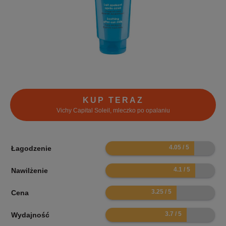
KUP TERAZ
Vichy Capital Soleil, mleczko po opalaniu
8.1
Łagodzenie
8.2
Nawilżenie
6.5
Cena
7.4
Wydajność