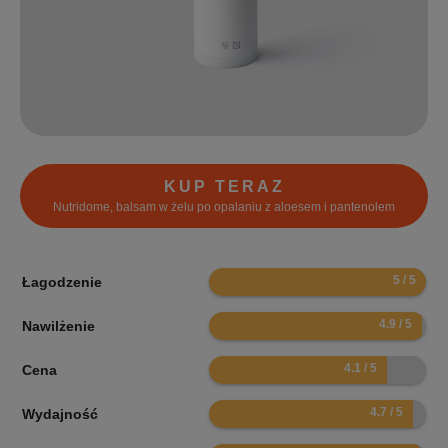
KUP TERAZ
Nutridome, balsam w żelu po opalaniu z aloesem i pantenolem
10
Łagodzenie
9.8
Nawilżenie
8.2
Cena
9.4
Wydajność