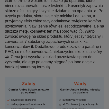
Garnier Ambre Solaire to mleczko po opalaniu, które
nieco rozczarowało nasze testerki… Kosmetyk zapewnia
skórze efekt kojący i szybkie działanie po opalaniu ☀️. Po
użyciu produktu, skóra staje się miękka i delikatna, a
przyjemny efekt chłodzący dodatkowo zwiększa komfort
użytkowania. Nawilżenie również jest odczuwalne, ale na
dłuższą metę, kosmetyk ten ma sporo wad 😓. Warto
zwrócić uwagę na skład produktu, który jest syntetyczny i
zawiera aż 7 substancji zapachowych oraz kilka
konserwantów 🧪. Dodatkowo, produkt zawiera parafinę i
PEG, co może powodować niekorzystne skutki dla skóry
😬. Cena jest wysoka, a skład pozostawia sporo do
życzenia, dlatego polecamy sięgnąć po inne opcje z
bardziej naturalną formułą.
Zalety
Wady
Garnier Ambre Solaire, mleczko
Garnier Ambre Solaire, mleczko
po opalaniu
po opalaniu
szybko koi oparzenia
syntentyczny skład
duża pojemność opakowania
aż 7 substancji zapachowych