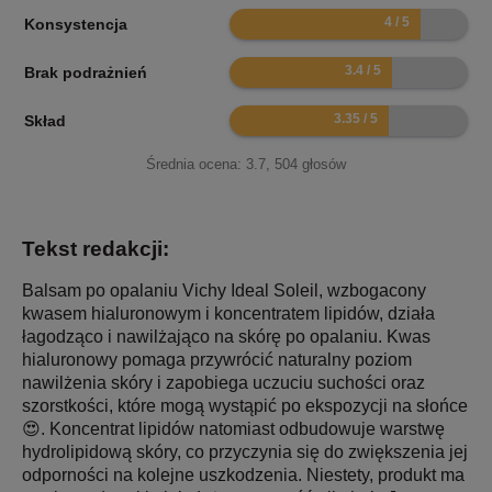
8
Konsystencja
6.8
Brak podrażnień
6.7
Skład
Średnia ocena:
3.7
,
504
głosów
Tekst redakcji:
Balsam po opalaniu Vichy Ideal Soleil, wzbogacony
kwasem hialuronowym i koncentratem lipidów, działa
łagodząco i nawilżająco na skórę po opalaniu. Kwas
hialuronowy pomaga przywrócić naturalny poziom
nawilżenia skóry i zapobiega uczuciu suchości oraz
szorstkości, które mogą wystąpić po ekspozycji na słońce
😍. Koncentrat lipidów natomiast odbudowuje warstwę
hydrolipidową skóry, co przyczynia się do zwiększenia jej
odporności na kolejne uszkodzenia. Niestety, produkt ma