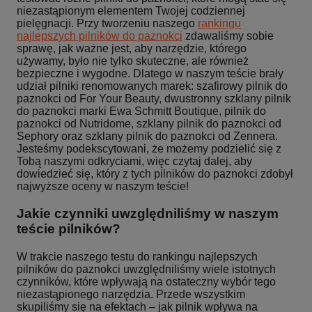
niezastąpionym elementem Twojej codziennej
pielęgnacji. Przy tworzeniu naszego
rankingu
najlepszych pilników do paznokci
zdawaliśmy sobie
sprawę, jak ważne jest, aby narzędzie, którego
używamy, było nie tylko skuteczne, ale również
bezpieczne i wygodne. Dlatego w naszym teście brały
udział pilniki renomowanych marek: szafirowy pilnik do
paznokci od For Your Beauty, dwustronny szklany pilnik
do paznokci marki Ewa Schmitt Boutique, pilnik do
paznokci od Nutridome, szklany pilnik do paznokci od
Sephory oraz szklany pilnik do paznokci od Zennera.
Jesteśmy podekscytowani, że możemy podzielić się z
Tobą naszymi odkryciami, więc czytaj dalej, aby
dowiedzieć się, który z tych pilników do paznokci zdobył
najwyższe oceny w naszym teście!
Jakie czynniki uwzględniliśmy w naszym
teście pilników?
W trakcie naszego testu do rankingu najlepszych
pilników do paznokci uwzględniliśmy wiele istotnych
czynników, które wpływają na ostateczny wybór tego
niezastąpionego narzędzia. Przede wszystkim
skupiliśmy się na efektach – jak pilnik wpływa na