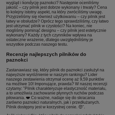
wygląd i kondycję paznokci? Następnie oceniliśmy
jakość – czy pilnik jest dobrze wykonany i trwały? Cena
to kolejny istotny aspekt, na który zwróciliśmy uwagę.
Przyjrzeliśmy się również użytkowaniu – czy pilnik jest
łatwy w obsłudze? Oprócz tego sprawdziliśmy, czy łatwo
jest utrzymać pilnik w czystości? Na koniec, nie
mogliśmy pominąć designu – czy pilnik jest estetycznie
wykonany? Każdy z tych czynników wpływa na
ostateczne wrażenie, dlatego uwzględniliśmy je
wszystkie podczas naszego testu.
Recenzje najlepszych pilników do
paznokci
Zastanawiasz się, który pilnik do paznokci zasłużył na
najwyższe wyróżnienie w naszym rankingu? Lider
naszego zestawienia otrzymał ocenę aż 9,59 punktów
na możliwe 10! Imponujące, prawda? W naszej recenzji
czytamy: "Pilnik charakteryzuje elastyczność materiału,
a to umożliwia zachowanie płynnych ruchów podczas
piłowania. ❤️ Co ważne, nadaje się do skracania
zarówno paznokci naturalnych, jak i przedłużanych.
Pilnik dostępny jest w korzystnej cenie. 🤑".