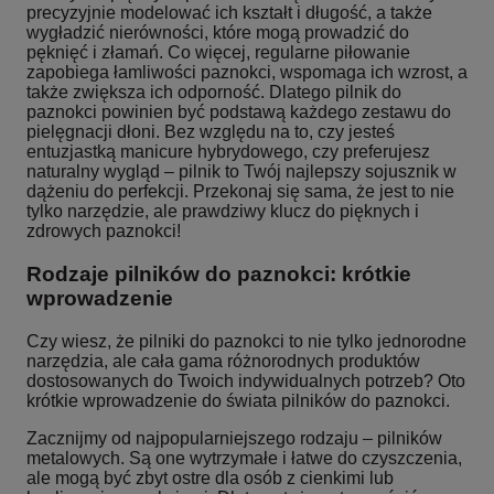
precyzyjnie modelować ich kształt i długość, a także
wygładzić nierówności, które mogą prowadzić do
pęknięć i złamań. Co więcej, regularne piłowanie
zapobiega łamliwości paznokci, wspomaga ich wzrost, a
także zwiększa ich odporność. Dlatego pilnik do
paznokci powinien być podstawą każdego zestawu do
pielęgnacji dłoni. Bez względu na to, czy jesteś
entuzjastką manicure hybrydowego, czy preferujesz
naturalny wygląd – pilnik to Twój najlepszy sojusznik w
dążeniu do perfekcji. Przekonaj się sama, że jest to nie
tylko narzędzie, ale prawdziwy klucz do pięknych i
zdrowych paznokci!
Rodzaje pilników do paznokci: krótkie
wprowadzenie
Czy wiesz, że pilniki do paznokci to nie tylko jednorodne
narzędzia, ale cała gama różnorodnych produktów
dostosowanych do Twoich indywidualnych potrzeb? Oto
krótkie wprowadzenie do świata pilników do paznokci.
Zacznijmy od najpopularniejszego rodzaju – pilników
metalowych. Są one wytrzymałe i łatwe do czyszczenia,
ale mogą być zbyt ostre dla osób z cienkimi lub