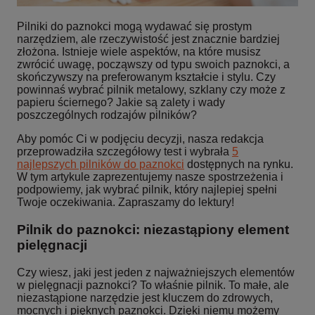
Pilniki do paznokci mogą wydawać się prostym
narzędziem, ale rzeczywistość jest znacznie bardziej
złożona. Istnieje wiele aspektów, na które musisz
zwrócić uwagę, począwszy od typu swoich paznokci, a
skończywszy na preferowanym kształcie i stylu. Czy
powinnaś wybrać pilnik metalowy, szklany czy może z
papieru ściernego? Jakie są zalety i wady
poszczególnych rodzajów pilników?
Aby pomóc Ci w podjęciu decyzji, nasza redakcja
przeprowadziła szczegółowy test i wybrała
5
najlepszych pilników do paznokci
dostępnych na rynku.
W tym artykule zaprezentujemy nasze spostrzeżenia i
podpowiemy, jak wybrać pilnik, który najlepiej spełni
Twoje oczekiwania. Zapraszamy do lektury!
Pilnik do paznokci: niezastąpiony element
pielęgnacji
Czy wiesz, jaki jest jeden z najważniejszych elementów
w pielęgnacji paznokci? To właśnie pilnik. To małe, ale
niezastąpione narzędzie jest kluczem do zdrowych,
mocnych i pięknych paznokci. Dzięki niemu możemy