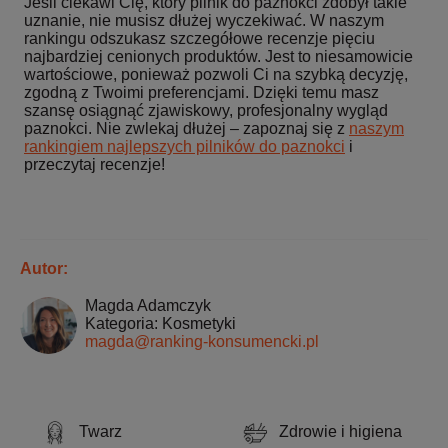
Jeśli ciekawi Cię, który pilnik do paznokci zdobył takie
uznanie, nie musisz dłużej wyczekiwać. W naszym
rankingu odszukasz szczegółowe recenzje pięciu
najbardziej cenionych produktów. Jest to niesamowicie
wartościowe, ponieważ pozwoli Ci na szybką decyzję,
zgodną z Twoimi preferencjami. Dzięki temu masz
szansę osiągnąć zjawiskowy, profesjonalny wygląd
paznokci. Nie zwlekaj dłużej – zapoznaj się z
naszym
rankingiem najlepszych pilników do paznokci
i
przeczytaj recenzje!
Autor:
Magda Adamczyk
Kategoria: Kosmetyki
magda@ranking-konsumencki.pl
Twarz
Zdrowie i higiena