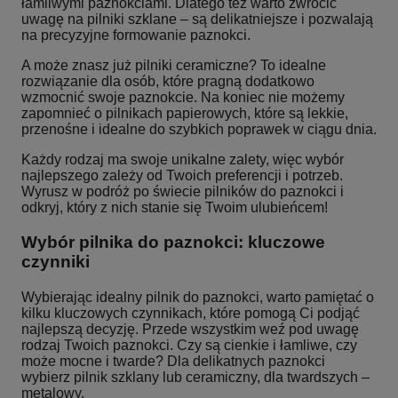
łamliwymi paznokciami. Dlatego też warto zwrócić
uwagę na pilniki szklane – są delikatniejsze i pozwalają
na precyzyjne formowanie paznokci.
A może znasz już pilniki ceramiczne? To idealne
rozwiązanie dla osób, które pragną dodatkowo
wzmocnić swoje paznokcie. Na koniec nie możemy
zapomnieć o pilnikach papierowych, które są lekkie,
przenośne i idealne do szybkich poprawek w ciągu dnia.
Każdy rodzaj ma swoje unikalne zalety, więc wybór
najlepszego zależy od Twoich preferencji i potrzeb.
Wyrusz w podróż po świecie pilników do paznokci i
odkryj, który z nich stanie się Twoim ulubieńcem!
Wybór pilnika do paznokci: kluczowe
czynniki
Wybierając idealny pilnik do paznokci, warto pamiętać o
kilku kluczowych czynnikach, które pomogą Ci podjąć
najlepszą decyzję. Przede wszystkim weź pod uwagę
rodzaj Twoich paznokci. Czy są cienkie i łamliwe, czy
może mocne i twarde? Dla delikatnych paznokci
wybierz pilnik szklany lub ceramiczny, dla twardszych –
metalowy.