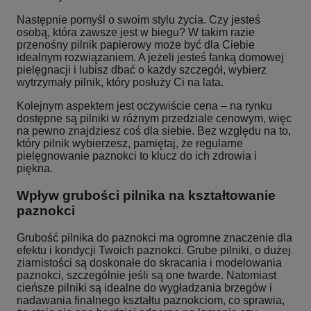
Następnie pomyśl o swoim stylu życia. Czy jesteś
osobą, która zawsze jest w biegu? W takim razie
przenośny pilnik papierowy może być dla Ciebie
idealnym rozwiązaniem. A jeżeli jesteś fanką domowej
pielęgnacji i lubisz dbać o każdy szczegół, wybierz
wytrzymały pilnik, który posłuży Ci na lata.
Kolejnym aspektem jest oczywiście cena – na rynku
dostępne są pilniki w różnym przedziale cenowym, więc
na pewno znajdziesz coś dla siebie. Bez względu na to,
który pilnik wybierzesz, pamiętaj, że regularne
pielęgnowanie paznokci to klucz do ich zdrowia i
piękna.
Wpływ grubości pilnika na kształtowanie
paznokci
Grubość pilnika do paznokci ma ogromne znaczenie dla
efektu i kondycji Twoich paznokci. Grube pilniki, o dużej
ziarnistości są doskonałe do skracania i modelowania
paznokci, szczególnie jeśli są one twarde. Natomiast
cieńsze pilniki są idealne do wygładzania brzegów i
nadawania finalnego kształtu paznokciom, co sprawia,