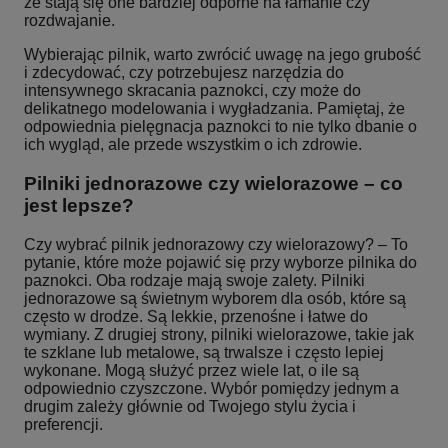
że stają się one bardziej odporne na łamanie czy
rozdwajanie.
Wybierając pilnik, warto zwrócić uwagę na jego grubość
i zdecydować, czy potrzebujesz narzędzia do
intensywnego skracania paznokci, czy może do
delikatnego modelowania i wygładzania. Pamiętaj, że
odpowiednia pielęgnacja paznokci to nie tylko dbanie o
ich wygląd, ale przede wszystkim o ich zdrowie.
Pilniki jednorazowe czy wielorazowe – co
jest lepsze?
Czy wybrać pilnik jednorazowy czy wielorazowy? – To
pytanie, które może pojawić się przy wyborze pilnika do
paznokci. Oba rodzaje mają swoje zalety. Pilniki
jednorazowe są świetnym wyborem dla osób, które są
często w drodze. Są lekkie, przenośne i łatwe do
wymiany. Z drugiej strony, pilniki wielorazowe, takie jak
te szklane lub metalowe, są trwalsze i często lepiej
wykonane. Mogą służyć przez wiele lat, o ile są
odpowiednio czyszczone. Wybór pomiędzy jednym a
drugim zależy głównie od Twojego stylu życia i
preferencji.