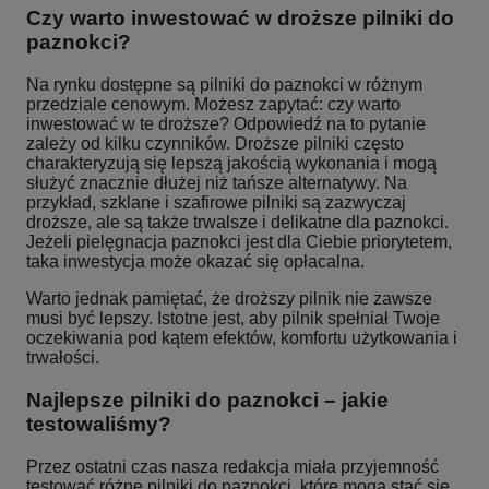
Czy warto inwestować w droższe pilniki do
paznokci?
Na rynku dostępne są pilniki do paznokci w różnym
przedziale cenowym. Możesz zapytać: czy warto
inwestować w te droższe? Odpowiedź na to pytanie
zależy od kilku czynników. Droższe pilniki często
charakteryzują się lepszą jakością wykonania i mogą
służyć znacznie dłużej niż tańsze alternatywy. Na
przykład, szklane i szafirowe pilniki są zazwyczaj
droższe, ale są także trwalsze i delikatne dla paznokci.
Jeżeli pielęgnacja paznokci jest dla Ciebie priorytetem,
taka inwestycja może okazać się opłacalna.
Warto jednak pamiętać, że droższy pilnik nie zawsze
musi być lepszy. Istotne jest, aby pilnik spełniał Twoje
oczekiwania pod kątem efektów, komfortu użytkowania i
trwałości.
Najlepsze pilniki do paznokci – jakie
testowaliśmy?
Przez ostatni czas nasza redakcja miała przyjemność
testować różne pilniki do paznokci, które mogą stać się