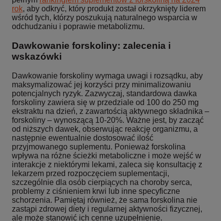
rok
, aby odkryć, który produkt został okrzyknięty liderem
wśród tych, którzy poszukują naturalnego wsparcia w
odchudzaniu i poprawie metabolizmu.
Dawkowanie forskoliny: zalecenia i
wskazówki
Dawkowanie forskoliny wymaga uwagi i rozsądku, aby
maksymalizować jej korzyści przy minimalizowaniu
potencjalnych ryzyk. Zazwyczaj, standardowa dawka
forskoliny zawiera się w przedziale od 100 do 250 mg
ekstraktu na dzień, z zawartością aktywnego składnika –
forskoliny – wynoszącą 10-20%. Ważne jest, by zacząć
od niższych dawek, obserwując reakcję organizmu, a
następnie ewentualnie dostosować ilość
przyjmowanego suplementu. Ponieważ forskolina
wpływa na różne ścieżki metaboliczne i może wejść w
interakcje z niektórymi lekami, zaleca się konsultację z
lekarzem przed rozpoczęciem suplementacji,
szczególnie dla osób cierpiących na choroby serca,
problemy z ciśnieniem krwi lub inne specyficzne
schorzenia. Pamiętaj również, że sama forskolina nie
zastąpi zdrowej diety i regularnej aktywności fizycznej,
ale może stanowić ich cenne uzupełnienie.