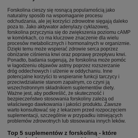
Forskolina cieszy się rosnącą popularnością jako
naturalny sposób na wspomaganie procesu
odchudzania, ale jej korzyści zdrowotne sięgają daleko
poza to. Jako aktywator adenylazy cyklazowej,
forskolina przyczynia się do zwiększenia poziomu cAMP
w komórkach, co ma kluczowe znaczenie dla wielu
procesów metabolicznych i hormonalnych w organizmie.
Dzięki temu może wspierać zdrowie serca poprzez
obniżanie ciśnienia krwi oraz poprawę przepływu krwi.
Ponadto, badania sugerują, że forskolina może pomóc
w łagodzeniu objawów astmy poprzez rozszerzanie
dróg oddechowych i ulżenie w oddychaniu. Inne
potencjalne korzyści to wspieranie funkcji tarczycy i
przeciwdziałanie stanom zapalnym, co czyni ją
wszechstronnym składnikiem suplementów diety.
Ważne jest, aby podkreślić, że skuteczność i
bezpieczeństwo stosowania forskoliny zależą od
właściwego dawkowania i jakości produktu. Zawsze
warto konsultować się z lekarzem przed rozpoczęciem
suplementacji, szczególnie w przypadku istniejących
problemów zdrowotnych lub stosowania innych leków.
Top 5 suplementów z forskoliną - które