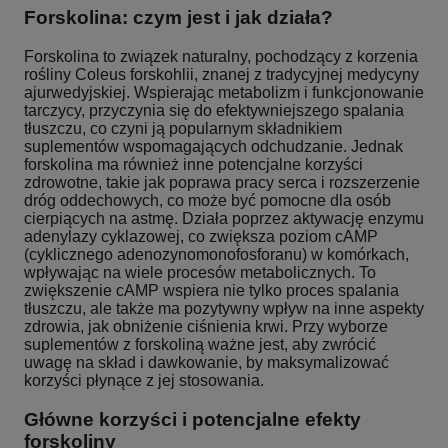
Forskolina: czym jest i jak działa?
Forskolina to związek naturalny, pochodzący z korzenia
rośliny Coleus forskohlii, znanej z tradycyjnej medycyny
ajurwedyjskiej. Wspierając metabolizm i funkcjonowanie
tarczycy, przyczynia się do efektywniejszego spalania
tłuszczu, co czyni ją popularnym składnikiem
suplementów wspomagających odchudzanie. Jednak
forskolina ma również inne potencjalne korzyści
zdrowotne, takie jak poprawa pracy serca i rozszerzenie
dróg oddechowych, co może być pomocne dla osób
cierpiących na astmę. Działa poprzez aktywację enzymu
adenylazy cyklazowej, co zwiększa poziom cAMP
(cyklicznego adenozynomonofosforanu) w komórkach,
wpływając na wiele procesów metabolicznych. To
zwiększenie cAMP wspiera nie tylko proces spalania
tłuszczu, ale także ma pozytywny wpływ na inne aspekty
zdrowia, jak obniżenie ciśnienia krwi. Przy wyborze
suplementów z forskoliną ważne jest, aby zwrócić
uwagę na skład i dawkowanie, by maksymalizować
korzyści płynące z jej stosowania.
Główne korzyści i potencjalne efekty
forskoliny