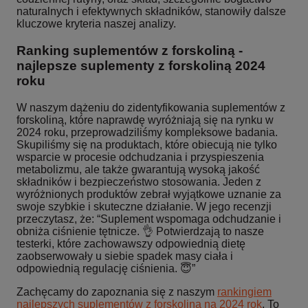
naturalnych i efektywnych składników, stanowiły dalsze
kluczowe kryteria naszej analizy.
Ranking suplementów z forskoliną -
najlepsze suplementy z forskoliną 2024
roku
W naszym dążeniu do zidentyfikowania suplementów z
forskoliną, które naprawdę wyróżniają się na rynku w
2024 roku, przeprowadziliśmy kompleksowe badania.
Skupiliśmy się na produktach, które obiecują nie tylko
wsparcie w procesie odchudzania i przyspieszenia
metabolizmu, ale także gwarantują wysoką jakość
składników i bezpieczeństwo stosowania. Jeden z
wyróżnionych produktów zebrał wyjątkowe uznanie za
swoje szybkie i skuteczne działanie. W jego recenzji
przeczytasz, że: “Suplement wspomaga odchudzanie i
obniża ciśnienie tętnicze. 👌 Potwierdzają to nasze
testerki, które zachowawszy odpowiednią dietę
zaobserwowały u siebie spadek masy ciała i
odpowiednią regulację ciśnienia. 😇”
Zachęcamy do zapoznania się z naszym
rankingiem
najlepszych suplementów z forskoliną na 2024 rok
. To