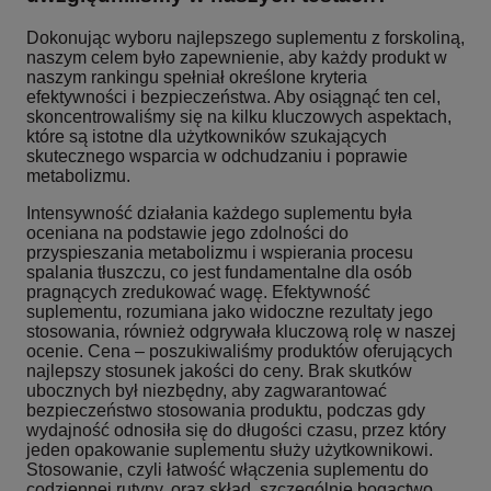
Dokonując wyboru najlepszego suplementu z forskoliną,
naszym celem było zapewnienie, aby każdy produkt w
naszym rankingu spełniał określone kryteria
efektywności i bezpieczeństwa. Aby osiągnąć ten cel,
skoncentrowaliśmy się na kilku kluczowych aspektach,
które są istotne dla użytkowników szukających
skutecznego wsparcia w odchudzaniu i poprawie
metabolizmu.
Intensywność działania każdego suplementu była
oceniana na podstawie jego zdolności do
przyspieszania metabolizmu i wspierania procesu
spalania tłuszczu, co jest fundamentalne dla osób
pragnących zredukować wagę. Efektywność
suplementu, rozumiana jako widoczne rezultaty jego
stosowania, również odgrywała kluczową rolę w naszej
ocenie. Cena – poszukiwaliśmy produktów oferujących
najlepszy stosunek jakości do ceny. Brak skutków
ubocznych był niezbędny, aby zagwarantować
bezpieczeństwo stosowania produktu, podczas gdy
wydajność odnosiła się do długości czasu, przez który
jeden opakowanie suplementu służy użytkownikowi.
Stosowanie, czyli łatwość włączenia suplementu do
codziennej rutyny, oraz skład, szczególnie bogactwo