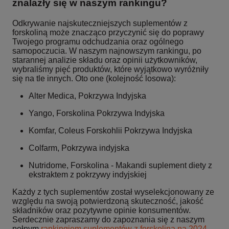
znalazły się w naszym rankingu?
Odkrywanie najskuteczniejszych suplementów z
forskoliną może znacząco przyczynić się do poprawy
Twojego programu odchudzania oraz ogólnego
samopoczucia. W naszym najnowszym rankingu, po
starannej analizie składu oraz opinii użytkowników,
wybraliśmy pięć produktów, które wyjątkowo wyróżniły
się na tle innych. Oto one (kolejność losowa):
Alter Medica, Pokrzywa Indyjska
Yango, Forskolina Pokrzywa Indyjska
Komfar, Coleus Forskohlii Pokrzywa Indyjska
Colfarm, Pokrzywa indyjska
Nutridome, Forskolina - Makandi suplement diety z
ekstraktem z pokrzywy indyjskiej
Każdy z tych suplementów został wyselekcjonowany ze
względu na swoją potwierdzoną skuteczność, jakość
składników oraz pozytywne opinie konsumentów.
Serdecznie zapraszamy do zapoznania się z naszym
pełnym
rankingiem suplementów z forskoliną na 2024