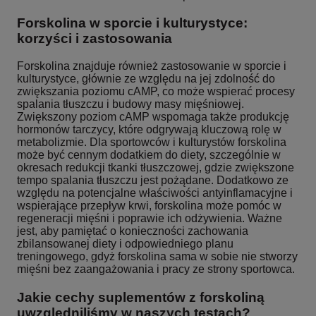
Forskolina w sporcie i kulturystyce:
korzyści i zastosowania
Forskolina znajduje również zastosowanie w sporcie i
kulturystyce, głównie ze względu na jej zdolność do
zwiększania poziomu cAMP, co może wspierać procesy
spalania tłuszczu i budowy masy mięśniowej.
Zwiększony poziom cAMP wspomaga także produkcję
hormonów tarczycy, które odgrywają kluczową rolę w
metabolizmie. Dla sportowców i kulturystów forskolina
może być cennym dodatkiem do diety, szczególnie w
okresach redukcji tkanki tłuszczowej, gdzie zwiększone
tempo spalania tłuszczu jest pożądane. Dodatkowo ze
względu na potencjalne właściwości antyinflamacyjne i
wspierające przepływ krwi, forskolina może pomóc w
regeneracji mięśni i poprawie ich odżywienia. Ważne
jest, aby pamiętać o konieczności zachowania
zbilansowanej diety i odpowiedniego planu
treningowego, gdyż forskolina sama w sobie nie stworzy
mięśni bez zaangażowania i pracy ze strony sportowca.
Jakie cechy suplementów z forskoliną
uwzględniliśmy w naszych testach?