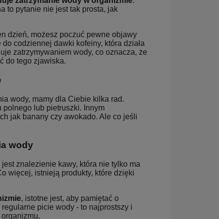
uje zatrzymanie wody w organizmie
.
 pytanie nie jest tak prosta, jak
eden dzień, możesz poczuć pewne objawy
do codziennej dawki kofeiny, która działa
guje zatrzymywaniem wody, co oznacza, że
 do tego zjawiska.
e
ia wody, mamy dla Ciebie kilka rad.
 polnego lub pietruszki. Innym
h jak banany czy awokado. Ale co jeśli
nia wody
st znalezienie kawy, która nie tylko ma
więcej, istnieją produkty, które dzięki
nizmie
, istotne jest, aby pamiętać o
regularne picie wody - to najprostszy i
 organizmu.