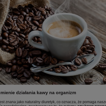
mienie działania kawy na organizm
est znana jako naturalny diuretyk, co oznacza, że pomaga na