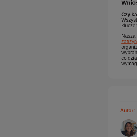
Wnios
Czy ka
Wszystk
klucze
Nasza 
zatrzy
organi
wybran
co dzia
wymaga
Autor: