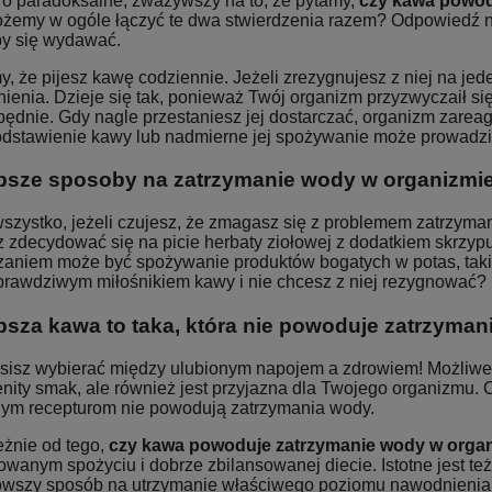
To paradoksalne, zważywszy na to, że pytamy,
czy kawa powod
żemy w ogóle łączyć te dwa stwierdzenia razem? Odpowiedź na to
y się wydawać.
y, że pijesz kawę codziennie. Jeżeli zrezygnujesz z niej na j
enia. Dzieje się tak, ponieważ Twój organizm przyzwyczaił się 
ędnie. Gdy nagle przestaniesz jej dostarczać, organizm zarea
odstawienie kawy lub nadmierne jej spożywanie może prowadzić
psze sposoby na zatrzymanie wody w organizmi
szystko, jeżeli czujesz, że zmagasz się z problemem zatrzyman
 zdecydować się na picie herbaty ziołowej z dodatkiem skrzypu
zaniem może być spożywanie produktów bogatych w potas, takic
 prawdziwym miłośnikiem kawy i nie chcesz z niej rezygnować?
psza kawa to taka, która nie powoduje zatrzyma
sisz wybierać między ulubionym napojem a zdrowiem! Możliwe je
ity smak, ale również jest przyjazna dla Twojego organizmu. Co 
nym recepturom nie powodują zatrzymania wody.
eżnie od tego,
czy kawa powoduje zatrzymanie wody w orga
wanym spożyciu i dobrze zbilansowanej diecie. Istotne jest też 
owszy sposób na utrzymanie właściwego poziomu nawodnienia