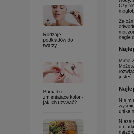
wody. 
Czy mo
mogłob
Załóżm
odwodni
moczop
Rodzaje
nagłe 
podkładów do
twarzy
Najle
Mimo w
Możesz
rozwią
jesteś
Najle
Pomadki
zmieniające kolor -
Nie mu
jak ich używać?
wyśmien
unikal
Niezal
umiarko
najzdr