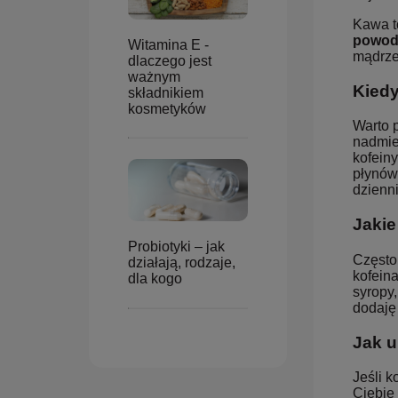
Kawa to
powodu
Witamina E -
mądrze 
dlaczego jest
ważnym
Kied
składnikiem
kosmetyków
Warto p
nadmier
kofeiny
płynów
dzienni
Jakie
Probiotyki – jak
Często 
działają, rodzaje,
kofeina
dla kogo
syropy,
dodaję
Jak u
Jeśli 
Ciebie 