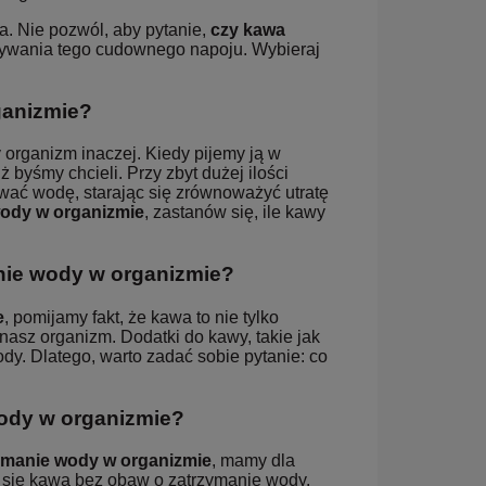
a. Nie pozwól, aby pytanie,
czy kawa
ożywania tego cudownego napoju. Wybieraj
ganizmie?
 organizm inaczej. Kiedy pijemy ją w
byśmy chcieli. Przy zbyt dużej ilości
ywać wodę, starając się zrównoważyć utratę
ody w organizmie
, zastanów się, ile kawy
nie wody w organizmie?
e
, pomijamy fakt, że kawa to nie tylko
nasz organizm. Dodatki do kawy, takie jak
dy. Dlatego, warto zadać sobie pytanie: co
wody w organizmie?
ymanie wody w organizmie
, mamy dla
yć się kawą bez obaw o zatrzymanie wody.