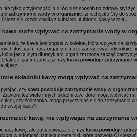
 nie tylko przyjemność, ale również sposób na zdrowy styl życi
je zatrzymanie wody w organizmie
, zniechęciło Cię do sp
i ciesz się każdą chwilą z kubkiem ulubionej kawy w ręku.
y kawa może wpływać na zatrzymanie wody w or
amiętać, że kawa jest bogata w kofeinę, która wpływa na każdy
nych ilościach, nasz organizm może zareagować odwrotnie, niż 
, która jest silnym diuretykiem, organizm może zacząć zatrzym
. Dlatego, zanim zapytasz,
czy kawa powoduje zatrzymanie w
e pijesz.
 inne składniki kawy mogą wpływać na zatrzyma
pytając, czy
kawa powoduje zatrzymanie wody w organizmi
. Zawiera też wiele innych składników, które mogą wpływać na 
 cukier, czy śmietanka, mogą przyczyniać się do zatrzymania wo
 do swojej kawy?
rozmaicić kawę, nie wpływając na zatrzymanie 
kochasz kawę, ale zastanawiasz się,
czy kawa powoduje zatrz
dobrą wiadomość. Istnieją proste triki, które pozwolą Ci ciesz