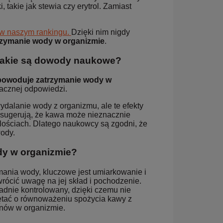
 takie jak stewia czy erytrol. Zamiast
z w naszym rankingu.
Dzięki nim nigdy
rzymanie wody w organizmie
.
jakie są dowody naukowe?
powoduje zatrzymanie wody w
nacznej odpowiedzi.
ydalanie wody z organizmu, ale te efekty
a sugerują, że kawa może nieznacznie
ilościach. Dlatego naukowcy są zgodni, że
ody.
dy w organizmie?
ania wody, kluczowe jest umiarkowanie i
rócić uwagę na jej skład i pochodzenie.
ładnie kontrolowany, dzięki czemu nie
ętać o równoważeniu spożycia kawy z
nów w organizmie.