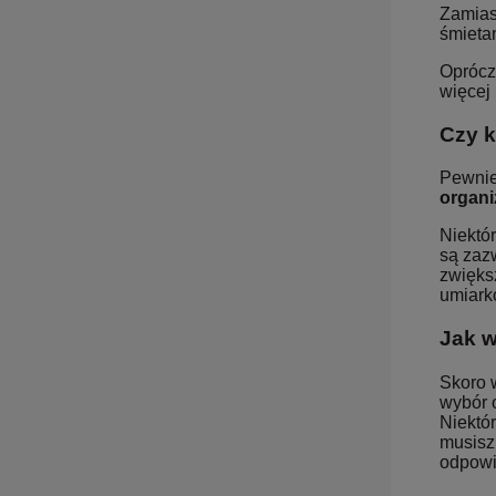
Zamiast
śmietan
Oprócz
więcej
Czy k
Pewnie
organi
Niektó
są zaz
zwiększ
umiark
Jak w
Skoro 
wybór 
Niektór
musisz
odpowi