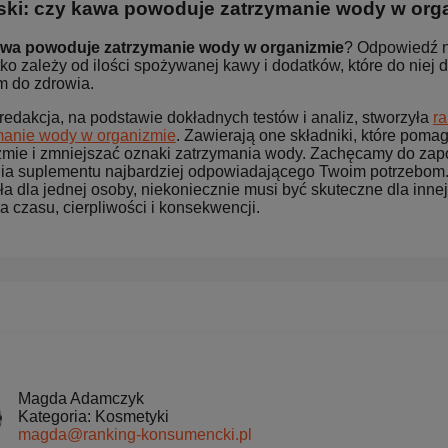
ki: czy kawa powoduje zatrzymanie wody w org
wa powoduje zatrzymanie wody w organizmie
? Odpowiedź na
o zależy od ilości spożywanej kawy i dodatków, które do niej 
m do zdrowia.
redakcja, na podstawie dokładnych testów i analiz, stworzyła
r
manie wody w organizmie
. Zawierają one składniki, które po
zmie i zmniejszać oznaki zatrzymania wody. Zachęcamy do zapo
ia suplementu najbardziej odpowiadającego Twoim potrzebom. Pa
ła dla jednej osoby, niekoniecznie musi być skuteczne dla innej.
 czasu, cierpliwości i konsekwencji.
Magda Adamczyk
Kategoria: Kosmetyki
magda@ranking-konsumencki.pl