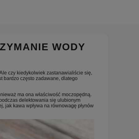
RZYMANIE WODY
le czy kiedykolwiek zastanawialiście się,
est bardzo często zadawane, dlatego
 ponieważ ma ona właściwość moczopędną.
 podczas delektowania się ulubionym
ej, jak kawa wpływa na równowagę płynów