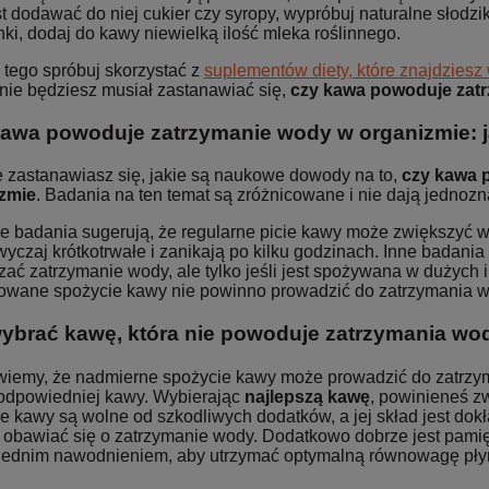
 dodawać do niej cukier czy syropy, wypróbuj naturalne słodziki,
ki, dodaj do kawy niewielką ilość mleka roślinnego.
 tego spróbuj skorzystać z
suplementów diety, które znajdzies
 nie będziesz musiał zastanawiać się,
czy kawa powoduje zat
awa powoduje zatrzymanie wody w organizmie: 
 zastanawiasz się, jakie są naukowe dowody na to,
czy kawa 
zmie
. Badania na ten temat są zróżnicowane i nie dają jednoz
re badania sugerują, że regularne picie kawy może zwiększyć w
wyczaj krótkotrwałe i zanikają po kilku godzinach. Inne badani
ać zatrzymanie wody, ale tylko jeśli jest spożywana w dużych 
owane spożycie kawy nie powinno prowadzić do zatrzymania w
ybrać kawę, która nie powoduje zatrzymania wo
wiemy, że nadmierne spożycie kawy może prowadzić do zatrzym
odpowiedniej kawy. Wybierając
najlepszą kawę
, powinieneś zw
e kawy są wolne od szkodliwych dodatków, a jej skład jest dok
 obawiać się o zatrzymanie wody. Dodatkowo dobrze jest pami
ednim nawodnieniem, aby utrzymać optymalną równowagę pły