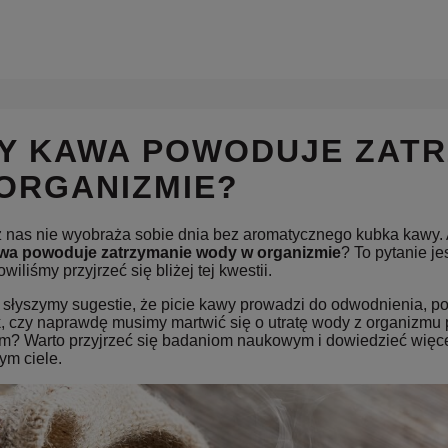
Y KAWA POWODUJE ZAT
ORGANIZMIE?
z nas nie wyobraża sobie dnia bez aromatycznego kubka kawy. A
wa powoduje zatrzymanie wody w organizmie
? To pytanie j
wiliśmy przyjrzeć się bliżej tej kwestii.
 słyszymy sugestie, że picie kawy prowadzi do odwodnienia,
, czy naprawdę musimy martwić się o utratę wody z organizmu
m? Warto przyjrzeć się badaniom naukowym i dowiedzieć więc
ym ciele.