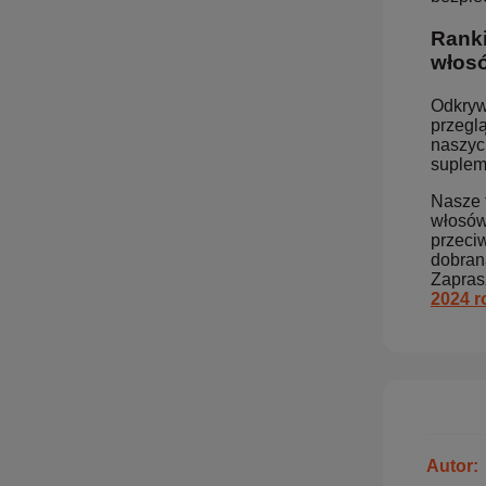
Ranki
włos
Odkryw
przegl
naszyc
suplem
Nasze t
włosów,
przeci
dobran
Zapras
2024 r
Autor: