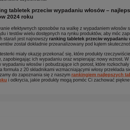
ng tabletek przeciw wypadaniu włosów – najleps
ów 2024 roku
anie efektywnych sposobów na walkę z wypadaniem włosów sta
ądu i testów wielu dostępnych na rynku produktów, aby móc zap
h starań jest najnowszy
ranking tabletek przeciw wypadaniu
entów został dokładnie przeanalizowany pod kątem skutecznośc
esterki miały okazję przekonać się, które produkty rzeczywiśc
 zapobiegając ich wypadaniu oraz wspierając nowy wzrost. W re
w wypadaniu włosów i pobudzające ich porost, które rozkochały 
a formuła z 20 składnikami wzmacniającymi włosy przekłada się
zamy do zapoznania się z naszym
rankingiem najlepszych t
oku
i odkrycia, jakie produkty mogą pomóc Ci zachować piękne 