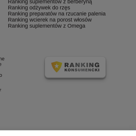
Ranking suplementów z berberyną
Ranking odżywek do rzęs
Ranking preparatów na rzucanie palenia
Ranking wcierek na porost włosów
Ranking suplementów z Omega
one
e
o
z