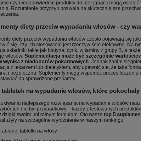
anie czy nieodpowiednie produkty do pielęgnacji mogą osłabić 
nia. Rozumienie przyczyn pozwala na skuteczniejsze przeciwd
leczenia.
menty diety przeciw wypadaniu włosów - czy wa
enty diety przeciw wypadaniu włosów często pojawiają się ja
wić się, czy ich stosowanie jest rzeczywiście efektywne. Na ry
ją składniki takie jak biotyna, cynk, witaminy z grupy B, a tak
ję włosów.
Suplementacja może być szczególnie wartościo
w wynika z niedoborów pokarmowych.
Jednak zanim sięgniem
acja z lekarzem lub dietetykiem, aby upewnić się, że taka for
na i bezpieczna. Suplementy mogą wspomóc proces leczenia i
 stawiać na sprawdzone preparaty.
 tabletek na wypadanie włosów, które pokochały 
ukiwaniu najlepszego rozwiązania na wypadanie włosów nasze 
 Wybór ten nie był przypadkowy – każdy z testowanych produkt
 dzięki swoim unikalnym formułom. Oto nasze
top 5 suplemen
zasłużyły na szczególne wyróżnienie w naszym rankingu:
rabione, tabletki na włosy