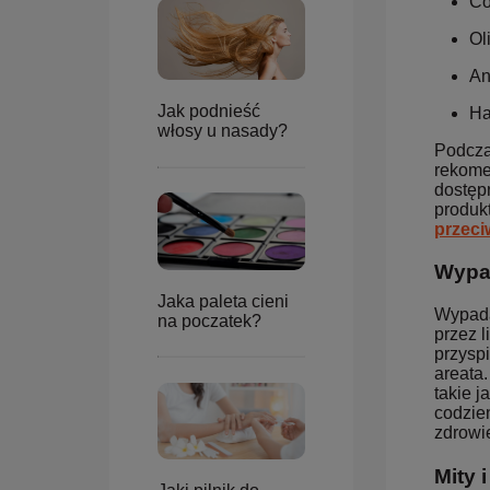
Co
Ol
An
Jak podnieść
Ha
włosy u nasady?
Podcza
rekome
dostęp
produk
przec
Wypad
Jaka paleta cieni
Wypada
na poczatek?
przez l
przysp
areata.
takie 
codzie
zdrowi
Mity 