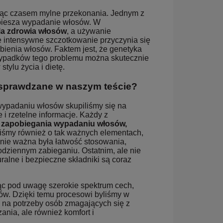
rząc czasem mylne przekonania. Jednym z
spiesza wypadanie włosów. W
la zdrowia włosów
, a używanie
e intensywne szczotkowanie przyczynia się
bienia włosów. Faktem jest, że genetyka
zypadków tego problemu można skutecznie
ylu życia i dietę.
 sprawdzane w naszym teście?
wypadaniu włosów skupiliśmy się na
i rzetelne informacje. Każdy z
 zapobiegania wypadaniu włosów,
liśmy również o tak ważnych elementach,
wnie ważna była łatwość stosowania,
ziennym zabieganiu. Ostatnim, ale nie
alne i bezpieczne składniki są coraz
rąc pod uwagę szerokie spektrum cech,
ów. Dzięki temu procesowi byliśmy w
ą na potrzeby osób zmagających się z
nia, ale również komfort i