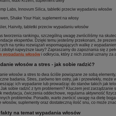
lfarm, Maxi Krzem, suplement diety
imp Labs, Innovum Silica, tabletki przeciw wypadaniu włosów
wen, Shake Your Hair, suplement na włosy
lier, Hairvity, tabletki przeciw wypadaniu włosów
s tworzenia rankingu, szczególną uwagę zwróciliśmy na skute
ndacje ekspertów. Dzięki temu jesteśmy przekonani, że preze
nych na rynku rozwiązań wspomagających walkę z wypadaniem 
t zdobył najwyższe laury? Zapraszamy do zapoznania się z pe
iw wypadaniu włosów
i odkrycia, który z nich został uznany za 
anie włosów a stres - jak sobie radzić?
nie włosów a stres to dwa ściśle powiązane ze sobą elementy,
iczne badania. Stres, zarówno ten ostry, jak i przewlekły, może
ieszając ich wypadanie lub prowadząc do stanów takich jak t
 Jak sobie radzić z tym problemem? Kluczem jest zarządzanie s
jak medytacja, ćwiczenia oddechowe, regularna aktywność fizyc
nnych problemów. Ponadto, warto zwrócić uwagę na dietę boga
e włosów, suplementy oraz dostateczną ilość snu, co może zna
i fakty na temat wypadania włosów