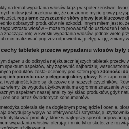
 fakty na temat wypadania włosów krążą w społeczeństwie, two
rnych mitów jest przekonanie, że codzienne mycie głowy przy
wistości,
regularne czyszczenie skóry głowy jest kluczowe d
ednio dobranych produktów nie szkodzi. Innym mitem jest to, ż
szego wzrostu włosów – może to prowadzić do uszkodzeń i osła
a znaczącą rolę w kwestii wypadania włosów, jednak wiele pr
lub minimalizować poprzez odpowiednią pielęgnację, zmiany w st
 cechy tabletek przeciw wypadaniu włosów były
ym dążeniu do odkrycia najskuteczniejszych tabletek przeciw 
im spektrum aspektów, aby zapewnić najbardziej wszechstronne 
anych produktów został oceniony pod kątem jego
zdolności do
acji ich porostu oraz pielęgnacji skóry głowy
. Nie zapomnie
na i wydajność, które są kluczowe dla naszych czytelników. Ró
aż wiemy, że wygoda użytkowania ma ogromne znaczenie w cod
ważnym aspektem naszej analizy był skład produktów, gdyż natur
ej cenione przez świadomych konsumentów.
metodyka opierała się na dogłębnym przeglądzie i ocenie, bio
mają decydujący wpływ na efektywność i satysfakcję użytkownik
 zidentyfikować produkty, które w najlepszy sposób odpowiadaj
mem wypadania włosów, oferując im nie tylko skuteczne rozwiąza
czeństwo użytkowania.