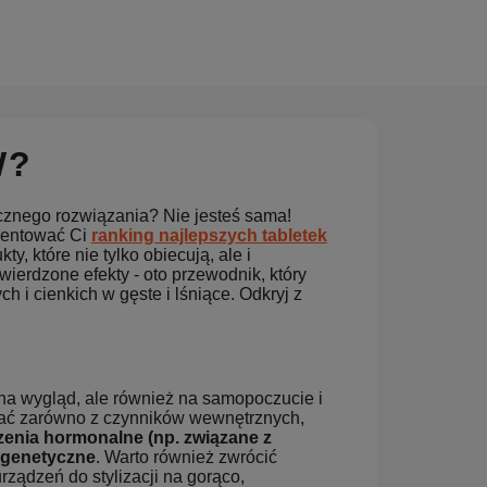
W?
znego rozwiązania? Nie jesteś sama!
zentować Ci
ranking najlepszych tabletek
y, które nie tylko obiecują, ale i
erdzone efekty - oto przewodnik, który
 i cienkich w gęste i lśniące. Odkryj z
na wygląd, ale również na samopoczucie i
kać zarówno z czynników wewnętrznych,
rzenia hormonalne (np. związane z
i genetyczne
. Warto również zwrócić
ządzeń do stylizacji na gorąco,