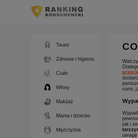
CO
Twarz
Zdrowie i higiena
Walczy
Dlateg
przec
Ciało
dostar
pomoże 
Włosy
nami, j
Wypad
Makijaż
Wypada
Mama i dziecko
pewnoś
jak i 
tarczy
Mężczyzna
uwagę 