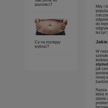
Jaki pilnik do
paznokci?
Mity i
popula
rzeczy
odpowi
do lep
odgryw
leczyć 
Jakie
Co na rozstępy
wybrać?
W nasz
szerok
testow
stymul
jak ce
poniew
mniej 
bardzi
Nasza 
które 
stanie
proble
bezpie