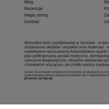
Blog
Re
Recenzje
Po
Mapa strony
Za
Kontakt
Us
Wszystkie treści publikowane w Serwisie - w tym 
zestawienia składów i wszelkie inne materiały - 
subiektywne opracowania Administratora oparte 
jako profesjonalna porada medyczna, dermatologi
zalecenie terapeutyczne, oficjalne stanowisko
charakterze wiążącym, ani źródło wiedzy naukow
Serwis nie prowadzi działalności leczniczej ani doradczej w 
suplementacją zawsze należy konsultować się z odpowiednim spe
[Dowiedz się więcej]