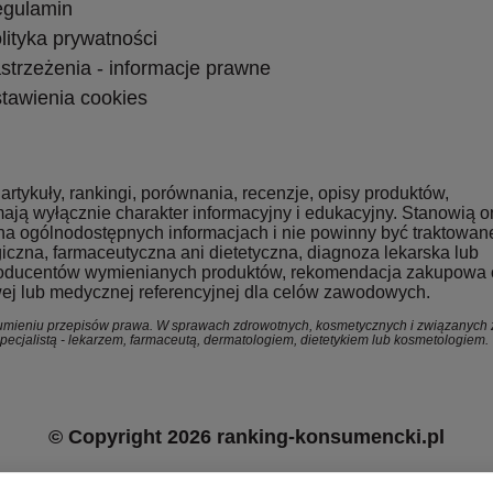
gulamin
lityka prywatności
strzeżenia - informacje prawne
tawienia cookies
artykuły, rankingi, porównania, recenzje, opisy produktów,
mają wyłącznie charakter informacyjny i edukacyjny. Stanowią 
na ogólnodostępnych informacjach i nie powinny być traktowan
czna, farmaceutyczna ani dietetyczna, diagnoza lekarska lub
 producentów wymienianych produktów, rekomendacja zakupowa 
ej lub medycznej referencyjnej dla celów zawodowych.
rozumieniu przepisów prawa. W sprawach zdrowotnych, kosmetycznych i związanych 
cjalistą - lekarzem, farmaceutą, dermatologiem, dietetykiem lub kosmetologiem.
© Copyright 2026 ranking-konsumencki.pl