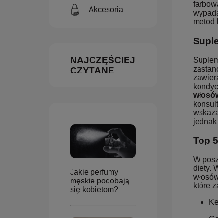
farbow
Akcesoria
wypada
metod 
Suple
NAJCZĘŚCIEJ
Suplem
zastano
CZYTANE
zawiera
kondyc
włosó
konsult
wskaza
jednak
Top 5
W posz
diety.
Jakie perfumy
włosów
męskie podobają
które 
się kobietom?
Ke