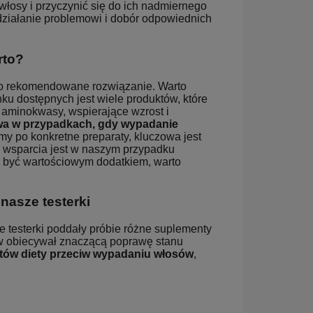
włosy i przyczynić się do ich nadmiernego
ziałanie problemowi i dobór odpowiednich
rto?
ko rekomendowane rozwiązanie. Warto
nku dostępnych jest wiele produktów, które
że aminokwasy, wspierające wzrost i
wa w przypadkach, gdy wypadanie
y po konkretne preparaty, kluczowa jest
ma wsparcia jest w naszym przypadku
 być wartościowym dodatkiem, warto
nasze testerki
testerki poddały próbie różne suplementy
ów obiecywał znaczącą poprawę stanu
tów diety przeciw wypadaniu włosów
,