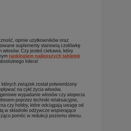
czność, opinie użytkowników oraz
ntowane suplementy stanowią czołówkę
włosów. Czy jesteś ciekawa, który
łnym
rankingiem najlepszych tabletek
absolutnego lidera!
 których związek został potwierdzony
 wpływać na cykl życia włosów,
elogenowe wypadanie włosów czy alopecia
tresem poprzez techniki relaksacyjne,
zna czy hobby, które odciągają uwagę od
tą w składniki odżywcze wspierające
cząco pomóc w redukcji poziomu stresu.