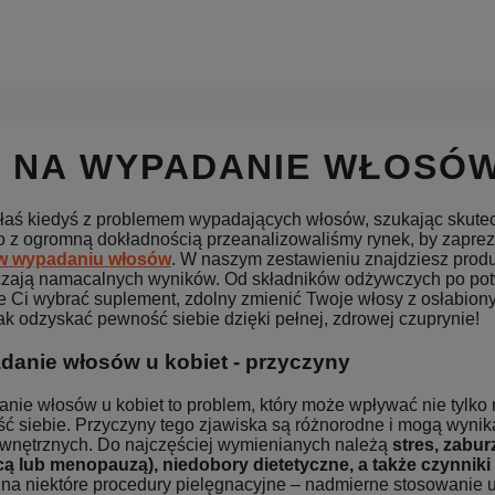
 NA WYPADANIE WŁOSÓ
łaś kiedyś z problemem wypadających włosów, szukając skutec
o z ogromną dokładnością przeanalizowaliśmy rynek, by zapre
iw wypadaniu włosów
. W naszym zestawieniu znajdziesz produkt
czają namacalnych wyników. Od składników odżywczych po potwi
Ci wybrać suplement, zdolny zmienić Twoje włosy z osłabionych
ak odzyskać pewność siebie dzięki pełnej, zdrowej czuprynie!
anie włosów u kobiet - przyczyny
nie włosów u kobiet to problem, który może wpływać nie tylko 
ć siebie. Przyczyny tego zjawiska są różnorodne i mogą wyni
zewnętrznych. Do najczęściej wymienianych należą
stres, zabu
cą lub menopauzą), niedobory dietetyczne, a także czynnik
na niektóre procedury pielęgnacyjne – nadmierne stosowanie ur