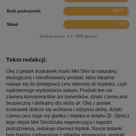
9.7
Brak podrażnień
10
Skład
Średnia ocena:
4.9
,
2968
głosów
Tekst redakcji:
Olej z pestek truskawek marki Mel Skin to naturalny,
ekologiczny i nierafinowany produkt, który idealnie
nadaje się do pielęgnacji cery skłonnej do łojotoku, czyli
nadmiernego wydzielania sebum. Produkt ten nie
zawiera konserwantów ani barwników, dzięki czemu jest
bezpieczny i delikatny dla skóry 🌿. Olej z pestek
truskawek dobrze się wchłania i odżywia skórę, dzięki
czemu cera staje się gładka i miękka w dotyku 😊. Oprócz
tego olejek Mel Skindziała regenerująco i łagodzi
podrażnienia, redukuje również łojotok. Nasze testerki
były bardzo zadowolone z efektów stosowania, produkt