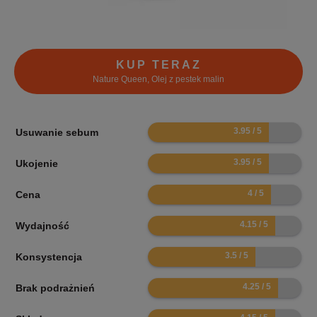
KUP TERAZ
Nature Queen, Olej z pestek malin
7.9
Usuwanie sebum
7.9
Ukojenie
8
Cena
8.3
Wydajność
7
Konsystencja
8.5
Brak podrażnień
8.3