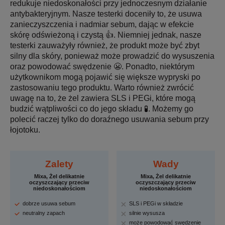
redukuje niedoskonałości przy jednoczesnym działanie
antybakteryjnym. Nasze testerki doceniły to, że usuwa
zanieczyszczenia i nadmiar sebum, dając w efekcie
skórę odświeżoną i czystą 👍. Niemniej jednak, nasze
testerki zauważyły również, że produkt może być zbyt
silny dla skóry, ponieważ może prowadzić do wysuszenia
oraz powodować swędzenie 😬. Ponadto, niektórym
użytkownikom mogą pojawić się większe wypryski po
zastosowaniu tego produktu. Warto również zwrócić
uwagę na to, że żel zawiera SLS i PEGi, które mogą
budzić wątpliwości co do jego składu 🧪. Możemy go
polecić raczej tylko do doraźnego usuwania sebum przy
łojotoku.
Zalety
Wady
Mixa, Żel delikatnie
Mixa, Żel delikatnie
oczyszczający przeciw
oczyszczający przeciw
niedoskonałościom
niedoskonałościom
dobrze usuwa sebum
SLS i PEGi w składzie
neutralny zapach
silnie wysusza
może powodować swędzenie