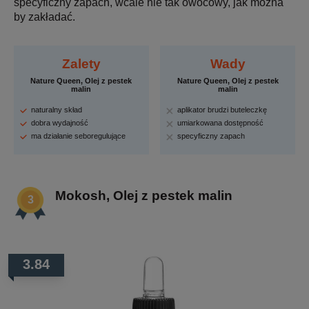
specyficzny zapach, wcale nie tak owocowy, jak można
by zakładać.
Zalety
Wady
Nature Queen, Olej z pestek
Nature Queen, Olej z pestek
malin
malin
naturalny skład
aplikator brudzi buteleczkę
dobra wydajność
umiarkowana dostępność
ma działanie seboregulujące
specyficzny zapach
Mokosh, Olej z pestek malin
3.84