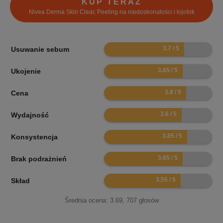
KUP TERAZ
Nivea Derma Skin Clear, Peeling na niedoskonałości i łojotok
7.4
Usuwanie sebum
7.3
Ukojenie
7.6
Cena
7.2
Wydajność
7.7
Konsystencja
7.3
Brak podrażnień
7.1
Skład
Średnia ocena:
3.69
,
707
głosów