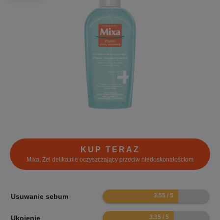
KUP TERAZ
Mixa, Żel delikatnie oczyszczający przeciw niedoskonałościom
7.1
Usuwanie sebum
6.7
Ukojenie