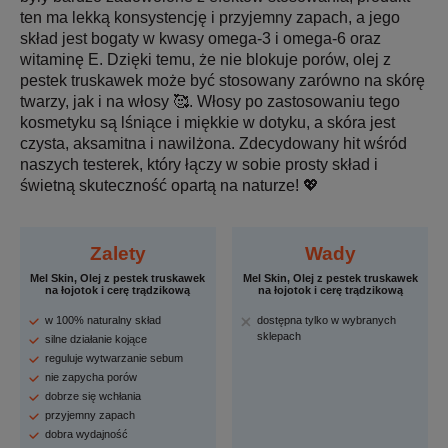
ten ma lekką konsystencję i przyjemny zapach, a jego
skład jest bogaty w kwasy omega-3 i omega-6 oraz
witaminę E. Dzięki temu, że nie blokuje porów, olej z
pestek truskawek może być stosowany zarówno na skórę
twarzy, jak i na włosy 🥰. Włosy po zastosowaniu tego
kosmetyku są lśniące i miękkie w dotyku, a skóra jest
czysta, aksamitna i nawilżona. Zdecydowany hit wśród
naszych testerek, który łączy w sobie prosty skład i
świetną skuteczność opartą na naturze! 💖
Zalety
Wady
Mel Skin, Olej z pestek truskawek
Mel Skin, Olej z pestek truskawek
na łojotok i cerę trądzikową
na łojotok i cerę trądzikową
w 100% naturalny skład
dostępna tylko w wybranych
sklepach
silne działanie kojące
reguluje wytwarzanie sebum
nie zapycha porów
dobrze się wchłania
przyjemny zapach
dobra wydajność