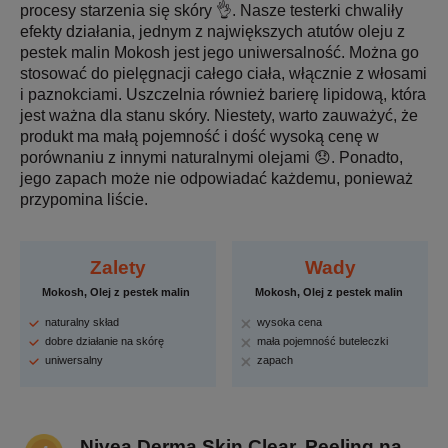
procesy starzenia się skóry 👌. Nasze testerki chwaliły
efekty działania, jednym z największych atutów oleju z
pestek malin Mokosh jest jego uniwersalność. Można go
stosować do pielęgnacji całego ciała, włącznie z włosami
i paznokciami. Uszczelnia również barierę lipidową, która
jest ważna dla stanu skóry. Niestety, warto zauważyć, że
produkt ma małą pojemność i dość wysoką cenę w
porównaniu z innymi naturalnymi olejami 😞. Ponadto,
jego zapach może nie odpowiadać każdemu, ponieważ
przypomina liście.
Zalety
Wady
Mokosh, Olej z pestek malin
Mokosh, Olej z pestek malin
naturalny skład
wysoka cena
dobre działanie na skórę
mała pojemność buteleczki
uniwersalny
zapach
Nivea Derma Skin Clear, Peeling na