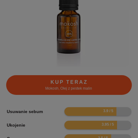
KUP TERAZ
Mokosh, Olej z pestek malin
7.8
Usuwanie sebum
7.9
Ukojenie
7