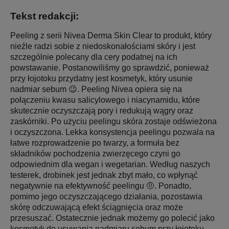
Tekst redakcji:
Peeling z serii Nivea Derma Skin Clear to produkt, który
nieźle radzi sobie z niedoskonałościami skóry i jest
szczególnie polecany dla cery podatnej na ich
powstawanie. Postanowiliśmy go sprawdzić, ponieważ
przy łojotoku przydatny jest kosmetyk, który usunie
nadmiar sebum 😉. Peeling Nivea opiera się na
połączeniu kwasu salicylowego i niacynamidu, które
skutecznie oczyszczają pory i redukują wągry oraz
zaskórniki. Po użyciu peelingu skóra zostaje odświeżona
i oczyszczona. Lekka konsystencja peelingu pozwala na
łatwe rozprowadzenie po twarzy, a formuła bez
składników pochodzenia zwierzęcego czyni go
odpowiednim dla wegan i wegetarian. Według naszych
testerek, drobinek jest jednak zbyt mało, co wpłynąć
negatywnie na efektywność peelingu 🤨. Ponadto,
pomimo jego oczyszczającego działania, pozostawia
skórę odczuwającą efekt ściągnięcia oraz może
przesuszać. Ostatecznie jednak możemy go polecić jako
kosmetyk do usuwania nadmiaru sebum przy łojotoku,