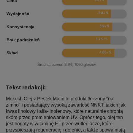
Cena
7.6
Wydajność
7.8
Konsystencja
7.5
Brak podrażnień
8.1
Skład
Średnia ocena:
3.84
,
1060
głosów
Tekst redakcji:
Mokosh Olej z Pestek Malin to produkt tłoczony "na
zimno" i posiadający wysoką zawartość NNKT, takich jak
kwas linolowy i alfa-linolenowy, które naturalnie chronią
skórę przed promieniowaniem UV. Oprócz tego, olej ten
jest bogaty w witaminę E i przeciwutleniacze, które
przyspieszają regenerację i gojenie, a także spowalniają