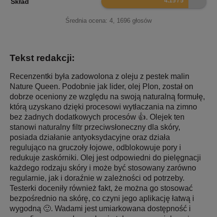
Skład
Średnia ocena:
4
,
1696
głosów
Tekst redakcji:
Recenzentki była zadowolona z oleju z pestek malin
Nature Queen. Podobnie jak lider, olej Plon, został on
dobrze oceniony ze względu na swoją naturalną formułę,
którą uzyskano dzięki procesowi wytłaczania na zimno
bez żadnych dodatkowych procesów 👍. Olejek ten
stanowi naturalny filtr przeciwsłoneczny dla skóry,
posiada działanie antyoksydacyjne oraz działa
regulująco na gruczoły łojowe, odblokowuje pory i
redukuje zaskórniki. Olej jest odpowiedni do pielęgnacji
każdego rodzaju skóry i może być stosowany zarówno
regularnie, jak i doraźnie w zależności od potrzeby.
Testerki doceniły również fakt, że można go stosować
bezpośrednio na skórę, co czyni jego aplikację łatwą i
wygodną 🙂. Wadami jest umiarkowana dostępność i