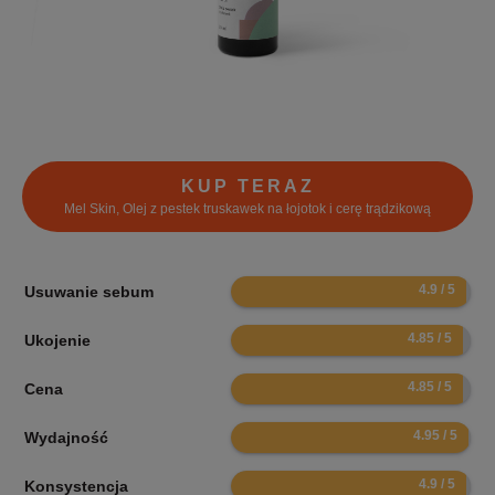
KUP TERAZ
Mel Skin, Olej z pestek truskawek na łojotok i cerę trądzikową
9.8
Usuwanie sebum
9.7
Ukojenie
9.7
Cena
9.9
Wydajność
9.8
Konsystencja